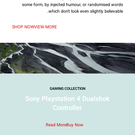
some form, by injected humour, or randomised words
which don't look even slightly believable.
SHOP NOW
VIEW MORE
GAMING COLLECTION
Sony Playstation 4 Dualshok
Controller
Read More
Buy Now