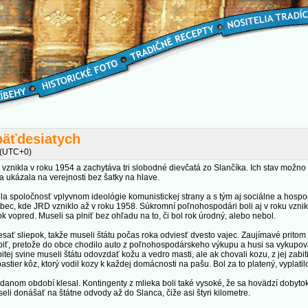
päťdesiatych
 (UTC+0)
ia vznikla v roku 1954 a zachytáva tri slobodné dievčatá zo Slančíka. Ich stav možn
a ukázala na verejnosti bez šatky na hlave.
la spoločnosť vplyvnom ideológie komunistickej strany a s tým aj sociálne a hosp
c, kde JRD vzniklo až v roku 1958. Súkromní poľnohospodári boli aj v roku vzniku
k vopred. Museli sa plniť bez ohľadu na to, či bol rok úrodný, alebo nebol.
sať sliepok, takže museli štátu počas roka odviesť dvesto vajec. Zaujímavé pritom
biť, pretože do obce chodilo auto z poľnohospodárskeho výkupu a husi sa vykupoval
tej svine museli štátu odovzdať kožu a vedro masti, ale ak chovali kozu, z jej zabi
stier kôz, ktorý vodil kozy k každej domácnosti na pašu. Bol za to platený, vyplatil
 v danom období klesal. Kontingenty z mlieka boli také vysoké, že sa hovädzí dobyt
seli donášať na štátne odvody až do Slanca, čiže asi štyri kilometre.