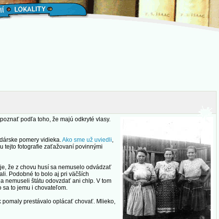
o poznať podľa toho, že majú odkryté vlasy.
odárske pomery vidieka.
Ako sme už uviedli
,
 tejto fotografie zaťažovaní povinnými
 je, že z chovu husí sa nemuselo odvádzať
i. Podobné to bolo aj pri väčších
tia nemuseli štátu odovzdať ani chlp. V tom
o sa to jemu i chovateľom.
ok pomaly prestávalo oplácať chovať. Mlieko,