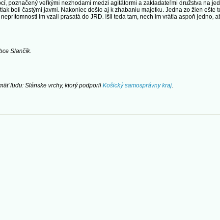
 obcí, poznačený veľkými nezhodami medzi agitátormi a zakladateľmi družstva na 
tlak boli častými javmi. Nakoniec došlo aj k zhabaniu majetku. Jedna zo žien ešte t
 neprítomnosti im vzali prasatá do JRD. Išli teda tam, nech im vrátia aspoň jedno, ab
ce Slančík.
mäť ľudu: Slánske vrchy, ktorý podporil
Košický samosprávny kraj
.