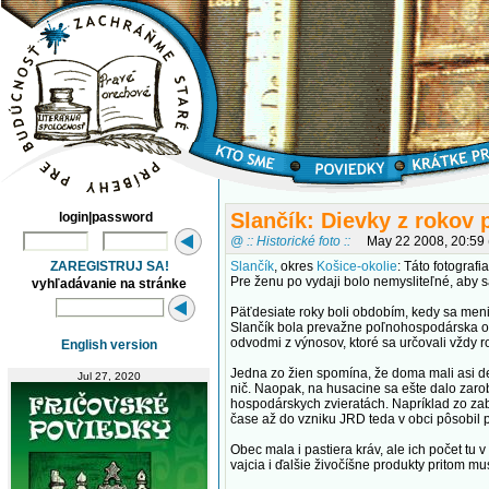
Slančík: Dievky z rokov 
login|password
@ :: Historické foto ::
May 22 2008, 20:59
ZAREGISTRUJ SA!
Slančík
, okres
Košice-okolie
: Táto fotograf
Pre ženu po vydaji bolo nemysliteľné, aby s
vyhľadávanie na stránke
Päťdesiate roky boli obdobím, kedy sa meni
Slančík bola prevažne poľnohospodárska obe
odvodmi z výnosov, ktoré sa určovali vždy ro
English version
Jedna zo žien spomína, že doma mali asi de
Jul 27, 2020
nič. Naopak, na husacine sa ešte dalo zaro
hospodárskych zvieratách. Napríklad zo zabi
čase až do vzniku JRD teda v obci pôsobil pa
Obec mala i pastiera kráv, ale ich počet tu
vajcia i ďalšie živočíšne produkty pritom mu