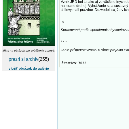
Vznik JRD bol tu, ako aj vo väčšine iných
na strane druhej. Vyhrážanie sa a sústavný 
chlievy mali prázdne. Dozvedeli sa, že v ich
-sl-
Spracované podľa spomienok obyvateľov ob
* * *
Tento príspevok vznikol v rámci projektu Pa
klikni na obrázok pre zväčšenie a popis
prezri si archív
(255)
čitateľov: 7032
vložiť obrázok do galérie