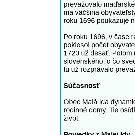
prevažovalo maďarské 
má väčšina obyvateľs
roku 1696 poukazuje na
Po roku 1696, v čase 
poklesol počet obyvateľ
1720 už desať. Potom n
slovenského, o čo sved
tu už rozprávalo preva
Súčasnosť
Obec Malá Ida dynamick
rodinné domy. Tie osídľ
život.
Poviedky z Malej Idy