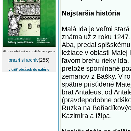
Najstaršia história
Malá Ida je veľmi star
známa už z roku 1247. 
Aba, predal spišskému 
ležiace v oblasti Malej
klikni na obrázok pre zväčšenie a popis
ľavom brehu rieky Ida.
prezri si archív
(255)
pretože spomínané po
vložiť obrázok do galérie
zemanov z Bašky. V ro
spätne prisúdené Matej
brat Antaleus, od Anta
(pravdepodobne odškod
Ruzka na Beňadíkových
Kazimíra a Ižipa.