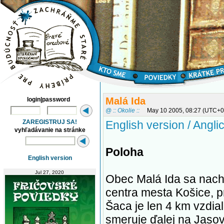
Malá Ida
login|password
@ :: Okolie ::
May 10 2005, 08:27 (UTC+0
ZAREGISTRUJ SA!
English version / Angli
vyhľadávanie na stránke
Poloha
English version
Jul 27, 2020
Obec Malá Ida sa nac
centra mesta Košice, p
Šaca je len 4 km vzdia
smeruje ďalej na Jasov