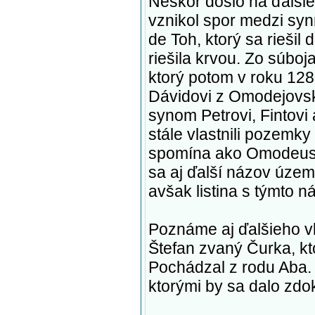
Neskôr došlo na ďalšie
vznikol spor medzi sy
de Toh, ktorý sa riešil
riešila krvou. Zo súboja
ktorý potom v roku 12
Dávidovi z Omodejovske
synom Petrovi, Fintovi
stále vlastnili pozemky 
spomína ako Omodeus d
sa aj ďalší názov územ
avšak listina s týmto 
Poznáme aj ďalšieho vl
Štefan zvaný Čurka, kto
Pochádzal z rodu Aba. 
ktorými by sa dalo zdo