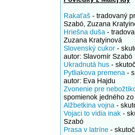
Rakaťaš
- tradovaný pr
Szabó, Zuzana Kratyi
Hriešna duša
- tradova
Zuzana Kratyinová
Slovenský cukor
- sku
autor: Slavomír Szabó
Ukradnutá hus
- skuto
Pytliakova premena
- 
autor: Eva Hajdu
Zvonenie pre nebožtík
spomienok jedného zo 
Alžbetkina vojna
- skut
Vojaci to vidia inak
- sk
Szabó
Prasa v latríne
- skutoč