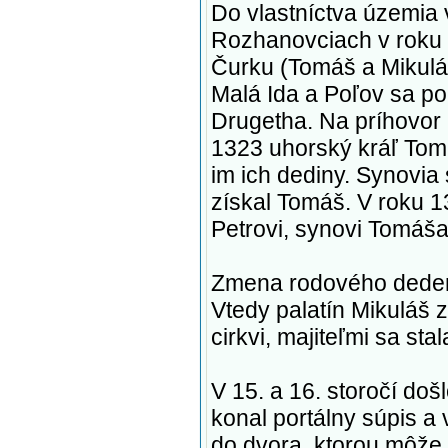
Do vlastníctva územia 
Rozhanovciach v roku 
Čurku (Tomáš a Mikuláš
Malá Ida a Poľov sa po b
Drugetha. Na príhovor 
1323 uhorský kráľ Tomáš
im ich dediny. Synovia 
získal Tomáš. V roku 1
Petrovi, synovi Tomáša
Zmena rodového dedeni
Vtedy palatín Mikuláš 
cirkvi, majiteľmi sa sta
V 15. a 16. storočí do
konal portálny súpis a 
do dvora, ktorou môže 