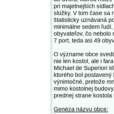
pri majetnejších sídlach
slúžky. V tom čase sa n
štatisticky uznávaná po
minimálne sedem ľudí,
obyvateľov, čo nebolo 
7 port, teda asi 49 oby
O význame obce svedčí
nie len kostol, ale i fa
Michael de Superiori Id
ktorého bol postavený 
výnimočné, pretože mno
mimo kostolnej budovy
prednej strane kostola 
Genéza názvu obce: