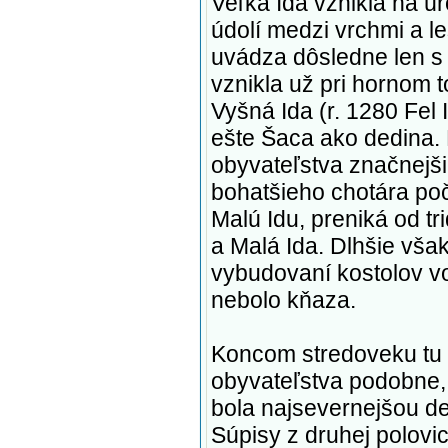
Veľká Ida vznikla na úr
údolí medzi vrchmi a l
uvádza dôsledne len s
vznikla už pri hornom t
Vyšná Ida (r. 1280 Fel 
ešte Šaca ako dedina. 
obyvateľstva značnejši
bohatšieho chotára po
Malú Idu, preniká od t
a Malá Ida. Dlhšie však
vybudovaní kostolov vo 
nebolo kňaza.
Koncom stredoveku tu b
obyvateľstva podobne,
bola najsevernejšou ded
Súpisy z druhej polovi