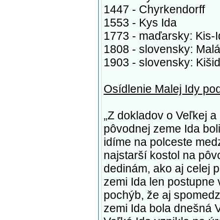
1447 - Chyrkendorff
1553 - Kys Ida
1773 - maďarsky: Kis-
1808 - slovensky: Malá
1903 - slovensky: Kiši
Osídlenie Malej Idy pod
„Z dokladov o Veľkej a 
pôvodnej zeme Ida boli
idíme na polceste medz
najstarší kostol na pôv
dedinám, ako aj celej 
zemi Ida len postupne v
pochýb, že aj spomedzi
zemi Ida bola dnešná V