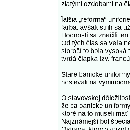
zlatými ozdobami na č
Ïalšia „reforma“ unifo
farba, avšak strih sa
Hodnosti sa značili le
Od tých čias sa veľa ne
storočí to bola vysoká t
tvrdá čiapka tzv. fran
Staré banícke uniformy
nosievali na výnimočné
O stavovskej dôležitosti
že sa banícke uniformy 
ktoré na to museli mať
Najznámejší bol špeci
Ostrave, ktorý vznikol v