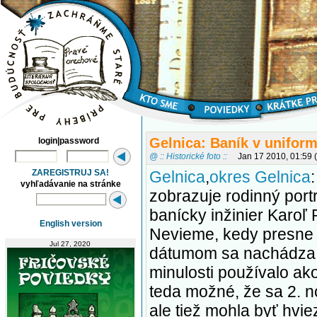
Gelnica: Baník v unifor
login|password
@ :: Historické foto ::
Jan 17 2010, 01:59
ZAREGISTRUJ SA!
Gelnica
,
okres Gelnica
vyhľadávanie na stránke
zobrazuje rodinný portr
banícky inžinier Karoľ 
English version
Nevieme, kedy presne f
Jul 27, 2020
dátumom sa nachádza h
minulosti používalo ak
teda možné, že sa 2. 
ale tiež mohla byť hvie