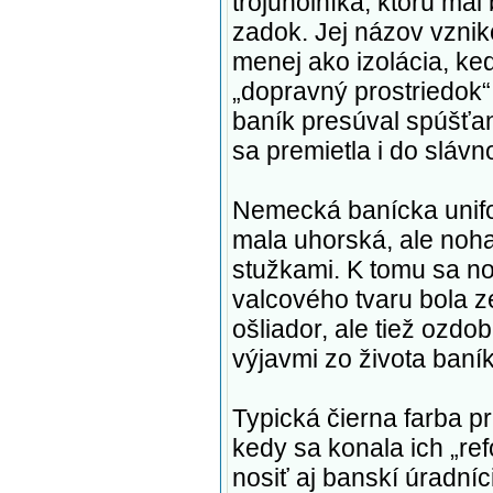
trojuholníka, ktorú mal
zadok. Jej názov vznik
menej ako izolácia, keď
„dopravný prostriedok
baník presúval spúšťan
sa premietla i do sláv
Nemecká banícka unifo
mala uhorská, ale noha
stužkami. K tomu sa no
valcového tvaru bola z
ošliador, ale tiež ozdo
výjavmi zo života baní
Typická čierna farba p
kedy sa konala ich „re
nosiť aj banskí úradníc