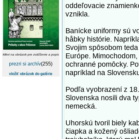
oddeľovacie znamienko
vznikla.
Banícke uniformy sú vo 
håbky histórie. Napríkla
Svojim spôsobom teda i
Európe. Mimochodom, b
klikni na obrázok pre zväčšenie a popis
ochranné pomôcky. Pov
prezri si archív
(255)
napríklad na Slovensku
vložiť obrázok do galérie
Podľa vyobrazení z 18.
Slovenska nosili dva t
nemecká.
Uhorskú tvoril biely ka
čiapka a kožený ošliad