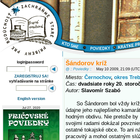
Šándorov kríž
login|password
@ :: Poviedky ::
May 10 2009, 21:09 (UTC
ZAREGISTRUJ SA!
Miesto:
Černochov
,
okres Tre
vyhľadávanie na stránke
Čas:
dvadsiate roky 20. storo
Autor:
Slavomír Szabó
English version
So Šándorom bol vždy kríž. 
Jul 27, 2020
údajne jeho najlepšieho kamará
hodným obdivu. Nie pretože by
svojimi radami dokázal povzni
ostatné tokajské obce. To ani n
pracovitý a mohol ostatným slúž