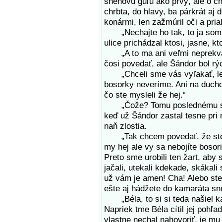
snehovú guľu ako prvý, ale o chv
chrbta, do hlavy, ba párkrát aj 
konármi, len zažmúril oči a pria
„Nechajte ho tak, to ja som...
ulice prichádzal ktosi, jasne, k
„A to ma ani veľmi neprekvapu
čosi povedať, ale Šándor bol rýc
„Chceli sme vás vyľakať, lebo 
bosorky neveríme. Ani na duchov
čo ste mysleli že hej.“
„Čože? Tomu poslednému som
keď už Šándor zastal tesne pri
naň zlostia.
„Tak chcem povedať, že ste ne
my hej ale vy sa nebojíte bosori
Preto sme urobili ten žart, aby 
jačali, utekali kdekade, skákali
už vám je amen! Cha! Alebo ste s
ešte aj hádžete do kamaráta sn
„Béla, to si si teda našiel ka
Napriek tme Béla cítil jej pohľad
vlastne nechal nahovoriť, je mu 