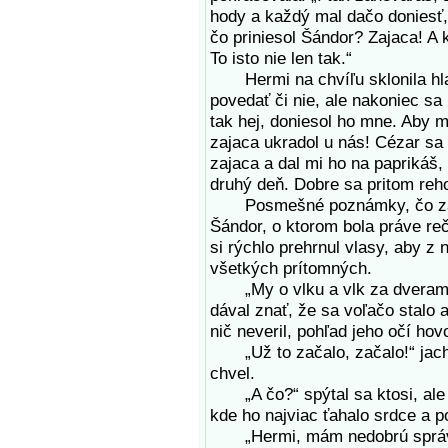
hody a každý mal dačo doniesť,
čo priniesol Šándor? Zajaca! A k
To isto nie len tak.“
Hermi na chvíľu sklonila hlavu
povedať či nie, ale nakoniec sa
tak hej, doniesol ho mne. Aby m
zajaca ukradol u nás! Cézar sa h
zajaca a dal mi ho na paprikáš,
druhý deň. Dobre sa pritom reho
Posmešné poznámky, čo zaplavi
Šándor, o ktorom bola práve reč
si rýchlo prehrnul vlasy, aby z 
všetkých prítomných.
„My o vlku a vlk za dverami,“
dával znať, že sa voľačo stalo a
nič neveril, pohľad jeho očí hov
„Už to začalo, začalo!“ jacht
chvel.
„A čo?“ spýtal sa ktosi, ale Š
kde ho najviac ťahalo srdce a po
„Hermi, mám nedobrú správu. 