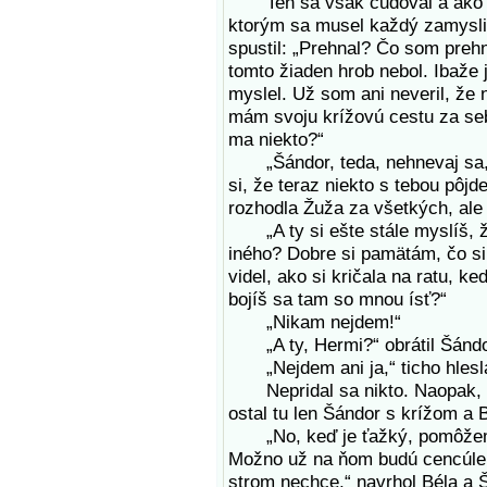
Ten sa však čudoval a ako vžd
ktorým sa musel každý zamyslie
spustil: „Prehnal? Čo som preh
tomto žiaden hrob nebol. Ibaže 
myslel. Už som ani neveril, že 
mám svoju krížovú cestu za se
ma niekto?“
„Šándor, teda, nehnevaj sa, a
si, že teraz niekto s tebou pôjde
rozhodla Žuža za všetkých, ale
„A ty si ešte stále myslíš, že
iného? Dobre si pamätám, čo si 
videl, ako si kričala na ratu, ke
bojíš sa tam so mnou ísť?“
„Nikam nejdem!“
„A ty, Hermi?“ obrátil Šándor 
„Nejdem ani ja,“ ticho hlesl
Nepridal sa nikto. Naopak, vše
ostal tu len Šándor s krížom a 
„No, keď je ťažký, pomôžem ti
Možno už na ňom budú cencúle, 
strom nechce,“ navrhol Béla a Š