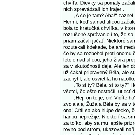
chvíľa. Dievky sa pomaly začal
nich sprevádzali ich frajeri.
„A čo je tam? Aha!“ zaznel pre
Hermi, keď sa nad ulicou začalo
bola to kratučká chvíľka, v kto
rozrušené správanie i to, že sa 
priam začali jačať. Niektoré sa
rozutekali kdekade, ba ani med
čo by sa rozbehol proti onomu č
letelo nad ulicou, jeho žiara p
sa v skutočnosti deje. Ale len 
už čakal pripravený Béla, ale st
zachytil, ale osvietila ho natoľko
„To si ty? Béla, si to ty?“ Her
všetci, čo ešte nestačili utiecť 
„Hej, on to je, on! Vidíte ho?
zvolala aj Žuža a Béla by sa v 
ona! Cítil sa ako hlúpe decko, č
hanbu neprežije. Niektorí sa smia
za toľko, aby sa mu lepšie prizr
rovno pod strom, ukazovali naň 