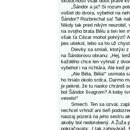
skutočnosti však došli práve kv
„Šándor a ja? Si rozum potrat
vošiel do dvora, vybehol na neh
Šándor? Rozbrechal sa! Tak nah
Nikdy tak pred nikým neurobil, 
na svojho brata Bélu a ten len 
však ťa Cézar mohol pohrýzť! A 
pes utiekol, lebo sa ho už chys
Dievky sa smiali, ktorýsi z ml
na Šándorovu obranu: „Hej, len
každého chce len vyhnať z dvor
vybehol i na richtára. Ale keď p
„Ale Béla, Béla!“ usmiala sa 
ho hrialo okolo srdca. Darmo m
je pekné, že tu naoko chrániš s
bol Šándor švagrom? A keby tvoj
veselo!“
Smiech. Ten sa ozval, zaplavi
nechcel vrhnúť ani tieň podozr
naozaj pozerá na jeho sestru a
akoby bol nedorobený. A Žuža 
pokračovala: „I tak zahováraš, 