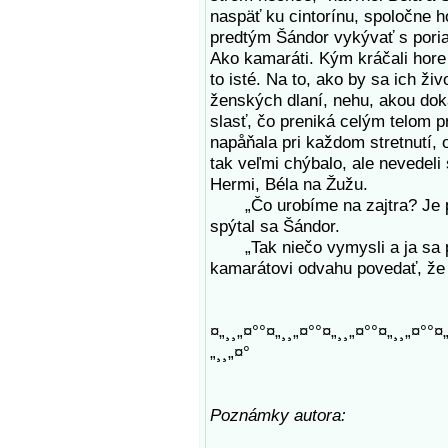
naspäť ku cintorínu, spoločne h
predtým Šándor vykývať s poria
Ako kamaráti. Kým kráčali hore 
to isté. Na to, ako by sa ich ži
ženských dlaní, nehu, akou dok
slasť, čo preniká celým telom p
napåňala pri každom stretnutí, 
tak veľmi chýbalo, ale nevedeli
Hermi, Béla na Žužu.
„Čo urobíme na zajtra? Je pre
spýtal sa Šándor.
„Tak niečo vymysli a ja sa pr
kamarátovi odvahu povedať, že c
¤„¸¸„¤°°¤„¸¸„¤°°¤„¸¸„¤°°¤„¸¸„¤°°¤
„¸¸„¤°
Poznámky autora: