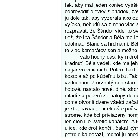
tak, aby mal jeden koniec vyšši
odprevadiť dievky z priadok, za
ju dole tak, aby vyzerala ako oz
vyľaká, nebudú sa z neho viac 
rozprávať, že Šándor videl to sv
tiež, že iba Šándor a Béla mali
odohnať. Stanú sa hrdinami. Béla
to viac kamarátov sen a možno v
Trvalo hodný čas, kým drôt pr
kradnúť. Béla vedel, kde má jeh
na jar vo viniciach. Potom liezl
kostola až po kúdeľnú izbu. Takt
vzduchom. Zmrznutými prstami 
hotové, nastalo nové, dlhé, sk
mladí sa poberú z chalupy domo
dome otvorili dvere všetci zača
je kto, naviac, chceli ešte počk
strome, kde bol priviazaný horn
len clonil jej svetlo kabátom. A
ulice, kde drôt končil, čakal k
petrolejka dorazí, mohol ju hne