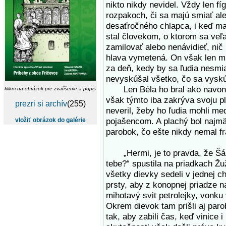
nikto nikdy nevidel. Vždy len fíg
rozpakoch, či sa majú smiať al
desaťročného chlapca, i keď ma
stal človekom, o ktorom sa veľa
zamilovať alebo nenávidieť, nič 
hlava vymetená. On však len mno
za deň, kedy by sa ľudia nesmial
nevyskúšal všetko, čo sa vysk
Len Béla ho bral ako navonok
klikni na obrázok pre zväčšenie a popis
však týmto iba zakrýva svoju p
prezri si archív
(255)
neveril, žeby ho ľudia mohli med
pojašencom. A plachý bol najm
vložiť obrázok do galérie
parobok, čo ešte nikdy nemal fr
„Hermi, je to pravda, že Šánd
tebe?“ spustila na priadkach Ž
všetky dievky sedeli v jednej chy
prsty, aby z konopnej priadze n
mihotavý svit petrolejky, vonk
Okrem dievok tam prišli aj paro
tak, aby zabili čas, keď vinice 