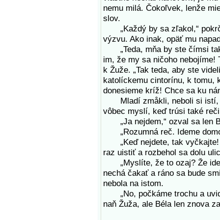
nemu milá. Čokoľvek, lenže mie
slov.
„Každý by sa zľakol,“ pokrčil
výzvu. Ako inak, opäť mu napad
„Teda, mňa by ste čímsi takým
im, že my sa ničoho nebojíme! T
k Žuže. „Tak teda, aby ste vide
katolíckemu cintorínu, k tomu, 
donesieme kríž! Chce sa ku nám
Mladí zmåkli, neboli si istí, 
vôbec myslí, keď trúsi také reči
„Ja nejdem,“ ozval sa len Bél
„Rozumná reč. Ideme domov?“
„Keď nejdete, tak vyčkajte! Uv
raz uistiť a rozbehol sa dolu ul
„Myslíte, že to ozaj? Že ide na
nechá čakať a ráno sa bude smi
nebola na istom.
„No, počkáme trochu a uvidíme
naň Žuža, ale Béla len znova za