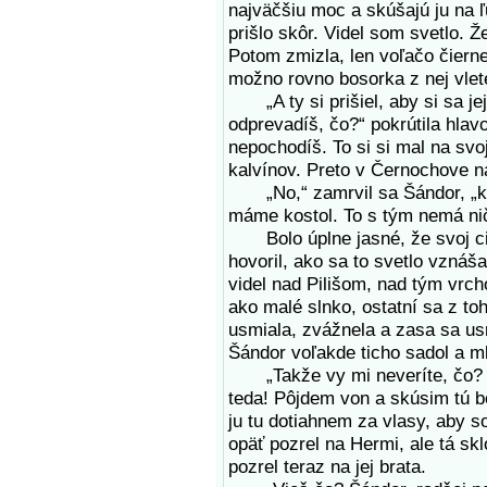
najväčšiu moc a skúšajú ju na 
prišlo skôr. Videl som svetlo. Ž
Potom zmizla, len voľačo čiern
možno rovno bosorka z nej vlet
„A ty si prišiel, aby si sa jej
odprevadíš, čo?“ pokrútila hlav
nepochodíš. To si si mal na svo
kalvínov. Preto v Černochove na
„No,“ zamrvil sa Šándor, „keby 
máme kostol. To s tým nemá ni
Bolo úplne jasné, že svoj cie
hovoril, ako sa to svetlo vznáš
videl nad Pilišom, nad tým vrchom
ako malé slnko, ostatní sa z toh
usmiala, zvážnela a zasa sa usmi
Šándor voľakde ticho sadol a ml
„Takže vy mi neveríte, čo? M
teda! Pôjdem von a skúsim tú bo
ju tu dotiahnem za vlasy, aby 
opäť pozrel na Hermi, ale tá skl
pozrel teraz na jej brata.