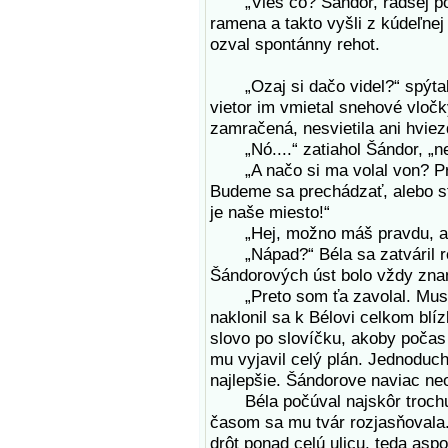
„Vieš čo? Šándor, radšej poďm
ramena a takto vyšli z kúdeľnej
ozval spontánny rehot.
„Ozaj si dačo videl?“ spýtal s
vietor im vmietal snehové vločk
zamračená, nesvietila ani hviez
„Nó....“ zatiahol Šándor, „ne
„A načo si ma volal von? Preč
Budeme sa prechádzať, alebo s
je naše miesto!“
„Hej, možno máš pravdu, al
„Nápad?“ Béla sa zatváril roz
Šándorových úst bolo vždy zn
„Preto som ťa zavolal. Musíš
naklonil sa k Bélovi celkom blí
slovo po slovíčku, akoby počas 
mu vyjavil celý plán. Jednoduc
najlepšie. Šándorove naviac ne
Béla počúval najskôr trochu n
časom sa mu tvár rozjasňovala.
drôt ponad celú ulicu, teda aspo