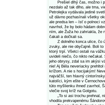
Prešiel dlhý čas, možno i pol
nezdalo až tak dlho, ale tma, vi
Petrolejka vydávala jediné svetl
už dávno pozhasínali všetky okn
ale predsa len – ísť o polnoci v
navrhol, že by bolo hádam dobré
ním, ale Žuža ho zahriakla, že 
čakali a dočkali sa.
Z dolného konca ulice, čo ústi
zvuky, ale nie obyčajné. Boli to
ktorý trpí. Všetci ostali na vážk
uvideli niečo, čo nikto nečakal.
jeho obrysy, zdal sa im akýsi 
nie! Aj Béla neveriacky prehlto
krížom. A nie s hocijakým! Neve
najväčší, ten hlavný cintorínsky
katolíci, kým ešte v Černochove 
túto myšlienku ihneď zavrhol, Šá
vlečie svoj kríž na Golgotu.
„To si asi trochu prehnal, nie
vhodila prekvapenému Šándorovi