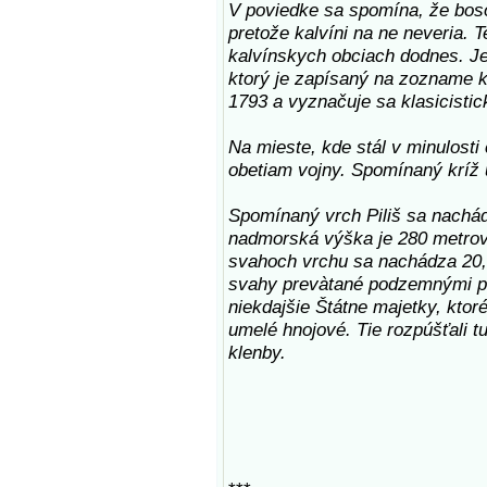
V poviedke sa spomína, že boso
pretože kalvíni na ne neveria. T
kalvínskych obciach dodnes. J
ktorý je zapísaný na zozname k
1793 a vyznačuje sa klasicisti
Na mieste, kde stál v minulosti
obetiam vojny. Spomínaný kríž 
Spomínaný vrch Piliš sa nachád
nadmorská výška je 280 metrov 
svahoch vrchu sa nachádza 20,0
svahy prevàtané podzemnými pivn
niekdajšie Štátne majetky, ktor
umelé hnojové. Tie rozpúšťali tu
klenby.