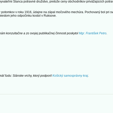
obyvateľmi Slanca potravné družstvo, pretože ceny obchodníkov privážajúcich potra
ez potomkov v roku 1916, údajne na zápal močového mechúra. Pochovaný bol pri s
iestom jeho odpočinku kostol v Ruksove.
 nám konzultačne a zo svojej publikačnej činnosti poskytol
Mgr. František Petro
.
mäť ľudu: Slánske vrchy, ktorý podporil
Košický samosprávny kraj
.