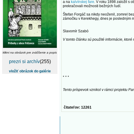
a na
kalvínskej fare
. V roku 1898 založil s 
prekračovali možnosti bežných ľudí.
Štefan Forgáč sa nikdy neoženil, zomrel b
zámočku v Kerekhegy, dnes je posledným m
Slavomír Szabó
V tomto článku sú použité informácie, ktoré
klikni na obrázok pre zväčšenie a popis
prezri si archív
(255)
vložiť obrázok do galérie
* * *
Tento príspevok vznikol v rámci projektu Pa
čitateľov: 12261