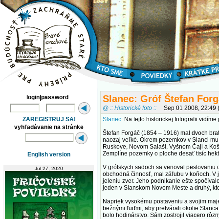
Slanec: Gróf Štefan For
login|password
@ :: Historické foto ::
Sep 01 2008, 22:49
ZAREGISTRUJ SA!
Slanec
: Na tejto historickej fotografii vidí
vyhľadávanie na stránke
Štefan Forgáč (1854 – 1916) mal dvoch brat
naozaj veľké. Okrem pozemkov v Slanci mu 
Ruskove, Novom Salaši, Vyšnom Čaji a Koši
Zemplíne pozemky o ploche desať tisíc hekt
English version
V grófskych sadoch sa venoval pestovaniu o
Jul 27, 2020
obchodná činnosť, mal záľubu v koňoch. V je
jeleniu zver. Jeho podnikanie ešte spočívalo
jeden v Slanskom Novom Meste a druhý, kto
Napriek vysokému postaveniu a svojim maje
bežnými ľuďmi, aby pretvárali okolie Slanca
bolo hodinárstvo. Sám zostrojil viacero rôz