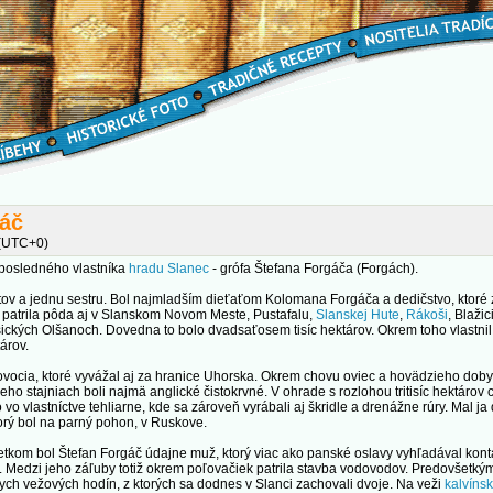
gáč
 (UTC+0)
me posledného vlastníka
hradu Slanec
- grófa Štefana Forgáča (Forgách).
ov a jednu sestru. Bol najmladším dieťaťom Kolomana Forgáča a dedičstvo, ktoré z
patrila pôda aj v Slanskom Novom Meste, Pustafalu,
Slanskej Hute
,
Rákoši
, Blažic
ckých Olšanoch. Dovedna to bolo dvadsaťosem tisíc hektárov. Okrem toho vlastnil
árov.
vocia, ktoré vyvážal aj za hranice Uhorska. Okrem chovu oviec a hovädzieho doby
ho stajniach boli najmä anglické čistokrvné. V ohrade s rozlohou tritisíc hektárov 
 vo vlastníctve tehliarne, kde sa zároveň vyrábali aj škridle a drenážne rúry. Mal ja
rý bol na parný pohon, v Ruskove.
tkom bol Štefan Forgáč údajne muž, ktorý viac ako panské oslavy vyhľadával kont
. Medzi jeho záľuby totiž okrem poľovačiek patrila stavba vodovodov. Predovšetkým
nych vežových hodín, z ktorých sa dodnes v Slanci zachovali dvoje. Na veži
kalvíns