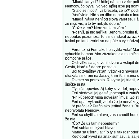
“Mladá, tady si? Udìlej nám na večír polívk
Nemcov, čo bývali vo vedľajšej izbe jej domu
“Stalo se nìco? Tys brečela, že jo?” podišie
“Veď viete. Nič som dlho nepočula o Imro
“Mladá, válka není od slova válet se. I já 
že nìco víš, a to by nebylo dobré.”
“Čože viem? Nerozumiem vám.”
“Poslyš, já nic neříkal! Jenom, prosím tì, 
nepoutáš pozornost. To ti musí stačit až až.
luskol prstami, zvrtol sa na päte a vychádz
Férencz, či Feri, ako ho zvykla volať Mári
vybuchla bomba. Ako zázrakom sa mu nič nes
pomocné práce.
O chvíľku sa aj otvorili dvere a vstúpil dnu
Gestá, ktoré už dobre poznala.
Bol to zvláštny vzťah. Vždy keď hovorila, poz
ukázala smerom na Jasov, kam išla mama s je
Takmer sa porezala. Ruky sa jej triasli, záži
špičke prsta.
“Ty nič nepovieš. Aj keby si vedel, nepoveda
Feri sledoval jej gestá, pochopil a zafučal
“Pri kúpeľoch visia povešaní muži. Zo stromo
Feri opäť vykročil, videla že je nervózny,
“A prečo ja? Prečo ako jediná žena z Rudní
neprivolala Nemcov.
Feri sa chytil za hlavu, zasa chodil hore 
že nie.
“Čo? Že už tam nepôjdem?”
Feri súhlasne kývol hlavou.
Mária sa uškrnula: “To ty si tak rozhodol
Keď opäť kývol na znak súhlasu, aj sa jej kú