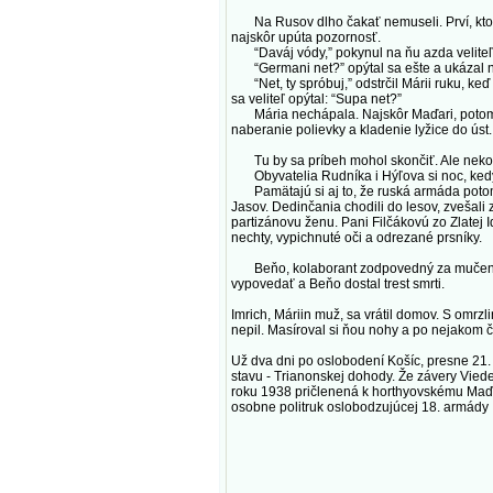
Na Rusov dlho čakať nemuseli. Prví, ktorýc
najskôr upúta pozornosť.
“Daváj vódy,” pokynul na ňu azda veliteľ,
“Germani net?” opýtal sa ešte a ukázal na 
“Net, ty spróbuj,” odstrčil Márii ruku, keď
sa veliteľ opýtal: “Supa net?”
Mária nechápala. Najskôr Maďari, potom Ne
naberanie polievky a kladenie lyžice do úst
Tu by sa príbeh mohol skončiť. Ale nekončí.
Obyvatelia Rudníka i Hýľova si noc, kedy 
Pamätajú si aj to, že ruská armáda potom p
Jasov. Dedinčania chodili do lesov, zvešali 
partizánovu ženu. Pani Filčákovú zo Zlatej 
nechty, vypichnuté oči a odrezané prsníky.
Beňo, kolaborant zodpovedný za mučenie a 
vypovedať a Beňo dostal trest smrti.
Imrich, Máriin muž, sa vrátil domov. S omrz
nepil. Masíroval si ňou nohy a po nejakom 
Už dva dni po oslobodení Košíc, presne 21
stavu - Trianonskej dohody. Že závery Vied
roku 1938 pričlenená k horthyovskému Maďa
osobne politruk oslobodzujúcej 18. armády I