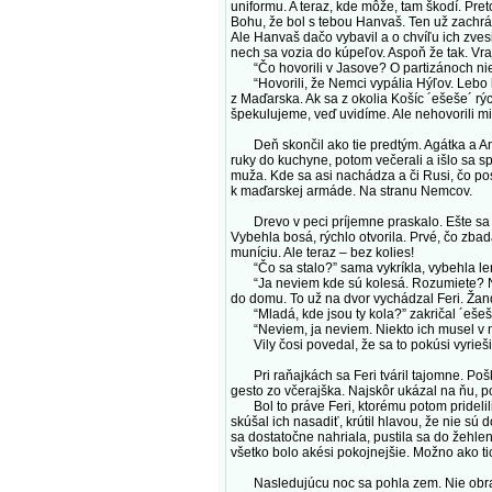
uniformu. A teraz, kde môže, tam škodí. Pret
Bohu, že bol s tebou Hanvaš. Ten už zachráni
Ale Hanvaš dačo vybavil a o chvíľu ich zvesi
nech sa vozia do kúpeľov. Aspoň že tak. Vr
“Čo hovorili v Jasove? O partizánoch niečo
“Hovorili, že Nemci vypália Hýľov. Lebo ľudi
z Maďarska. Ak sa z okolia Košíc ´ešeše´ rý
špekulujeme, veď uvidíme. Ale nehovorili mi t
Deň skončil ako tie predtým. Agátka a Anast
ruky do kuchyne, potom večerali a išlo sa sp
muža. Kde sa asi nachádza a či Rusi, čo pos
k maďarskej armáde. Na stranu Nemcov.
Drevo v peci príjemne praskalo. Ešte sa an
Vybehla bosá, rýchlo otvorila. Prvé, čo zbada
muníciu. Ale teraz – bez kolies!
“Čo sa stalo?” sama vykríkla, vybehla len 
“Ja neviem kde sú kolesá. Rozumiete? Nevie
do domu. To už na dvor vychádzal Feri. Žandá
“Mladá, kde jsou ty kola?” zakričal ´ešeš´
“Neviem, ja neviem. Niekto ich musel v noc
Vily čosi povedal, že sa to pokúsi vyriešiť
Pri raňajkách sa Feri tváril tajomne. Pošku
gesto zo včerajška. Najskôr ukázal na ňu, 
Bol to práve Feri, ktorému potom pridelili
skúšal ich nasadiť, krútil hlavou, že nie sú
sa dostatočne nahriala, pustila sa do žehle
všetko bolo akési pokojnejšie. Možno ako t
Nasledujúcu noc sa pohla zem. Nie obrazne