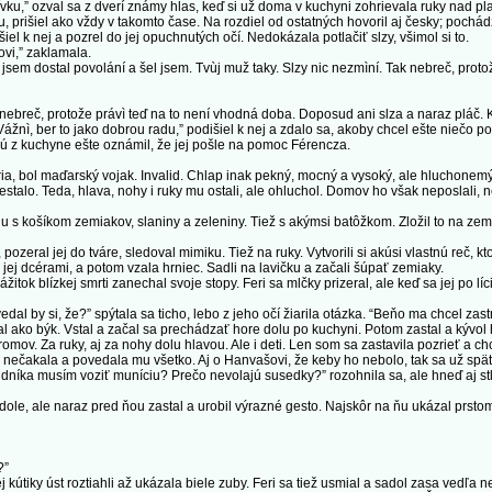
u,” ozval sa z dverí známy hlas, keď si už doma v kuchyni zohrievala ruky nad pla
, prišiel ako vždy v takomto čase. Na rozdiel od ostatných hovoril aj česky; pochád
l k nej a pozrel do jej opuchnutých očí. Nedokázala potlačiť slzy, všimol si to.
vi,” zaklamala.
jsem dostal povolání a šel jsem. Tvùj muž taky. Slzy nic nezmìní. Tak nebreč, prot
nebreč, protože právì teď na to není vhodná doba. Doposud ani slza a naraz pláč. 
 Vážnì, ber to jako dobrou radu,” podišiel k nej a zdalo sa, akoby chcel ešte niečo 
ajú z kuchyne ešte oznámil, že jej pošle na pomoc Férencza.
a, bol maďarský vojak. Invalid. Chlap inak pekný, mocný a vysoký, ale hluchonemý.
talo. Teda, hlava, nohy i ruky mu ostali, ale ohluchol. Domov ho však neposlali, 
 s košíkom zemiakov, slaniny a zeleniny. Tiež s akýmsi batôžkom. Zložil to na zem a
eral jej do tváre, sledoval mimiku. Tiež na ruky. Vytvorili si akúsi vlastnú reč, kt
j dcérami, a potom vzala hrniec. Sadli na lavičku a začali šúpať zemiaky.
tok blízkej smrti zanechal svoje stopy. Feri sa mlčky prizeral, ale keď sa jej po líci
l by si, že?” spýtala sa ticho, lebo z jeho očí žiarila otázka. “Beňo ma chcel zastr
 ako býk. Vstal a začal sa prechádzať hore dolu po kuchyni. Potom zastal a kývol h
v. Za ruky, aj za nohy dolu hlavou. Ale i deti. Len som sa zastavila pozrieť a chc
 nečakala a povedala mu všetko. Aj o Hanvašovi, že keby ho nebolo, tak sa už späť
ka musím voziť muníciu? Prečo nevolajú susedky?” rozohnila sa, ale hneď aj stlm
dole, ale naraz pred ňou zastal a urobil výrazné gesto. Najskôr na ňu ukázal prs
?”
tiky úst roztiahli až ukázala biele zuby. Feri sa tiež usmial a sadol zasa vedľa ne