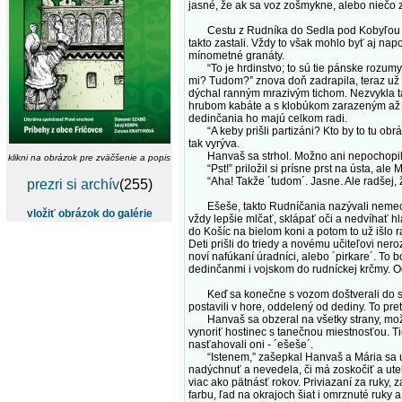
jasné, že ak sa voz zošmykne, alebo niečo
Cestu z Rudníka do Sedla pod Kobyľou horo
takto zastali. Vždy to však mohlo byť aj na
mínometné granáty.
“To je hrdinstvo; to sú tie pánske rozumy!
mi? Tudom?” znova doň zadrapila, teraz už v
dýchal ranným mrazivým tichom. Nezvykla takto
hrubom kabáte a s klobúkom zarazeným až po
dedinčania ho majú celkom radi.
“A keby prišli partizáni? Kto by to tu obr
tak vyrýva.
Hanvaš sa strhol. Možno ani nepochopil čo 
klikni na obrázok pre zväčšenie a popis
“Pst!” priložil si prísne prst na ústa, ale 
“Aha! Takže ´tudom´. Jasne. Ale radšej, že 
prezri si archív
(255)
Ešeše, takto Rudníčania nazývali nemeckýc
vložiť obrázok do galérie
vždy lepšie mlčať, sklápať oči a nedvíhať h
do Košíc na bielom koni a potom to už išlo 
Deti prišli do triedy a novému učiteľovi ner
noví nafúkaní úradníci, alebo ´pirkare´. To 
dedinčanmi i vojskom do rudníckej krčmy. Od
Keď sa konečne s vozom doštverali do sedla
postavili v hore, oddelený od dediny. To pret
Hanvaš sa obzeral na všetky strany, možno 
vynoriť hostinec s tanečnou miestnosťou. Ti
nasťahovali oni - ´ešeše´.
“Istenem,” zašepkal Hanvaš a Mária sa už c
nadýchnuť a nevedela, či má zoskočiť a utek
viac ako pätnásť rokov. Priviazaní za ruky, 
farbu, ľad na okrajoch šiat i omrznuté ruky