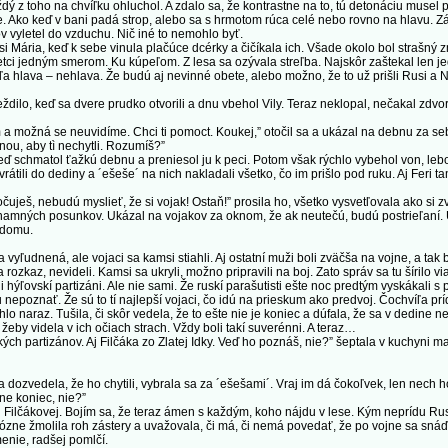
ý z toho na chvíľku ohluchol. A zdalo sa, že kontrastne na to, tú detonáciu musel p
 Ako keď v bani padá strop, alebo sa s hrmotom rúca celé nebo rovno na hlavu. Z
 vyletel do vzduchu. Nič iné to nemohlo byť.
ária, keď k sebe vinula plačúce dcérky a čičíkala ich. Všade okolo bol strašný zm
šetci jedným smerom. Ku kúpeľom. Z lesa sa ozývala streľba. Najskôr zaštekal len j
ieľa hlava – nehlava. Že budú aj nevinné obete, alebo možno, že to už prišli Rusi a 
ilo, keď sa dvere prudko otvorili a dnu vbehol Vily. Teraz neklopal, nečakal zdvoril
žná se neuvidíme. Chci ti pomoct. Koukej,” otočil sa a ukázal na debnu za sebou. 
ou, aby tì nechytli. Rozumíš?”
schmatol ťažkú debnu a preniesol ju k peci. Potom však rýchlo vybehol von, lebo z
 vrátili do dediny a ´ešeše´ na nich nakladali všetko, čo im prišlo pod ruku. Aj Feri
ješ, nebudú myslieť, že si vojak! Ostaň!” prosila ho, všetko vysvetľovala ako si zv
mných posunkov. Ukázal na vojakov za oknom, že ak neutečú, budú postrieľaní. Uk
 domu.
udnená, ale vojaci sa kamsi stiahli. Aj ostatní muži boli zväčša na vojne, a tak b
a rozkaz, nevideli. Kamsi sa ukryli, možno pripravili na boj. Zato správ sa tu šírilo v
ýľovskí partizáni. Ale nie sami. Že ruskí parašutisti ešte noc predtým vyskákali s pa
 nepoznať. Že sú to tí najlepší vojaci, čo idú na prieskum ako predvoj. Čochvíľa prí
araz. Tušila, či skôr vedela, že to ešte nie je koniec a dúfala, že sa v dedine neb
 žeby videla v ich očiach strach. Vždy boli takí suverénni. A teraz…
ých partizánov. Aj Filčáka zo Zlatej Idky. Veď ho poznáš, nie?” šeptala v kuchyni m
zvedela, že ho chytili, vybrala sa za ´ešešami´. Vraj im dá čokoľvek, len nech ho pu
e koniec, nie?”
ilčákovej. Bojím sa, že teraz ámen s každým, koho nájdu v lese. Kým neprídu Rusi.
zne žmolila roh zástery a uvažovala, či má, či nemá povedať, že po vojne sa snáď
nie, radšej pomlčí.