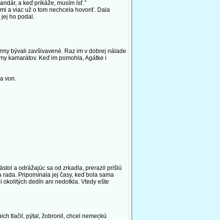
andár, a keď prikáže, musím ísť.”
i a viac už o tom nechcela hovoriť. Dala
 jej ho podal.
rmy bývali zavšivavené. Raz im v dobrej nálade
formy kamarátov. Keď im pomohla, Agátke i
sa von.
ol a odrážajúc sa od zrkadla, prerazil prišlú
tia rada. Pripomínala jej časy, keď bola sama
i okolitých dedín ani nedotkla. Vtedy ešte
h tlačil, pýtal, žobronil, chcel nemeckú