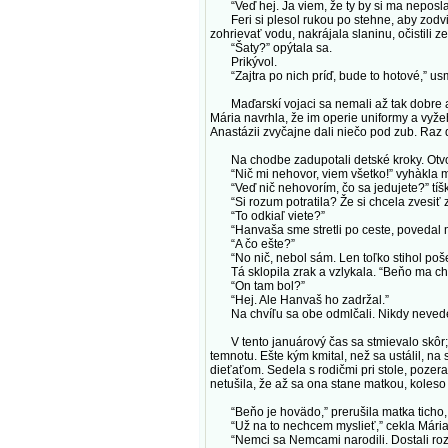
“Veď hej. Ja viem, že ty by si ma neposlal.
Feri si plesol rukou po stehne, aby zodvih
zohrievať vodu, nakrájala slaninu, očistili z
“Šaty?” opýtala sa.
Prikývol.
“Zajtra po nich príď, bude to hotové,” usm
Maďarskí vojaci sa nemali až tak dobre ako
Mária navrhla, že im operie uniformy a vyžeh
Anastázii zvyčajne dali niečo pod zub. Raz 
Na chodbe zadupotali detské kroky. Otvorili 
“Nič mi nehovor, viem všetko!” vyhàkla mam
“Veď nič nehovorím, čo sa jedujete?” tíško 
“Si rozum potratila? Že si chcela zvesiť 
“To odkiaľ viete?”
“Hanvaša sme stretli po ceste, povedal m
“A čo ešte?”
“No nič, nebol sám. Len toľko stihol poše
Tá sklopila zrak a vzlykala. “Beňo ma chce
“On tam bol?”
“Hej. Ale Hanvaš ho zadržal.”
Na chvíľu sa obe odmlčali. Nikdy nevedeli
V tento januárový čas sa stmievalo skôr; b
temnotu. Ešte kým kmital, než sa ustálil, na 
dieťaťom. Sedela s rodičmi pri stole, pozera
netušila, že až sa ona stane matkou, koleso d
“Beňo je hovädo,” prerušila matka ticho, k
“Už na to nechcem myslieť,” cekla Mária: “
“Nemci sa Nemcami narodili. Dostali rozkaz,