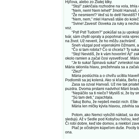
Hýľova, alebo zo Zlatej Idky.
“Stoj!” zakričala rozhodne na vola, trhla 
“Nem, nem! Nem lehet!“ žmolil Hanvaš, rýc
“Že nesmiem!? Veď sú to deti! Nevidíš? Možn
“Nem, nem,” mlel Hanvaš stále do kolečka, 
“Svine! Zavesiť človeka za ruky a nechať zam
voz.
“Pst! Pst! Tudom?” pokúšal sa ju upokojiť. 
tvár, sám chytil opraty a popohnal vola vpre
na život. Už neveril, že ho môžu zachrániť.
Sneh vàzgal pod vojenskými čižmami, ako im
“Čo si tam robila? Čo si chcela? Ty suka, n
“Stoj! Nevidíš, že k vám hovorím! Áj!” zakrič
okolo ramien a začal čosi vysvetľovať. Mária
“Je to suka! Špinavá suka!” zvrieskol naraz
Mária sklonila hlavu, prežehnala sa a začal
“Zlez!”
Mária poslúchla a o chvíľu ucítila hlaveň n
Podlomili sa jej kolená. Ako si kľakla, Beňo
Zasa sa ozval Hanvaš. Už nie tak priateľsky
puzdra. Dvoma prstami nadvihol Márii bradu, 
“Nepáčilo sa ti niečo? Myslíš si, že by s
“Sú tam deti,” zajachtala.
“Ïakuj Bohu, že nejdeš medzi nich. Ešte 
Mária len mlčky kývla hlavou, zdvihla sa a
Potom, ako Nemci vyložili náklad, sa domo
sledujú. Až v Sedle pod Kobyľou hoľou, keď
Či robí dobre, keď ide domov, a niektorí zave
Plač je očistným kúpeľom duše. Pocity bez
ona.