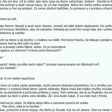
 Ale oni áno. Už to vidím, ako ráno zasa na dvere zabúchajú ´pirkare´. Žandár je ž
la pohľad a opäť mával rukou, že už viac nepôjde. Mária len mlčky mykla ramenam
eleninu a Feri sa postavil. Zo zeme zdvihol batôžtek, čo priniesol a s prosbou očiach
iala sa naň.
 Nemci. Museli si prať sami. Naviac, nemali ani také dobré ubytovanie. Ich unifo
lí horúcou žehličkou, aby vši vyhubila. Odvtedy jej nosil Feri svoje šaty, ale i uni
dokonca aj cukríky.
sa dvere a jej dcérky i s matkou sa vrátili. Feri kývol hlavou, že ďakuje a pratal 
a, keď aj deti vyšli na dvor.
a pomaly riekla Mária, vidiac, že je nazlostená.
zajatcov zo stromov? A rovno pred Nemcami?”
i.”
pnúť. Alebo sa ešte niečo stalo?” pozrela mama priamo do Máriiných očí.
l zastreliť.”
, či ich niekto nepočúva.
olo už nutné zažať petrolejku. Knôt zahorel drobným plameňom, čo o chvíľku narást
stene i v ovzduší lietali tiene i jasné záblesky. Mária mala túto krátku chvíľku rozža
la na plamienok a počúvala príbehy z vojny. Tiež svetovej, ale tá sa Rudníka, ba an
ejín sa otočí o jednu celú obrátku. Že i ona bude čakať, či sa vráti muž z frontu.
eď sa jej zdalo, že Mária akosi dlho a zasnene pozerá do svetla.
Nie dnes, ešte je to čerstvé.”
 poslúchli a teraz bojujú. Ale Beňo je Slovák. A je na ich strane. Sám sa medzi nic