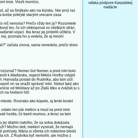
m lese. Viezli muníciu.
vďaka podpore Karpatskej
nadácie
 až sa šmýkalo ako na klzisku. Nie prvý raz
a korbe prikryté starými vrecami zasa
čo nič nenosia? Prečo vždy len ja? Rozumiete
ový les, čo ich obklopoval zo všetkých strán,
rskí vojaci. Iba teraz jej pridelili učiteľa. V
nej, poznala ho a vedela, že aj mnohí
zali?” začala znova, sama nevedela, prečo dnes
al rozoznať? Nemec bol Nemec a pred ním bolo
nili k Maďarsku, regent Miklós Horthy vstúpil
et. Hanvaša poslali do Rudníka, aby tam učil.
. Aspoň on sa snažil správať milo. Nebol taký ako
unície od Moldavy až po Zlatú Idku a zvážali ju s
ch na hrebeni hôr.
miesto. Rovnako ako kúpele, aj tento kostol
ostalo len pár metrov a musí sa pred nimi
li hostia, čo trpeli reumou, a teraz sa tam
jej stiahlo natoľko, že sa sotva dokázala
ži? Možno deti; niektorí vyzerali, že nemajú
bné pohľady. Mária si všimla ich màtvolne bledú
ala ich. Z Rudníka byť nemohli, ale možno z