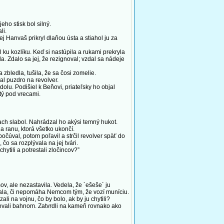
ho stisk bol silný.
li.
j Hanvaš prikryl dlaňou ústa a stiahol ju za
ku kozlíku. Keď si nastúpila a rukami prekryla
a. Zdalo sa jej, že rezignoval; vzdal sa nádeje
ledla, tušila, že sa čosi zomelie.
al puzdro na revolver.
dolu. Podišiel k Beňovi, priateľsky ho objal
ytý pod vrecami.
iach slabol. Nahrádzal ho akýsi temný hukot.
la ranu, ktorá všetko ukončí.
čúval, potom poľavil a strčil revolver späť do
o sa rozplývala na jej tvári.
tili a potrestali zločincov?”
 ale nezastavila. Vedela, že ´ešeše´ ju
ovala, či nepomáha Nemcom tým, že vozí muníciu.
li na vojnu, čo by bolo, ak by ju chytili?
ovali bahnom. Zatvrdli na kameň rovnako ako