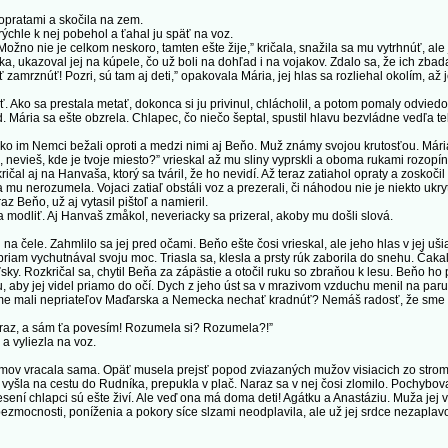
opratami a skočila na zem.
hle k nej pobehol a ťahal ju späť na voz.
o nie je celkom neskoro, tamten ešte žije,” kričala, snažila sa mu vytrhnúť, ale je
ukazoval jej na kúpele, čo už boli na dohľad i na vojakov. Zdalo sa, že ich zbada
rznúť! Pozri, sú tam aj deti,” opakovala Mária, jej hlas sa rozliehal okolím, až je
Ako sa prestala metať, dokonca si ju privinul, chlácholil, a potom pomaly odviedol 
d. Mária sa ešte obzrela. Chlapec, čo niečo šeptal, spustil hlavu bezvládne vedľa tel
 Nemci bežali oproti a medzi nimi aj Beňo. Muž známy svojou krutosťou. Mária zb
evieš, kde je tvoje miesto?” vrieskal až mu sliny vyprskli a oboma rukami rozopín
al aj na Hanvaša, ktorý sa tváril, že ho nevidí. Až teraz zatiahol opraty a zoskočil 
 mu nerozumela. Vojaci zatiaľ obstáli voz a prezerali, či náhodou nie je niekto ukr
 Beňo, už aj vytasil pištoľ a namieril.
a modliť. Aj Hanvaš zmåkol, neveriacky sa prizeral, akoby mu došli slová.
a čele. Zahmlilo sa jej pred očami. Beňo ešte čosi vrieskal, ale jeho hlas v jej uš
 priam vychutnával svoju moc. Triasla sa, klesla a prsty rúk zaborila do snehu. Čaka
. Rozkričal sa, chytil Beňa za zápästie a otočil ruku so zbraňou k lesu. Beňo ho po
aby jej videl priamo do očí. Dych z jeho úst sa v mrazivom vzduchu menil na paru, č
me mali nepriateľov Maďarska a Nemecka nechať kradnúť? Nemáš radosť, že sme chy
raz, a sám ťa povesím! Rozumela si? Rozumela?!”
 vyliezla na voz.
v vracala sama. Opäť musela prejsť popod zviazaných mužov visiacich zo stromov,
 vyšla na cestu do Rudníka, prepukla v plač. Naraz sa v nej čosi zlomilo. Pochyb
sení chlapci sú ešte živí. Ale veď ona má doma deti! Agátku a Anastáziu. Muža jej vza
mocnosti, poníženia a pokory síce slzami neodplavila, ale už jej srdce nezaplav