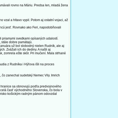
zamávali rovno na Máriu. Predsa len, mladá žena
vzal a hltavo vypil. Potom aj ostatní vojaci, až
hcú jesť. Rovnako ako Feri, napodobňovali
li priamymi svedkami opísaných udalostí.
 stále dobre pamätajú.
anuára už bol slobodný nielen Rudník, ale aj
h. Zvážali ich do dediny. A našli aj
k, zomrela ešte skôr. Pri mučení. Mala strhané
ia z Rudníka i Hýľova išli na proces
a, čo zanechal sudetský Nemec Vily. Imrich
že hranice sa obnovujú podľa predvojnového
a celá časť východného Slovenska, čo bola v
novisko košickým radným pánom odovzdal