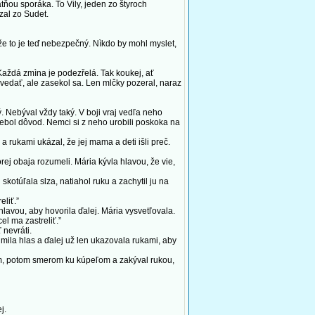
tňou sporáka. To Vily, jeden zo štyroch
zal zo Sudet.
ože to je teď nebezpečný. Nìkdo by mohl myslet,
Každá zmìna je podezřelá. Tak koukej, ať
povedať, ale zasekol sa. Len mlčky pozeral, naraz
 Nebýval vždy taký. V boji vraj vedľa neho
nebol dôvod. Nemci si z neho urobili poskoka na
 rukami ukázal, že jej mama a deti išli preč.
orej obaja rozumeli. Mária kývla hlavou, že vie,
 skotúľala slza, natiahol ruku a zachytil ju na
eliť.”
lavou, aby hovorila ďalej. Mária vysvetľovala.
el ma zastreliť.”
 nevráti.
ila hlas a ďalej už len ukazovala rukami, aby
tom, potom smerom ku kúpeľom a zakýval rukou,
j.