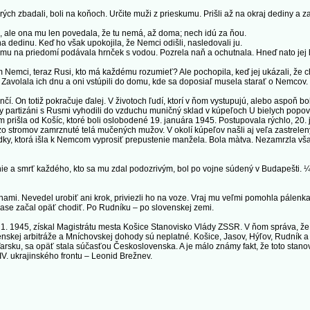
h zbadali, boli na koňoch. Určite muži z prieskumu. Prišli až na okraj dediny a 
 ale ona mu len povedala, že tu nemá, až doma; nech idú za ňou.
dedinu. Keď ho však upokojila, že Nemci odišli, nasledovali ju.
 mu na priedomí podávala hrnček s vodou. Pozrela naň a ochutnala. Hneď nato jej ho 
mci, teraz Rusi, kto má každému rozumieť? Ale pochopila, keď jej ukázali, že c
. Zavolala ich dnu a oni vstúpili do domu, kde sa doposiaľ musela starať o Nemcov.
 On totiž pokračuje ďalej. V životoch ľudí, ktorí v ňom vystupujú, alebo aspoň bo
partizáni s Rusmi vyhodili do vzduchu muničný sklad v kúpeľoch U bielych popov,
rišla od Košíc, ktoré boli oslobodené 19. januára 1945. Postupovala rýchlo, 20. j
zo stromov zamrznuté telá mučených mužov. V okolí kúpeľov našli aj veľa zastrelenýc
Idky, ktorá išla k Nemcom vyprosiť prepustenie manžela. Bola màtva. Nezamrzla vša
smrť každého, kto sa mu zdal podozrivým, bol po vojne súdený v Budapešti. ¼ud
linami. Nevedel urobiť ani krok, priviezli ho na voze. Vraj mu veľmi pomohla pálenk
čase začal opäť chodiť. Po Rudníku – po slovenskej zemi.
. 1. 1945, získal Magistrátu mesta Košice Stanovisko Vlády ZSSR. V ňom správa, 
enskej arbitráže a Mníchovskej dohody sú neplatné. Košice, Jasov, Hýľov, Rudník 
rsku, sa opäť stala súčasťou Československa. A je málo známy fakt, že toto sta
V. ukrajinského frontu – Leonid Brežnev.