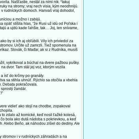
rila. Našťastie, nestál za nimi nik. “Ïakuj
 ruky na stromy; vraj nech visia, kým neodhnijú.
ené v rudníckych domoch. Hanvaš vraj dohodol,
níciou a možno i zabijú.
 opäť stíšila hlas, “že Rusi už idú od Poľska i
ajú a ujdú kade ľahšie, tak… Joj, len snívame,
by si ich aj obľúbili. Vily ich priviedol za
 stromov. Určite už zamrzli. Tiež spomenula na
ríkaz. Slovák, či Maďar, ak si z Rudníka, musíš
žil, vykrikoval a búchal na dvere pažbou pušky.
 na dvor. Tam stál jej voz, ktorým vozila
a ísť do krčmy po granáty.
a sa stihla uhnúť. Rýchlo sa otočila a vbehla
ly. Debata pokračovala.
 sprostý žandár.
!”
vere vidieť ako stojí na chodbe, zopakoval
chopila.
 to zdalo až komické, keď nosil ťažké kolesá,
y, čo bola ako dutá nádoba s pokrievkou, a keď
ch. Alebo Beňo, ak náhodou zišiel do dediny. Ale
 stromov i v rudníckych záhradách a na