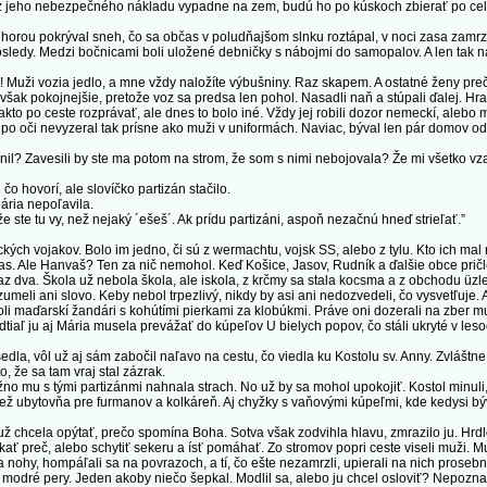
 z jeho nebezpečného nákladu vypadne na zem, budú ho po kúskoch zbierať po celo
u pokrýval sneh, čo sa občas v poludňajšom slnku roztápal, v noci zasa zamrzol,
posledy. Medzi bočnicami boli uložené debničky s nábojmi do samopalov. A len tak n
 Muži vozia jedlo, a mne vždy naložíte výbušniny. Raz skapem. A ostatné ženy pre
šak pokojnejšie, pretože voz sa predsa len pohol. Nasadli naň a stúpali ďalej. Hrab
 po ceste rozprávať, ale dnes to bolo iné. Vždy jej robili dozor nemeckí, alebo maďa
 oči nevyzeral tak prísne ako muži v uniformách. Naviac, býval len pár domov od 
ánil? Zavesili by ste ma potom na strom, že som s nimi nebojovala? Že mi všetko v
hovorí, ale slovíčko partizán stačilo.
Mária nepoľavila.
ste tu vy, než nejaký ´ešeš´. Ak prídu partizáni, aspoň nezačnú hneď strieľať.”
h vojakov. Bolo im jedno, či sú z wermachtu, vojsk SS, alebo z tylu. Kto ich m
las. Ale Hanvaš? Ten za nič nemohol. Keď Košice, Jasov, Rudník a ďalšie obce pričle
raz dva. Škola už nebola škola, ale iskola, z krčmy sa stala kocsma a z obchodu üzl
ozumeli ani slovo. Keby nebol trpezlivý, nikdy by asi ani nedozvedeli, čo vysvetľuje
boli maďarskí žandári s kohútími pierkami za klobúkmi. Práve oni dozerali na zber m
tiaľ ju aj Mária musela prevážať do kúpeľov U bielych popov, čo stáli ukryté v leso
, vôl už aj sám zabočil naľavo na cestu, čo viedla ku Kostolu sv. Anny. Zvláštne 
o, že sa tam vraj stal zázrak.
mu s tými partizánmi nahnala strach. No už by sa mohol upokojiť. Kostol minuli, 
ež ubytovňa pre furmanov a kolkáreň. Aj chyžky s vaňovými kúpeľmi, kde kedysi býva
hcela opýtať, prečo spomína Boha. Sotva však zodvihla hlavu, zmrazilo ju. Hrdlo 
ať preč, alebo schytiť sekeru a ísť pomáhať. Zo stromov popri ceste viseli muži. Mu
za nohy, hompáľali sa na povrazoch, a tí, čo ešte nezamrzli, upierali na nich prose
 a modré pery. Jeden akoby niečo šepkal. Modlil sa, alebo ju chcel osloviť? Nepozn