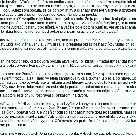
o je hovädo. Väčšie, než…” tu sa matka zasekla, pristúpila k dverám a prudko ich otvo
l aj chlapov z dediny, keď ich Nemci chytili, že im ukradli cigarety. Povešali ich za
li dolu. A tiež som počula, že tie bomby, míny a granáty, mali byť v ukryté a stráž
aj to zozbierajú a potom odvezú do Košíc. Na obranu mesta.”
 neviete?” vzopäla ruky Mária, lebo tých sa bála. Že ju prepadnú, keď pôjde s mu
a pomáhajú partizánom a tých je tam plný les. Ale ešte dôležitejšie je,” a tu matka
chlo nevypracú, ostanú obkľúčení. A najväčšie boje potom budú tu. Ale ak sa spamät
o hlúpi ľudia, to nie! Len buď pokojná a pozri, či už je polievka hotová.”
ázia sa obšmietali okolo Nemcov; nemali pred nimi rešpekt a niekedy sa zdalo, ako 
äť. Skôr ako Mária usnula, v mysli sa jej premietal obraz nešťastníkov visiacich zo
tupujú z juhu, už neprestrelili aj jeho uniformu maďarského vojaka. Lebo taký bol p
i nerozvidnelo, keď z dvora počula akýsi krik. To ´pirkár´ - maďarský žandár hrom
la, bola červená tvár s vykrútenými fúzmi. Ryčal ako túr, zdrapil ju pod krk a ukázal
tak von, ale žandár sa opäť rozziapal, porozumela mu, že vraj to má hneď opraviť 
m!” rozčúlila sa. Hneď vyletela žandárova ruka a takmer ju plesla po hlave. Sotv
r mu čosi vysvetľoval, mával rukami a bol hlučný, takže o chvíľu k nim prišiel i Vi
 Vily cez dvere, lebo vedel, že ešte nie je poriadne oblečená a nemal maniere ako
i ukradnúť. Vysvetlite to, lebo nechcem problémy. Nech ich nájdu a pôjdem voziť
 a potom ešte chvíľu rozprával s ´pirkarom´ na dvore.
ľoval po Márii viac ako inokedy, a keď vyšiel z kuchyne a len ona ho mohla cez d
potom smerom na kúpele a zakýval, že nie, že ona už viac muníciu voziť nebude. Po
 za úlohu opraviť voz. Celý deň chodil so žandárom hore dolu po Rudníku. Márii sa
 dobré, nepasujú a šiel zháňať ďalšie. Ona zatiaľ nasypala horúce uhlíky do žehličk
nia uniforiem, ktoré včera vyprala. Očakávala, že prídu žandári a vezmú ju na výslu
icho pred búrkou.
, nie v predstavách. Ona sa skutočne pohla. Výbuch, čo zaznel, rozkýval koruny