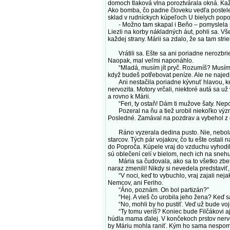
domoch tlaková vlna poroztvárala okná. Každ
Ako bomba, čo padne človeku vedľa postele.
sklad v rudníckych kúpeľoch U bielych popov
- Možno tam skapal i Beňo – pomyslela si M
Liezli na korby nákladných áut, pohli sa. V
každej strany. Márii sa zdalo, že sa tam str
Vrátili sa. Ešte sa ani poriadne nerozbriežd
Naopak, mal veľmi naponáhlo.
“Mladá, musím jít pryč. Rozumíš? Musím a mo
když budeš potřebovat peníze. Ale ne najedn
Ani nestačila poriadne kývnuť hlavou, keď 
nervozita. Motory vrčali, niektoré autá sa už
a rovno k Márii.
“Feri, ty ostaň! Dám ti mužove šaty. Nepoču
Pozeral na ňu a tiež urobil niekoľko význa
Posledné. Zamával na pozdrav a vybehol z
Ráno vyzerala dedina pusto. Nie, nebola vyľ
starcov. Tých pár vojakov, čo tu ešte ostali n
do Poproča. Kúpele vraj do vzduchu vyhodili h
sú oblečení celí v bielom, nech ich na snehu
Mária sa čudovala, ako sa to všetko zbehlo n
naraz zmenili! Nikdy si nevedela predstaviť,
“V noci, keď to vybuchlo, vraj zajali nejak
Nemcov, ani Feriho.
“Áno, poznám. On bol partizán?”
“Hej. A vieš čo urobila jeho žena? Keď sa do
“No, mohli by ho pustiť. Veď už bude vojn
“Ty tomu veríš? Koniec bude Filčákovi aj F
húdla mama ďalej. V končekoch prstov nervó
by Máriu mohla raniť. Kým ho sama nespome