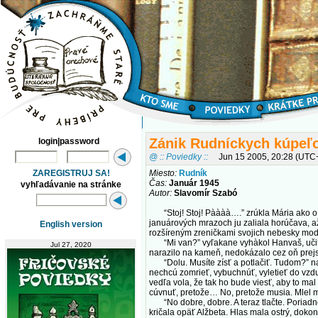
Zánik Rudníckych kúpeľ
login|password
@ :: Poviedky ::
Jun 15 2005, 20:28 (UTC
ZAREGISTRUJ SA!
Miesto:
Rudník
Čas:
Január 1945
vyhľadávanie na stránke
Autor:
Slavomír Szabó
“Stoj! Stoj! Pàààà….” zrúkla Mária ako o živ
januárových mrazoch ju zaliala horúčava, až
English version
rozšíreným zreničkami svojich nebesky modrý
“Mi van?” vyľakane vyhàkol Hanvaš, učiteľ,
Jul 27, 2020
narazilo na kameň, nedokázalo cez oň prejs
“Dolu. Musíte zísť a potlačiť. Tudom?” nali
nechcú zomrieť, vybuchnúť, vyletieť do vzdu
vedľa vola, že tak ho bude viesť, aby to mal
cúvnuť, pretože… No, pretože musia. Mlel ma
“No dobre, dobre. A teraz tlačte. Poriad
kričala opäť Alžbeta. Hlas mala ostrý, doko