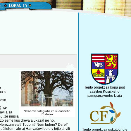
Tento projekt sa koná pod
o
záštitou Košického
na s
samosprávneho kraja
leso
ý. Ak
Náladová fotografia zo súèasného
avila sa
Rudníka
ou, že musia
 zo zeme kus dreva a ukázal jej ho.
e? Nerozumiete? Tudom? Nem tudom? Dere!”
iteľom, ale aj Hanvašovi bolo v tejto chvíli
Tento projekt sa uskutočňuje