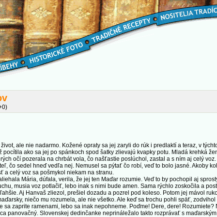
ov
+0)
ot, ale nie nadarmo. Kožené opraty sa jej zaryli do rúk i predlaktí a teraz, v týcht
 pocítila ako sa jej po spánkoch spod šatky zlievajú kvapky potu. Mladá krehká že
ch očí pozerala na chrbát vola, čo našťastie poslúchol, zastal a s ním aj celý voz.
 čo sedel hneď vedľa nej. Nemusel sa pýtať čo robí, veď to bolo jasné. Akoby ko
ť a celý voz sa pošmykol niekam na stranu.
ehala Mária, dúfala, verila, že jej ten Maďar rozumie. Veď to by pochopil aj sprost
chu, musia voz potlačiť, lebo inak s nimi bude amen. Sama rýchlo zoskočila a post
 ľahšie. Aj Hanvaš zliezol, prešiel dozadu a pozrel pod koleso. Potom jej mávol ruk
ďarsky, niečo mu rozumela, ale nie všetko. Ale keď sa trochu pohli späť, zodvihol
ne sa zaprite ramenami, lebo sa inak nepohneme. Poďme! Dere, dere! Rozumiet
nca panovačný. Slovenskej dedinčanke neprináležalo takto rozprávať s maďarským uč