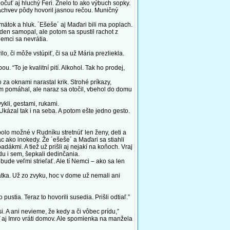
očuť aj hluchý Feri. Znelo to ako výbuch sopky.
áchvev pôdy hovoril jasnou rečou. Muničný
ätok a hluk. ´Ešeše´ aj Maďari bili ma poplach.
eden samopal, ale potom sa spustil rachot z
Nemci sa nevrátia.
o, či môže vstúpiť, či sa už Mária prezliekla.
“To je kvalitní pití. Alkohol. Tak ho prodej,
a oknami narastal krik. Strohé príkazy,
 tam pomáhal, ale naraz sa otočil, vbehol do domu
ykli, gestami, rukami.
ázal tak i na seba. A potom ešte jedno gesto.
olo možné v Rudníku stretnúť len ženy, deti a
iac ako inokedy. Že ´ešeše´ a Maďari sa stiahli
dákmi. A tiež už prišli aj nejakí na koňoch. Vraj
du i sem, šepkali dedinčania.
ude veľmi strieľať. Ale tí Nemci – ako sa len
atka. Už zo zvyku, hoc v dome už nemali ani
stia. Teraz to hovorili susedia. Prišli odtiaľ.”
 A ani nevieme, že kedy a či vôbec prídu,”
 aj Imro vráti domov. Ale spomienka na manžela