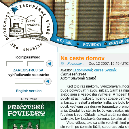
Na ceste domov
login|password
@ :: Poviedky ::
Dec 12 2007, 15:49 (UTC
ZAREGISTRUJ SA!
Miesto:
Ladomirová
;
okres Svidník
Čas:
jeseň 1944
vyhľadávanie na stránke
Autor:
Slavomír Szabó
Keď toto raz niekomu vyrozprávam, hoci aj
bude pokyvovať hlavou, mlčať, tváriť sa nija
English version
alebo som si všetko iba vymyslel. A môžem to
pocity, strach, úzkosť, možno i zbabelosť, 
Jul 27, 2020
aj kričať, vrieskať z plného hrdla, ale bolo
pocit, keď vám cez deravé bagandže premoknú
aj ja. Zbadali by ste, že to, čo vás oziaba,
ľudskou krvou. Chladí na koži a páli na duši
vždy ako krv. Lepkavá, červená, tak ako aj 
Viete vôbec, ako sa cítite vo chvíli, keď p
ste verili, po čom ste túžili, sa odrazu zdá 