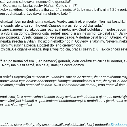
restal, že sme schovávali nemeckého generála!“
 Otec, mama, bratia, sestry, Haňa... Čo je s nimi?“
oby sa vôbec nič nedialo a iba zaháňal nudu. „A čo by malo byť s nimi? Sú v poria
 som odchádzal, práve dávali na ohnisko kotol.“
ali. Len na dedinu, na gadžov. Všetko zničili okrem cerkvi. Ten náš kostolík, ho
ašej osady, ale to už som hovoril. Cigánov má asi Bohorodička rada.“
 znova zmenil reč, akoby zaň rozprával niekto iný. Opäť polohlasom, polospevom 
 a vybral sa domov. Gregor ostal sedieť, možno si ani nevšimol, že ostal sám. Janí
ík pošepkal: „Všetci cigáni boli vo svojej osade. V dedine ostal len on. Gregor. Pr
aká strecha a vytiahli ho až o niekoľko hodín. Odvtedy je taký iný. Neviem, nieked
 som mu ruky na plecia a pozrel do jeho čiernych očí.
i. Ale cigánska osada stojí a tvoji rodičia, bratia i sestry žijú. Tak čo chceš ešte
en posledná otázka. „Ten nemecký generál, kvôli ktorému zničili našu dedinu, ale a
 Nohy ma niesli samé, len ďalej, ďalej na ceste domov.
kých reálií s Vojenským múzeom vo Svidníku, sme sa dozvedeli, že Ladomirčanmi 
obodzovania tejto oblasti nedisponuje žiadnymi informáciami o tom, že by sa v La
rdovaním pristálo nemecké lietadlo. Rusi zbombardovali dedinu, lebo frontová líni
dal, tvrdí, že k nemeckému lietadlu vtedy utekala celá dedina a aj on bol medzi tým
vať všetkými faktami) a spomienkami bombardovaných dedinčanov (ktorí mohli udal
ko sme si ho vypočuli.
chráňme staré príbehy, aby sme nestratili svoju identitu“, ktorý podporila
Stredoeur