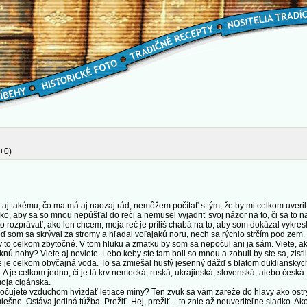
+0)
 takému, čo ma má aj naozaj rád, nemôžem počítať s tým, že by mi celkom uveri
ko, aby sa so mnou nepúšťal do reči a nemusel vyjadriť svoj názor na to, či sa to na
 rozprávať, ako len chcem, moja reč je príliš chabá na to, aby som dokázal vykresli
keď som sa skrýval za stromy a hľadal voľajakú noru, nech sa rýchlo strčím pod zem
 by to celkom zbytočné. V tom hluku a zmätku by som sa nepočul ani ja sám. Viete, ak
 nohy? Viete aj neviete. Lebo keby ste tam boli so mnou a zobuli by ste sa, zistili
 nie je celkom obyčajná voda. To sa zmiešal hustý jesenný dážď s blatom duklianskyc
. A je celkom jedno, či je tá krv nemecká, ruská, ukrajinská, slovenská, alebo česká
moja cigánska.
očujete vzduchom hvízdať letiace míny? Ten zvuk sa vám zareže do hlavy ako ostrý 
smiešne. Ostáva jediná túžba. Prežiť. Hej, prežiť – to znie až neuveriteľne sladko. Ako