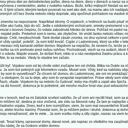
u plnou dier po delostreleckej paľbe, diera na diere, diery v dierach a naraz sa o
i vyčnieva z nemeckého, alebo z ruského rukávu. Bože, toľko màtvych! Nedali sa an
i. S tými očami, ktorými kedysi pozerali na svet ako deti, na mamu ako ich nadájala
tvorených očí bez života nebolo nikdy dopriate, aby spočinuli pohľadom na vlastné de
menila na nepoznanie. Napríklad stromy. O vojakoch, o hrdinoch sa budú písať m
yššie ako ľudia, bijú do očí. Jedle s odstrelenými vrcholcami, smreky prelomené v
rezal o kovovú črepinu, čo ostala zabodnutá hlboko do dreva. Pohľad mi padol na ta
ejaké jedlo. Prebehol som k nemu, ale zbytočne. Vo vnútri tanku nebolo vôbec nič 
ž náboje. Celé, nevybuchnuté. Tank dostal zásah zvonka, no dnu vyzeral celkom v 
 vždy upútať, potešiť. Ja som totiž kováč. Cigán z Ladomirovej, ktorý sa ešte v lete
 mesiaci môj kamarát odišiel domov. Majstrom sa nepáčilo, že neviem čo, lenže ja 
, koľko sa ich prehnalo pred našou vyhňou. Pochodovali, viezli sa na autách, ktoré ť
iel o robotu. Majstri vraveli, že došiel front, nikto si u nás neobjedná žiadnu prácu 
e, to sa nedalo. Vtedy to vlastne len začalo.
 byť. Vojakov som od tej chvíle videl zvyčajne len od chrbta. Bitka na Dukle sa v
 Ja som bol pekných pár kilometrov vzadu. Musel som. Vždy, keď sa nablízku objavi
 by som to vysvetľoval? Že chcem ísť domov, do Ladomirovej, ale oni mi prekážajú?
a sledujem, čo sa tu deje, aby som to vyrapotal nepriateľovi. Práve vtedy som vid
h, všade. Vojakom by sa nebolo čo čudovať, keby ma chytili a zajali ako špicľa. Tu
om sa dá hovoriť, dokonca je to potrebné, ale mnoho mužov hnal viac pud sebazácho
lesoch, keď sa mi žalúdok scvrkol natoľko, že už som ani necítil hlad, som sa pr
am môžem ísť, dedina je síce zničená, ale zídu sa šikovné ruky. Že tam je najlepšie 
 žiadneho vojaka. Dnes, keď o tom rozmýšľam, viem, že som mal neuveriteľné šťastie
ko, alebo trochu slaniny. Povedal som, že ja môžem jedno i druhé, dokonca aj dohr
moju nenažranosť, ale to viete... Ja som vcelku nízky a útly cigán, naviac sa viem
i. Tesal trámy, opravoval domy, staval nové, ale najviac zo všetkého ma zaujímal
čšiu nádej, že sa čoskoro vrátim domov.