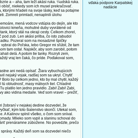
bzrie a – aha, tam leží akási ruka. ¼udská ruka.
vďaka podpore Karpatskej
i obísť, niekedy som ich musel prekračovať.
nadácie
, ktorými hľadeli na svoje lásky, keď sa potajme
ti. Zomreli primladí, nenaplnili úlohu
emoáre, mená vodcov vstúpia do dejín, ale kto
 polovici kmeňa, mohutné duby vyvrátené od
nk, ktorý stál na okraji cesty. Celkom zhorel,
pod zub. Len akási prilba, čo isto zabudol
poriadku. Pozeral som na mosadzné špičky
 vybral do Poľska, lebo Gregor mi sľúbil, že tam
som tam ostal. Najskôr, aby som zarobil, potom
ahali delá. A potom tie tanky. Rozryli zem,
a každý vraj len čaká, čo príde. Poďakoval som,
lastne ani nedá opísať. Žiara vybuchujúcich
l nejaký vojak, radšej som sa ukryl. Chytiť
 Bolo by celkom jedno, kto by mal chytil, každý
el tú obludnosť, masy màtvych tiel. Chladné
 platilo len jedno pravidlo. Zabi! Zabi! Zabi,
vy ako vidina medaile. Veď som vravel – prežiť,
i žobraní v nejakej dedine dozvedel, že
vyčkať, kým toto šialenstvo skončí. Utekal som,
. A Kalinov splnil všetko, o čom som sníval.
omady. Mlieko som vypil a slaninu schoval do
 tváriť prenáramne zúbožene. No povedzte, prečo
i správy. Každý deň som sa dozvedel niečo