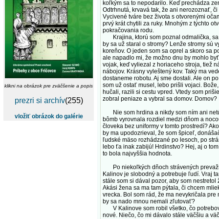
koľkým sa to nepodarilo. Keď prechádza zemo
Odtrhnutá, krvavá tak, že ani nerozoznať, č
Vycivené tváre bez života s otvorenými očam
prvý krát chytili za ruky. Mnohým z týchto o
pokračovania rodu.
Krajina, ktorú som poznal odmalička, sa z
by sa už staral o stromy? Lenže stromy sú v
koreňov. O jeden som sa oprel a skoro sa po
ale napadlo mi, že možno dnu by mohlo byť n
vojak, keď vyliezal z horiaceho stroja, tie
nábojov. Krásny vyleštený kov. Taký ma vedel
dostaneme robotu. Aj sme dostali. Ale on po
som už ostať musel, lebo prišli vojaci. Bože
klikni na obrázok pre zväčšenie a popis
hučali, razili si cestu vpred. Vtedy som priš
zobral peniaze a vybral sa domov. Domov? Ni
prezri si archív
(255)
Nie som hrdina a nikdy som ním ani netúžil
vložiť obrázok do galérie
bômb vyrovnala rozdiel medzi dňom a nocou.
človeka bez uniformy v tomto prostredí? Ako
by ma upodozrieval, že som špiceľ, donášač 
ľudské mäso rozhádzané po lesoch, po stráňac
lebo ťa inak zabijú! Hrdinstvo? Hej, aj o t
to bola najvyššia hodnota.
Po niekoľkých dňoch strávených prevažne v 
Kalinov je slobodný a potrebuje ľudí. Vraj t
stále som si dával pozor, aby som nestretol
Akási žena sa ma tam pýtala, či chcem mlie
vrecka. Bol som rád, že ma nevykričala pre 
by sa nado mnou nemali zľutovať?
V Kalinove som robil všetko, čo potreboval
nové. Niečo, čo mi dávalo stále väčšiu a vä