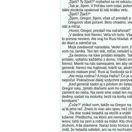
„Žiješ? Ty žiješ?“ rozbehol sa mi odrazu Gr
„Tak je, žijem. V Poľsku som ostal, potom s
stále dookola opakoval tú istú krátku vetu.
„Žiješ? Žiješ?“
„Žijem, Gregor, žijem, však už prestaň a 
Gregorov stisk poľavil. Bolo chladno, viet
stál a mlčal.
„Hovor, Gregor, prestaň ma naťahovať!“ za
„V dedine boli Nemci. Veľa ich bolo. Všade.
to presne neviem. Ale vraj ho Rusi hľadali. 
do dlaní a odmlčal sa.
Moja zvedavosť narastala. Vedel som, že al
som na Janíka. Ten len stál, mlčal, netváril s
„Za dedinou na lúke pristálo lietadlo. Také
pristálo, vytiahlo každého z domu. Všetci sm
Nemci. Mierili na nás samopalmi, len aby sm
generál. Nemci mu hajlovali, tvárili sa, ako
odviezlo niekam preč. Rusi aj Svoboda sa blí
„Ale moja rodina? A moja Haňa? Čo je s nim
nepočul. Pokračoval ďalej vzdychmi prer
„Keď generál sadol aj s pilotom do lietadla
Gregor ruky, „týmito dlaňami som ho otáčal. 
zamieril do neba. Na zemi sme ostali len my a
dediny, sadali na motorky, liezli na korby n
bombami.“
„Čože?“ zhíkol som, takže sa Gregor na mňa
aj tá jeho reč. Znelo to viac ako spev, než 
„Tie dve ruské lietadlá sa otočili a vrátili
tušenie. Predtuchu, na ktorú ani nemusíš byť
lesov, ľahli na zem a robili sa màtvi. Kto 
druhom. A tie plamene. Naraz bolo horúco ak
zistil, že lietadlá odleteli, ani sa mi nechc