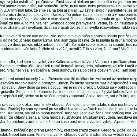
, vojská ostali stáť pri Ondave. Rusi sa vraj niekam premiestnili a na jednom br
ísi príkaz kamsi odísť, tak neútočili. Bože, to by bolo, keby povyliezali z bunkrov a
niu. A finty mal také, že sme sa na tom aj smiali. Zvláštne, skoro neuveriteľné, že sm
obili z nich drevené makety diel i tankov. Tie potom natreli na zeleno a v noci premies
 na nich vytàčalo stále viac a viac hlavní, čo im poriadne nahnalo do gatí. Mysleli
úvajú za tmy. Aj to mal vraj ten Svoboda dobre premyslené. Vedel, že ich neustále 
e so zhasnutými svetlami. Späť sa vracali tak, že mali svetlá rozsvietené. Takto sa 
alinove cítil skoro ako doma. Nie, nebolo to ako naša cigánska osada poniže Ladom
ojí do nerozlučného kamarátstva. Mal som zasa šťastie, že tu platila tá druhá možno
edieť, že dnes po vás nikto nebude strieľať? Že máte svoje miesto na spanie, hoc n
 hodnotu toho všetkého? Viete si to vážiť, oceniť? Zdá sa vám, že táram? Veď hej, 
budlo, keď som si myslel, že v Kalinove azda strávim i Vianoce a prečkám zimu. 
z mojej dediny ušli. Hnali ich ruské lietadlá, tanky, delá, mínomety, kaťuše i naši v
reč. Vraj, nech sa len zbalím a idem domov, že sa po ceste dozviem viac. Tam som sa
 pred očami na celý život. Rovnako ako tie duklianske. Ani sa mi už nechce roz
masových hrobov, alebo o prostých ľuďoch, čo nikdy nechceli mať nič spoločné s vo
e spievajú. Spev duše sa nedá počuť. Ten je nutné precítiť. Odráža sa v pohľadoch
gniavilo. Strach, možno predtucha, lebo nikto, nech som sa už pýtal kohokoľvek, ne
e nepočuli nič, alebo sa to skúšali nejako zahovoriť. Ani v Habure, ani v Príkrej, 
.
idával do kroku, hoci mi sily ubúdali. Ale to len telo nevládalo, srdce ma hnalo v
botou. Radšej by som vyhrával po svadbách a tancovačkách na husliach, ale pravda j
nt. Hrať viem, ale iní so mnou nechcú, lebo vraj je to ako žena bez horúcej krvi. 
ndrali, že chladná žena a moja hudba sú zbytočné. Muzikant nebudem, neostáva mi ni
uška, že pôjdem, zarobím a možno po čase postavím aj vlastnú vyhňu. A potom... Ani
nok, kráčajúc po brehu Ladomírky, keď som zrazu zbadal Gregora. Bože, do dedin
astal. Nebol tam sám. Pri ňom aj Janík, chlapec oveľa mladší. Isto sa vybrali na ryby