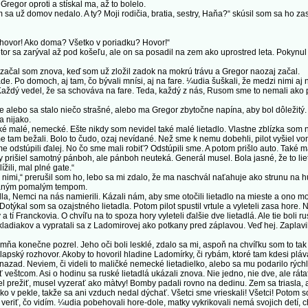
egor oproti a stískal ma, až to bolelo.
a už domov nedalo. A ty? Moji rodičia, bratia, sestry, Haňa?“ skúsil som sa ho zas
hovor! Ako doma? Všetko v poriadku? Hovor!“
or sa zarýval až pod košeľu, ale on sa posadil na zem ako uprostred leta. Pokynul
čal som znova, keď som už zložil zadok na mokrú trávu a Gregor naozaj začal.
 Po domoch, aj tam, čo bývali mnísi, aj na fare. ¼udia šuškali, že medzi nimi aj ne
Každý vedel, že sa schováva na fare. Teda, každý z nás, Rusom sme to nemali ako pov
ebo sa stalo niečo strašné, alebo ma Gregor zbytočne napína, aby bol dôležitý. S
a nijako.
 malé, nemecké. Ešte nikdy som nevidel také malé lietadlo. Vlastne zblízka som nev
e tam bežali. Bolo to čudo, ozaj nevídané. Než sme k nemu dobehli, pilot vyšiel von
e odstúpili ďalej. No čo sme mali robiť? Odstúpili sme. A potom prišlo auto. Také
by prišiel samotný pánboh, ale pánboh neuteká. Generál musel. Bola jasné, že to lieta
žili, mal plné gate.“
i,“ prerušil som ho, lebo sa mi zdalo, že ma naschvál naťahuje ako strunu na hus
ývaným pomalým tempom.
, Nemci na nás namierili. Kázali nám, aby sme otočili lietadlo na mieste a ono mo
Dotýkal som sa ozajstného lietadla. Potom pilot spustil vrtule a vyleteli zasa hore
 tí Franckovia. O chvíľu na to spoza hory vyleteli ďalšie dve lietadlá. Ale tie boli r
ákladiakov a vypratali sa z Ladomirovej ako potkany pred záplavou. Veď hej. Zaplavili
 konečne pozrel. Jeho oči boli lesklé, zdalo sa mi, aspoň na chvíľku som to tak 
chlapský rozhovor. Akoby to hovoril hladine Ladomírky, či rybám, ktoré tam kdesi pláv
 nazad. Neviem, či videli to maličké nemecké lietadielko, alebo sa mu podarilo rýchl
 veštcom. Asi o hodinu sa ruské lietadlá ukázali znova. Nie jedno, nie dve, ale ráta
chcel prežiť, musel vyzerať ako màtvy! Bomby padali rovno na dedinu. Zem sa triasla
o v pekle, takže sa ani vzduch nedal dýchať. Všetci sme vrieskali! Všetci! Potom s
elo veriť, čo vidím. ¼udia pobehovali hore-dole, matky vykrikovali nemá svojich detí, 