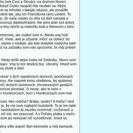
ehu boli Česi a Slováci, na druhom Nemci.
 dobyli Duklu naspäť! Ale nestalo sa. Akýsi
e sa rehotali v takejto situácii, ale povážte
tnili tak, aby ich Franckovia ráno uvideli. To
 si, že naše vojsko zo dňa na deň narastá a
pozorujú ďalekohľadmi. Ale jeho plán bol dobrý.
za tmy otočili aj niekoľko krát a Nemcom z toho
irovej, ale zvykol som si. Bieda vraj ľudí
sť. Viete, aké je úžasné, môcť sa obliecť do
a slame v maštali, ale kde dobytok nadýcha také
už na začiatku som vás upozornil, že môj príbeh
Vtedy došli akýsi ľudia od Svidníka. Skoro som
ojaci. Vraj to bol strašný boj. Ukrutný. Hneď som
 zbalil a išiel.
právať o tých vypálených domoch, poničených
jnou. Ale napriek tomu všetkému, tej spálenej
 očí, tichých úsmevoch, zhovievavých gestách.
chcel povedať, či nevie, ako to bolo v
ani v Hunkovciach, hoci v Hunkovciach som mal
pred. Ako rodičia? Bratia, sestry? A Haňa? Veď
e, že nie som najlepší hudobník. To je len také
Že nedokážem tú muziku rozohriať, rozžeraviť a
č iné, len pracovať. A v Poľsku platia o niečo
 som jej nemusel nič vysvetľovať, hneď sa
y ešte aspoň štyri kilometre a môj kamarát,
.