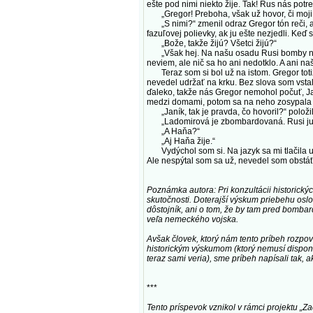
ešte pod nimi niekto žije. Tak! Rus nás pot
„Gregor! Preboha, však už hovor, či moji...
„S nimi?“ zmenil odraz Gregor tón reči, ak
fazuľovej polievky, ak ju ešte nezjedli. Keď
„Bože, takže žijú? Všetci žijú?“
„Však hej. Na našu osadu Rusi bomby nehádz
neviem, ale nič sa ho ani nedotklo. A ani n
Teraz som si bol už na istom. Gregor totiž
nevedel udržať na krku. Bez slova som vstal
ďaleko, takže nás Gregor nemohol počuť, Jan
medzi domami, potom sa na neho zosypala nej
„Janík, tak je pravda, čo hovoril?“ položil
„Ladomirová je zbombardovaná. Rusi ju zničil
„A Haňa?“
„Aj Haňa žije.“
Vydýchol som si. Na jazyk sa mi tlačila už l
Ale nespýtal som sa už, nevedel som obstáť.
Poznámka autora: Pri konzultácii historic
skutočnosti. Doterajší výskum priebehu osl
dôstojník, ani o tom, že by tam pred bomba
veľa nemeckého vojska.
Avšak človek, ktorý nám tento príbeh rozpove
historickým výskumom (ktorý nemusí dispono
teraz sami veria), sme príbeh napísali tak, a
***
Tento príspevok vznikol v rámci projektu „Za