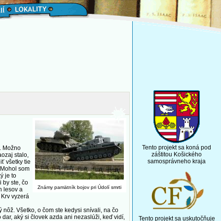
Tento projekt sa koná pod
l. Možno
záštitou Košického
ozaj stalo,
samosprávneho kraja
ť všetky tie
. Mohol som
ý je to
 by ste, čo
Známy pamätník bojov pri Údolí smrti
h lesov a
. Krv vyzerá
nôž. Všetko, o čom ste kedysi snívali, na čo
 dar, aký si človek azda ani nezaslúži, keď vidí,
Tento projekt sa uskutočňuje