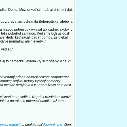
dku. Doma. Možno keď stihneš, aj si s nimi dáš
c z dreva, asi ochránila Bohorodička, alebo ja
a hlavou pritom pokyvkával tak čudne, akoby ju
k totiž pobehol za mnou. Keď sme boli už dosť
áve vtedy, keď začali padať bomby. Že utekal
y je normálny, ale niekedy...“
 vedieť.“
j to nemecké lietadlo - ty si to všetko videl?“
rozpovedaný príbeh nemusí celkom zodpovedať
domirovej skrýval nejaký vysoký nemecký
a sa mesiac nehýbala a v Ladomírovej bolo dosť
i, ktorí ho roztláčali. Napriek rozdielom medzi
osti po rokoch dokresliť natoľko, až tomu
ópska nadácia
a spoločnosť
Slovnaft, a.s.
, člen