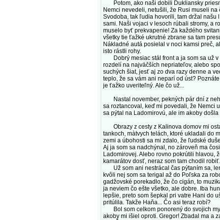
Potom, ako naši dobili Dukliansky priesmyk
Nemci nevedeli, netušili, že Rusi museli na č
Svodoba, tak ľudia hovorili, tam držal našu lí
sami. Naši vojaci v lesoch rúbali stromy, a r
muselo byť prekvapenie! Za každého svitania
všetky tie ťažké ukrutné zbrane sa tam pres
Nákladné autá posielal v noci kamsi preč, al
isto rástli rohy.
Dobrý mesiac stál front a ja som sa už v K
rozdelí na najväčších nepriateľov, alebo sp
suchých šiat, jesť aj zo dva razy denne a v
teplo, že sa vám ani neparí od úst? Poznáte
je ťažko uveriteľný. Ale čo už...
Nastal november, pekných pár dní z neho u
sa roztancoval, keď mi povedali, že Nemci už 
sa pýtal na Ladomirovú, ale im akoby došla 
Obrazy z cesty z Kalinova domov mi ostanú
tankoch, màtvych telách, ktoré ukladali do 
zemi a úbohosti sa mi zdalo, že ľudské duš
Aj ja som sa nadchýnal, no zároveň ma čosi 
Ladomirovej. Alebo rovno pokrútili hlavou, ž
kamarátov dosť, neraz som tam chodil robiť
Už som ani nestrácal čas pýtaním sa, len pr
kvôli nej som sa terigal až do Poľska za ro
gadžovské porekadlo, že čo cigán, to muzika
ja neviem čo ešte všetko, ale dobre. Iba hu
lepšie, preto som šepkal pri vatre Hani do 
pritúlila. Takže Haňa... Čo asi teraz robí?
Bol som celkom ponorený do svojich myšlie
akoby mi išiel oproti. Gregor! Zbadal ma a z