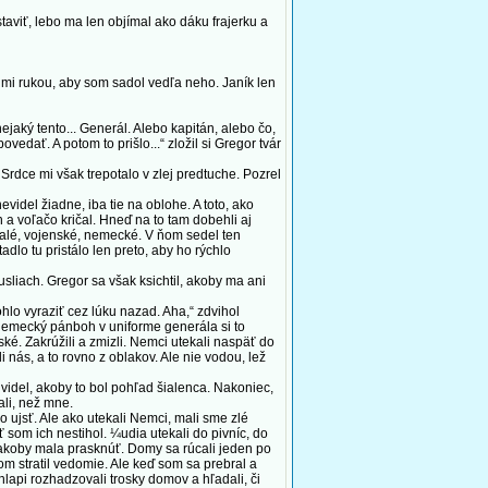
taviť, lebo ma len objímal ako dáku frajerku a
 mi rukou, aby som sadol vedľa neho. Janík len
jaký tento... Generál. Alebo kapitán, alebo čo,
edať. A potom to prišlo...“ zložil si Gregor tvár
rdce mi však trepotalo v zlej predtuche. Pozrel
idel žiadne, iba tie na oblohe. A toto, ako
 a voľačo kričal. Hneď na to tam dobehli aj
 malé, vojenské, nemecké. V ňom sedel ten
dlo tu pristálo len preto, aby ho rýchlo
liach. Gregor sa však ksichtil, akoby ma ani
hlo vyraziť cez lúku nazad. Aha,“ zdvihol
. Nemecký pánboh v uniforme generála si to
uské. Zakrúžili a zmizli. Nemci utekali naspäť do
 nás, a to rovno z oblakov. Ale nie vodou, lež
videl, akoby to bol pohľad šialenca. Nakoniec,
ali, než mne.
o ujsť. Ale ako utekali Nemci, mali sme zlé
ť som ich nestihol. ¼udia utekali do pivníc, do
, akoby mala prasknúť. Domy sa rúcali jeden po
om stratil vedomie. Ale keď som sa prebral a
chlapi rozhadzovali trosky domov a hľadali, či