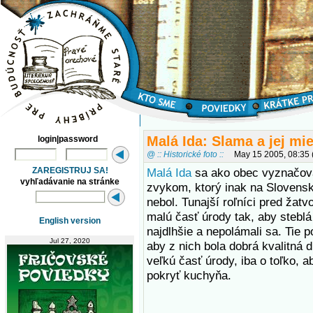
Malá Ida: Slama a jej mi
login|password
@ :: Historické foto ::
May 15 2005, 08:35
ZAREGISTRUJ SA!
Malá Ida
sa ako obec vyznačov
vyhľadávanie na stránke
zvykom, ktorý inak na Slovensk
nebol. Tunajší roľníci pred žatv
malú časť úrody tak, aby steblá 
English version
najdlhšie a nepolámali sa. Tie p
Jul 27, 2020
aby z nich bola dobrá kvalitná 
veľkú časť úrody, iba o toľko, 
pokryť kuchyňa.