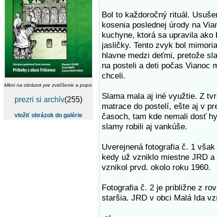
Bol to každoročný rituál. Usuš
kosenia poslednej úrody na Vian
kuchyne, ktorá sa upravila ako
jasličky. Tento zvyk bol mimor
hlavne medzi deťmi, pretože sl
na posteli a deti počas Vianoc m
chceli.
klikni na obrázok pre zväčšenie a popis
Slama mala aj iné využtie. Z tvr
prezri si archív
(255)
matrace do postelí, ešte aj v p
časoch, tam kde nemali dosť hy
vložiť obrázok do galérie
slamy robili aj vankúše.
Uverejnená fotografia č. 1 vša
kedy už vzniklo miestne JRD a 
vznikol prvd. okolo roku 1960.
Fotografia č. 2 je približne z 
staršia. JRD v obci Malá Ida vz