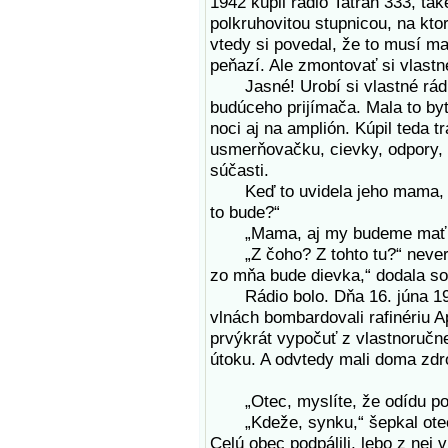
1942 kúpil rádio Tatran 333, tak
polkruhovitou stupnicou, na ktor
vtedy si povedal, že to musí m
peňazí. Ale zmontovať si vlastn
Jasné! Urobí si vlastné rádio
budúceho prijímača. Mala to by
noci aj na amplión. Kúpil teda 
usmerňovačku, cievky, odpory, 
súčasti.
Keď to uvidela jeho mama, opý
to bude?“
„Mama, aj my budeme mať rá
„Z čoho? Z tohto tu?“ neveriac
zo mňa bude dievka,“ dodala s
Rádio bolo. Dňa 16. júna 1944
vlnách bombardovali rafinériu A
prvýkrát vypočuť z vlastnoručn
útoku. A odvtedy mali doma zdro
„Otec, myslíte, že odídu po
„Kdeže, synku,“ šepkal otec, 
Celú obec podpálili, lebo z nej 