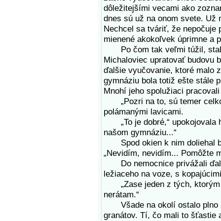
dôležitejšími vecami ako zoznam
dnes sú už na onom svete. Už n
Nechcel sa tváriť, že nepočuje 
mienené akokoľvek úprimne a pr
Po čom tak veľmi túžil, stalo 
Michaloviec upratovať budovu b
ďalšie vyučovanie, ktoré malo 
gymnáziu bola totiž ešte stále
Mnohí jeho spolužiaci pracovali
„Pozri na to, sú temer celko
polámanými lavicami.
„To je dobré,“ upokojovala ho 
našom gymnáziu...“
Spod okien k nim doliehal buc
„Nevidím, nevidím... Pomôžte mi
Do nemocnice privážali ďalš
ležiaceho na voze, s kopajúcimi
„Zase jeden z tých, ktorým sa
nerátam.“
Všade na okolí ostalo plno z
granátov. Tí, čo mali to šťastie 