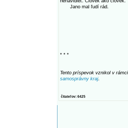
nenávidieť. Človek ako človek.
Jano mal ľudí rád.
* * *
Tento príspevok vznikol v rámci
samosprávny kraj
.
čitateľov: 6425