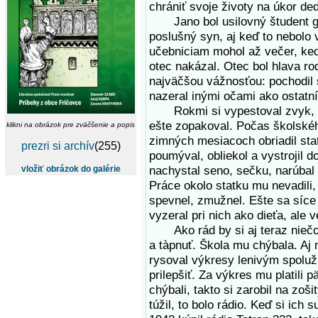
chrániť svoje životy na úkor de
Jano bol usilovný študent g
poslušný syn, aj keď to nebolo 
učebniciam mohol až večer, ke
otec nakázal. Otec bol hlava rod
najväčšou vážnosťou: pochodil s
nazeral inými očami ako ostatní
Rokmi si vypestoval zvyk, že 
ešte zopakoval. Počas školského
klikni na obrázok pre zväčšenie a popis
zimných mesiacoch obriadil stat
prezri si archív
(255)
poumýval, obliekol a vystrojil 
nachystal seno, sečku, narúbal
vložiť obrázok do galérie
Práce okolo statku mu nevadili, 
spevnel, zmužnel. Ešte sa síce
vyzeral pri nich ako dieťa, ale 
Ako rád by si aj teraz niečo 
a tàpnuť. Škola mu chýbala. Aj
rysoval výkresy lenivým spoluži
prilepšiť. Za výkres mu platili
chýbali, takto si zarobil na zoš
túžil, to bolo rádio. Keď si ic