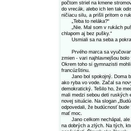
počtom striel na kmene stromov 
do vrecák, alebo ich len tak odi
ničiacu silu, a prišli pritom o ru
„Teba to neláka?“
„Nie. Mal som v rukách pušku,
chlapom aj bez pušky.“
Usmiali sa na seba a pokračo
Prvého marca sa vyučovanie 
zmien - vari najhlavnejšou bolo 
Okrem toho si gymnazisti mohli z
francúzštinu.
Jano bol spokojný. Doma bol po
ako ryba vo vode. Začal sa nový
demokratický. Tešilo ho, že med
mali medzi sebou deti ruských 
novej situácie. Na slogan „Budú
odpovedali, že budúcnosť bude t
mať moc.
Jano celkom nechápal, ale nec
na dobrých a zlých. Na tých, kt