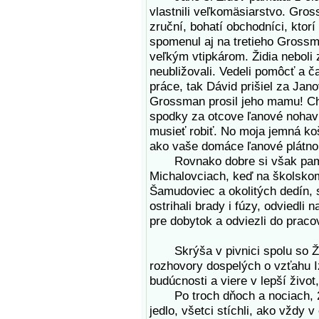
vlastnili veľkomäsiarstvo. Gro
zruční, bohatí obchodníci, ktor
spomenul aj na tretieho Grossma
veľkým vtipkárom. Židia neboli z
neubližovali. Vedeli pomôcť a ča
práce, tak Dávid prišiel za Ja
Grossman prosil jeho mamu! Ch
spodky za otcove ľanové nohav
musieť robiť. No moja jemná koš
ako vaše domáce ľanové plátno.
Rovnako dobre si však pamät
Michalovciach, keď na školskom
Šamudoviec a okolitých dedín, 
ostrihali brady i fúzy, odviedli
pre dobytok a odviezli do praco
Skrýša v pivnici spolu so Žid
rozhovory dospelých o vzťahu Iz
budúcnosti a viere v lepší život
Po troch dňoch a nociach, 26
jedlo, všetci stíchli, ako vždy