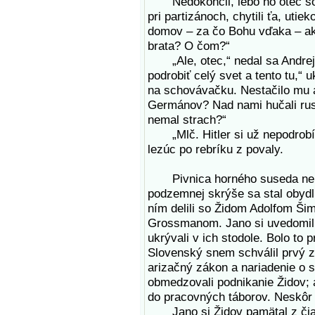
Nedokončil, lebo ho otec soti
pri partizánoch, chytili ťa, utie
domov – za čo Bohu vďaka – ak
brata? O čom?“
„Ale, otec,“ nedal sa Andrej, „H
podrobiť celý svet a tento tu,“ 
na schovávačku. Nestačilo mu a
Germánov? Nad nami hučali ruské
nemal strach?“
„Mlč. Hitler si už nepodrobí n
lezúc po rebríku z povaly.
Pivnica horného suseda nebol
podzemnej skrýše sa stal obydlí
ním delili so Židom Adolfom Š
Grossmanom. Jano si uvedomil, 
ukrývali v ich stodole. Bolo to 
Slovenský snem schválil prvý z
arizačný zákon a nariadenie o 
obmedzovali podnikanie Židov; a
do pracovných táborov. Neskôr 
Jano si Židov pamätal z čias