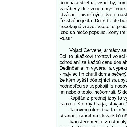
doliehala streľba, výbuchy, bo
zahåbený do svojich myšlienok. 
otváranie pivničných dverí, na
čerstvého jedla. Dnes to ale bol
nepokojnú vravu. Všetci si pred
lebo sa niečo popsulo. Ženy im 
Rusi!“
Vojaci Červenej armády sa st
Boli to ukážkoví frontoví vojaci
odhodlaní za každú cenu dosiahn
Dedinčania im vyvárali a vypeka
- najviac im chutil doma pečený 
že kým vyšší dôstojníci sa ubyto
hodnosťou sa uspokojili s nocov
im nebolo teplo, nešomrali. S d
Kapitán z prednej izby to vys
patomu, što my bratja, slavjani.
Janovmu otcovi sa to veľmi pá
stranou, zahral na slovanskú nô
Ivan Jeremenko zo stodoly, p