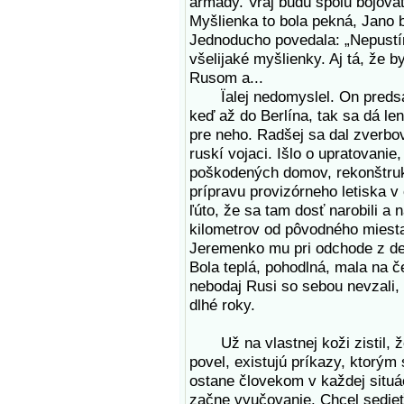
armády. Vraj budú spolu bojovať 
Myšlienka to bola pekná, Jano b
Jednoducho povedala: „Nepustím 
všelijaké myšlienky. Aj tá, že b
Rusom a...
Ïalej nedomyslel. On predsa n
keď až do Berlína, tak sa dá le
pre neho. Radšej sa dal zverbov
ruskí vojaci. Išlo o upratovan
poškodených domov, rekonštruk
prípravu provizórneho letiska v
ľúto, že sa tam dosť narobili a 
kilometrov od pôvodného miesta
Jeremenko mu pri odchode z de
Bola teplá, pohodlná, mala na č
nebodaj Rusi so sebou nevzali,
dlhé roky.
Už na vlastnej koži zistil, že 
povel, existujú príkazy, ktorým 
ostane človekom v každej situác
začne vyučovanie. Chcel sedieť 