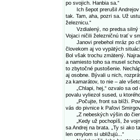
po svojich. Hanbia sa.“
Ich šepot prerušil Andrejov t
tak. Tam, aha, pozri sa. Už ust
železnicu.“
Vzdialený, no predsa silný vý
Vojaci ničili železničnú trať 
Janovi prebehol mráz po chrbt
človekom aj vo vypätých situác
Bol však trochu zmätený. Najrad
a namiesto toho sa musel scho
to zbytočné pustošenie. Nechá
aj osobne. Bývali u nich, rozprá
za kamarátov, to nie – ale všetc
„Chlapi, hej,“ ozvalo sa od dv
povalu vyliezol sused, u ktoréh
„Počujte, front sa blíži. Pov
vás do pivnice k Paľovi Smirgovi
„Z nebeských výšin do čierňa
„Kedy už pochopíš, že vojna 
sa Andrej na brata. „Ty si ako t
len omylom si ubližujú...“