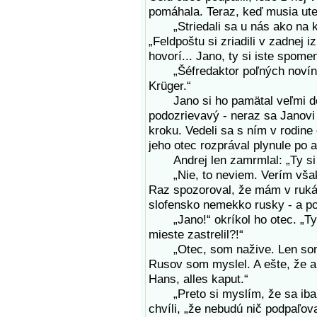
pomáhala. Teraz, keď musia ute
„Striedali sa u nás ako na kol
„Feldpoštu si zriadili v zadnej 
hovorí... Jano, ty si iste spomen
„Šéfredaktor poľných novín G
Krüger.“
Jano si ho pamätal veľmi dobr
podozrievavý - neraz sa Janovi
kroku. Vedeli sa s ním v rodin
jeho otec rozprával plynule po a
Andrej len zamrmlal: „Ty si p
„Nie, to neviem. Verím však, 
Raz spozoroval, že mám v rukách
slofensko nemekko rusky - a p
„Jano!“ okríkol ho otec. „Ty s
mieste zastrelil?!“
„Otec, som nažive. Len som m
Rusov som myslel. A ešte, že ak
Hans, alles kaput.“
„Preto si myslím, že sa iba p
chvíli, „že nebudú nič podpaľov