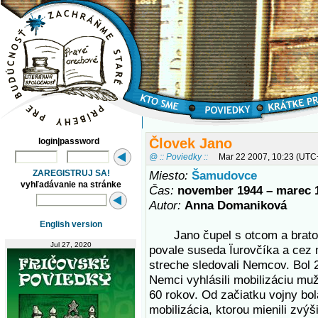
Človek Jano
login|password
@ :: Poviedky ::
Mar 22 2007, 10:23 (UTC
ZAREGISTRUJ SA!
Miesto:
Šamudovce
vyhľadávanie na stránke
Čas:
november 1944 – marec 
Autor:
Anna Domaniková
English version
Jano čupel s otcom a brato
Jul 27, 2020
povale suseda Ïurovčíka a cez 
streche sledovali Nemcov. Bol 
Nemci vyhlásili mobilizáciu mu
60 rokov. Od začiatku vojny bol
mobilizácia, ktorou mienili zvýš