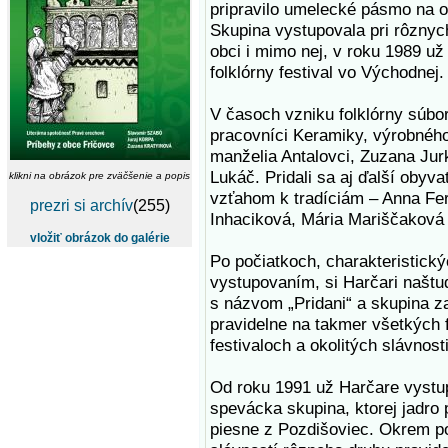
pripravilo umelecké pásmo na o
Skupina vystupovala pri rôznych
obci i mimo nej, v roku 1989 už 
folklórny festival vo Východnej.
V časoch vzniku folklórny súbor
pracovníci Keramiky, výrobnéh
manželia Antalovci, Zuzana Jur
Lukáč. Pridali sa aj ďalší obyva
klikni na obrázok pre zväčšenie a popis
vzťahom k tradíciám – Anna Fe
prezri si archív
(255)
Inhaciková, Mária Mariščaková 
vložiť obrázok do galérie
Po počiatkoch, charakteristick
vystupovaním, si Harčari naštu
s názvom „Pridani“ a skupina z
pravidelne na takmer všetkých 
festivaloch a okolitých slávnost
Od roku 1991 už Harčare vyst
spevácka skupina, ktorej jadro 
piesne z Pozdišoviec. Okrem p