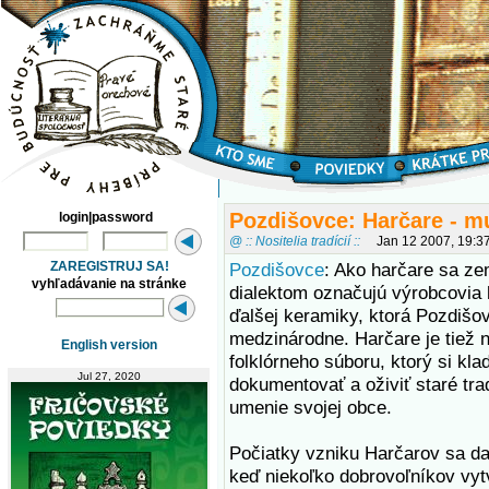
Pozdišovce: Harčare - m
login|password
@ :: Nositelia tradícií ::
Jan 12 2007, 19:3
ZAREGISTRUJ SA!
Pozdišovce
: Ako harčare sa z
vyhľadávanie na stránke
dialektom označujú výrobcovia h
ďalšej keramiky, ktorá Pozdišov
medzinárodne. Harčare je tiež
English version
folklórneho súboru, ktorý si klad
Jul 27, 2020
dokumentovať a oživiť staré tra
umenie svojej obce.
Počiatky vzniku Harčarov sa da
keď niekoľko dobrovoľníkov vytv