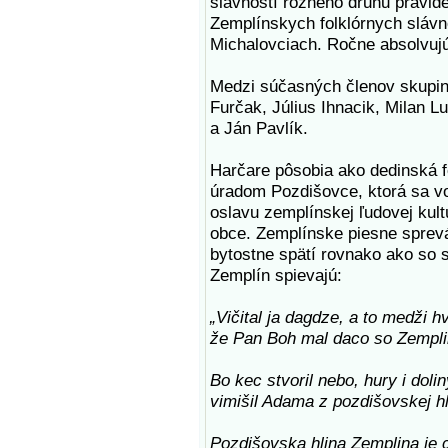
slávností rôzneho druhu pravid
Zemplínskych folklórnych slávn
Michalovciach. Ročne absolvujú
Medzi súčasných členov skupiny
Furčak, Július Ihnacik, Milan 
a Ján Pavlík.
Harčare pôsobia ako dedinská 
úradom Pozdišovce, ktorá sa v
oslavu zemplínskej ľudovej kult
obce. Zemplínske piesne sprevád
bytostne spätí rovnako ako so s
Zemplín spievajú:
„Vičital ja dagdze, a to medži 
že Pan Boh mal daco so Zempl
Bo kec stvoril nebo, hury i dolin
vimišil Adama z pozdišovskej hl
Pozdišovska hlina Zemplina je 