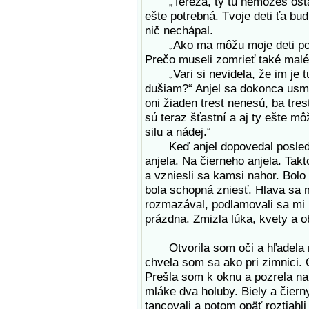
„Tereza, ty tu nemôžeš ostať. 
ešte potrebná. Tvoje deti ťa bud
nič nechápal.
„Ako ma môžu moje deti potre
Prečo museli zomrieť také malé,
„Vari si nevidela, že im je t
dušiam?“ Anjel sa dokonca usmi
oni žiaden trest nenesú, ba tres
sú teraz šťastní a aj ty ešte m
silu a nádej.“
Keď anjel dopovedal posledné 
anjela. Na čierneho anjela. Takto
a vzniesli sa kamsi nahor. Bol
bola schopná zniesť. Hlava sa m
rozmazával, podlamovali sa mi 
prázdna. Zmizla lúka, kvety a o
Otvorila som oči a hľadela na 
chvela som sa ako pri zimnici.
Prešla som k oknu a pozrela na 
mláke dva holuby. Biely a čierny
tancovali a potom opäť roztiahli