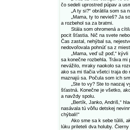
čo sedeli uprostred púpav a usm
„A ty si?“ obrátila som sa na
„Mama, ty to nevieš? Ja som B
a rozbehol sa za bratmi.
Stála som ohromená a cítila s
pocit šťastia. Nič na svete nebol
Čas zastal, nehýbal sa, nejestv
nedovoľovala pohnúť sa z miest
„Mama, veď už poď,“ kývli mi 
sa konečne rozbehla. Tráva mi 
nevážilo, mraky naokolo sa rozo
ako sa mi tlačia všetci traja d
maznajú sa. Počula som ich smi
„Ste to vy? Ste to naozaj vy
šťastná. Konečne je všetko, ak
a navždy spolu.
„Bertík, Janko, Andriš,“ hladi
nasávala tú vôňu detskej nevinn
chýbali!“
Ako sme sa k sebe túlili, ako
lúku prileteli dva holuby. Čierny