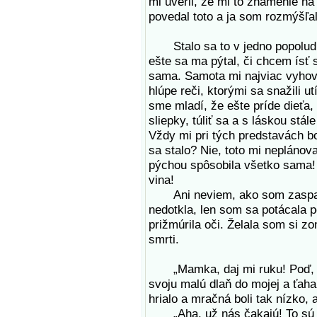
mi uveril, že mi to znamenie na 
povedal toto a ja som rozmýšľal
Stalo sa to v jedno popoludnie
ešte sa ma pýtal, či chcem ísť 
sama. Samota mi najviac vyhov
hlúpe reči, ktorými sa snažili ut
sme mladí, že ešte príde dieťa
sliepky, túliť sa a s láskou st
Vždy mi pri tých predstavách bol
sa stalo? Nie, toto mi neplánova
pýchou spôsobila všetko sama! M
vina!
Ani neviem, ako som zaspala. 
nedotkla, len som sa potácala po
prižmúrila oči. Želala som si z
smrti.
„Mamka, daj mi ruku! Poď, uk
svoju malú dlaň do mojej a ťahal
hrialo a mračná boli tak nízko,
„Aha, už nás čakajú! To sú Ja