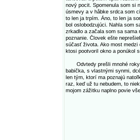
nový pocit. Spomenula som si na
úsmevy a v håbke srdca som cíti
to len ja trpím. Áno, to len ja s
bol oslobodzujúci. Nahla som sa
zrkadlo a začala som sa sama 
poznanie. Človek ešte neprešiel
súčasť života. Ako most medzi
ktosi pootvoril okno a ponúkol 
Odvtedy prešli mnohé roky. N
babička, s vlastnými synmi, dc
len tým, ktorí ma poznajú natoľ
raz, keď už tu nebudem, to niek
mojom zážitku naplno povie všet