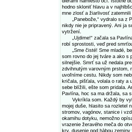
dierami namiesto očí. Istotne b
hodno skloniť hlavu a v najhlbš
mne zlosť a žiarlivosť zatemnil
„Panebože,“ vydralo sa z Pavl
nikdy nie je pripravený. Ani ja
vytržení.
„Ujdime!“ začala sa Pavlína c
robí sprostosti, veď pred smrťo
„Sme čisté! Sme mladé, bez hr
som rovno do jej tváre a ako s
silnejšie. Smrť sa už nedala preh
zdvihnutým varovným prstom, 
uvoľníme cestu. Nikdy som neb
kričala, pišťala, volala o raty a
sebe blížili, ešte som pridala. 
Pavlína, hoc sa ma držala, sa s
Vykríkla som. Každý by vykrík
mojej duše, hlasito sa rozletel
stromov, vagónov, stanice i vzd
okamihu dotyku, nemožno opísa
vrazenie žeravého meča do otvo
kry, dusenie pod hàbou zeminy 