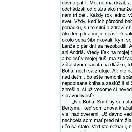
dávno patrí. Mocne ma držal, a 
odchádzali od oltára ako manžel
nám tri deti. Každý rok jedno, v
svet. Vždy, keď ich pôrodná bab
poriadku, sú to silní a zdraví c
Ako len pili z mojich pàs! Prisa
okolo seba šibrinkovali, kým som
Lenže o pár dní sa nezobudili. A
ani Andriš. Vtedy fľak na mojej 
a bolesť v mojej duši ma zrážal
zúfalstvom padala na dlážku, trh
Boha, nech sa zľutuje. Ak nie 
nad deťmi, čo ešte nemohli spách
nepopísaná kniha a zaslúžili si
zhrešila, či už vedome či neve
spravodlivosť?
„Nie Boha. Smrť by si mala ži
Bertymu, keď som znova kľačala
visí nad dverami. Už dávno ve
nechcela som mať pred ním žiadn
i čo sa stalo. Veď kto nežiarli, 