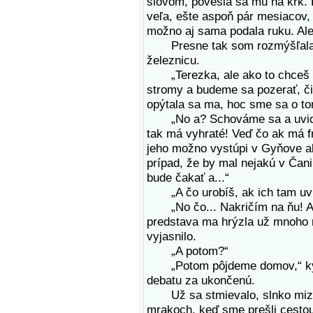
slovom, povesia sa mu na krk.
veľa, ešte aspoň pár mesiacov,
možno aj sama podala ruku. Ale 
Presne tak som rozmýšľala, 
železnicu.
„Terezka, ale ako to chceš u
stromy a budeme sa pozerať, či
opýtala sa ma, hoc sme sa o tom
„No a? Schováme sa a uvidíme
tak má vyhraté! Veď čo ak má fr
jeho možno vystúpi v Gyňove al
prípad, že by mal nejakú v Čan
bude čakať a...“
„A čo urobíš, ak ich tam uvi
„No čo... Nakričím na ňu! Aj n
predstava ma hrýzla už mnoho 
vyjasnilo.
„A potom?“
„Potom pôjdeme domov,“ kýv
debatu za ukončenú.
Už sa stmievalo, slnko mizlo 
mrakoch, keď sme prešli cesto