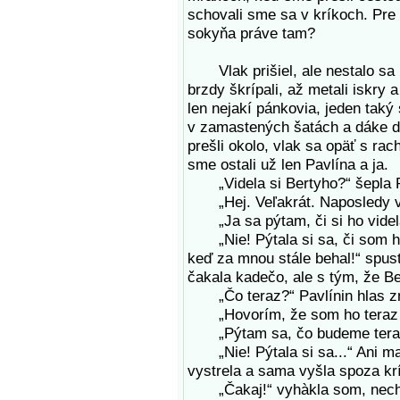
schovali sme sa v kríkoch. Pre 
sokyňa práve tam?
Vlak prišiel, ale nestalo sa n
brzdy škrípali, až metali iskry 
len nejakí pánkovia, jeden taký 
v zamastených šatách a dáke di
prešli okolo, vlak sa opäť s rac
sme ostali už len Pavlína a ja.
„Videla si Bertyho?“ šepla Pa
„Hej. Veľakrát. Naposledy vč
„Ja sa pýtam, či si ho videl
„Nie! Pýtala si sa, či som ho 
keď za mnou stále behal!“ spus
čakala kadečo, ale s tým, že Be
„Čo teraz?“ Pavlínin hlas zne
„Hovorím, že som ho teraz n
„Pýtam sa, čo budeme teraz
„Nie! Pýtala si sa...“ Ani ma 
vystrela a sama vyšla spoza kr
„Čakaj!“ vyhàkla som, nech m