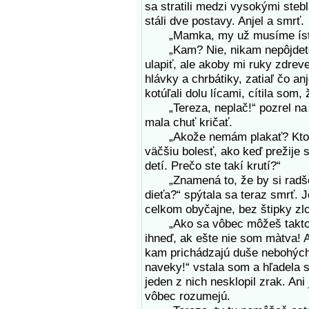
sa stratili medzi vysokými ste
stáli dve postavy. Anjel a smrť.
„Mamka, my už musíme ísť!“ 
„Kam? Nie, nikam nepôjdete! 
ulapiť, ale akoby mi ruky zdreve
hlávky a chrbátiky, zatiaľ čo an
kotúľali dolu lícami, cítila som,
„Tereza, neplač!“ pozrel na m
mala chuť kričať.
„Akože nemám plakať? Ktorá m
väčšiu bolesť, ako keď prežije 
detí. Prečo ste takí krutí?“
„Znamená to, že by si radšej z
dieťa?“ spýtala sa teraz smrť. 
celkom obyčajne, bez štipky zl
„Ako sa vôbec môžeš takto pý
ihneď, ak ešte nie som màtva! A
kam prichádzajú duše nebohých,
naveky!“ vstala som a hľadela s
jeden z nich nesklopil zrak. Ani
vôbec rozumejú.