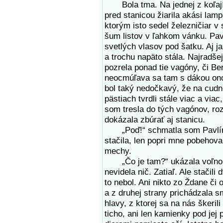
Bola tma. Na jednej z koľají 
pred stanicou žiarila akási lampa
ktorým isto sedel železničiar v 
šum listov v ľahkom vánku. Pavl
svetlých vlasov pod šatku. Aj 
a trochu napäto stála. Najradše
pozrela ponad tie vagóny, či Be
neocmúľava sa tam s dákou onou
bol taký nedočkavý, že na cud
pästiach tvrdli stále viac a via
som tresla do tých vagónov, ro
dokázala zbúrať aj stanicu.
„Poď!“ schmatla som Pavlínu 
stačila, len popri mne pobehova
mechy.
„Čo je tam?“ ukázala voľnou
nevidela nič. Zatiaľ. Ale stačili
to nebol. Ani nikto zo Ždane či 
a z druhej strany prichádzala s
hlavy, z ktorej sa na nás škeril
ticho, ani len kamienky pod jej