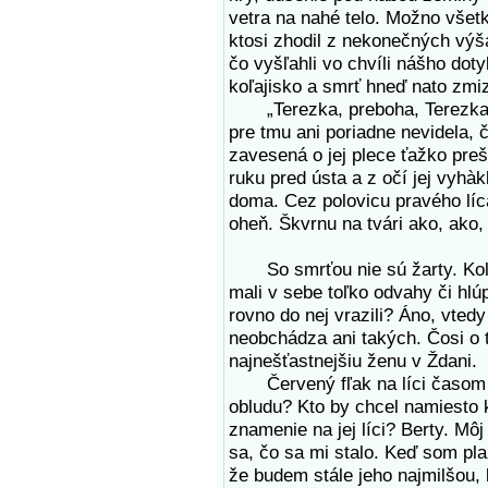
vetra na nahé telo. Možno všet
ktosi zhodil z nekonečných výš
čo vyšľahli vo chvíli nášho doty
koľajisko a smrť hneď nato zmi
„Terezka, preboha, Terezka!“
pre tmu ani poriadne nevidela, 
zavesená o jej plece ťažko preš
ruku pred ústa a z očí jej vyhàk
doma. Cez polovicu pravého lí
oheň. Škvrnu na tvári ako, ako,
So smrťou nie sú žarty. Koľkí j
mali v sebe toľko odvahy či hlúpo
rovno do nej vrazili? Áno, vted
neobchádza ani takých. Čosi o 
najnešťastnejšiu ženu v Ždani.
Červený fľak na líci časom tro
obludu? Kto by chcel namiesto k
znamenie na jej líci? Berty. Mô
sa, čo sa mi stalo. Keď som plak
že budem stále jeho najmilšou, 