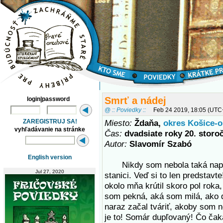
Smrť a nádej
login|password
@ :: Poviedky ::
Feb 24 2019, 18:05 (UTC
ZAREGISTRUJ SA!
Miesto:
Ždaňa,
okres Košice-o
vyhľadávanie na stránke
Čas:
dvadsiate roky 20. storo
Autor:
Slavomír Szabó
English version
Nikdy som nebola taká napät
Jul 27, 2020
stanici. Veď si to len predstavte
okolo mňa krútil skoro pol roka
som pekná, aká som milá, ako 
naraz začal tváriť, akoby som 
je to! Somár dupľovaný! Čo ča