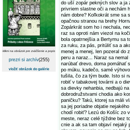
do uší zopár pekných slov a j
privriem slastne oči a nechám 
nám dobre? Koľkokrát sme sa sp
opačnou stranou na brehy Horná
Zopárkrát som ho i nechala, ne
raz sa oproti nám viezol na koč
bola opatrnejšia a Bertymu sa t
za ruku, za pás, pritúliť sa a a
menej a menej, len pozeral do 
klikni na obrázok pre zväčšenie a popis
peru a naraz... Naraz sa nemal 
prezri si archív
(255)
narúbať drevo, doma pomáhať s
po múku, kadečo, samé výhovork
vložiť obrázok do galérie
tušila, čo za tým bude. Isto si 
robiť v tabakovej továrni a o d
sa dievky nehanbia, nedbajú na
dobrodružstvami chodia ako kos
paničku? Takú, ktorej sa máli v
sa jej poriadne objatie nejakéh
chodí robiť? Lezú do Košíc zo 
meste, neraz celé týždne bez to
cnie a ak sa tam objaví nejak