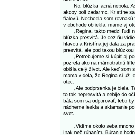
No, blúzka lacná nebola. Aspo
akoby boli zadarmo. Kristíne sa
fialovú. Nechcela som rovnakú 
v obchode obliekla, mame aj otc
„Regina, takto medzi ľudí ne
blúzka presvitá. Je cez ňu vidie
hlavou a Kristína jej dala za pr
presvitá, ale pod takou blúzkou 
„Potrebujeme si kúpiť aj pod
pozrela ako na márnotratnú fif
obišla celý život. Ale keď som s
mama videla, že Regina si už je
otec.
„Ale podprsenka je biela. Tak 
to tak nepresvitá a nebije do o
bála som sa odporovať, lebo by m
nádherne leskla a sklamanie pom
svet.
„Vidíme okolo seba mnoho zm
inak než rúhaním. Búranie hodnô