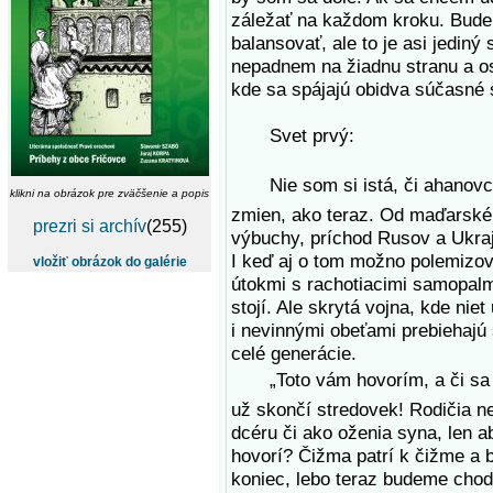
záležať na každom kroku. Bude
balansovať, ale to je asi jediný
nepadnem na žiadnu stranu a o
kde sa spájajú obidva súčasné 
Svet prvý:
Nie som si istá, či ahanovce 
klikni na obrázok pre zväčšenie a popis
zmien, ako teraz. Od maďarské
prezri si archív
(255)
výbuchy, príchod Rusov a Ukraj
I keď aj o tom možno polemizova
vložiť obrázok do galérie
útokmi s rachotiacimi samopalmi
stojí. Ale skrytá vojna, kde nie
i nevinnými obeťami prebiehajú 
celé generácie.
„Toto vám hovorím, a či sa to
už skončí stredovek! Rodičia n
dcéru či ako oženia syna, len a
hovorí? Čižma patrí k čižme a 
koniec, lebo teraz budeme chodi