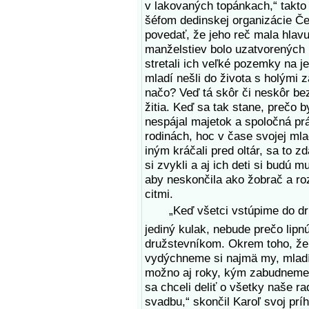
v lakovaných topánkach,“ takto 
šéfom dedinskej organizácie Č
povedať, že jeho reč mala hlavu
manželstiev bolo uzatvorených 
stretali ich veľké pozemky na j
mladí nešli do života s holými
načo? Veď tá skôr či neskôr be
žitia. Keď sa tak stane, prečo b
nespájal majetok a spoločná pr
rodinách, hoc v čase svojej mla
iným kráčali pred oltár, sa to zd
si zvykli a aj ich deti si budú 
aby neskončila ako žobrač a r
citmi.
„Keď všetci vstúpime do druž
jediný kulak, nebude prečo lipn
družstevníkom. Okrem toho, že
vydýchneme si najmä my, mladí
možno aj roky, kým zabudneme 
sa chceli deliť o všetky naše ra
svadbu,“ skončil Karoľ svoj príh