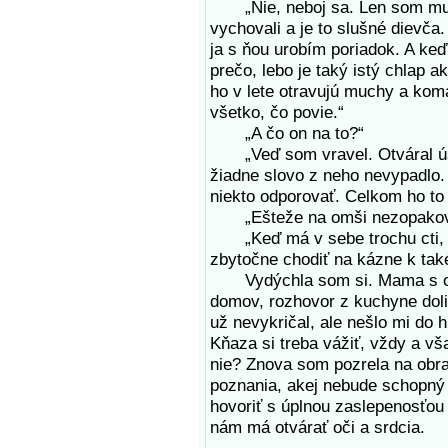
„Nie, neboj sa. Len som mu p
vychovali a je to slušné dievča.
ja s ňou urobím poriadok. A ke
prečo, lebo je taký istý chlap ak
ho v lete otravujú muchy a kom
všetko, čo povie.“
„A čo on na to?“
„Veď som vravel. Otváral úst
žiadne slovo z neho nevypadlo.
niekto odporovať. Celkom ho to
„Ešteže na omši nezopakoval
„Keď má v sebe trochu cti, ta
zbytočne chodiť na kázne k tak
Vydýchla som si. Mama s otco
domov, rozhovor z kuchyne doli
už nevykričal, ale nešlo mi do h
Kňaza si treba vážiť, vždy a vša
nie? Znova som pozrela na obraz
poznania, akej nebude schopný
hovoriť s úplnou zaslepenosťo
nám má otvárať oči a srdcia.