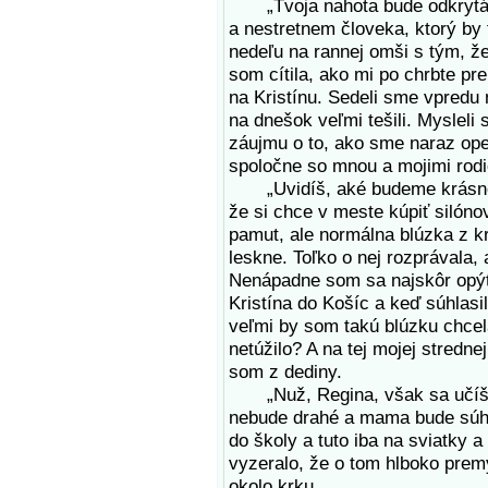
„Tvoja nahota bude odkrytá, a
a nestretnem človeka, ktorý by 
nedeľu na rannej omši s tým, že 
som cítila, ako mi po chrbte pr
na Kristínu. Sedeli sme vpredu
na dnešok veľmi tešili. Myslel
záujmu o to, ako sme naraz opek
spoločne so mnou a mojimi rod
„Uvidíš, aké budeme krásne,“ 
že si chce v meste kúpiť silóno
pamut, ale normálna blúzka z kr
leskne. Toľko o nej rozprávala,
Nenápadne som sa najskôr opýta
Kristína do Košíc a keď súhlasi
veľmi by som takú blúzku chcel
netúžilo? A na tej mojej stredne
som z dediny.
„Nuž, Regina, však sa učíš d
nebude drahé a mama bude súhlas
do školy a tuto iba na sviatky a
vyzeralo, že o tom hlboko prem
okolo krku.