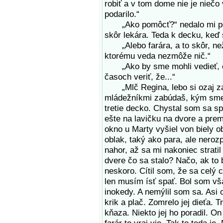
robiť a v tom dome nie je niečo
podarilo.“
„Ako pomôcť?“ nedalo mi poko
skôr lekára. Teda k decku, keď s
„Alebo farára, a to skôr, než 
ktorému veda nezmôže nič.“
„Ako by sme mohli vedieť, či
časoch veriť, že...“
„Mlč Regina, lebo si ozaj za
mládežníkmi zabúdaš, kým sme. 
tretie decko. Chystal som sa sp
ešte na lavičku na dvore a pre
okno u Marty vyšiel von biely ob
oblak, taký ako para, ale neroz
nahor, až sa mi nakoniec strati
dvere čo sa stalo? Načo, ak to 
neskoro. Cítil som, že sa celý
len musím ísť spať. Bol som v
inokedy. A nemýlil som sa. Asi 
krik a plač. Zomrelo jej dieťa. 
kňaza. Niekto jej ho poradil. O