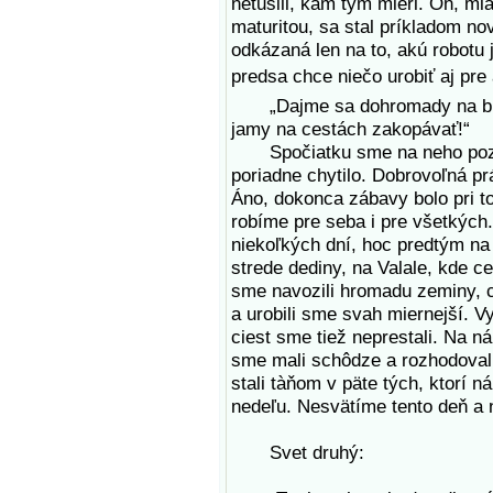
netušili, kam tým mieri. On, ml
maturitou, sa stal príkladom nov
odkázaná len na to, akú robotu 
predsa chce niečo urobiť aj pre
„Dajme sa dohromady na brigá
jamy na cestách zakopávať!“
Spočiatku sme na neho pozera
poriadne chytilo. Dobrovoľná p
Áno, dokonca zábavy bolo pri t
robíme pre seba i pre všetkých
niekoľkých dní, hoc predtým na t
strede dediny, na Valale, kde ce
sme navozili hromadu zeminy, c
a urobili sme svah miernejší. Vy
ciest sme tiež neprestali. Na 
sme mali schôdze a rozhodovali
stali tàňom v päte tých, ktorí 
nedeľu. Nesvätíme tento deň a 
Svet druhý: