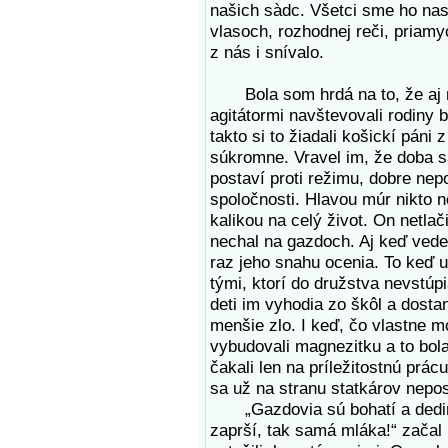
našich sàdc. Všetci sme ho nas
vlasoch, rozhodnej reči, priam
z nás i snívalo.
Bola som hrdá na to, že aj môj
agitátormi navštevovali rodiny 
takto si to žiadali košickí páni 
súkromne. Vravel im, že doba s
postaví proti režimu, dobre nep
spoločnosti. Hlavou múr nikto n
kalikou na celý život. On netlač
nechal na gazdoch. Aj keď vedel
raz jeho snahu ocenia. To keď u
tými, ktorí do družstva nevstúpi
deti im vyhodia zo škôl a dostanú
menšie zlo. I keď, čo vlastne mo
vybudovali magnezitku a to bola 
čakali len na príležitostnú prácu
sa už na stranu statkárov nepos
„Gazdovia sú bohatí a dedina
zaprší, tak samá mláka!“ začal 