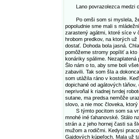
Lano povrazolezca medzi d
Po omši som si myslela, že d
popoludnie sme mali s mládežní
zarastený agátmi, ktoré síce v 
hrobom predkov, na ktorých už 
dostať. Dohoda bola jasná. Chla
pomôžeme stromy popíliť a kto
konáriky spálime. Nezaplatená p
Šlo nám o to, aby sme boli všetc
zabavili. Tak som šla a dokonc
som utàžila ráno v kostole. Ke
dopichané od agátových tàňov, d
neprivoňal k riadnej tvrdej robo
sutane, ma predsa nemôže urazi
slovo, a nie moc človeka, ktorý
S týmto pocitom som sa vraca
mnohé iné ťahanovské. Stálo na
strán a z jeho hornej časti sa 
mužom a rodičmi. Kedysi pracova
Gajdových kúpeľoch. Mala už ta