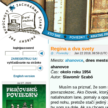
Regina a dva svety
login|password
@ :: Poviedky ::
Jan 22 2018, 08:59 (UTC
ZAREGISTRUJ SA!
Miesto:
ahanovce
, dnes mest
vyhľadávanie na stránke
ahanovce
Čas:
okolo roku 1954
English version
Autor:
Slavomír Szabó
Jul 27, 2020
Musím sa priznať, že som sa
povrazolezec. Ako človek, ktorý
natiahnutom lane, pomaly a opa
pred nohu, pretože stačí jediný 
by som sa dole. Ak sa chcem u