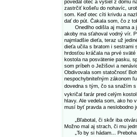
povedal otec a vyšiel z domu na
zastrčiť košeľu do nohavíc, urob
som. Keď otec cíti krivdu a naz
dať do pút. Čakala som, čo z to
Onedlho odišla aj mama a ja s
akoby ma sťahoval vodný vír. P
najmladšie dieťa, teraz už jed
dieťa učila s bratom i sestrami
hrdosťou kráčala na prvé sväté 
kostola na posvätenie pasku, s
som príbeh o Ježišovi a nenávi
Obdivovala som statočnosť Boh
nespochybniteľným zákonom ľuds
dovedna s tým, čo sa snažím s
vykričal farár pred celým kostol
hlavy. Ale vedela som, ako ho v
musí byť pravda a neslobodno 
„Bľabotal, či skôr iba otváral
Možno mal aj strach, či mu jednu
„To by si hádam... Preboha, v