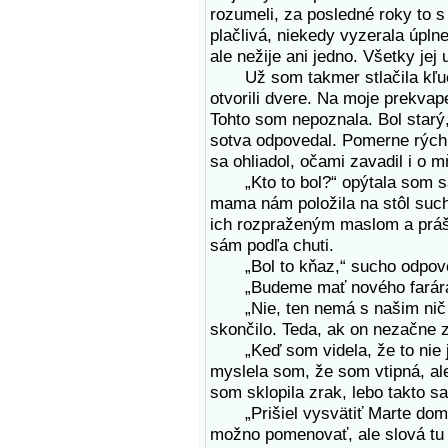
rozumeli, za posledné roky to s
plačlivá, niekedy vyzerala úplne
ale nežije ani jedno. Všetky jej
Už som takmer stlačila kľučk
otvorili dvere. Na moje prekvape
Tohto som nepoznala. Bol starý
sotva odpovedal. Pomerne rýchl
sa ohliadol, očami zavadil i o 
„Kto to bol?“ opýtala som sa 
mama nám položila na stôl suc
ich rozpraženým maslom a práš
sám podľa chuti.
„Bol to kňaz,“ sucho odpove
„Budeme mať nového farára?“
„Nie, ten nemá s našim nič sp
skončilo. Teda, ak on nezačne zn
„Keď som videla, že to nie je n
myslela som, že som vtipná, al
som sklopila zrak, lebo takto s
„Prišiel vysvätiť Marte dom. 
možno pomenovať, ale slová tu n