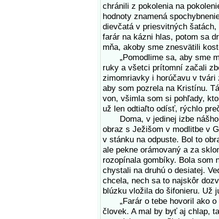
chránili z pokolenia na pokolen
hodnoty znamená spochybnenie 
dievčatá v priesvitných šatách,
farár na kázni hlas, potom sa d
mňa, akoby sme znesvätili kost
„Pomodlime sa, aby sme mali d
ruky a všetci prítomní začali z
zimomriavky i horúčavu v tvári
aby som pozrela na Kristínu. T
von, všimla som si pohľady, kt
už len odtiaľto odísť, rýchlo pr
Doma, v jedinej izbe nášho m
obraz s Ježišom v modlitbe v 
v stánku na odpuste. Bol to obr
ale pekne orámovaný a za sklom
rozopínala gombíky. Bola som n
chystali na druhú o desiatej. V
chcela, nech sa to najskôr dozv
blúzku vložila do šifonieru. Už
„Farár o tebe hovoril ako o po
človek. A mal by byť aj chlap,