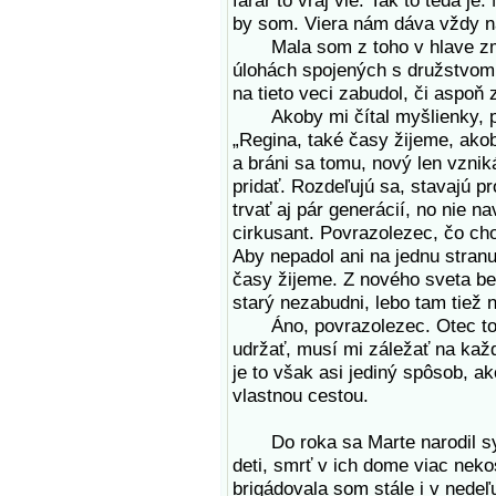
farár to vraj vie. Tak to teda je
by som. Viera nám dáva vždy n
Mala som z toho v hlave zmät
úlohách spojených s družstvom,
na tieto veci zabudol, či aspoň 
Akoby mi čítal myšlienky, poz
„Regina, také časy žijeme, akob
a bráni sa tomu, nový len vzni
pridať. Rozdeľujú sa, stavajú p
trvať aj pár generácií, no nie 
cirkusant. Povrazolezec, čo ch
Aby nepadol ani na jednu stranu
časy žijeme. Z nového sveta ber
starý nezabudni, lebo tam tiež 
Áno, povrazolezec. Otec to v
udržať, musí mi záležať na kaž
je to však asi jediný spôsob, a
vlastnou cestou.
Do roka sa Marte narodil syn a
deti, smrť v ich dome viac nekos
brigádovala som stále i v nedeľ