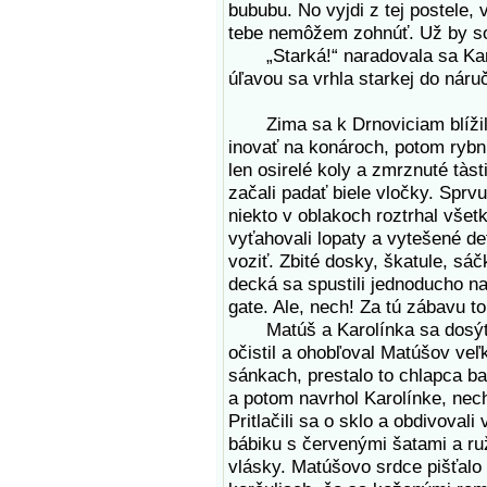
bububu. No vyjdi z tej postele, v
tebe nemôžem zohnúť. Už by so
„Starká!“ naradovala sa Karol
úľavou sa vrhla starkej do náru
Zima sa k Drnoviciam blížila 
inovať na konároch, potom rybní
len osirelé koly a zmrznuté tàst
začali padať biele vločky. Spr
niekto v oblakoch roztrhal všet
vyťahovali lopaty a vytešené de
voziť. Zbité dosky, škatule, sáč
decká sa spustili jednoducho n
gate. Ale, nech! Za tú zábavu to 
Matúš a Karolínka sa dosýta 
očistil a ohobľoval Matúšov veľk
sánkach, prestalo to chlapca b
a potom navrhol Karolínke, nec
Pritlačili sa o sklo a obdivovali 
bábiku s červenými šatami a ru
vlásky. Matúšovo srdce pišťal