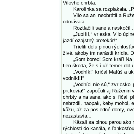
Vilovho chrbta.
Karolínka sa rozplakala. „Pov
Vilo sa ani neobrátil a Ružen
odmávala.
Roztlačili sane a naskočili. 
„Jupíííí,“ vrieskal Vilo úpln
jazdí ozajstný pretekár!“
Trielili dolu plnou rýchlosťou.
živé, akoby im narástli krídla. 
„Som borec! Som kráľ! Na mňa 
Len škoda, že sú už temer dolu
„Vodník!“ kričal Matúš a ukaz
vodník!!!“
„Vodníci nie sú,“ zvrieskol p
prckovia!“ započuli aj Ruženin 
chrbty a na sane, ako si fičali 
nebrzdil, naopak, keby mohol, e
kåžu, až za posledné domy, oveľ
nezastavia...
Kåzali sa plnou parou ako nam
rýchlosti do kanála, s ľahkosťou