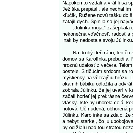
Napokon to vzdali a vrátili sa sp
Ježiška prepásli, ale nechal im
kľúčik, Ružene novú tašku do šk
zatajil dych. Splnila sa jej najv
„Julinka moja,“ zašepkala do 
nekonečná vďačnosť, radosť a p
inak by nedostala svoju Júlinku. 
Na druhý deň ráno, len čo sa 
domov sa Karolínka prebudila. N
hroznú udalosť z večera. Telom 
postele. S tlčúcim srdcom sa roz
myšlienky na včerajšiu hrôzu. L
okamih bábiku odložila a odvrát
zobrala Júlinku, že jej uvarí v 
začali horieť jej prekrásne čer
vlásky. Iste by uhorela celá, ke
hotová. Učmudená, obhorená pr
Júlinku. Karolínke sa zdalo, že 
a nebyť starkej, čo ju upokojova
by od žiaľu nad tou stratou nez