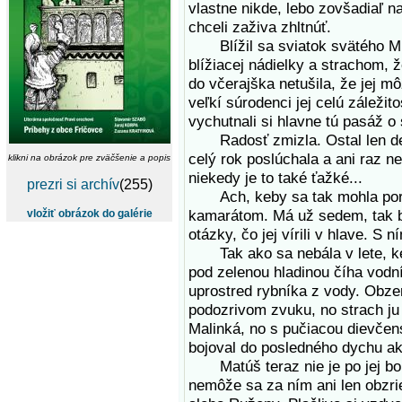
vlastne nikde, lebo zovšadiaľ n
chceli zaživa zhltnúť.
Blížil sa sviatok svätého Mik
blížiacej nádielky a strachom, ž
do včerajška netušila, že jej m
veľkí súrodenci jej celú záleži
vychutnali si hlavne tú pasáž 
Radosť zmizla. Ostal len des 
celý rok poslúchala a ani raz n
klikni na obrázok pre zväčšenie a popis
niekedy je to také ťažké...
prezri si archív
(255)
Ach, keby sa tak mohla poro
kamarátom. Má už sedem, tak by
vložiť obrázok do galérie
otázky, čo jej vírili v hlave. S 
Tak ako sa nebála v lete, keď 
pod zelenou hladinou číha vodní
uprostred rybníka z vody. Obze
podozrivom zvuku, no strach ju
Malinká, no s pučiacou dievčens
bojoval do posledného dychu a
Matúš teraz nie je po jej boku
nemôže sa za ním ani len obzri