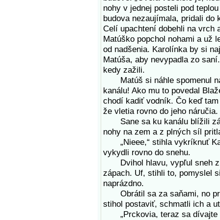
nohy v jednej posteli pod teplou
budova nezaujímala, pridali do k
Celí upachtení dobehli na vrch 
Matúško popchol nohami a už let
od nadšenia. Karolínka by si na
Matúša, aby nevypadla zo saní.
kedy zažili.
Matúš si náhle spomenul na b
kanálu! Ako mu to povedal Blaže
chodí kadiť vodník. Čo keď tam 
že vletia rovno do jeho náručia.
Sane sa ku kanálu blížili závr
nohy na zem a z plných síl pritla
„Nieee,“ stihla vykríknuť Karo
vykydli rovno do snehu.
Dvihol hlavu, vypľul sneh z ú
zápach. Uf, stihli to, pomyslel 
naprázdno.
Obrátil sa za saňami, no pri n
stihol postaviť, schmatli ich a u
„Prckovia, teraz sa dívajte ak