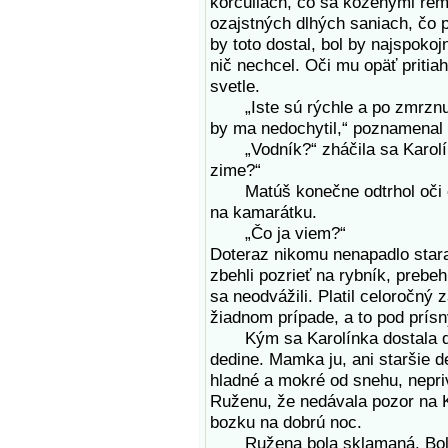
korčuliach, čo sa koženými rem
ozajstných dlhých saniach, čo p
by toto dostal, bol by najspokoj
nič nechcel. Oči mu opäť pritiah
svetle.
„Iste sú rýchle a po zmrznuto
by ma nedochytil,“ poznamenal
„Vodník?“ zháčila sa Karolín
zime?“
Matúš konečne odtrhol oči od 
na kamarátku.
„Čo ja viem?“
Doteraz nikomu nenapadlo stara
zbehli pozrieť na rybník, prebeh
sa neodvážili. Platil celoročný 
žiadnom prípade, a to pod prís
Kým sa Karolínka dostala dom
dedine. Mamka ju, ani staršie de
hladné a mokré od snehu, nepr
Ruženu, že nedávala pozor na K
bozku na dobrú noc.
Ružena bola sklamaná. Bol deň