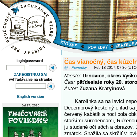
Čas vianočný, čas kúzel
login|password
@ :: Poviedky ::
Feb 18 2017, 07:30 (UTC
ZAREGISTRUJ SA!
Miesto:
Drnovice, okres Vyško
vyhľadávanie na stránke
Čas:
päťdesiate roky 20. stor
Autor:
Zuzana Kratyinová
English version
Karolínka sa na lavici nepok
Jul 27, 2020
Decembrový kostolný chlad sa j
červený kabátik a hoci bola obk
staršími súrodencami, Ruženou
ju studené oči sôch a obrazov. 
zmätok. Snažila sa skrčiť v lav