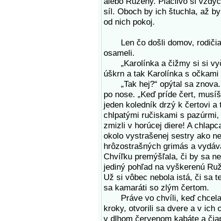
alebo Ruženy. Plačlivo si vzdyc
síl. Oboch by ich štuchla, až b
od nich pokoj.
Len čo došli domov, rodičia kd
osameli.
„Karolínka a čižmy si si vyčist
úškrn a tak Karolínka s očkami 
„Tak hej?“ opýtal sa znova. Je
po nose. „Keď príde čert, musí
jeden koledník drzý k čertovi a
chlpatými ručiskami s pazúrmi, 
zmizli v horúcej diere! A chlapca
okolo vystrašenej sestry ako ne
hrôzostrašných grimás a vydáva
Chvíľku premýšľala, či by sa ne
jediný pohľad na vyškerenú Ruž
Už si vôbec nebola istá, či sa 
sa kamaráti so zlým čertom.
Práve vo chvíli, keď chcela v
kroky, otvorili sa dvere a v ich
v dlhom červenom kabáte a čiap