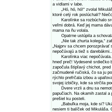
a vidlami v labe.
„Hó, hó, hó!“ zvolal Mikuláš 
ktoré celý rok poslúchali? Nieč
Karolínke sa rozbúchalo srdi
veľmi dobrá. Keď jej mama dával
mama na ňu volala.
Opatrne ustúpila a schovala 
„Nie tak zhurta kolega,“ zahr
„Najprv sa chcem porozprávať s
nepočúvajú a tiež s darebákmi..
Karolínka viac nepočúvala. Z
hneď preč! Vydesené srdiečko b
započula štipľavý chichot, pred
začmudené ručiská, čo sa ju po
rýchlo prefrčala izbou a upaľo
svojej izbičky, kde sa strčila p
Dvere vrzli a dnu sa nemoto
papučiach. Na okamih zastal a p
prešiel ku posteli.
„Babuľka moja, kde si? Ukáž s
nesiem ti balíček od Mikuláša. On