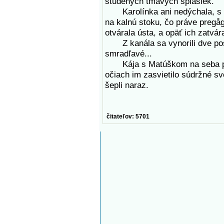
studených tmavých splašiek.
Karolínka ani nedýchala, s d
na kalnú stoku, čo práve pregå
otvárala ústa, a opäť ich zatvár
Z kanála sa vynorili dve pos
smradľavé...
Kája s Matúškom na seba pozr
očiach im zasvietilo súdržné sve
šepli naraz.
čitateľov: 5701