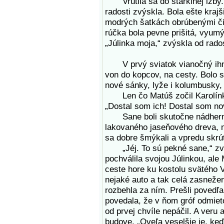
Vrútila sa do starkinej izby. 
radosti zvýskla. Bola ešte krajš
modrých šatkách obrúbenými čip
rúčka bola pevne prišitá, vyumý
„Júlinka moja,“ zvýskla od rado
V prvý sviatok vianočný ihne
von do kopcov, na cesty. Bolo 
nové sánky, lyže i kolumbusky,
Len čo Matúš zočil Karolínku, 
„Dostal som ich! Dostal som no
Sane boli skutočne nádherné,
lakovaného jaseňového dreva, 
sa dobre šmýkali a vpredu skrú
„Jéj. To sú pekné sane,“ zvýs
pochválila svojou Júlinkou, ale
ceste hore ku kostolu svätého 
nejaké auto a tak celá zasnežen
rozbehla za ním. Prešli povedľa
povedala, že v ňom gróf odmieto
od prvej chvíle nepáčil. A veru a
budove. „Oveľa veselšie je, keď 