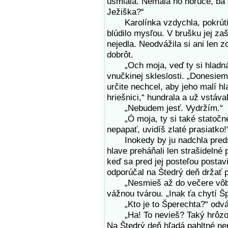
usmiala. Nemala ho horúce, ba a
Ježiška?“
Karolínka vzdychla, pokrútila 
blúdilo mysľou. V brušku jej za
nejedla. Neodvážila si ani len 
dobrôt.
„Och moja, veď ty si hladná,“ 
vnučkinej skleslosti. „Donesiem
určite nechcel, aby jeho malí hla
hriešnici,“ hundrala a už vstáva
„Nebudem jesť. Vydržím.“
„Ó moja, ty si také statočné 
nepapať, uvidíš zlaté prasiatko
Inokedy by ju nadchla predsta
hlave preháňali len strašidelné
keď sa pred jej posteľou postav
odporúčal na Štedrý deň držať p
„Nesmieš až do večere vôbec j
vážnou tvárou. „Inak ťa chytí Šp
„Kto je to Šperechta?“ odváž
„Ha! To nevieš? Taký hrôzost
Na Štedrý deň hľadá pahltné ne