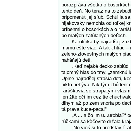
porozpráva všetko o bosorkách
tento deň. No teraz na to zabu
pripomenúť jej sľub. Schúlila s
nijakovsky nemohla od toľkej kr
príbehmi o bosorkách a o raráš
po malých zatúlaných deťoch.
Karolínka by najradšej z izby
mamu ešte viac. A tak chtiac –
zeleno-zlovestných malých piadi
naháňajú deti.
„Keď nejaké decko zablúdi do
tajomný hlas do tmy, „zamknú i
Úplne najradšej strašia deti, k
nikto nebýva. Nik tým chúdenc
raráškovia so strapatými vlasmi
len žlté oči im cez tie chuchva
dlhým až po zem snoria po deck
tá pravá kuca-paca!“
„A ... a čo im u...urobia?“ odv
rúčkami sa kàčovito držala kraja
„No vieš si to predstaviť, aké