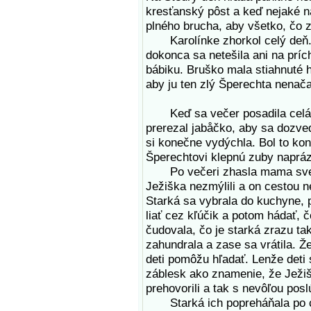
kresťanský pôst a keď nejaké n
plného brucha, aby všetko, čo z
Karolínke zhorkol celý deň. Ne
dokonca sa netešila ani na príc
bábiku. Bruško mala stiahnuté 
aby ju ten zlý Šperechta nenača
Keď sa večer posadila celá ro
prerezal jabåčko, aby sa dozved
si konečne vydýchla. Bol to kon
Šperechtovi klepnú zuby naprá
Po večeri zhasla mama svetlo,
Ježiška nezmýlili a on cestou ne
Starká sa vybrala do kuchyne, p
liať cez kľúčik a potom hádať, č
čudovala, čo je starká zrazu ta
zahundrala a zase sa vrátila. Ž
deti pomôžu hľadať. Lenže deti s
záblesk ako znamenie, že Ježišk
prehovorili a tak s nevôľou poslú
Starká ich popreháňala po ce