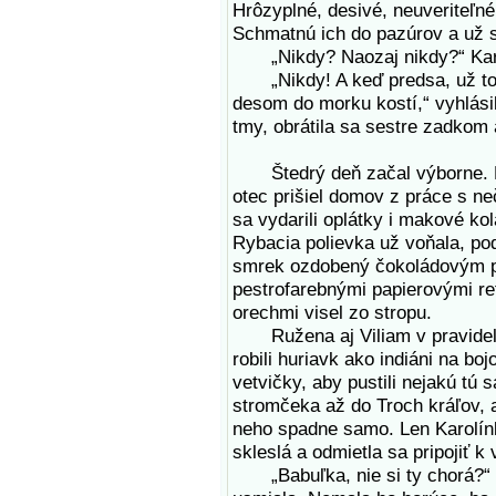
Hrôzyplné, desivé, neuveriteľné,
Schmatnú ich do pazúrov a už s
„Nikdy? Naozaj nikdy?“ Karo
„Nikdy! A keď predsa, už to n
desom do morku kostí,“ vyhlási
tmy, obrátila sa sestre zadkom
Štedrý deň začal výborne. Kra
otec prišiel domov z práce s 
sa vydarili oplátky i makové k
Rybacia polievka už voňala, pod
smrek ozdobený čokoládovým po
pestrofarebnými papierovými r
orechmi visel zo stropu.
Ružena aj Viliam v pravideln
robili huriavk ako indiáni na bo
vetvičky, aby pustili nejakú tú 
stromčeka až do Troch kráľov, a
neho spadne samo. Len Karolínka
skleslá a odmietla sa pripojiť 
„Babuľka, nie si ty chorá?“ op