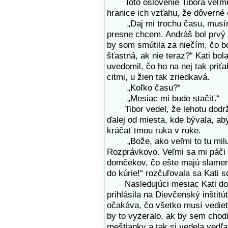
Toto oslovenie Tibora veľmi p
hranice ich vzťahu, že dôverné 
„Daj mi trochu času, musím s
presne chcem. Andráš bol prvý 
by som smútila za niečím, čo 
šťastná, ak nie teraz?“ Kati bol
uvedomil, čo ho na nej tak pri
citmi, u žien tak zriedkavá.
„Koľko času?“
„Mesiac mi bude stačiť.“
Tibor vedel, že lehotu dodrží
ďalej od miesta, kde bývala, ab
kráčať tmou ruka v ruke.
„Bože, ako veľmi to tu miluje
Rozprávkovo. Veľmi sa mi páči 
domčekov, čo ešte majú slamené
do kúrie!“ rozčuľovala sa Kati 
Nasledujúci mesiac Kati doko
prihlásila na Dievčenský inštitú
očakáva, čo všetko musí vedieť u
by to vyzeralo, ak by sem chodil
meštianky a tak si vedela vedľa