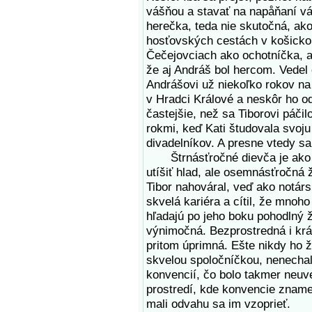
vášňou a stavať na napåňaní vá
herečka, teda nie skutočná, ako
hosťovských cestách v košickom
Čečejovciach ako ochotníčka, al
že aj Andráš bol hercom. Vedel 
Andrášovi už niekoľko rokov na 
v Hradci Králové a neskôr ho od
častejšie, než sa Tiborovi páčil
rokmi, keď Kati študovala svoju
divadelníkov. A presne vtedy sa 
Štrnásťročné dievča je ako h
utíšiť hlad, ale osemnásťročná 
Tibor nahováral, veď ako notárs
skvelá kariéra a cítil, že mnoho
hľadajú po jeho boku pohodlný ž
výnimočná. Bezprostredná i krá
pritom úprimná. Ešte nikdy ho ž
skvelou spoločníčkou, nenecha
konvencií, čo bolo takmer neuve
prostredí, kde konvencie znamena
mali odvahu sa im vzoprieť.