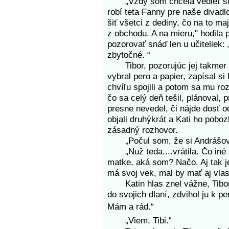
„Vždy som chcela vedieť šiť. 
robí teta Fanny pre naše divadlo
šiť všetci z dediny, čo na to ma
z obchodu. A na mieru," hodila
pozorovať snáď len u učiteliek: 
zbytočné. “
Tibor, pozorujúc jej takmer d
vybral pero a papier, zapísal si
chvíľu spojili a potom sa mu roz
čo sa celý deň tešil, plánoval, 
presne nevedel, či nájde dosť o
objali druhýkrát a Kati ho poboz
zásadný rozhovor.
„Počul som, že si Andrášovi v
„Nuž teda....vrátila. Čo iné 
matke, aká som? Načo. Aj tak j
má svoj vek, mal by mať aj vla
Katin hlas znel vážne, Tibor cí
do svojich dlaní, zdvihol ju k 
Mám a rád.“
„Viem, Tibi.“