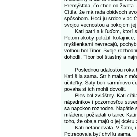
Premýšľala, čo chce od života. 
Cítila, že má rada obidvoch svo
spôsobom. Hoci ju srdce viac ť
svojou vecnosťou a pokojom jej
Kati patrila k ľuďom, ktorí si
Potom akoby položili koľajnice, 
myšlienkami nevracajú, pochybnos
voľbou bol Tibor. Svoje rozhod
dohodli. Tibor bol šťastný a najr
Poslednou udalosťou roka býva
Kati šila sama. Strih mala z m
učiteľky. Šaty boli karmínovo č
povaha si ich mohli dovoliť.
Ples bol zvláštny. Kati cítil
nápadníkov i pozornosťou susedo
sa napokon rozhodne. Napätie s
mládenci požiadali o tanec Kat
toho, že obaja majú o jej dcéru
Kati netancovala. V šatni, up
Potrebovala byť chvíľu sama.