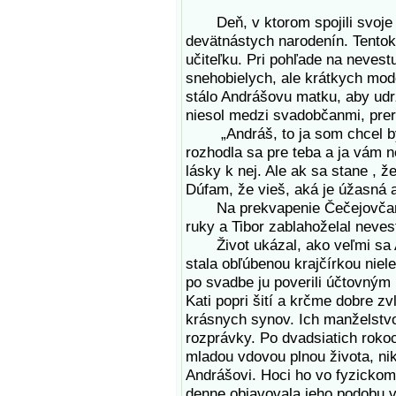
Deň, v ktorom spojili svoje ž
devätnástych narodenín. Tentokr
učiteľku. Pri pohľade na nevestu
snehobielych, ale krátkych mode
stálo Andrášovu matku, aby udrž
niesol medzi svadobčanmi, preru
„Andráš, to ja som chcel byť 
rozhodla sa pre teba a ja vám n
lásky k nej. Ale ak sa stane , ž
Dúfam, že vieš, aká je úžasná a
Na prekvapenie Čečejovčanov s
ruky a Tibor zablahoželal neves
Život ukázal, ako veľmi sa An
stala obľúbenou krajčírkou niel
po svadbe ju poverili účtovný
Kati popri šití a krčme dobre z
krásnych synov. Ich manželstvo 
rozprávky. Po dvadsiatich rokoc
mladou vdovou plnou života, nik
Andrášovi. Hoci ho vo fyzickom 
denne objavovala jeho podobu v