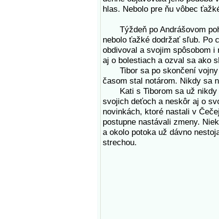
hlas. Nebolo pre ňu vôbec ťažké
Týždeň po Andrášovom pohrebe 
nebolo ťažké dodržať sľub. Po c
obdivoval a svojim spôsobom i 
aj o bolestiach a ozval sa ako 
Tibor sa po skončení vojny o
časom stal notárom. Nikdy sa n
Kati s Tiborom sa už nikdy viac
svojich deťoch a neskôr aj o sv
novinkách, ktoré nastali v Čeče
postupne nastávali zmeny. Niekt
a okolo potoka už dávno nestoj
strechou.