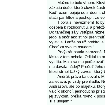
Možno to bolo vínom. Ktovie.
zákutia duše, ktoré človek ča
Keď rozum bojuje so srdcom, č
stačí pár hltov a pochopí, že vo
Tibora si nevezmem! To by so
dospela k rozhodnutiu, a pretože
Do tanečnej sály vstúpila rázne
jedol a skôr ako stihol prehltnú
vyjavila. Lenže on už prehltol 
Choď za svojim osudom.“
Prvýkrát ostala zarazená. Pohľ
láska v tom nebola. Odkiaľ to mo
vycítia. Mala sa mu poďakovať 
mu dávala nádej? Prečo? Jeho ro
ktosi strhol ťažký záves, ktorý br
Andráš práve tancoval s Margi
zaliečavá, ju vždy prehliadla. 
Andrášovi, ale po majetku, kto
valčík skončí, jednoducho prist
jej zvykom, prešla rovno k pods
Ti sľubujem.“