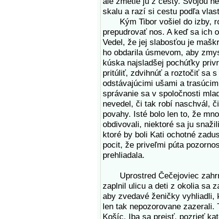
ale zmetie ju z cesty. Svojou n
skalu a razí si cestu podľa vlas
Kým Tibor vošiel do izby, rozp
prepudrovať nos. A keď sa ich oč
Vedel, že jej slabosťou je maškr
ho obdarila úsmevom, aby zmyse
kúska najsladšej pochúťky privr
pritúliť, zdvihnúť a roztočiť sa
odstávajúcimi ušami a trasúcim
správanie sa v spoločnosti mlad
nevedel, či tak robí naschvál, č
povahy. Isté bolo len to, že mn
obdivovali, niektoré sa ju snaži
ktoré by boli Kati ochotné zadus
pocit, že priveľmi púta pozorno
prehliadala.
Uprostred Čečejoviec zahrmo
zaplnil ulicu a deti z okolia sa
aby zvedavé ženičky vyhliadli, 
len tak nepozorovane zazerali. 
Košíc. Iba sa prejsť, pozrieť ka