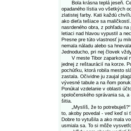
Bola krásna teplá jeseň. Ces
opadaného lístia vo všetkých o
zlatistej farby. Kati každú chví
ako dieťa tešiace sa maličkostí
nasrdeného obra, z pohľadu na p
letiaci nad hlavou vypustil a n
Presne pre túto vlastnosť ju mi
nemala náladu alebo sa hnevala,
Jednoducho, pri nej človek vžd
V meste Tibor zaparkoval na 
jednej z reštaurácií na korze. P
pochúťku, ktorá robila mesto s
zastala. Očividne ju zaujal pla
vývesné tabule a na ňom ponuka
Ponúkal vzdelanie v oblasti účt
spoločenského správania sa, a č
šitia.
„Myslíš, že to potrebuješ?“ pr
to, akoby povedal - veď keď si
Dobre to vytušila a ako mala vo
usmiala sa. To si môže vysvetľ