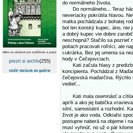
do normálneho života.
Do normálneho... Teraz háda
neveriacky pokrútila hlavou. N
matka pochádzala z bohatej rodi
bol len konský kupec, áno, nie 
a dobrý kupec vie dobre zarobiť
neschopná? Stačilo sa pozrieť 
poliach pracovali roľníci, ale 
cukrárka. Bez jej umenia sa nez
klikni na obrázok pre zväčšenie a popis
hody v Čečejovciach.
prezri si archív
(255)
Kati začula hlasy z predizby
koncipienta. Pochádzal z Maďars
vložiť obrázok do galérie
čečejovská maďarčina. Rýchlo 
vedieť...
Kati mala osemnásť a cítila s
apríli a ako jej babička vravieva
silní, samostatní a rozhodní. K
život je ako voda. Odkiaľsi sp
postupne naberá na objeme i na
musí vyhnúť, no už o pár kilom