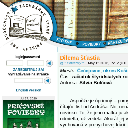
Dilema šťastia
login|password
@ :: Poviedky ::
May 15 2016, 15:12 (UTC
ZAREGISTRUJ SA!
Miesto:
Čečejovce
,
okres Koši
vyhľadávanie na stránke
Čas:
začiatok štyridsiatych ro
Autorka:
Silvia Bolčová
English version
Jul 27, 2020
Aspoňže je úprimný – pomysl
čítajúc list od Andráša. No, nen
novinku. To, že jeho matka ju a
odmietla, už vedela. Akurát jej 
vychovaná v prepychovej kúrii.