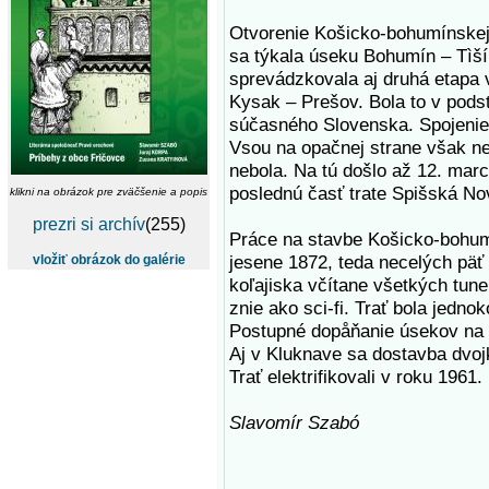
Otvorenie Košicko-bohumínskej 
sa týkala úseku Bohumín – Tìš
sprevádzkovala aj druhá etapa v
Kysak – Prešov. Bola to v pods
súčasného Slovenska. Spojenie
Vsou na opačnej strane však n
nebola. Na tú došlo až 12. mar
poslednú časť trate Spišská No
klikni na obrázok pre zväčšenie a popis
prezri si archív
(255)
Práce na stavbe Košicko-bohumí
jesene 1872, teda necelých päť
vložiť obrázok do galérie
koľajiska včítane všetkých tun
znie ako sci-fi. Trať bola jedno
Postupné dopåňanie úsekov na d
Aj v Kluknave sa dostavba dvojk
Trať elektrifikovali v roku 1961.
Slavomír Szabó