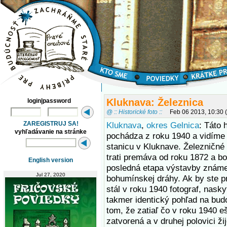
Kluknava: Železnica
login|password
@ :: Historické foto ::
Feb 06 2013, 10:30
ZAREGISTRUJ SA!
Kluknava
,
okres Gelnica
: Táto 
vyhľadávanie na stránke
pochádza z roku 1940 a vidíme 
stanicu v Kluknave. Železničné 
trati premáva od roku 1872 a bo
English version
posledná etapa výstavby známe
Jul 27, 2020
bohumínskej dráhy. Ak by ste pr
stál v roku 1940 fotograf, nask
takmer identický pohľad na budo
tom, že zatiaľ čo v roku 1940 eš
zatvorená a v druhej polovici ž