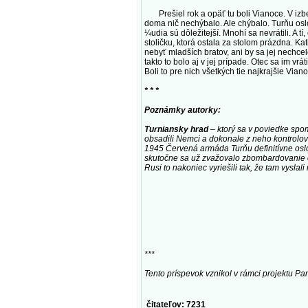
Prešiel rok a opäť tu boli Vianoce. V izbe 
doma nič nechýbalo. Ale chýbalo. Turňu osl
¼udia sú dôležitejší. Mnohí sa nevrátili. A tí
stoličku, ktorá ostala za stolom prázdna. Kat
nebyť mladších bratov, ani by sa jej nechcelo
takto to bolo aj v jej prípade. Otec sa im v
Boli to pre nich všetkých tie najkrajšie Vian
* * *
Poznámky autorky:
Turniansky hrad
– ktorý sa v poviedke spom
obsadili Nemci a dokonale z neho kontrolov
1945 Červená armáda Turňu definitívne oslo
skutočne sa už zvažovalo zbombardovanie ce
Rusi to nakoniec vyriešili tak, že tam vysla
***
Tento príspevok vznikol v rámci projektu Pamä
čitateľov: 7231