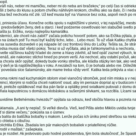
opil.
ň nás, neber mi mamičku, neber mi do neba ani bračekov,“ po celý čas si odriekala
i z behu do klusu a potom chvíľku náhlivým krokom, chvíľku ako sa dalo, či i nedalo
sa tiež nechcela nič zlé. Už keď musia byť na Vianoce bez ocka, aspoň nech po nic
riniesla úľavu. Konečne ocitla spolu s najbližšími v pivnici, v tej najväčšej, mest
ko predovšetkým ženy, deti a starci. I keď podzemie osvetľovalo len slabučké svetlo 
ašla ju. Eržiku, svoju najlepšiu kamarátku.
ici, ale chceli nás zabiť!“ začala potichu hovoriť potom, ako sa Eržika pýtala, pre
om na ústach pst! Tu musí byť každý ticho, lebo... Lebo musí. To už však Katiku chy
sedia dozvedeli o jej nápade ísť cez frontovú líniu do Lučky. Tešila sa, že strávi
edsa musia dať všetci pokoj. Teraz si už vyčítala, aká je ľahkomyseľná a nechcela,
etle väčšinou každý hľadel do zeme a hlavy zdvihli, až keď opäť zaznel výbuch, ted
enáš, ale nakoniec stíchol hneď po prvom verši. Asi nechcel, aby ostatní počuli, ako
cela skôr opýtať, dokedy bude vonku streľba, ale kládla otázky len tak, ako ved
 je tá najdôležitejšia v roku. A nezáleží na tom, či je bohatá alebo nie. Dôležité 
?“ povedala síce šalamúnsky, ale mame treba vždy veriť. Katika teda prikývla a viac
a rokmi nad kuchynským stolom visel vianočný stromček, pod ním miska a v nej h
mincí, ktorými si rodičia chceli nakloniť osud, aby im peniaze doprial aj v budúcom
ké, pretože oplátkovač mal iba pán farár a oplátky pred sviatkami putovali z domu 
ala kapustnicou s domácou klobáskou a sušenými slivkami, sa rozcítila. Lícami sa je
idíme Betlehémsku hviezdu?“ opýtala sa odrazu, keď otočila hlavou a pozrela na 
la. „A ani ty neplač. Si veľké dievča. Vieš, keď Pišta alebo Miklós uvidia tvoje 
eď si dáme večeru,“ pokúsila sa o úsmev.
lila do batôžka bobaľky s makom. Lenže počas ich úniku pred streľbou sa niekam 
 chleba s cibuľou.
ichtila Eržika. Zbadala len pár makových bobaliek v priateľkinej rúčke.
il v maštali,“ zašepkala.
 rozdiel. Ak jestvovalo puto hodné podobenstva, tým bola skutočnosť, že Spasiteľ 