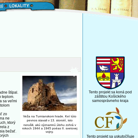
Tento projekt sa koná pod
dne štípal.
záštitou Košického
m teplom.
samosprávneho kraja
a sa veľmi
stolom
ť zo
Veža na Turnianskom hrade. Keï túto
 na ne
pevnos stavali v 13. storoèí, isto
uch, ktorý
nerušili, akú významnú úlohu zohrá v
rela z
rokoch 1944 a 1945 poèas II. svetovej
sia bežať.
vojny.
torých
Tento projekt sa uskutočňuje