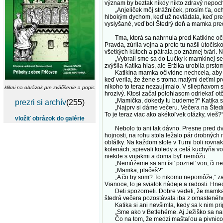
význam by beztak nikdy nikto zdravý nepoch
„Anjeliček môj strážniček, prosím ťa, ochrá
hlbokým dychom, keď už nevládala, keď prešl
vyslyšané, veď bol Štedrý deň a mamka pred
Tma, ktorá sa nahrnula pred Katikine oči, p
Pravda, zúrila vojna a preto tu našli útočis
všetkých kútoch a pátrala po známej tvári. N
„Vybrali sme sa do Lučky k mamkinej sestern
zvýšila Katika hlas, ale Eržika urobila prst
Katikina mamka očividne nechcela, aby sa su
keď verila, že žene s troma malými deťmi pr
nikoho to teraz nezaujímalo. V sliepňavom sv
klikni na obrázok pre zväčšenie a popis
hrozivý. Ktosi začal polohlasom odriekať otč
„Mamička, dokedy tu budeme?“ Katika sa ch
prezri si archív
(255)
„Najprv si dáme večeru. Večera na Štedrý deň
To je teraz viac ako akékoľvek otázky, vieš
vložiť obrázok do galérie
Nebolo to ani tak dávno. Presne pred dvom
hojnosti, na rohu stola ležalo pár drobných 
oblátky. Na každom stole v Turni boli rovna
kolenách, spievali koledy a celá kuchyňa voň
niekde s vojakmi a doma byť nemôžu.
„Nemôžeme sa ani ísť pozrieť von, či neuv
„Mamka, plačeš?“
„A čo by som? To nikomu nepomôže,“ zaklama
Vianoce, to je sviatok nádeje a radosti. Hn
Deti spozorneli. Dobre vedeli, že mamka ba
štedrá večera pozostávala iba z omasteného
Katika si ani nevšimla, kedy sa k nim pripl
„Sme ako v Betlehéme. Aj Ježiško sa narod
Čo na tom, že medzi maštaľou a pivnicou je