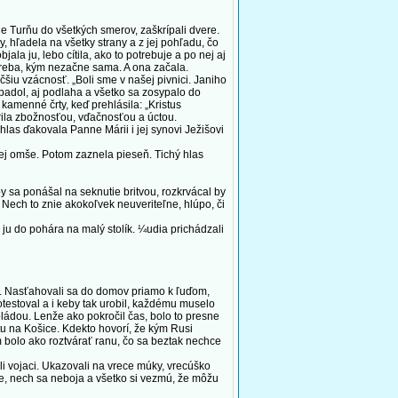
e Turňu do všetkých smerov, zaškrípali dvere.
 hľadela na všetky strany a z jej pohľadu, čo
ala ju, lebo cítila, ako to potrebuje a po nej aj
 treba, kým nezačne sama. A ona začala.
šiu vzácnosť. „Boli sme v našej pivnici. Janiho
epadol, aj podlaha a všetko sa zosypalo do
kamenné črty, keď prehlásila: „Kristus
arila zbožnosťou, vďačnosťou a úctou.
las ďakovala Panne Márii i jej synovi Ježišovi
nej omše. Potom zaznela pieseň. Tichý hlas
y sa ponášal na seknutie britvou, rozkrvácal by
 Nech to znie akokoľvek neuveriteľne, hlúpo, či
 ju do pohára na malý stolík. ¼udia prichádzali
ci. Nasťahovali sa do domov priamo k ľuďom,
otestoval a i keby tak urobil, každému muselo
oládou. Lenže ako pokročil čas, bolo to presne
tu na Košice. Kdekto hovorí, že kým Rusi
m bolo ako roztvárať ranu, čo sa beztak nechce
i vojaci. Ukazovali na vrece múky, vrecúško
re, nech sa neboja a všetko si vezmú, že môžu