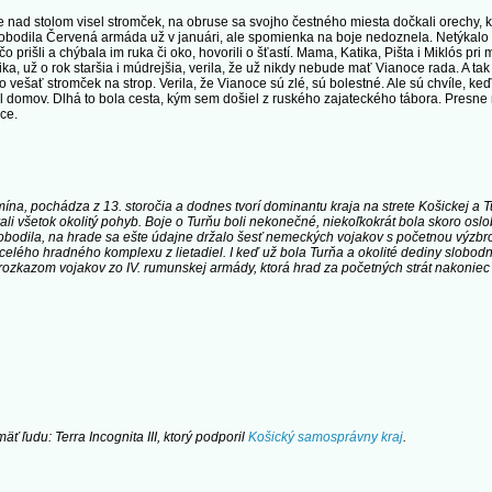
nad stolom visel stromček, na obruse sa svojho čestného miesta dočkali orechy, ku
obodila Červená armáda už v januári, ale spomienka na boje nedoznela. Netýkalo 
, čo prišli a chýbala im ruka či oko, hovorili o šťastí. Mama, Katika, Pišta i Miklós p
ika, už o rok staršia i múdrejšia, verila, že už nikdy nebude mať Vianoce rada. A tak 
 vešať stromček na strop. Verila, že Vianoce sú zlé, sú bolestné. Ale sú chvíle, keď 
rátil domov. Dlhá to bola cesta, kým sem došiel z ruského zajateckého tábora. Presne
oce.
ína, pochádza z 13. storočia a dodnes tvorí dominantu kraja na strete Košickej a T
ali všetok okolitý pohyb. Boje o Turňu boli nekonečné, niekoľkokrát bola skoro o
bodila, na hrade sa ešte údajne držalo šesť nemeckých vojakov s početnou výzbro
lého hradného komplexu z lietadiel. I keď už bola Turňa a okolité dediny slobodné
li rozkazom vojakov zo IV. rumunskej armády, ktorá hrad za početných strát nakoniec
ť ľudu: Terra Incognita III, ktorý podporil
Košický samosprávny kraj
.