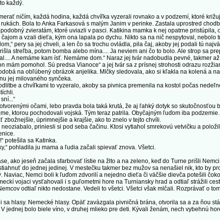
 to každý.
ať ničím, každá hodina, každá chvíľka vyzerali rovnako a v podzemí, ktoré križuj
rukách. Bola to Anka Farkasová s malým Janim v perinke. Zastala uprostred chodby,
odobný zvieratám, ktoré uviazli v pasci. Katikina mamka k nej opatrne pristúpila, obj
m čajom a vzali dieťa, kým ona lapala po dychu. Nikto sa na nič nespytoval, nebolo
ery sa jej chveli, a len čo sa trochu ovládla, pila čaj, akoby jej podali tú najväč
rišla streľba, potom bomba alebo mína.... Ja neviem ani čo to bolo. Ale strop sa pr
žal.... A nemáme kam ísť. Nemáme dom.“ Naraz jej tvár nadobudla pevné, takmer až 
on mám pomohol. Sú predsa Vianoce“ a jej tvár sa z prísnej strohosti odrazu rozži
dobá na obľúbený obrázok anjelika. Mlčky sledovala, ako si kľakla na kolená a nah
anu jej milovaného synčeka.
dlitbe a chvíľkami to vyzeralo, akoby sa pivnica premenila na kostol počas nedeľ
íchli.
ní...“
 otvorenými očami, lebo pravda bola taká krutá, že aj ľahký dotyk so skutočnosťou b
 zeme, ktorou pochodovali vojská. Tým teraz patrila. Obyčajným ľuďom iba podzemie.
 zbožnejšie, úprimnejšie a krajšie, ako to znelo v tejto chvíli.
oziabalo, priniesli si pod seba čačinu. Ktosi vytiahol smrekovú vetvičku a položil
enice.
potešila sa Katinka.
“ pohladila ju mama a ľudia začali spievať znova. Všetci.
e, ako jeseň začala sfarbovať lístie na žlto a na zeleno, keď do Turne prišli Nem
 stiahnuť do jednej jedinej. V mestečku takmer bez mužov sa nenašiel nik, kto by pr
. Naviac, Nemci boli k ľuďom zdvorilí a nejedno dieťa či väčšie dievča potešili čok
eckí vojaci vysťahovali i s guľometmi hore na Turniansky hrad a odtiaľ strážili ces
mcov odtiaľ nikto nedostane. Vedeli to všetci. Všetci však mlčali. Rozprávať o to
sa hlasy. Nemecké hlasy. Opäť zavàzgala pivničná brána, otvorila sa a za ňou stál
V jednej bolo biele víno, v druhej mlieko pre deti. Kývali ženám, nech vybehnú ho