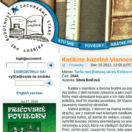
Katikine kúzelné Vianoc
login|password
@ :: Poviedky ::
Dec 10 2012, 13:55 (UTC
ZAREGISTRUJ SA!
Miesto:
Turňa nad Bodvou
,
okres Košice-o
Čas:
1944
vyhľadávanie na stránke
Autorka:
Silvia Bolčová
Katika s mamkou a dvoma bratmi sa popolud
Ani jedno z detí nemalo rukavice a ako zvyč
English version
Nohy mali obmotané krpcami a ich šaty zďal
potešila, keď im mamka povedala, že Vianoc
Jul 27, 2020
zavesený vianočný stromček.
Vidina pokoja, v ktorom sa mama nedesí vz
strachu, ale z radosti nad krásnymi sviatka
pozerala nahor, až kamsi do nebies, ozvala 
vymrštil kusisko zeminy premiešanej so sne
mínometu a pocit, ktorý na všetkých doľahol,
Preč, rýchlo preč, nazad do Turne, kde aspo