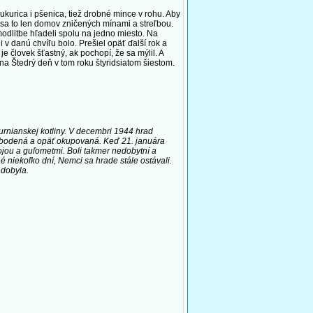
kurica i pšenica, tiež drobné mince v rohu. Aby
sa to len domov zničených mínami a streľbou.
ri modlitbe hľadeli spolu na jedno miesto. Na
i v danú chvíľu bolo. Prešiel opäť ďalší rok a
je človek šťastný, ak pochopí, že sa mýlil. A
 na Štedrý deň v tom roku štyridsiatom šiestom.
urnianskej kotliny. V decembri 1944 hrad
slobodená a opäť okupovaná. Keď 21. januára
jou a guľometmi. Boli takmer nedobytní a
 niekoľko dní, Nemci sa hrade stále ostávali.
 dobyla.