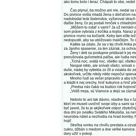
ako tomu bolo i teraz. Chápali to obe, vedel
Čas plynul, ba možno ani nie, nedal sa mer
Do pivnice vošla mladá žena s dieťaťom na 
nadobúdal lesk šialenstva, vyžaroval strach p
ďalšie ženy, čo jej podali hrnček s chladný
„Môžem tu ostať s vami? Ja už nemám dom,“ p
som práve vybrala z kočíka a kojila. Naraz p
pivnice rovno na kočiarik. Keby tam ešte le
nedopustil, aby sa ubližovalo maličkým. To 
Katike sa zdalo, že sa v tej chvíli Anka po
za Janiho spasenie, za ten zázrak, za ochr
Ženy i deti sa postupne pridávali k jej mo
prerušovala guľometná paľba, ale ľudia nest
„Tichá noc, svätá noc, všetko spí, všetko s
Nespal nikto, ale snívali všetci, snívali s
duše, nádej by vytiekla zo žíl a vsiakla do
akokoľvek, určite nikdy nikto nepočul spievať
Mnoho ľudí sa večer pripravilo a aby ich ne
a kládli k nej orechy, hrsť kukurice a hrsť pš
„Predsa nás čaká na budúci rok hojnosť!“ 
„Vidíš moja, sú Vianoce a dejú sa zázraky,
Nebolo to ani tak dávno, vlastne iba v čas
ktorí im museli uvoľniť svoje izby a sami sa
byť jasné, že tu je akýkoľvek odpor zbytočný
dva dni po sviatku Svätého Mikuláša, sa nem
neurobia nálet a nezhodia na hrad bomby, Ne
hojiť.
Streľba vonku na chvíľu prestala a ozvali 
cukru, džbán s medom a dve veľké kanvice. 
dary užiť v pokoji.