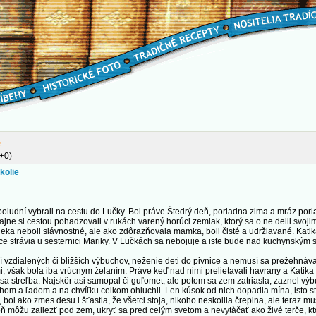
e
+0)
kolie
ní vybrali na cestu do Lučky. Bol práve Štedrý deň, poriadna zima a mráz poria
ajne si cestou pohadzovali v rukách varený horúci zemiak, ktorý sa o ne delil svoji
eka neboli slávnostné, ale ako zdôrazňovala mamka, boli čisté a udržiavané. Katik
e strávia u sesternici Mariky. V Lučkách sa nebojuje a iste bude nad kuchynským 
dialených či bližších výbuchov, neženie deti do pivnice a nemusí sa prežehnáva
mi, však bola iba vrúcnym želaním. Práve keď nad nimi prelietavali havrany a Katika
sa streľba. Najskôr asi samopal či guľomet, ale potom sa zem zatriasla, zaznel výb
hom a ľadom a na chvíľku celkom ohluchli. Len kúsok od nich dopadla mína, isto st
 bol ako zmes desu i šťastia, že všetci stoja, nikoho neskolila črepina, ale teraz mu
ň môžu zaliezť pod zem, ukryť sa pred celým svetom a nevytàčať ako živé terče, k