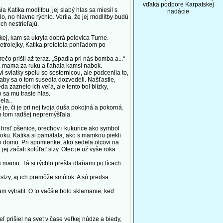
vďaka podpore Karpatskej
 Katika modlitbu, jej slabý hlas sa miesil s
nadácie
, no hlavne rýchlo. Verila, že jej modlitby budú
h nestrieľajú.
skej, kam sa ukryla dobrá polovica Turne.
petrolejky, Katika preletela pohľadom po
čo prišli až teraz. „Spadla pri nás bomba a...“
tila mama za ruku a ťahala kamsi nabok.
 sviatky spolu so sesternicou, ale podcenila to,
 aby sa o tom susedia dozvedeli. Našťastie,
a zaznelo ich veľa, ale tento bol blízky,
 sa mu trasie hlas.
ela..
je, či je pri nej tvoja duša pokojná a pokorná.
 o tom radšej nepremýšľala.
rsť pšenice, orechov i kukurice ako symbol
 roku. Katika si pamätala, ako s mamkou piekli
do domu. Pri spomienke, ako sedela otcovi na
j začali kotúľať slzy. Otec je už vyše roka
mamu. Tá si rýchlo prešla dlaňami po lícach.
slzy, aj ich premôže smútok. A sú predsa
vytratil. O to väčšie bolo sklamanie, keď
prišiel na svet v čase veľkej núdze a biedy,