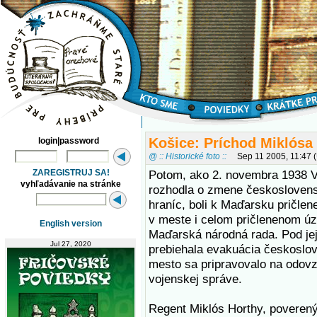
Košice: Príchod Miklósa
login|password
@ :: Historické foto ::
Sep 11 2005, 11:47
ZAREGISTRUJ SA!
Potom, ako 2. novembra 1938 V
vyhľadávanie na stránke
rozhodla o zmene českoslove
hraníc, boli k Maďarsku pričlen
v meste i celom pričlenenom ú
English version
Maďarská národná rada. Pod je
Jul 27, 2020
prebiehala evakuácia českoslo
mesto sa pripravovalo na odov
vojenskej správe.
Regent Miklós Horthy, poveren