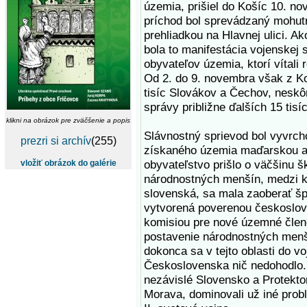
územia, prišiel do Košíc 10. n
príchod bol sprevádzaný mohut
prehliadkou na Hlavnej ulici. Ak
bola to manifestácia vojenskej 
obyvateľov územia, ktorí vítali 
Od 2. do 9. novembra však z Ko
tisíc Slovákov a Čechov, neskô
správy približne ďalších 15 tisíc
klikni na obrázok pre zväčšenie a popis
Slávnostný sprievod bol vyvrc
prezri si archív
(255)
získaného územia maďarskou 
obyvateľstvo prišlo o väčšinu 
vložiť obrázok do galérie
národnostných menšín, medzi k
slovenská, sa mala zaoberať šp
vytvorená poverenou českoslo
komisiou pre nové územné člen
postavenie národnostných menš
dokonca sa v tejto oblasti do v
Československa nič nedohodlo.
nezávislé Slovensko a Protekto
Morava, dominovali už iné probl