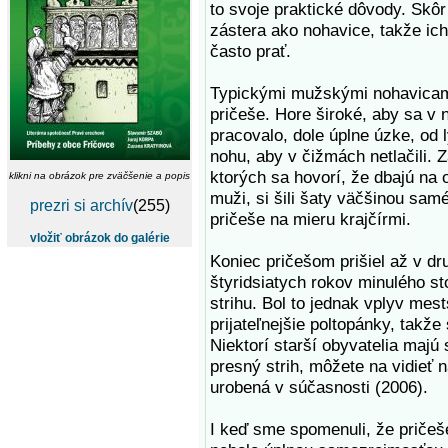
to svoje praktické dôvody. Skôr
zástera ako nohavice, takže ich
často prať.
Typickými mužskými nohavicami
pričeše. Hore široké, aby sa v 
pracovalo, dole úplne úzke, od 
nohu, aby v čižmách netlačili. Z
ktorých sa hovorí, že dbajú na 
klikni na obrázok pre zväčšenie a popis
muži, si šili šaty väčšinou samé
prezri si archív
(255)
pričeše na mieru krajčírmi.
vložiť obrázok do galérie
Koniec pričešom prišiel až v dru
štyridsiatych rokov minulého st
strihu. Bol to jednak vplyv mes
prijateľnejšie poltopánky, takž
Niektorí starší obyvatelia majú 
presný strih, môžete na vidieť n
urobená v súčasnosti (2006).
I keď sme spomenuli, že pričeše