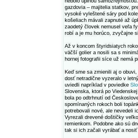
nebolo úplnou samozrejmosťou. N
gazdovia – majitelia statkov, p
vysoké vyleštené sáry pod kolen
košeliach mávali zapnuté až úpl
zaodetý človek nemusel veľa fyz
robí a je mu horúco, zvyčajne si
Až v koncom štyridsiatych rokov
väčší golier a nosili sa s min
hornej fotografii síce už nemá 
Keď sme sa zmienili aj o obuvi,
dosť netradične vyzeralo v let
uviedli napríklad v poviedke
Slo
Slovenska, ktorá po Viedenskej 
bola po odtrhnutí od Českoslo
spomínaných rokoch boli topánk
potrebovali nové, ale nevedeli i
Vyrezali drevené doštičky veľkos
remienkom. Podobne ako sú dne
tak si ich začali vyrábať a nosiť 