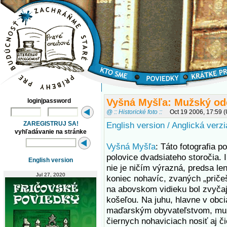
Vyšná Myšľa: Mužský od
login|password
@ :: Historické foto ::
Oct 19 2006, 17:59 
ZAREGISTRUJ SA!
English version / Anglická verzi
vyhľadávanie na stránke
Vyšná Myšľa
: Táto fotografia p
polovice dvadsiateho storočia. 
English version
nie je ničím výrazná, predsa l
Jul 27, 2020
koniec nohavíc, zvaných „prič
na abovskom vidieku bol zvyčaj
košeľou. Na juhu, hlavne v obc
maďarským obyvateľstvom, muž
čiernych nohaviciach nosiť aj č