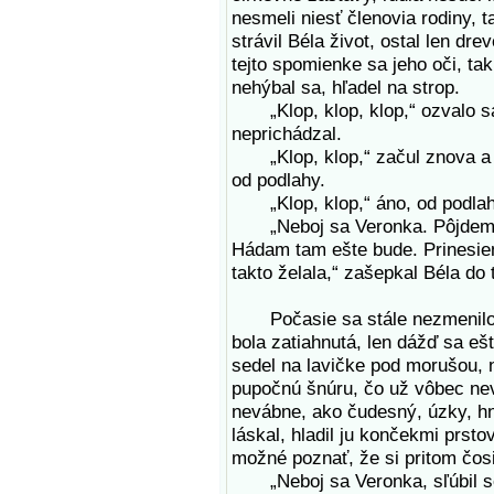
nesmeli niesť členovia rodiny, 
strávil Béla život, ostal len dr
tejto spomienke sa jeho oči, tak
nehýbal sa, hľadel na strop.
„Klop, klop, klop,“ ozvalo sa 
neprichádzal.
„Klop, klop,“ začul znova a z
od podlahy.
„Klop, klop,“ áno, od podlahy,
„Neboj sa Veronka. Pôjdem a 
Hádam tam ešte bude. Prinesiem 
takto želala,“ zašepkal Béla do 
Počasie sa stále nezmenilo. 
bola zatiahnutá, len dážď sa eš
sedel na lavičke pod morušou, 
pupočnú šnúru, čo už vôbec nev
nevábne, ako čudesný, úzky, h
láskal, hladil ju končekmi prst
možné poznať, že si pritom čosi
„Neboj sa Veronka, sľúbil so