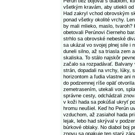
Perún tiež bojoval s diablom, k
všetkým kravám, aby utiekli od 
Had zakryl vchod obrovským sk
ponad všetky okolité vrchy. Len
by mali mlieko, maslo, tvaroh? K
obetovali Perúnovi čierneho ba
strhlo sa obrovské nebeské diva
sa ukázal vo svojej plnej sile i
duneli silno, až sa triasla zem 
skaliska. To stálo najskôr pevn
začalo sa rozpadávať. Balvany 
strán, dopadali na vrchy, lúky, 
horizontom a ľudia vlastne ani 
do podzemnej ríše opäť otvoril
zemetrasením, utekali von, spla
správne cesty, odchádzali znov
v koži hada sa pokúšal ukryť po
hromu neušiel. Keď ho Perún uvi
vzduchom, až zasiahol hada pr
lejak, lebo had skrýval v podz
búrkové oblaky. No diabol boj p
znovu sa opakuje ten starý zápa