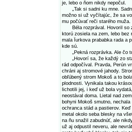
je, lebo o ňom nikdy nepočul.
„Tak si sadni ku mne. Sadni si
možno si už vyčítajúc, že sa v
mu počúvať reči starého muža.
Béla rozprával. Hovoril so za
ktorú zosiela na zem, lebo bez n
mala Ïurkova prababka rada a p
kde sú.
„Pekná rozprávka. Ale čo to
„Hovorí sa, že každý zo star
rád odpočíval. Pravda, Perún v
chráni aj stromové jahody. Stro
obľúbený strom Mokoš a to bol
plodnosti. Vynikala takou krásou
lichotili jej, i keď už bola vydat
neostával doma. Lietal nad zemo
bohyni Mokoš smutno, nechala s
ochranca stád a pastierov. Keď
metal okolo seba blesky na vše
na ňu snažil zabudnúť, ale nikdy
už aj odpustil neveru, ale nevrá