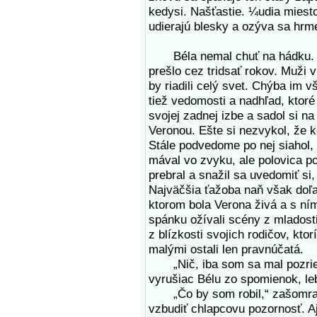
kedysi. Našťastie. ¼udia miesto
udierajú blesky a ozýva sa hrm
Béla nemal chuť na hádku. Vn
prešlo cez tridsať rokov. Muži v
by riadili celý svet. Chýba im v
tiež vedomosti a nadhľad, ktoré
svojej zadnej izbe a sadol si na
Veronou. Ešte si nezvykol, že k
Stále podvedome po nej siahol, c
mával vo zvyku, ale polovica p
prebral a snažil sa uvedomiť si,
Najväčšia ťažoba naň však doľah
ktorom bola Verona živá a s ním
spánku ožívali scény z mladosti,
z blízkosti svojich rodičov, kto
malými ostali len pravnúčatá.
„Nič, iba som sa mal pozrieť, č
vyrušiac Bélu zo spomienok, lebo
„Čo by som robil,“ zašomral 
vzbudiť chlapcovu pozornosť. Aj 