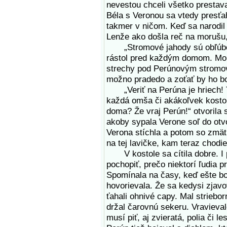
nevestou chceli všetko prestavať
Béla s Veronou sa vtedy presťah
takmer v ničom. Keď sa narodil 
Lenže ako došla reč na morušu, 
„Stromové jahody sú obľúben
rástol pred každým domom. Mohl
strechy pod Perúnovým stromov 
možno pradedo a zoťať by ho bo
„Veriť na Perúna je hriech! 
každá omša či akákoľvek kostol
doma? Že vraj Perún!“ otvorila s
akoby sypala Verone soľ do otvo
Verona stíchla a potom so zmät
na tej lavičke, kam teraz chodie
V kostole sa cítila dobre. I 
pochopiť, prečo niektorí ľudia 
Spomínala na časy, keď ešte bo
hovorievala. Že sa kedysi zjavo
ťahali ohnivé capy. Mal striebo
držal čarovnú sekeru. Vravieva
musí piť, aj zvieratá, polia či 