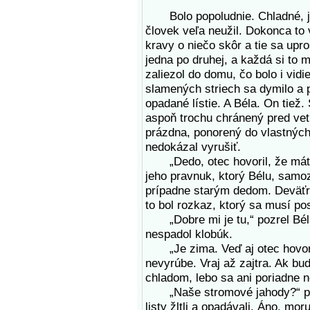
Bolo popoludnie. Chladné, jes
človek veľa neužil. Dokonca to v
kravy o niečo skôr a tie sa upr
jedna po druhej, a každá si to m
zaliezol do domu, čo bolo i vid
slamených striech sa dymilo a po
opadané lístie. A Béla. On tiež
aspoň trochu chránený pred ve
prázdna, ponorený do vlastných 
nedokázal vyrušiť.
„Dedo, otec hovoril, že máte í
jeho pravnuk, ktorý Bélu, sam
prípadne starým dedom. Deväťr
to bol rozkaz, ktorý sa musí po
„Dobre mi je tu,“ pozrel Béla 
nespadol klobúk.
„Je zima. Veď aj otec hovoril
nevyrúbe. Vraj až zajtra. Ak bud
chladom, lebo sa ani poriadne n
„Naše stromové jahody?“ pozr
listy žltli a opadávali. Áno, mo