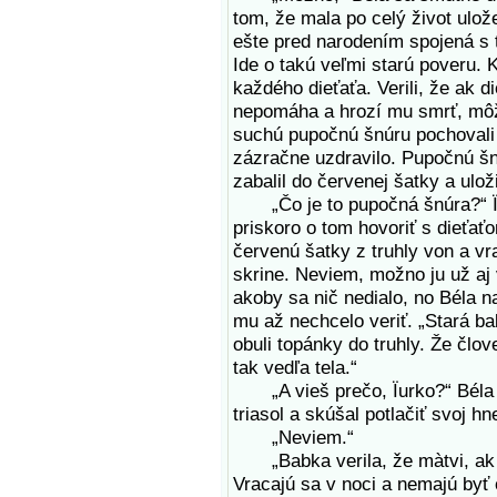
tom, že mala po celý život ulo
ešte pred narodením spojená s 
Ide o takú veľmi starú poveru. K
každého dieťaťa. Verili, že ak di
nepomáha a hrozí mu smrť, môžu
suchú pupočnú šnúru pochovali d
zázračne uzdravilo. Pupočnú š
zabalil do červenej šatky a uložil
„Čo je to pupočná šnúra?“ Ïur
priskoro o tom hovoriť s dieťa
červenú šatky z truhly von a vra
skrine. Neviem, možno ju už aj 
akoby sa nič nedialo, no Béla n
mu až nechcelo veriť. „Stará ba
obuli topánky do truhly. Že člo
tak vedľa tela.“
„A vieš prečo, Ïurko?“ Béla s
triasol a skúšal potlačiť svoj hn
„Neviem.“
„Babka verila, že màtvi, ak ni
Vracajú sa v noci a nemajú byť o