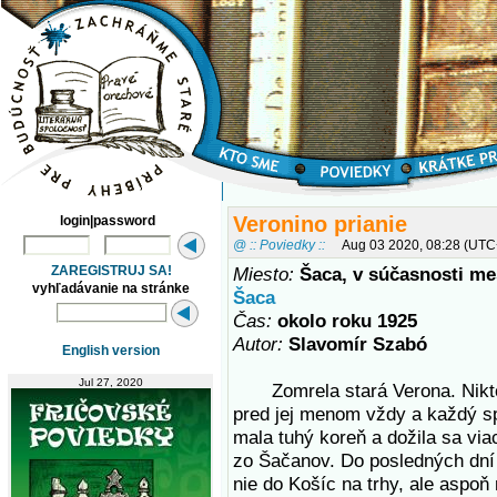
Veronino prianie
login|password
@ :: Poviedky ::
Aug 03 2020, 08:28 (UTC
ZAREGISTRUJ SA!
Miesto:
Šaca, v súčasnosti m
vyhľadávanie na stránke
Šaca
Čas:
okolo roku 1925
Autor:
Slavomír Szabó
English version
Jul 27, 2020
Zomrela stará Verona. Nikto 
pred jej menom vždy a každý s
mala tuhý koreň a dožila sa via
zo Šačanov. Do posledných dní 
nie do Košíc na trhy, ale aspoň