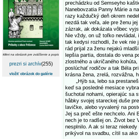
prechádzku od Semseyho kaštie
Nanebovzatia Panny Márie a naz
razy každučký deň okrem nedel
nezdá tak veľa, ale pre ženu je
zázrak, ak dokázala vôbec vyjsť
Nie vždy, on už toľko nevládal, 
tak kedysi rozhodli, že vek nie
rád prijal za ženu nejakú mladš
lepšia partia, dostala do vena 
klikni na obrázok pre zväčšenie a popis
zlostného a ukričaného kohúta,
prezri si archív
(255)
poslúchať rodičov a tak Béla pr
krásna žena, zrelá, rozvážna, h
vložiť obrázok do galérie
„Hýb sa, lebo sa prestaneš!“ 
keď sa posledné mesiace vybral
šuchotal nohami, opierajúc sa s
håbky svojej stareckej duše pr
lavičke, alebo vyvalený na post
Jej sa preč ešte nechcelo. Ani Bé
nech je to radšej on. Život bez
nesplnilo. A ak si teraz nieked
prikývol na svadbu, cítil sa ako