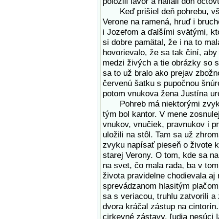
položili lavór a naliali doň oct
Keď prišiel deň pohrebu, všet
Verone na ramená, hruď i bruch
i Jozefom a ďalšími svätými, k
si dobre pamätal, že i na to ma
hovorievalo, že sa tak činí, ab
medzi živých a tie obrázky so s
sa to už bralo ako prejav zbožn
červenú šatku s pupočnou šnúro
potom vnukova žena Justína uro
Pohreb má niektorými zvykmi 
tým bol kantor. V mene zosnulej
vnukov, vnučiek, pravnukov i pr
uložili na stôl. Tam sa už zhrom
zvyku napísať pieseň o živote k
starej Verony. O tom, kde sa nar
na svet, čo mala rada, ba v to
života pravidelne chodievala a
sprevádzanom hlasitým plačom k
sa s veriacou, truhlu zatvorili a
dvora kráčal zástup na cintorín
cirkevné zástavy, ľudia nesúci 