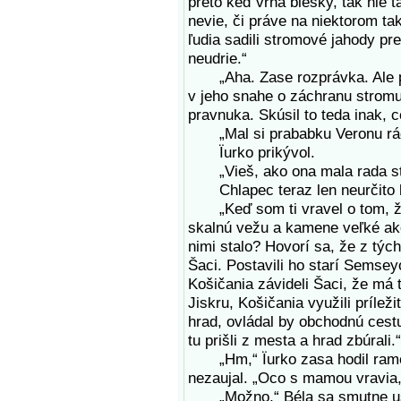
preto keď vrhá blesky, tak nie 
nevie, či práve na niektorom t
ľudia sadili stromové jahody pr
neudrie.“
„Aha. Zase rozprávka. Ale pekn
v jeho snahe o záchranu strom
pravnuka. Skúsil to teda inak, c
„Mal si prababku Veronu rá
Ïurko prikývol.
„Vieš, ako ona mala rada st
Chlapec teraz len neurčito 
„Keď som ti vravel o tom, že 
skalnú vežu a kamene veľké ako
nimi stalo? Hovorí sa, že z tých
Šaci. Postavili ho starí Semsey
Košičania závideli Šaci, že má 
Jiskru, Košičania využili príleži
hrad, ovládal by obchodnú cest
tu prišli z mesta a hrad zbúrali.“
„Hm,“ Ïurko zasa hodil ramen
nezaujal. „Oco s mamou vravia,
„Možno,“ Béla sa smutne usmi