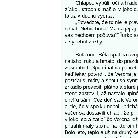
Chlapec vypúlil oči a hľadel n
zľakol, strach si našiel v jeho 
to už v duchu vyčítal.
„Povedzte, že to nie je pravd
odtiaľ. Nebuchoce! Mama jej aj t
vás nechcem počúvať!“ Ïurko sa
a vybehol z izby.
Bola noc. Béla spal na svojej 
natiahol ruku a hmatol do práz
zosmutnel. Spomínal na pohreb.
keď lekár potvrdil, že Verona j
požičal si máry a spolu so synm
zrkadlo prevesili plátno a staré
stene zastavili, až nastalo úpl
chvíľu sám. Cez deň sa k Veron
aj tie, čo v spolku neboli, pric
večer sa dostavili chlapi, že pr
vliekol sa a zatiaľ čo Verona lež
pritiahli malý stolík, na ktorom 
Bolo leto, teplo a už na druhý 