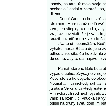
jahody, no táto už mala svoje n
nechcela,“ dodal a zamračil sa,
dilemu.
„Dedo! Otec ju chcel zrúbať u
stromom. Hore sa už nedá vyšpl
zem, len sliepky tu chodia, aby
vraj raz povedali, že je vám to 
snažil hovoriť prísne, ako to ča
„Na to si nepamätám. Keď chc
vyhàkol naraz Béla a do jeho z
odhodlanie, sila, čo ho zdvihla 
do domu, aby to dal najavo i sv
Pamäť starého Bélu bola občas
vypadlo úplne. Zvyčajne v nej o
Keby ste sa ho opýtali, čo obed
Netušil ani, či niekedy súhlasil
ju stará Verona, či vtedy ešte l
V niektorých rodinách bývalo z
vnuk sa oženil, či vnučka sa vy
odišli na druhý svet, dom im ost