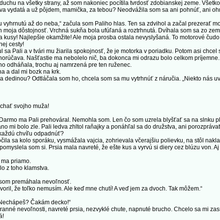
vzduchu na všetky strany, až som nakoniec pocítila tvrdosť zdobianskej zeme. Všetko
a vydatá a už pôjdem, mamička, za tebou? Neodvážila som sa ani pohnúť, ani oh
 vyhrnutú až do neba,“ začula som Paliho hlas. Ten sa zdvihol a začal prezerať mot
ja dôstojnosť. Vrchná sukňa bola ufúľaná a roztrhnutá. Dvíhala som sa zo zeme, 
na kusy! Najlepšie okamžite! Ale moja prosba ostala nevyslyšaná. To motorové čud
ej cesty!
sa Pali a v tvári mu žiarila spokojnosť, že je motorka v poriadku. Potom asi chce
a horúčava. Našťastie ma nebolelo nič, ba dokonca mi odrazu bolo celkom príjemne.
 odháňala, trochu aj namrzená pre ten ruženec.
a a dal mi bozk na krk.
a dedinou? Odtláčala som ho, chcela som sa mu vytrhnúť z náručia. „Niekto nás uvi
hať svojho muža!
mo ma Pali prehováral. Nemohla som. Len čo som uzrela blyšťať sa na slnku plech
ráno mi bolo zle. Pali ledva zhltol raňajky a ponáhľal sa do družstva, ani porozpráva
 každú chvíľu odpadnúť?
sa kolo sporáku, vysmážala vajcia, zohrievala včerajšiu polievku, na stôl naklad
 pomyslela som si. Prsia mala navreté, že ešte kus a vyrvú si diery cez blúzu von. Aj
 ma priamo.
o z toho klamstva.
som premáhala nevoľnosť.
oril, že toľko nemusím. Ale keď mne chutí! A veď jem za dvoch. Tak môžem.“
 „Nechápeš? Čakám decko!“
anné nevoľnosti, navreté prsia, nezvyklé chute, napnuté brucho. Chcelo sa mi zasm
á!