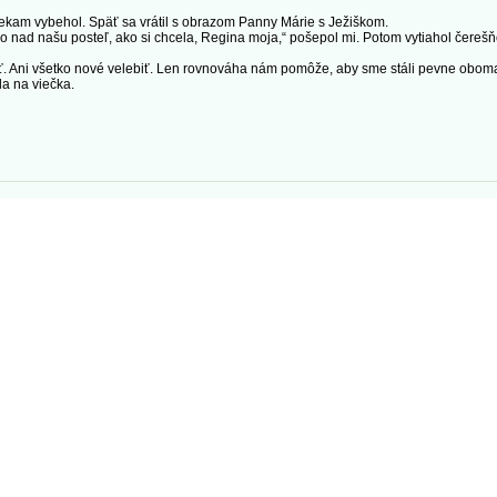
kam vybehol. Späť sa vrátil s obrazom Panny Márie s Ježiškom.
ad našu posteľ, ako si chcela, Regina moja,“ pošepol mi. Potom vytiahol čerešňovi
ni všetko nové velebiť. Len rovnováha nám pomôže, aby sme stáli pevne oboma n
a na viečka.