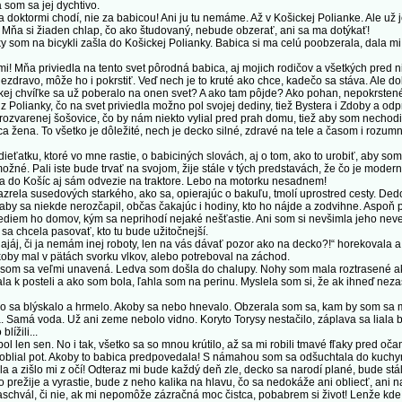
som sa jej dychtivo.
tormi chodí, nie za babicou! Ani ju tu nemáme. Až v Košickej Polianke. Ale už je
Mňa si žiaden chlap, čo ako študovaný, nebude obzerať, ani sa ma dotýkať!
 na bicykli zašla do Košickej Polianky. Babica si ma celú poobzerala, dala mi m
Mňa priviedla na tento svet pôrodná babica, aj mojich rodičov a všetkých pred n
nezdravo, môže ho i pokrstiť. Veď nech je to kruté ako chce, kadečo sa stáva. Ale dok
kej chvíľke sa už poberalo na onen svet? A ako tam pôjde? Ako pohan, nepokrstené?
 Polianky, čo na svet priviedla možno pol svojej dediny, tiež Bystera i Zdoby a odp
rozvarenej šošovice, čo by nám niekto vylial pred prah domu, tiež aby som nechodi
a žena. To všetko je dôležité, nech je decko silné, zdravé na tele a časom i rozum
tku, ktoré vo mne rastie, o babiciných slovách, aj o tom, ako to urobiť, aby so
žné. Pali iste bude trvať na svojom, žije stále v tých predstavách, že čo je moder
a do Košíc aj sám odvezie na traktore. Lebo na motorku nesadnem!
a susedových starkého, ako sa, opierajúc o bakuľu, tmolí uprostred cesty. Dedo 
by sa niekde nerozčapil, občas čakajúc i hodiny, kto ho nájde a zodvihne. Aspoň p
ediem ho domov, kým sa neprihodí nejaké nešťastie. Ani som si nevšimla jeho neve
sa chcela pasovať, kto tu bude užitočnejší.
áj, či ja nemám inej roboty, len na vás dávať pozor ako na decko?!“ horekovala a
akoby mal v pätách svorku vlkov, alebo potreboval na záchod.
som sa veľmi unavená. Ledva som došla do chalupy. Nohy som mala roztrasené ako 
a k posteli a ako som bola, ľahla som na perinu. Myslela som si, že ak ihneď nez
o sa blýskalo a hrmelo. Akoby sa nebo hnevalo. Obzerala som sa, kam by som sa 
 Samá voda. Už ani zeme nebolo vidno. Koryto Torysy nestačilo, záplava sa liala br
lížili...
 len sen. No i tak, všetko sa so mnou krútilo, až sa mi robili tmavé fľaky pred oč
 oblial pot. Akoby to babica predpovedala! S námahou som sa odšuchtala do kuchy
a zišlo mi z očí! Odteraz mi bude každý deň zle, decko sa narodí plané, bude stá
 to prežije a vyrastie, bude z neho kalika na hlavu, čo sa nedokáže ani obliecť, ani 
aschvál, či nie, ak mi nepomôže zázračná moc čistca, pobabrem si život! Lenže kde 