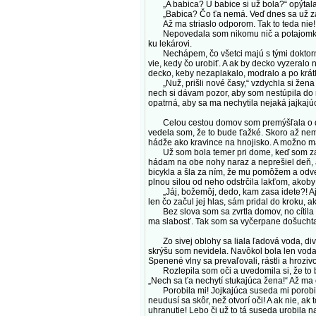
„A babica? U babice si už bola?“ opýtala 
„Babica? Čo ťa nemá. Veď dnes sa už za dok
Až ma striaslo odporom. Tak to teda nie! 
Nepovedala som nikomu nič a potajomky som
ku lekárovi.
Nechápem, čo všetci majú s tými doktormi! 
vie, kedy čo urobiť. A ak by decko vyzeralo 
decko, keby nezaplakalo, modralo a po krát
„Nuž, prišli nové časy,“ vzdychla si žena z
nech si dávam pozor, aby som nestúpila do 
opatrná, aby sa ma nechytila nejaká jajkajúc
Celou cestou domov som premýšľala o dieťa
vedela som, že to bude ťažké. Skoro až nemo
hádže ako kravince na hnojisko. A možno m
Už som bola temer pri dome, keď som zazrel
hádam na obe nohy naraz a neprešiel deň, a
bicykla a šla za ním, že mu pomôžem a odv
plnou silou od neho odstrčila lakťom, akoby 
„Jáj, božemôj, dedo, kam zasa idete?! Ajaj
len čo začul jej hlas, sám pridal do kroku, 
Bez slova som sa zvrtla domov, no cítila 
ma slabosť. Tak som sa vyčerpane došuchtal
Zo sivej oblohy sa liala ľadová voda, div
skrýšu som nevidela. Navôkol bola len voda.
Spenené vlny sa prevaľovali, rástli a hrozivo b
Rozlepila som oči a uvedomila si, že to bol
„Nech sa ťa nechytí stukajúca žena!“ Až ma
Porobila mi! Jojkajúca suseda mi porobila 
neudusí sa skôr, než otvorí oči! A ak nie, ak
uhranutie! Lebo či už to tá suseda urobila n