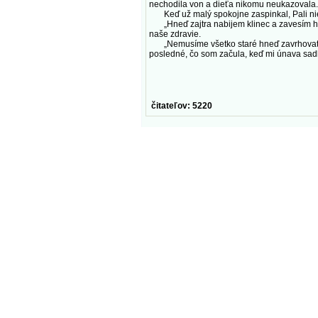
nechodila von a dieťa nikomu neukazovala.
Keď už malý spokojne zaspinkal, Pali nie
„Hneď zajtra nabijem klinec a zavesím ho n
naše zdravie.
„Nemusíme všetko staré hneď zavrhovať. A
posledné, čo som začula, keď mi únava sadl
čitateľov: 5220