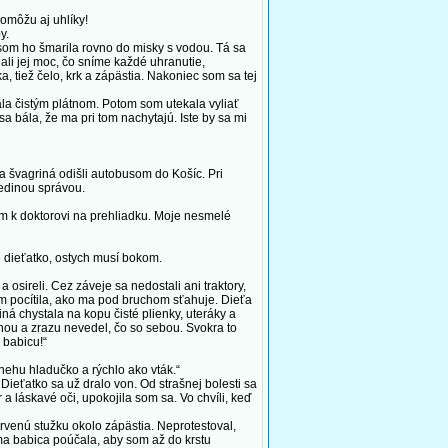
omôžu aj uhlíky!
y.
som ho šmarila rovno do misky s vodou. Tá sa
dali jej moc, čo sníme každé uhranutie,
a, tiež čelo, krk a zápästia. Nakoniec som sa tej
a čistým plátnom. Potom som utekala vyliať
a bála, že ma pri tom nachytajú. Iste by sa mi
a švagriná odišli autobusom do Košíc. Pri
edinou správou.
m k doktorovi na prehliadku. Moje nesmelé
 dieťatko, ostych musí bokom.
sireli. Cez záveje sa nedostali ani traktory,
om pocítila, ako ma pod bruchom sťahuje. Dieťa
á chystala na kopu čisté plienky, uteráky a
ou a zrazu nevedel, čo so sebou. Svokra to
 babicu!“
ehu hladučko a rýchlo ako vták.“
Dieťatko sa už dralo von. Od strašnej bolesti sa
a láskavé oči, upokojila som sa. Vo chvíli, keď
venú stužku okolo zápästia. Neprotestoval,
ma babica poúčala, aby som až do krstu