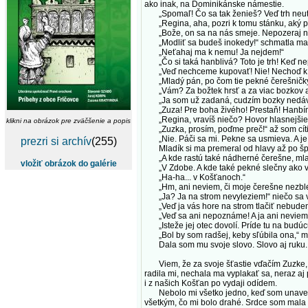
ako inak, na Dominikánske námestie.
„Spomaľ! Čo sa tak ženieš? Veď trh neut
„Regina, aha, pozri k tomu stánku, aký pek
„Bože, on sa na nás smeje. Nepozeraj naň
„Modliť sa budeš inokedy!“ schmatla ma 
„Neťahaj ma k nemu! Ja nejdem!“
„Čo si taká hanblivá? Toto je trh! Keď nepr
„Veď nechceme kupovať! Nie! Nechoď k n
„Mladý pán, po čom tie pekné čerešničky dá
„Vám? Za božtek hrsť a za viac bozkov aj
„Ja som už zadaná, cudzím bozky nedávam.
„Zuza! Pre boha živého! Prestaň! Hanbím s
„Regina, vravíš niečo? Hovor hlasnejšie, 
klikni na obrázok pre zväčšenie a popis
„Zuzka, prosím, poďme preč!“ až som cíti
„Nie. Páči sa mi. Pekne sa usmieva. A je p
prezri si archív
(255)
Mladík si ma premeral od hlavy až po špi
„A kde rastú také nádherné čerešne, mla
vložiť obrázok do galérie
„V Zdobe. A kde také pekné slečny ako v
„Ha-ha... v Košťanoch.“
„Hm, ani neviem, či moje čerešne nezblednú 
„Ja? Ja na strom nevyleziem!“ niečo sa vo
„Veď ja vás hore na strom tlačiť nebudem. 
„Veď sa ani nepoznáme! A ja ani neviem, či
„Isteže jej otec dovolí. Príde tu na budúc
„Bol by som radšej, keby sľúbila ona,“ mla
Dala som mu svoje slovo. Slovo aj ruku. A
Viem, že za svoje šťastie vďačím Zuzke, m
radila mi, nechala ma vyplakať sa, neraz aj
i z našich Košťan po vydaji odídem.
Nebolo mi všetko jedno, keď som unavená po
všetkým, čo mi bolo drahé. Srdce som mala 