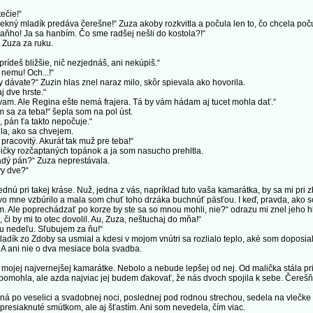
ečie!“
ný mladík predáva čerešne!“ Zuza akoby rozkvitla a počula len to, čo chcela poč
ho! Ja sa hanbím. Čo sme radšej nešli do kostola?!“
Zuza za ruku.
ídeš bližšie, nič nezjednáš, ani nekúpiš.“
emu! Och...!“
vate?“ Zuzin hlas znel naraz milo, skôr spievala ako hovorila.
 dve hrste.“
 Ale Regina ešte nemá frajera. Tá by vám hádam aj tucet mohla dať.“
a za teba!“ šepla som na pol úst.
pán ťa takto nepočuje.“
la, ako sa chvejem.
racovitý. Akurát tak muž pre teba!“
čky rozčaptaných topánok a ja som nasucho prehltla.
dý pán?“ Zuza neprestávala.
y dve?“
pri takej kráse. Nuž, jedna z vás, napríklad tuto vaša kamarátka, by sa mi pri zbi
 mne vzbúrilo a mala som chuť toho drzáka buchnúť päsťou. I keď, pravda, ako s
Ale poprechádzať po korze by ste sa so mnou mohli, nie?“ odrazu mi znel jeho hla
 by mi to otec dovolil. Au, Zuza, neštuchaj do mňa!“
u nedeľu. Sľubujem za ňu!“
dík zo Zdoby sa usmial a kdesi v mojom vnútri sa rozlialo teplo, aké som doposia
 ani nie o dva mesiace bola svadba.
ojej najvernejšej kamarátke. Nebolo a nebude lepšej od nej. Od malička stála pri
 pomohla, ale azda najviac jej budem ďakovať, že nás dvoch spojila k sebe. Čerešň
 veselici a svadobnej noci, poslednej pod rodnou strechou, sedela na vlečke tra
presiaknuté smútkom, ale aj šťastím. Ani som nevedela, čím viac.