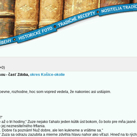
+0)
sou - časť Zdoba,
okres Košice-okolie
evne, rozhodne, hoc som vopred vedela, že nakoniec asi ustúpim.
!“
 až o tri hodiny,“ Zuze nejako ťahalo jeden kútik úst bokom, čo bolo pre mňa jasn
 jej neznesiteľného frflania.
Dobre ťa poznám! Nuž dobre, ale len kukneme a vrátime sa.“
Zuza sa odrazu zazubila a mierne zdvihla hlavu nahor ako víťazi. Hneď na to rýchl