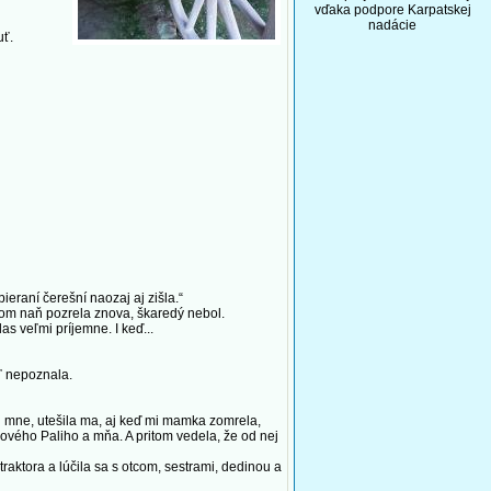
vďaka podpore Karpatskej
nadácie
uť.
eraní čerešní naozaj aj zišla.“
om naň pozrela znova, škaredý nebol.
s veľmi príjemne. I keď...
ľ nepoznala.
 mne, utešila ma, aj keď mi mamka zomrela,
ového Paliho a mňa. A pritom vedela, že od nej
ktora a lúčila sa s otcom, sestrami, dedinou a