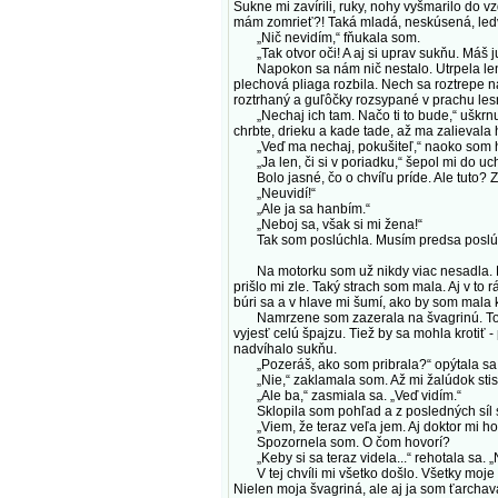
Sukne mi zavírili, ruky, nohy vyšmarilo do 
mám zomrieť?! Taká mladá, neskúsená, ledv
„Nič nevidím,“ fňukala som.
„Tak otvor oči! A aj si uprav sukňu. Máš ju
Napokon sa nám nič nestalo. Utrpela len mo
plechová pliaga rozbila. Nech sa roztrepe 
roztrhaný a guľôčky rozsypané v prachu lesn
„Nechaj ich tam. Načo ti to bude,“ uškrnul 
chrbte, drieku a kade tade, až ma zalieval
„Veď ma nechaj, pokušiteľ,“ naoko som ho
„Ja len, či si v poriadku,“ šepol mi do uch
Bolo jasné, čo o chvíľu príde. Ale tuto? Z
„Neuvidí!“
„Ale ja sa hanbím.“
„Neboj sa, však si mi žena!“
Tak som poslúchla. Musím predsa poslúc
Na motorku som už nikdy viac nesadla. Dar
prišlo mi zle. Taký strach som mala. Aj v to 
búri sa a v hlave mi šumí, ako by som mala
Namrzene som zazerala na švagrinú. Točila 
vyjesť celú špajzu. Tiež by sa mohla krotiť -
nadvíhalo sukňu.
„Pozeráš, ako som pribrala?“ opýtala sa
„Nie,“ zaklamala som. Až mi žalúdok stisl
„Ale ba,“ zasmiala sa. „Veď vidím.“
Sklopila som pohľad a z posledných síl 
„Viem, že teraz veľa jem. Aj doktor mi hov
Spozornela som. O čom hovorí?
„Keby si sa teraz videla...“ rehotala sa.
V tej chvíli mi všetko došlo. Všetky moje r
Nielen moja švagriná, ale aj ja som ťarchav