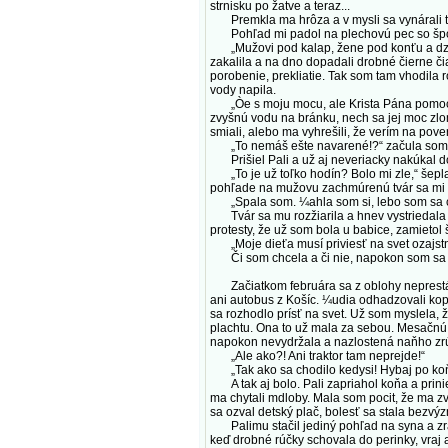
strnisku po žatve a teraz...
Premkla ma hrôza a v mysli sa vynárali tie
Pohľad mi padol na plechovú pec so šporák
„Mužovi pod kalap, žene pod konťu a dzifč
zakalila a na dno dopadali drobné čierne čia
porobenie, prekliatie. Tak som tam vhodila r
vody napila.
„Òe s moju mocu, ale Krista Pána pomocu!“
zvyšnú vodu na bránku, nech sa jej moc zlom
smiali, alebo ma vyhrešili, že verím na pover
„To nemáš ešte navarené!?“ začula som zr
Prišiel Pali a už aj neveriacky nakúkal do
„To je už toľko hodín? Bolo mi zle,“ šepla
pohľade na mužovu zachmúrenú tvár sa mi m
„Spala som. ¼ahla som si, lebo som sa cít
Tvár sa mu rozžiarila a hnev vystriedala 
protesty, že už som bola u babice, zamieto
„Moje dieťa musí priviesť na svet ozajstn
Či som chcela a či nie, napokon som sa aj 
Začiatkom februára sa z oblohy neprestával 
ani autobus z Košíc. ¼udia odhadzovali kopy
sa rozhodlo prísť na svet. Už som myslela,
plachtu. Ona to už mala za sebou. Mesačnú 
napokon nevydržala a nazlostená naňho zrúk
„Ale ako?! Ani traktor tam neprejde!“
„Tak ako sa chodilo kedysi! Hybaj po koňa
A tak aj bolo. Pali zapriahol koňa a prinie
ma chytali mdloby. Mala som pocit, že ma zvn
sa ozval detský plač, bolesť sa stala bezv
Palimu stačil jediný pohľad na syna a zra
keď drobné rúčky schovala do perinky, vraj