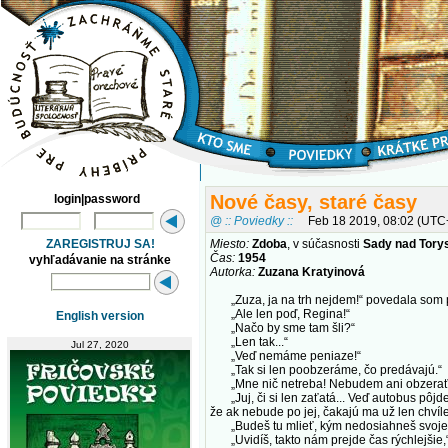
Nové časy, staré časy
login|password
@ :: Poviedky ::
Feb 18 2019, 08:02 (UTC
ZAREGISTRUJ SA!
Miesto:
Zdoba
, v súčasnosti
Sady nad Tory
Čas:
1954
vyhľadávanie na stránke
Autorka:
Zuzana Kratyinová
„Zuza, ja na trh nejdem!“ povedala som p
„Ale len poď, Regina!“
English version
„Načo by sme tam šli?“
„Len tak...“
Jul 27, 2020
„Veď nemáme peniaze!“
„Tak si len poobzeráme, čo predávajú.“
„Mne nič netreba! Nebudem ani obzerať
„Juj, či si len zaťatá... Veď autobus pôjde
že ak nebude po jej, čakajú ma už len chvíle
„Budeš tu mlieť, kým nedosiahneš svoje. 
„Uvidíš, takto nám prejde čas rýchlejšie,“ 