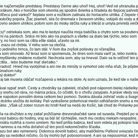
 najčernejšie predstavy. Predstavy čierne ako uhoľ! Hej, uhoľ! Veď od uhranutia p
om. Ako v horúčke som otvorila jej spodné dvierka a hľadela do tlejúcej pahreb
ecu pod varkoč!“ šeptala som a nožíkom zatínala do horiaceho uhlíka. Z čepele 
stočky popola. Žiar, plameň, sila čo driemala v žeravom uhlíku, vstúpili do vody a 
ovno sedem uhlíkov, potom som do misky strčila ruky a trikrát si umyla privretá viečk
 odriekala som, ako ma to kedysi naučila moja babička a chytro som sa poutieral
í na pántoch. Srdce mi bilo ako na poplach a všetko sa dialo tak rýchlo, lebo som s
y, no hoci som sa cítila ešte slabá, uľavilo sa mi.
azu od chrbta. V mihu som sa otočila.
 jediného hrnca, čo tam stál. V ňom iba zvyšok polievky zo včerajška.
 som vinovato. Až teraz som si spomenula, že dnes som mala variť ja, lebo svokra 
yšlienky zmätene rozbehli. Nechcela som, aby sa hneval. Dalo sa to odčiniť len j
ila... lebo budeme mať dieťatko.“
radosť. Hneď ma vyobjímal a ani nie do minúty si vymohol odo mňa sľub, že pôjde
l šmahom ruky.
ý doktor!“
tak musela otàčať rozčapená u lekára na stole. Aj som uznala, že keď ide o naše
sypať sneh. Cesty a chodníky sa zabeleli, oťaželi pod náporom bielej nádielky a o
 snehu od rána, no márna práca, čo očistili, to o chvíľu zasypalo. A práve vtedy s
 že napokon porodím doma celkom bez pomoci. Svokra dávala zohriať vodu a švagrin
dcérku uložila do kolísky. Pali vystrašene pobehoval medzi odhàňaním snehu a mn
la: „Však už zober rozum do hrsti! Keď sa nedá do Košíc, tak choď do Polianky po
 na družstvo a my zatiaľ požičiame drevorubačské sane od suseda. Prejdeš po sn
sol babicu do hodiny, vraj sa bál ísť rýchlejšie, nech mu cestou niekam nespadne. 
útra roztrhá a rovno umriem. No keď prišla babica, keď som videla jej pokojnú tvár 
ýznamnou a na mňa doľahol už len pocit nekonečného šťastia.
zu bol ako vymenený. Dokonca dovolil babici, aby maličkému Paľkovi uviazala čer
 aby sa nedotkol ničoho, čo by mohlo byť pobosorované. A ani sa nepousmial, keď 