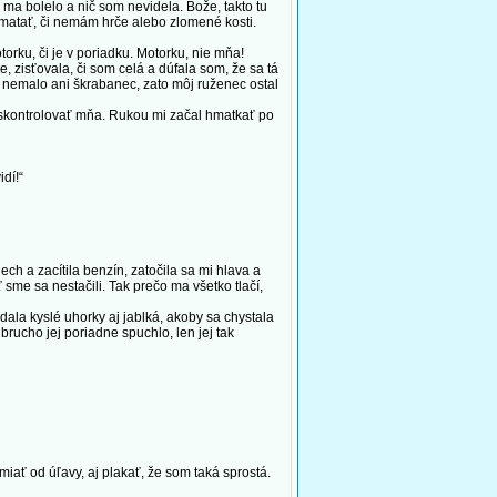
 ma bolelo a nič som nevidela. Bože, takto tu
matať, či nemám hrče alebo zlomené kosti.
orku, či je v poriadku. Motorku, nie mňa!
zisťovala, či som celá a dúfala som, že sa tá
o nemalo ani škrabanec, zato môj ruženec ostal
l skontrolovať mňa. Rukou mi začal hmatkať po
dí!“
 a zacítila benzín, zatočila sa mi hlava a
ť sme sa nestačili. Tak prečo ma všetko tlačí,
ala kyslé uhorky aj jablká, akoby sa chystala
 brucho jej poriadne spuchlo, len jej tak
iať od úľavy, aj plakať, že som taká sprostá.