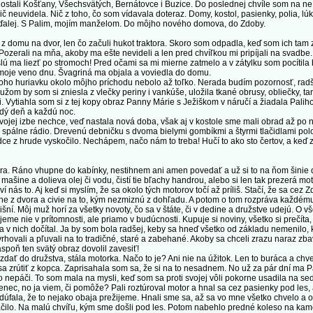
stali Košťany, Všechsvätých, Bernátovce i Buzice. Do poslednej chvíle som na ne 
 neuvidela. Nič z toho, čo som vídavala doteraz. Domy, kostol, pasienky, polia, lúky 
 ďalej. S Palim, mojím manželom. Do môjho nového domova, do Zdoby.
domu na dvor, len čo začuli hukot traktora. Skoro som odpadla, keď som ich tam z
Pozerali na mňa, akoby ma ešte nevideli a len pred chvíľkou mi pripíjali na svadbe.
šlú ma liezť po stromoch! Pred očami sa mi mierne zatmelo a v zátylku som pocítila 
i moje veno dnu. Švagriná ma objala a voviedla do domu.
ho huriavku okolo môjho príchodu nebolo až toľko. Nerada budím pozornosť, rad
m by som si zniesla z vlečky periny i vankúše, uložila tkané obrusy, obliečky, tan
. Vytiahla som si z tej kopy obraz Panny Márie s Ježiškom v náručí a žiadala Paliho
dý deň a každú noc.
ojej izbe nechce, veď nastala nová doba, však aj v kostole sme mali obrad až po n
o spálne rádio. Drevenú debničku s dvoma bielymi gombíkmi a štyrmi tlačidlami položil
rdce z hrude vyskočilo. Nechápem, načo nám to treba! Hučí to ako sto čertov, a keď 
. Ráno vhupne do kabínky, nestihnem ani amen povedať a už si to na ňom šinie 
mašine a dolieva olej či vodu, čistí tie bľachy handrou, alebo si len tak prezerá mot
ás to. Aj keď si myslím, že sa okolo tých motorov točí až príliš. Stačí, že sa cez Z
ne z dvora a civie na to, kým nezmiznú z dohľadu. A potom o tom rozpráva každému 
 Môj muž horí za všetky novoty, čo sa v štáte, či v dedine a družstve udejú. O vše
ijeme nie v prítomnosti, ale priamo v budúcnosti. Kupuje si noviny, všetko si prečí
sa v nich dočítal. Ja by som bola radšej, keby sa hneď všetko od základu nemenilo, 
zavrhovali a pľuvali na to tradičné, staré a zabehané. Akoby sa chceli zrazu naraz zb
aspoň ten svätý obraz dovolil zavesiť!
ť do družstva, stála motorka. Načo to je? Ani nie na úžitok. Len to buráca a chve
sa zrútiť z kopca. Zaprisahala som sa, že si na to nesadnem. No už za pár dní ma Pa
 nepáči. To som mala na mysli, keď som sa proti svojej vôli pokorne usadila na se
ec, no ja viem, či pomôže? Pali roztúroval motor a hnal sa cez pasienky pod les, 
 a dúfala, že to nejako obaja prežijeme. Hnali sme sa, až sa vo mne všetko chvelo a 
páčilo. Na malú chvíľu, kým sme došli pod les. Potom nabehlo predné koleso na kam