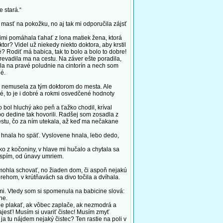
 stará.“
asť na pokožku, no aj tak mi odporučila zájsť
imi pomáhala ťahať z lona matiek žena, ktorá
tor? Videl už niekedy niekto doktora, aby krstil
 Rodiť má babica, tak to bolo a bolo to dobre!
revadila ma na cestu. Na záver ešte poradila,
la na pravé poludnie na cintorín a nech som
né.
m nemusela za tým doktorom do mesta. Ale
né, to je i dobré a rokmi osvedčené hodnoty
bol hluchý ako peň a ťažko chodil, kríval
o dedine tak hovorili. Radšej som zosadla z
stu, čo za ním utekala, až keď ma nečakane
 hnala ho späť. Vyslovene hnala, lebo dedo,
z kočoniny, v hlave mi hučalo a chytala sa
aspím, od únavy umriem.
mohla schovať, no žiaden dom, či aspoň nejakú
ehom, v krútňavách sa divo točila a dvíhala.
ami. Vtedy som si spomenula na babicine slová:
ne.
le plakať, ak vôbec zaplače, ak nezmodrá a
najesť! Musím si uvariť čistec! Musím zmyť
ja tu nájdem nejaký čistec? Ten rastie na poli v