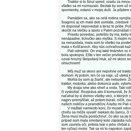
Traktor si to šinul vpred, vzadu za mnou o
všetko sa mi rozmazalo. Beztak by som už nič
spomienky, ostanú v mojej duši. Ja pôjdem
Pamätám sa, ako sa celá rodina vyrojila z 
švagrinú aj ich malé deti usmiate, zvedavé. 
mi doposiaľ nepovedali a teraz to príde. Po
skočili na vlečku a spolu s Palim poznášal
Pravdu povediac, potešilo by ma, keby to
nenápadne, tichučko ako myška. S mojim mužo
sa nenazdala, mala som to všetko na posteli
mala v Košťanoch. Aby nás ochraňovali kaž
Pali odmietol. On vraj také tmárstvo vo sv
bola spokojná. Ešte v ten večer privliekol d
ozval hrozný škripotavý hluk, až mi skoro s
ohluchnem!
Môj muž sa skoro ani nepohne od traktora
domom. Aj potom, len čo sa naje, už uteká k 
Mohla by som aj žiarliť, ale nebudem. Živí n
traktor, motorka, alebo dokonca auto, vybeh
My dvaja sme ako oheň a voda. Takí odlišní.
či vyskúšať. Rozpráva ako tí komunisti, že ž
naťahal by si domov všetky veci, o ktorých 
najprv premýšľali, až potom búrali, ničili, 
našich rodičov a prarodičov. A keby mi Pali 
V maštali namiesto koní, čo museli odovzda
chvíľu sa môže vyvaliť niekam do šancu, či 
Žena musí muža poslúchnuť, čo ako sa jej to
prípad som mala omotaný kolo zápästia ružen
som zavrela oči, pritisla tvár o jeho chrbát
ten ryčiaci motor. Tak sa mi to napokon za