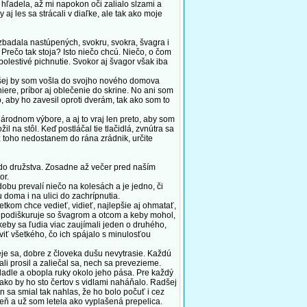
hľadela, až mi napokon oči zalialo slzami a
aj les sa strácali v diaľke, ale tak ako moje
badala nastúpených, svokru, svokra, švagra i
 Prečo tak stoja? Isto niečo chcú. Niečo, o čom
bolestivé pichnutie. Svokor aj švagor však iba
šej by som vošla do svojho nového domova
iere, príbor aj oblečenie do skrine. No ani som
, aby ho zavesil oproti dverám, tak ako som to
árodnom výbore, a aj to vraj len preto, aby som
 na stôl. Keď postláčal tie tlačidlá, zvnútra sa
z toho nedostanem do rána zrádnik, určite
do družstva. Zosadne až večer pred naším
or.
dobu prevalí niečo na kolesách a je jedno, či
doma i na ulici do zachrípnutia.
tkom chce vedieť, vidieť, najlepšie aj ohmatať,
ta, podiškuruje so švagrom a otcom a keby mohol,
keby sa ľudia viac zaujímali jeden o druhého,
aviť všetkého, čo ich spájalo s minulosťou
je sa, dobre z človeka dušu nevytrasie. Každú
li prosil a zaliečal sa, nech sa prevezieme.
dadle a obopla ruky okolo jeho pása. Pre každý
ako by ho sto čertov s vidlami naháňalo. Radšej
on sa smial tak nahlas, že ho bolo počuť i cez
eň a už som letela ako vyplašená prepelica.