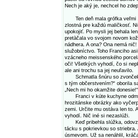
Nech je aký je, nechcel ho zdep
Ten deň mala grófka veľmi zlú
zlostná pre každú maličkosť. Ni
upokojiť. Po mysli jej behala le
pretàčala vo svojom novom kož
nádhera. A ona? Ona nemá nič! 
služobníctvo. Toho Franciho asi 
vzácneho meissenského porcelán
oči! Všetkých vyhodí, čo si nepl
ale ani trochu sa jej neuľavilo.
Schmatla šnúru so zvončekom 
s tým občerstvením?“ oborila sa
„Nech mi ho okamžite donesie!“
Franci v kúte kuchyne odmieta
hrozitánske obrázky ako vyčerp
zemi. Určite mu ostáva len to. 
vyhodí. Nič iné si nezaslúži.
Keď pribehla slúžka, odovzda
tácku s pokrievkou so striebra.
úsmevom. Už sa nenáhlil, kráča