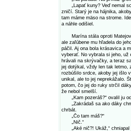
„Lapať kuny? Veď nemal so se
zničí. Starý je na hájnika, ako
tam máme mäso na strome. Idem
a náhle odišiel.
Marína stála oproti Matejovi a
ale zaľúbene mu hľadela do jeh
páčil. Aj ona bola krásavica a m
vyberať. No vybrala si jeho, už
hrávali na skrývačky, a teraz sa
jej dotýkal, vždy len tak letmo,
rozbúšilo srdce, akoby jej išlo 
unikal, ale to jej neprekážalo. 
potom, čo jej do ruky strčil dáky
že nebol smelší.
„Kam pozeráš?“ ovalil ju od c
„Zakrádaš sa ako dáky chmatár
chrbát.
„Čo tam máš?“
„Nič.“
„Aké nič?! Ukáž,“ chniapal jej