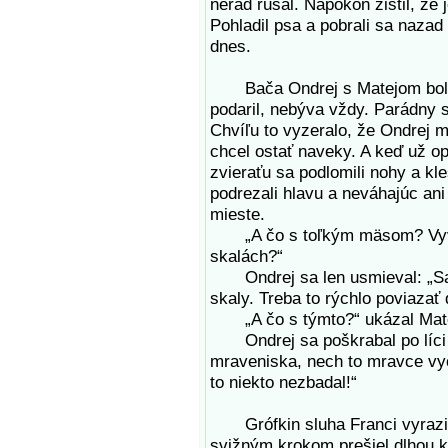
nerád rušal. Napokon zistil, že 
Pohladil psa a pobrali sa nazad
dnes.
Bača Ondrej s Matejom boli s
podaril, nebýva vždy. Parádny 
Chvíľu to vyzeralo, že Ondrej m
chcel ostať naveky. A keď už opä
zvieraťu sa podlomili nohy a kl
podrezali hlavu a neváhajúc ani
mieste.
„A čo s toľkým mäsom? Vyvia
skalách?“
Ondrej sa len usmieval: „Sa t
skaly. Treba to rýchlo poviazať
„A čo s týmto?“ ukázal Matej
Ondrej sa poškrabal po líci a
mraveniska, nech to mravce vyči
to niekto nezbadal!“
Grófkin sluha Franci vyrazil 
svižným krokom prešiel dlhou k