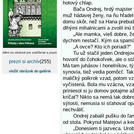
hotový chlap.
Bača Ondrej, hrdý majster v p
muž hádavej ženy, na ňu hľadel
domu skôr, než sa Hana prebudí
dlhými mihalnicami a zvolil inú 
„Ale mamka, vieš dobre, že ná
dychom nestačí. Kým sa spamä
„A ovce? Kto ich poriadi?”
Tu už stačil jeden Ondrejov 
klikni na obrázok pre zväčšenie a popis
hovoriť do čohokoľvek, ale o s
prezri si archív
(255)
Má tam juhásov i honelníkov, tý
synovia, tiež vedia pomôcť. Tak
vložiť obrázok do galérie
maličký polkrok vzad, potom vza
vyčistená. Bola mu vzácna, vza
priniesol si ju domov potajme až
kričať? Nikto sa nemá tak dobr
sýtosti, nemusia si sťahovať o
nechváliť.
Ondrej zabalil pušku do ľanové
od stola. Pokynul Matejovi a ke
„Donesiem ti jazveca. Urobíš 