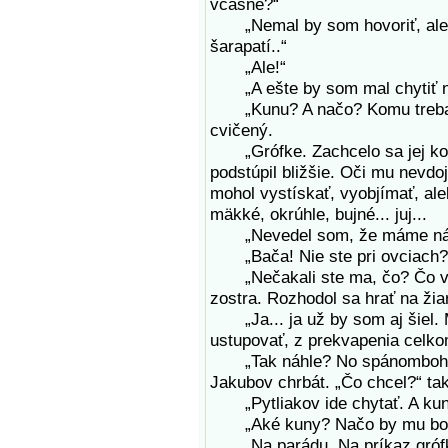
včasne?“
„Nemal by som hovoriť, ale 
šarapatí..“
„Ale!“
„A ešte by som mal chytiť n
„Kunu? A načo? Komu treba ta
cvičený.
„Grófke. Zachcelo sa jej kožu
podstúpil bližšie. Oči mu nevdo
mohol vystískať, vyobjímať, aleb
mäkké, okrúhle, bujné... juj...
„Nevedel som, že máme návšt
„Bača! Nie ste pri ovciach?“ 
„Nečakali ste ma, čo? Čo vy k
zostra. Rozhodol sa hrať na žia
„Ja... ja už by som aj šiel. M
ustupovať, z prekvapenia celko
„Tak náhle? No spánombohom,“
Jakubov chrbát. „Čo chcel?“ tak
„Pytliakov ide chytať. A kun
„Aké kuny? Načo by mu bol
„Na parádu. Na príkaz grófky