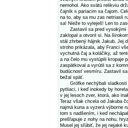
nemohol. Ako svätú relikviu drž
čajník s pariacim sa čajom. Cel
na to, aby sa mu zas netriasli r
sa! Nieže to vyleješ! Len to za
Zastavil sa pred vysokými dv
zaklopal a otvoril si. Na širok
stál zhrbený hájnik Jakub. Jej d
stroho prikázala, aby Franci vše
vychutná čaj a koláčiky, až ten
a na čelo mu vystúpili kropaje p
zaspätkoval a vyrútil sa z kom
budúcnosť vesmíru. Zastavil sa
bežal späť.
Grófke nechýbali sladkosti ani
pytliaci, i keď inokedy by horel
v jej lesoch zver, ktorá, ako ina
Teraz však chcela od Jakuba čos
najmä kuna a vyzerá výborne na
tom s nadšením, i keď nechápal
prešľapuje z nohy na nohu, hryz
Musel jej sľúbiť, že jej nejaké 