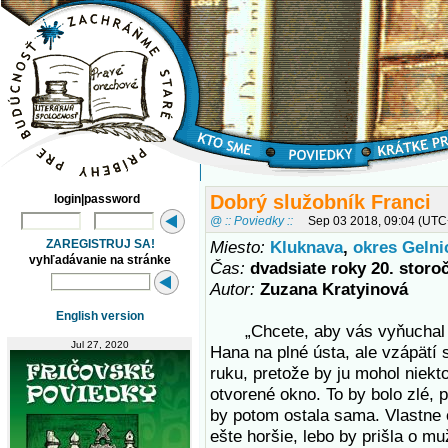
Dobrý služobník Franci
login|password
@ :: Poviedky ::
Sep 03 2018, 09:04 (UTC
ZAREGISTRUJ SA!
Miesto:
Kluknava
,
okres Gelni
vyhľadávanie na stránke
Čas:
dvadsiate roky 20. storo
Autor:
Zuzana Kratyinová
English version
„Chcete, aby vás vyňuchal h
Jul 27, 2020
Hana na plné ústa, ale vzápätí s
ruku, pretože by ju mohol niekt
otvorené okno. To by bolo zlé, 
by potom ostala sama. Vlastne 
ešte horšie, lebo by prišla o m