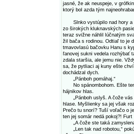
jasné, že ak neuspeje, v grófki
ktorý bol azda tým najneohrab
Slnko vystúpilo nad hory a o
zo širokých kluknavských pasie
teraz svižne náhlil lúčnatým sv
žil bača s rodinou. Odtiaľ to je
tmavovlasú bačovku Hanu s kyp
ľanovej sukni vedela rozhýbať 
zdala staršia, ale jemu nie. Vž
sa, že pytliaci aj kuny ešte ch
dochádzal dych.
„Pánboh pomáhaj.“
No spánombohom. Ešte ten tu 
hájnikov hlas.
„Pánboh uslyš. A čože vás tu
hlase. Myšlienky sa jej však ro
Prečo tu snorí? Tuší voľačo o j
ten jej somár nedá pokoj?! Furt
„A čože ste taká zamyslená
„Len tak nad robotou,“ pokús