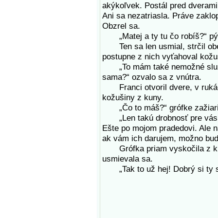
akýkoľvek. Postál pred dverami 
Ani sa nezatriasla. Práve zaklo
Obzrel sa.
„Matej a ty tu čo robíš?“ pý
Ten sa len usmial, strčil obe
postupne z nich vyťahoval kožuš
„To mám také nemožné služob
sama?“ ozvalo sa z vnútra.
Franci otvoril dvere, v ruká
kožušiny z kuny.
„Čo to máš?“ grófke zažiarili
„Len takú drobnosť pre vás, p
Ešte po mojom pradedovi. Ale n
ak vám ich darujem, možno bud
Grófka priam vyskočila z kresl
usmievala sa.
„Tak to už hej! Dobrý si ty sl