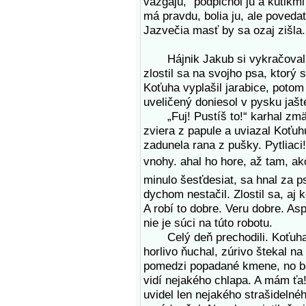
vàzgajú,“ podpichol ju a kútikmi
má pravdu, bolia ju, ale povedať
Jazvečia masť by sa ozaj zišla.
Hájnik Jakub si vykračoval do
zlostil sa na svojho psa, ktorý 
Koťuha vyplašil jarabice, poto
uveličený doniesol v pysku jašt
„Fuj! Pustíš to!“ karhal zmä
zviera z papule a uviazal Koťuh
zadunela rana z pušky. Pytliaci
vnohy. ahal ho hore, až tam, a
minulo šesťdesiat, sa hnal za p
dychom nestačil. Zlostil sa, aj 
A robí to dobre. Veru dobre. Asp
nie je súci na túto robotu.
Celý deň prechodili. Koťuha h
horlivo ňuchal, zúrivo štekal na 
pomedzi popadané kmene, no be
vidí nejakého chlapa. A mám ťa! 
uvidel len nejakého strašidelné