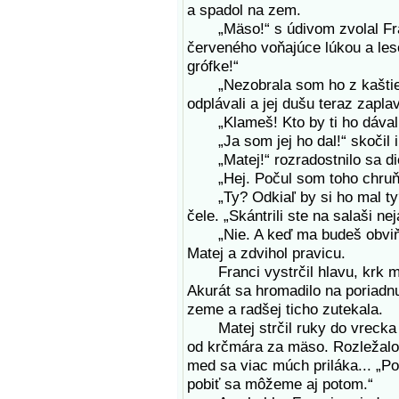
a spadol na zem.
„Mäso!“ s údivom zvolal Fran
červeného voňajúce lúkou a les
grófke!“
„Nezobrala som ho z kaštieľa.
odplávali a jej dušu teraz zaplav
„Klameš! Kto by ti ho dával, 
„Ja som jej ho dal!“ skočil 
„Matej!“ rozradostnilo sa diev
„Hej. Počul som toho chruňa 
„Ty? Odkiaľ by si ho mal ty?“
čele. „Skántrili ste na salaši ne
„Nie. A keď ma budeš obviňovať
Matej a zdvihol pravicu.
Franci vystrčil hlavu, krk mu
Akurát sa hromadilo na poriadn
zeme a radšej ticho zutekala.
Matej strčil ruky do vrecka a 
od krčmára za mäso. Rozležalo
med sa viac múch priláka... „P
pobiť sa môžeme aj potom.“