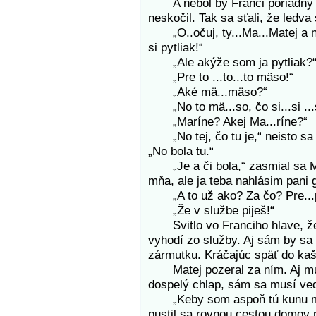
A nebol by Franci poriadny S
neskočil. Tak sa sťali, že ledva 
„O..očuj, ty...Ma...Matej a ne.
si pytliak!“
„Ale akýže som ja pytliak?“ 
„Pre to ...to...to mäso!“
„Aké mä...mäso?“
„No to mä...so, čo si...si ...s
„Maríne? Akej Ma...ríne?“
„No tej, čo tu je,“ neisto sa 
„No bola tu.“
„Je a či bola,“ zasmial sa Mate
mňa, ale ja teba nahlásim pani g
„A to už ako? Za čo? Pre...pr
„Že v službe piješ!“
Svitlo vo Franciho hlave, že j
vyhodí zo služby. Aj sám by sa 
zármutku. Kráčajúc späť do kašti
Matej pozeral za ním. Aj mu h
dospelý chlap, sám sa musí ved
„Keby som aspoň tú kunu mal!“
pustil sa rovnou cestou domov 