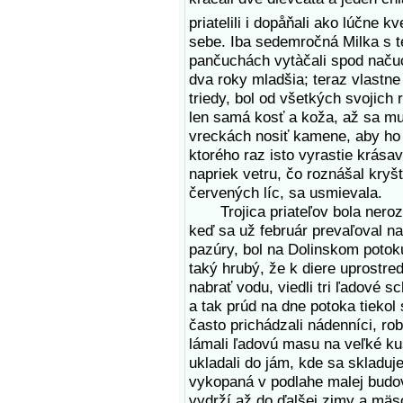
priatelili i dopåňali ako lúčne k
sebe. Iba sedemročná Milka s t
pančuchách vytàčali spod naču
dva roky mladšia; teraz vlastne
triedy, bol od všetkých svojich
len samá kosť a koža, až sa mu 
vreckách nosiť kamene, aby ho 
ktorého raz isto vyrastie krása
napriek vetru, čo roznášal kryš
červených líc, sa usmievala.
Trojica priateľov bola nerozlu
keď sa už február prevaľoval na 
pazúry, bol na Dolinskom potok
taký hrubý, že k diere uprostre
nabrať vodu, viedli tri ľadové s
a tak prúd na dne potoka tiekol
často prichádzali nádenníci, ro
lámali ľadovú masu na veľké ku
ukladali do jám, kde sa skladuj
vykopaná v podlahe malej budov
vydrží až do ďalšej zimy a mäs