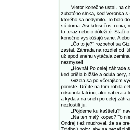
Vietor konečne ustal, na chví
zubatého slnka, keď Veronka s 
ktorého sa nedymilo. To bolo d
sú doma. Asi kdesi čosi robia,
to teraz nebolo dôležité. Stačilo
konečne vyskúšajú sane. Alebo
„Čo to je?“ rozbehol sa Gize
zastal. Záhrada na rozdiel od lúk
už spod snehu vytàčala zemina. 
nezmysel!
„Hovná! Po celej záhrade sú 
keď prišla bližšie a odula pery,
Gizela sa po včerajšom vyčíňa
pomste. Určite na tom robila cel
odsunula latrínu, ako naberala 
a kydala na sneh po celej záhra
nezlostili ju.
„Pôjdeme ku kaštieľu?“ navr
„Na ten malý kopec? To nie, pr
Ondrej tiež mudroval, že sa pre
Zdvihnú nohy, aby sa nezašpinil