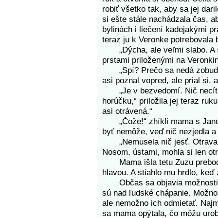
robiť všetko tak, aby sa jej dar
si ešte stále nachádzala čas, a
bylinách i liečení kadejakými 
teraz ju k Veronke potrebovala
„Dýcha, ale veľmi slabo. A srd
prstami priloženými na Veronki
„Spí? Prečo sa nedá zobudiť?
asi poznal vopred, ale prial si, 
„Je v bezvedomí. Nič necíti, 
horúčku,“ priložila jej teraz ruku
asi otrávená.“
„Čože!“ zhíkli mama s Janom
byť nemôže, veď nič nezjedla a
„Nemusela nič jesť. Otrava ni
Nosom, ústami, mohla si len otr
Mama išla tetu Zuzu prebodn
hlavou. A stiahlo mu hrdlo, keď
Občas sa objavia možnosti, kt
sú nad ľudské chápanie. Možnost
ale nemožno ich odmietať. Najm
sa mama opýtala, čo môžu urobi