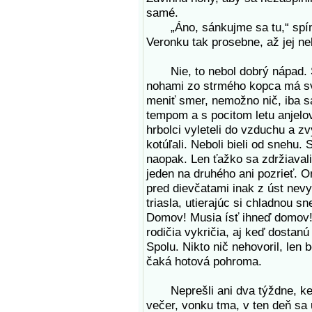
samé.
„Áno, sánkujme sa tu,“ spínal
Veronku tak prosebne, až jej n
Nie, to nebol dobrý nápad. S
nohami zo strmého kopca má s
meniť smer, nemožno nič, iba s
tempom a s pocitom letu anjelo
hrbolci vyleteli do vzduchu a z
kotúľali. Neboli bieli od snehu.
naopak. Len ťažko sa zdržiavali
jeden na druhého ani pozrieť. O
pred dievčatami inak z úst nevy
triasla, utierajúc si chladnou 
Domov! Musia ísť ihneď domov! 
rodičia vykričia, aj keď dostanú
Spolu. Nikto nič nehovoril, len b
čaká hotová pohroma.
Neprešli ani dva týždne, keď 
večer, vonku tma, v ten deň sa u