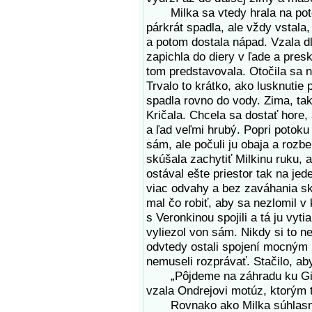
Milka sa vtedy hrala na poto
párkrát spadla, ale vždy vstala
a potom dostala nápad. Vzala dl
zapichla do diery v ľade a presko
tom predstavovala. Otočila sa 
Trvalo to krátko, ako lusknutie 
spadla rovno do vody. Zima, taká
Kričala. Chcela sa dostať hore, 
a ľad veľmi hrubý. Popri potok
sám, ale počuli ju obaja a rozbe
skúšala zachytiť Milkinu ruku,
ostával ešte priestor tak na jed
viac odvahy a bez zaváhania sko
mal čo robiť, aby sa nezlomil v 
s Veronkinou spojili a tá ju vyt
vyliezol von sám. Nikdy si to ne
odvtedy ostali spojení mocným 
nemuseli rozprávať. Stačilo, aby 
„Pôjdeme na záhradu ku Gizel
vzala Ondrejovi motúz, ktorým ť
Rovnako ako Milka súhlasne