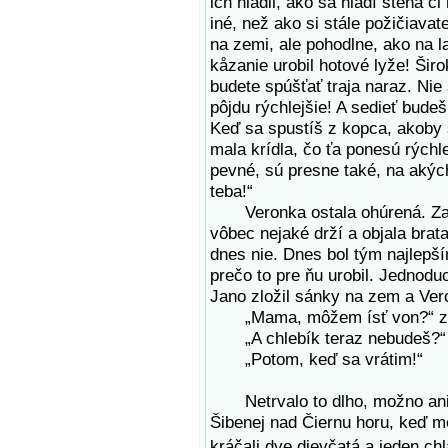
ich hladil, ako sa hladí šteňa č
iné, než ako si stále požičiava
na zemi, ale pohodlne, ako na la
kåzanie urobil hotové lyže! Širo
budete spúšťať traja naraz. Nie 
pôjdu rýchlejšie! A sedieť bude
Keď sa spustíš z kopca, akoby 
mala krídla, čo ťa ponesú rýchle
pevné, sú presne také, na akých
teba!“
Veronka ostala ohúrená. Zabu
vôbec nejaké drží a objala brata
dnes nie. Dnes bol tým najlepš
prečo to pre ňu urobil. Jednoduc
Jano zložil sánky na zem a Vero
„Mama, môžem ísť von?“ zav
„A chlebík teraz nebudeš?“ 
„Potom, keď sa vrátim!“
Netrvalo to dlho, možno ani toľ
Šibenej nad Čiernu horu, keď m
kráčali dve dievčatá a jeden chl