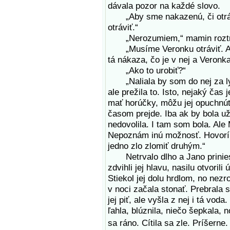
dávala pozor na každé slovo.
„Aby sme nakazenú, či otráve
otráviť.“
„Nerozumiem,“ mamin roztras
„Musíme Veronku otráviť. Ale 
tá nákaza, čo je v nej a Veron
„Ako to urobiť?“
„Naliala by som do nej za lyži
ale prežila to. Isto, nejaký čas
mať horúčky, môžu jej opuchnúť 
časom prejde. Iba ak by bola už
nedovolila. I tam som bola. Ale 
Nepoznám inú možnosť. Hovorím
jedno zlo zlomiť druhým.“
Netrvalo dlho a Jano priniesol
zdvihli jej hlavu, nasilu otvorili
Stiekol jej dolu hrdlom, no nezr
v noci začala stonať. Prebrala 
jej piť, ale vyšla z nej i tá vod
ľahla, blúznila, niečo šepkala, 
sa ráno. Cítila sa zle. Príšerne.