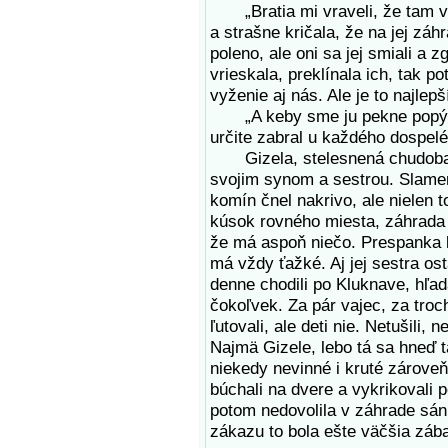
„Bratia mi vraveli, že tam vč
a strašne kričala, že na jej záh
poleno, ale oni sa jej smiali a 
vrieskala, preklínala ich, tak 
vyženie aj nás. Ale je to najlep
„A keby sme ju pekne popýtal
určite zabral u každého dospeléh
Gizela, stelesnená chudoba,
svojim synom a sestrou. Slamen
komín čnel nakrivo, ale nielen t
kúsok rovného miesta, záhrada s
že má aspoň niečo. Prespanka 
má vždy ťažké. Aj jej sestra os
denne chodili po Kluknave, hľad
čokoľvek. Za pár vajec, za troc
ľutovali, ale deti nie. Netušili,
Najmä Gizele, lebo tá sa hneď ta
niekedy nevinné i kruté zároveň.
búchali na dvere a vykrikovali 
potom nedovolila v záhrade sánk
zákazu to bola ešte väčšia záb