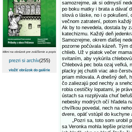
samozrejme, ak si odmyslí nede
po boku matky i brata a dávať do
slová o láske, no i o pokušení, o
večnom zatratení, potom každý 
Ak by to nevedela, dostala by za
katechizmu. Každý deň jedenkrát
Samozrejme, okrem ďalšej nedel
pozorne počúvala kázeň. Tým d
chlieb. Už v piatok večer mama 
klikni na obrázok pre zväčšenie a popis
svitaním, aby vykúrila chlebovú
prezri si archív
(255)
Chlebová pec bola ozaj veľká, n
placky jej chutili viac ako čers
vložiť obrázok do galérie
priam milovala. A dnešný deň, 
čo zaliezajú pod nechty a sne
robia cestičky lopatami, je prá
ústach sa rozplývala chuť beľu
nebesky modrých očí hľadela na 
chvíľkou povedal, nech na neho
dvere, opäť vstúpil do kuchyne 
„Pozri sa, toto som urobil pre 
sa Veronka mohla lepšie prizrie