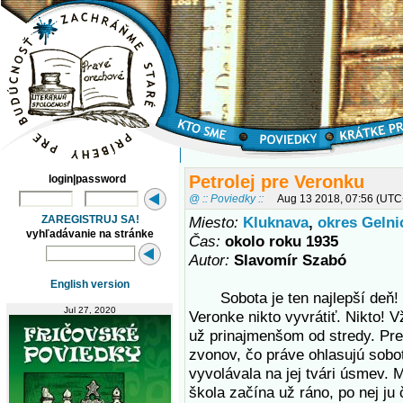
Petrolej pre Veronku
login|password
@ :: Poviedky ::
Aug 13 2018, 07:56 (UTC
ZAREGISTRUJ SA!
Miesto:
Kluknava
,
okres Gelni
vyhľadávanie na stránke
Čas:
okolo roku 1935
Autor:
Slavomír Szabó
English version
Sobota je ten najlepší deň! 
Jul 27, 2020
Veronke nikto vyvrátiť. Nikto! V
už prinajmenšom od stredy. Pre
zvonov, čo práve ohlasujú sobot
vyvolávala na jej tvári úsmev. 
škola začína už ráno, po nej ju