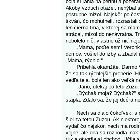
bola si ľahla na perinu a pozera
Akoby vzduch oťažel, nehýbal sa
postupne mizol. Najskôr po čast
škvàn, čo mohutneli, rozrastali
len čierna tma, v ktorej sa mam
strácal, mizol do nenávratna. T
nebolelo nič, vlastne už nič nej
„Mama, poďte sem! Veronka...“
domov, vošiel do izby a zbadal
„Mama, rýchlo!“
Pribehla okamžite. Darmo Vero
že sa tak rýchlejšie preberie. H
vedľa tela, bola len ako veľká 
„Jano, utekaj po tetu Zuzu. B
„Dýchaš moja? Dýchaš?“ strči
stàpla. Zdalo sa, že jej dcéra n
Nech sa dialo čokoľvek, s čím
šiel za tetou Zuzou. Ak niektor
vydať čo najskôr, nech má rodina
vojne, ale ona sa rozhodla inak
rúk a otvorila si obchod. Učila 