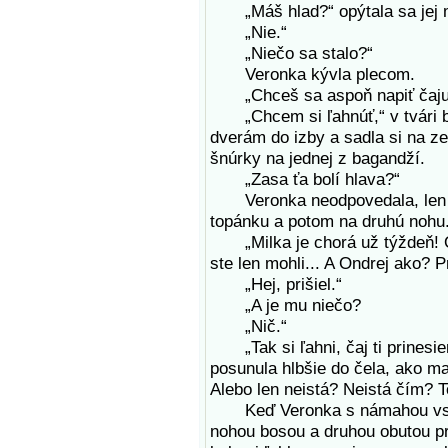
„Máš hlad?“ opýtala sa jej m
„Nie.“
„Niečo sa stalo?“
Veronka kývla plecom.
„Chceš sa aspoň napiť čaju
„Chcem si ľahnúť,“ v tvári b
dverám do izby a sadla si na ze
šnúrky na jednej z bagandží.
„Zasa ťa bolí hlava?“
Veronka neodpovedala, len s
topánku a potom na druhú nohu
„Milka je chorá už týždeň! O
ste len mohli... A Ondrej ako? P
„Hej, prišiel.“
„A je mu niečo?
„Nič.“
„Tak si ľahni, čaj ti prinesie
posunula hlbšie do čela, ako m
Alebo len neistá? Neistá čím? 
Keď Veronka s námahou vstala,
nohou bosou a druhou obutou pre