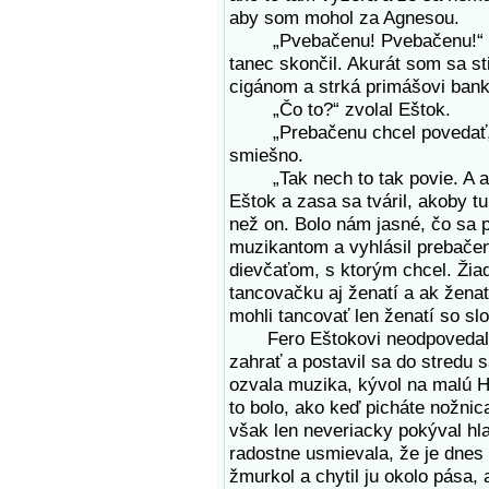
aby som mohol za Agnesou.
„Pvebačenu! Pvebačenu!“ zač
tanec skončil. Akurát som sa sti
cigánom a strká primášovi bank
„Čo to?“ zvolal Eštok.
„Prebačenu chcel povedať,“ za
smiešno.
„Tak nech to tak povie. A akú
Eštok a zasa sa tváril, akoby t
než on. Bolo nám jasné, čo sa p
muzikantom a vyhlásil prebačen
dievčaťom, s ktorým chcel. Žia
tancovačku aj ženatí a ak ženat
mohli tancovať len ženatí so sl
Fero Eštokovi neodpovedal. 
zahrať a postavil sa do stredu s
ozvala muzika, kývol na malú Ha
to bolo, ako keď picháte nožnic
však len neveriacky pokýval hla
radostne usmievala, že je dnes
žmurkol a chytil ju okolo pása, 