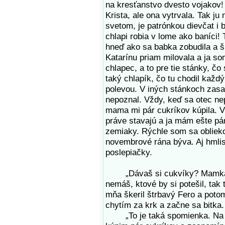
na kresťanstvo dvesto vojakov! 
Krista, ale ona vytrvala. Tak ju
svetom, je patrónkou dievčat i b
chlapi robia v lome ako baníci!
hneď ako sa babka zobudila a šu
Katarínu priam milovala a ja so
chlapec, a to pre tie stánky, č
taký chlapík, čo tu chodil každ
polevou. V iných stánkoch zasa
nepoznal. Vždy, keď sa otec ne
mama mi pár cukríkov kúpila. V
práve stavajú a ja mám ešte pá
zemiaky. Rýchle som sa oblieko
novembrové rána býva. Aj hmlist
poslepiačky.
„Dávaš si cukvíky? Mamka ti
nemáš, ktové by si potešil, tak
mňa škeril štrbavý Fero a potom
chytím za krk a začne sa bitka.
„To je taká spomienka. Na ča