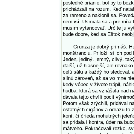
posledné prianie, bol by to bo
prichádzali na rozum. Keď naťah
za rameno a naklonil sa. Poveda
nemusí. Usmiala sa a pre mňa t
musím vytancovať. Určite ju vy
bude dobre, keď sa Eštok neobja
Grunza je dobrý primáš. Husl
monštranciu. Priložil si ich po
Jeden, jediný, jemný, clivý, t
ďalší, už hlasnejší, ale rovnako
celú sálu a každý ho sledoval, 
silnú zároveň, až sa vo mne nie
kedy vôbec v živote trápil, náhl
hudba, ktorá sa vznášala nad n
dávala tejto chvíli pocit výnim
Potom však zrýchlil, pridával n
ostatných cigánov a odrazu to 
koní, či črieda mohutných jeleň
sa pridala i kontra, úder na bubo
màtveho. Pokračovali rezko, svi