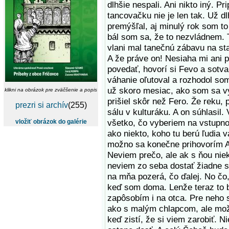
dlhšie nespali. Ani nikto iný. Pr
tancovačku nie je len tak. Už d
premýšľal, aj minulý rok som to 
bál som sa, že to nezvládnem. 
vlani mal tanečnú zábavu na sta
A že práve on! Nesiaha mi ani po
povedať, hovorí si Fevo a sotv
váhanie oľutoval a rozhodol som
už skoro mesiac, ako som sa v
klikni na obrázok pre zväčšenie a popis
prišiel skôr než Fero. Že reku,
prezri si archív
(255)
sálu v kulturáku. A on súhlasil. 
všetko, čo vyberiem na vstupno
vložiť obrázok do galérie
ako niekto, koho tu berú ľudia 
možno sa konečne prihovorím Ag
Neviem prečo, ale ak s ňou nie
neviem zo seba dostať žiadne s
na mňa pozerá, čo ďalej. No čo,
keď som doma. Lenže teraz to b
zapôsobím i na otca. Pre neho 
ako s malým chlapcom, ale mož
keď zistí, že si viem zarobiť. 