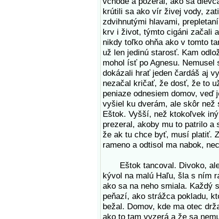
vchode a pozeral, ako sa dievča
krútili sa ako vír živej vody, z
zdvihnutými hlavami, prepletan
krv i život, týmto cigáni začali 
nikdy toľko ohňa ako v tomto t
už len jedinú starosť. Kam odlož
mohol ísť po Agnesu. Nemusel 
dokázali hrať jeden čardáš aj v
nezačal kričať, že dosť, že to u
peniaze odnesiem domov, veď je
vyšiel ku dverám, ale skôr než s
Eštok. Vyšší, než ktokoľvek in
prezeral, akoby mu to patrilo 
že ak tu chce byť, musí platiť. 
rameno a odtisol ma nabok, ne
Eštok tancoval. Divoko, ale i
kývol na malú Haľu, šla s ním r
ako sa na neho smiala. Každý s
peňazí, ako strážca pokladu, kt
bežal. Domov, kde ma otec drža
ako to tam vyzerá a že sa nem