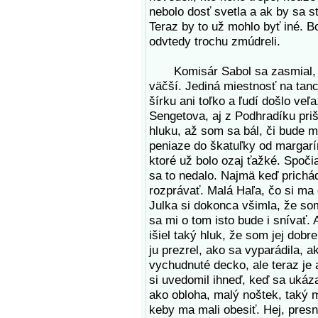
nebolo dosť svetla a ak by sa s
Teraz by to už mohlo byť iné. B
odvtedy trochu zmúdreli.
Komisár Sabol sa zasmial, že
väčší. Jediná miestnosť na tan
šírku ani toľko a ľudí došlo veľ
Sengetova, aj z Podhradíku prišl
hluku, až som sa bál, či bude 
peniaze do škatuľky od margarí
ktoré už bolo ozaj ťažké. Spoči
sa to nedalo. Najmä keď prichá
rozprávať. Malá Haľa, čo si ma
Julka si dokonca všimla, že som
sa mi o tom isto bude i snívať.
išiel taký hluk, že som jej dob
ju prezrel, ako sa vyparádila, a
vychudnuté decko, ale teraz je 
si uvedomil ihneď, keď sa ukáza
ako obloha, malý noštek, taký mi
keby ma mali obesiť. Hej, pres