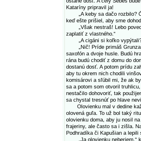
ostane dosť. A celý Šebeš bude
Kataríny pripravil ja!
„A keby sa dačo rozbilo? Čo 
keď ešte prišiel, aby sme dohodl
„Však nestraš! Lebo povedal,
zaplatiť z vlastného.“
„A cigáni si koľko vypýtali?“
„Nič! Príde primáš Grunza z 
saxofón a dvoje husle. Budú hra
rána budú chodiť z domu do do
dostanú dosť. A potom prídu za
aby tu okrem nich chodili vinšov
komisárovi a sľúbil mi, že ak 
sa a potom som otvoril truhlicu,
nestačilo dohovoriť, tak použij
sa chystal tresnúť po hlave nevi
Olovienku mal v dedine každý
olovená guľa. To už bol taký rit
olovienku doma, aby ju nosil na
frajeriny, ale často sa i zišla.
Podhradíka či Kapušian a lepili
„Ja olovienku neberiem,“ ký