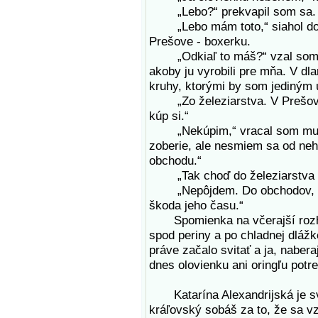
„Lebo?“ prekvapil som sa.
„Lebo mám toto,“ siahol do vre
Prešove - boxerku.
„Odkiaľ to máš?“ vzal som mu 
akoby ju vyrobili pre mňa. V dl
kruhy, ktorými by som jediným
„Zo železiarstva. V Prešove.
kúp si.“
„Nekúpim,“ vracal som mu ju
zoberie, ale nesmiem sa od neh
obchodu.“
„Tak choď do železiarstva 
„Nepôjdem. Do obchodov, kde 
škoda jeho času.“
Spomienka na včerajší rozhov
spod periny a po chladnej dláž
práve začalo svitať a ja, naber
dnes olovienku ani oringľu pot
Katarína Alexandrijská je svä
kráľovský sobáš za to, že sa vzd