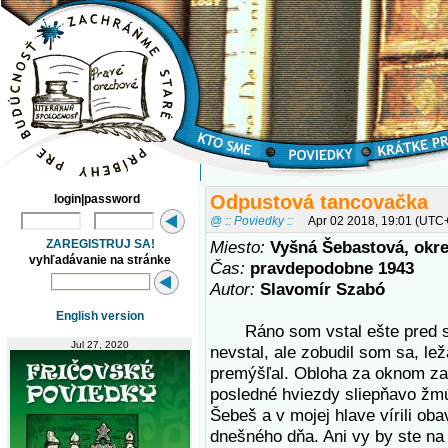
Odpustová tancovačka
login|password
@ :: Poviedky ::
Apr 02 2018, 19:01 (UTC
ZAREGISTRUJ SA!
Miesto:
Vyšná Šebastová, okr
vyhľadávanie na stránke
Čas:
pravdepodobne 1943
Autor:
Slavomír Szabó
English version
Ráno som vstal ešte pred sv
Jul 27, 2020
nevstal, ale zobudil som sa, lež
premýšľal. Obloha za oknom zat
posledné hviezdy sliepňavo žmú
Šebeš a v mojej hlave vírili oba
dnešného dňa. Ani vy by ste n