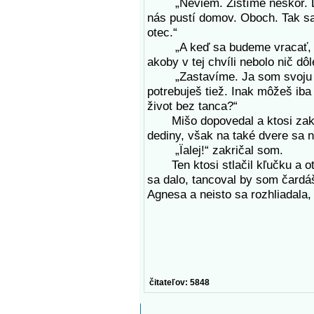
„Neviem. Zistíme neskôr. Leká
nás pustí domov. Oboch. Tak sa
otec.“
„A keď sa budeme vracať, nez
akoby v tej chvíli nebolo nič dôl
„Zastavíme. Ja som svoju orin
potrebuješ tiež. Inak môžeš iba
život bez tanca?“
Mišo dopovedal a ktosi zaklop
dediny, však na také dvere sa n
„Ïalej!“ zakričal som.
Ten ktosi stlačil kľučku a otv
sa dalo, tancoval by som čardáš
Agnesa a neisto sa rozhliadala,
čitateľov: 5848