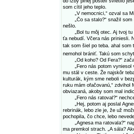
do izby plnej postelí svietilo j
som cítil jeho teplo.
„V nemocnici,“ ozval sa Mišo
„Čo sa stalo?“ snažil som sa 
nešlo.
„Bol tu môj otec. Aj tvoj tu bo
ťa nebudí. Včera nás priniesli. 
tak som šiel po teba. ahal som
nemohol brániť. Takú som schyt
„Od koho? Od Fera?“ začali 
„Fero nás potom vyniesol von
mu stál v ceste. Že najskôr te
kulturák, kým sme neboli v bezp
ruku mám ofačovanú,“ zdvihol Mi
obviazaná, akoby som mal indic
„Fero nás ratoval?“ nechcelo
„Hej, potom aj poslal Agnesu,
rebrinák, lebo zle je, že už mož
pochopila, čo chce, lebo nevedel
„Agnesa ma ratovala?“ naprie
ma premkol strach. „A sála? Ak