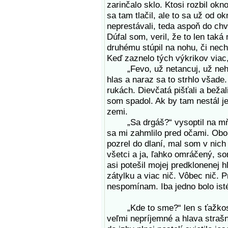
zarinčalo sklo. Ktosi rozbil ok
sa tam tlačil, ale to sa už od ok
neprestávali, teda aspoň do chví
Dúfal som, veril, že to len tak
druhému stúpil na nohu, či nech
Keď zaznelo tých výkrikov viac, 
„Fevo, už netancuj, už nehv
hlas a naraz sa to strhlo všade
rukách. Dievčatá pišťali a beža
som spadol. Ak by tam nestál j
zemi.
„Sa drgáš?“ vysoptil na mňa,
sa mi zahmlilo pred očami. Obo
pozrel do dlaní, mal som v nich 
všetci a ja, ľahko omráčený, s
asi potešil mojej predklonenej h
zátylku a viac nič. Vôbec nič. Pr
nespomínam. Iba jedno bolo ist
„Kde to sme?“ len s ťažkosťam
veľmi nepríjemné a hlava strašn