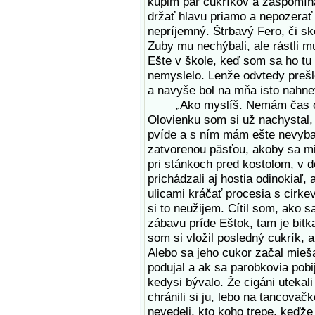
kúpim pár cukríkov a zaspomína
držať hlavu priamo a nepozerať
nepríjemný. Štrbavý Fero, či sk
Zuby mu nechýbali, ale rástli m
Ešte v škole, keď som sa ho tu 
nemyslelo. Lenže odvtedy prešl
a navyše bol na mňa isto nahn
„Ako myslíš. Nemám čas o to
Olovienku som si už nachystal, 
pvíde a s ním mám ešte nevybav
zatvorenou päsťou, akoby sa mi
pri stánkoch pred kostolom, v d
prichádzali aj hostia odinokiaľ
ulicami kráčať procesia s cirk
si to neužijem. Cítil som, ako 
zábavu príde Eštok, tam je bitk
som si vložil posledný cukrík, 
Alebo sa jeho cukor začal mieš
podujal a ak sa parobkovia pobi
kedysi bývalo. Že cigáni utekali
chránili si ju, lebo na tancovač
nevedeli, kto koho trepe, keďže 