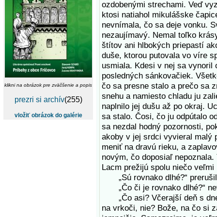
ozdobenými strechami. Veď vyz
ktosi natiahol mikulášske čapic
nevnímala, čo sa deje vonku. Sv
nezaujímavý. Nemal toľko krás
štítov ani hlbokých priepastí ako
duše, ktorou putovala vo víre 
usmiala. Kdesi v nej sa vynoril 
posledných sánkovačiek. Všetko 
čo sa presne stalo a prečo sa z
klikni na obrázok pre zväčšenie a popis
snehu a namiesto chladu ju zali
prezri si archív
(255)
naplnilo jej dušu až po okraj. Uc
sa stalo. Čosi, čo ju odpútalo o
vložiť obrázok do galérie
sa nezdal hodný pozornosti, pok
akoby v jej srdci vyvieral malý
meniť na dravú rieku, a zaplavo
novým, čo doposiaľ nepoznala. Tuš
Lacm prežijú spolu niečo veľmi
„Sú rovnako dlhé?“ prerušila j
„Čo či je rovnako dlhé?“ nev
„Čo asi? Včerajší deň s dnešn
na vrkoči, nie? Bože, na čo si z