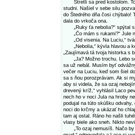
Stretli sa pred kostolom. To L
studni. Našiel v sebe silu pozva
do Štedrého dňa čosi chýbalo! T
dala do vrkoča ona.
„Ruky ťa nebolia?“ spýtal s
„Čo mám s rukami?“ Jule ni
„Od visenia. Na Luciu,“ tváril
„Nebolia,“ kývla hlavou a keď 
„Zaujímavá tá tvoja historka s 
„Ja? Možno trochu. Lebo som 
sa už nebál. Musím byť odvážny
večer na Luciu, keď som šiel d
sa s ňou porozprávam. Ak si my
aby si videla, že sa ozaj neboj
drevený kríž,“ vyhlásil Laco pe
nech ho v noci Jula na hroby ne
podujal na túto skúšku odvahy, 
noci do krčmy a ukázať ho chlap
tam aj ostal. Ráno ho našli tuhé
vlasy biele ako sneh. Nikto nevi
„To ozaj nemusíš. Načo by mi
osud,“ odpovedala a Laco si vy