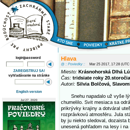
Hlava
login|password
@ :: Poviedky ::
Mar 25 2017, 17:28 (UTC
ZAREGISTRUJ SA!
Miesto:
Krásnohorská Dlhá L
vyhľadávanie na stránke
Čas:
tridsiate roky 20.storoči
Autori:
Silvia Bolčová, Slavom
English version
Snehu napadalo už vyše lýto
Jul 27, 2020
chumelilo. Svit mesiaca sa odrá
prikrývky krajiny a dotváral ut
rozprávkovú atmosféru. Jula st
by ju niekto sledoval, dozaista b
unesená pohľadom na lesy i na 