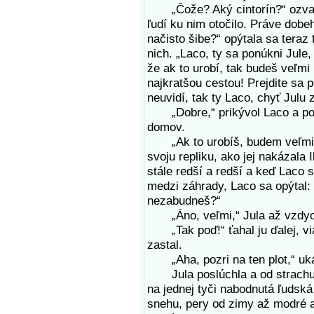
„Čože? Aký cintorín?“ ozvala s
ľudí ku nim otočilo. Práve dobe
načisto šibe?“ opýtala sa teraz
nich. „Laco, ty sa ponúkni Jule
že ak to urobí, tak budeš veľmi
najkratšou cestou! Prejdite sa p
neuvidí, tak ty Laco, chyť Julu 
„Dobre,“ prikývol Laco a poto
domov.
„Ak to urobíš, budem veľmi ra
svoju repliku, ako jej nakázala 
stále redší a redší a keď Laco s
medzi záhrady, Laco sa opýtal: 
nezabudneš?“
„Áno, veľmi,“ Jula až vzdyc
„Tak poď!“ ťahal ju ďalej, vi
zastal.
„Aha, pozri na ten plot,“ uká
Jula poslúchla a od strachu z
na jednej tyči nabodnutá ľudsk
snehu, pery od zimy až modré a