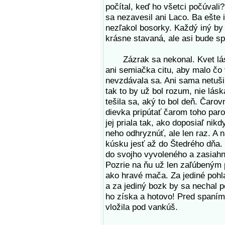
počítal, keď ho všetci počúvali
sa nezavesil ani Laco. Ba ešte 
nezľakol bosorky. Každý iný by u
krásne stavaná, ale asi bude sp
Zázrak sa nekonal. Kvet lásky
ani semiačka citu, aby malo čo v
nevzdávala sa. Ani sama netušila
tak to by už bol rozum, nie lásk
tešila sa, aký to bol deň. Čarov
dievka pripútať čarom toho paro
jej priala tak, ako doposiaľ nik
neho odhryznúť, ale len raz. A
kúsku jesť až do Štedrého dňa.
do svojho vyvoleného a zasiahn
Pozrie na ňu už len zaľúbeným 
ako hravé mača. Za jediné pohl
a za jediný bozk by sa nechal po
ho získa a hotovo! Pred spaním
vložila pod vankúš.