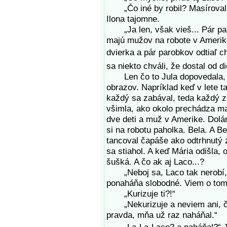
„Čo iné by robil? Masíroval b
Ilona tajomne.
„Ja len, však vieš... Pár par
majú mužov na robote v Amerike
dvierka a pár parobkov odtiaľ c
sa niekto chváli, že dostal od 
Len čo to Jula dopovedala, hl
obrazov. Napríklad keď v lete ta
každý sa zabával, teda každý 
všimla, ako okolo prechádza ma
dve deti a muž v Amerike. Doláre
si na robotu paholka. Bela. A Be
tancoval čapáše ako odtrhnutý 
sa stiahol. A keď Mária odišla, o
šušká. A čo ak aj Laco...?
„Neboj sa, Laco tak nerobí,“ a
ponaháňa slobodné. Viem o tom
„Kurizuje ti?!“
„Nekurizuje a neviem ani, či v
pravda, mňa už raz naháňal.“