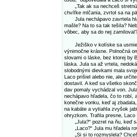
„Tak ak sa nechceš stretnúť kv
chvíľke mlčania, zvrtol sa na pä
Jula nechápavo zavrtela hlavo
mašle? Na to sa tak tešila? Neb
vôbec, aby sa do nej zamiloval
Ježiško v kolíske sa usmieval 
výnimočne krásne. Polnočná omš
slovami o láske, bez ktorej by 
láska. Jula sa až vrtela, nedok
slobodnými dievkami mala svoje
Laco prišiel alebo nie, ale urči
dostavil. A keď sa všetko skonč
dav pomaly vychádzal von. Jula 
nechápavo hľadela, čo to robí, a
konečne vonku, keď aj zbadala,
na kabáte a vytiahla zvyšok jab
ohryzkom. Trafila presne, Laco 
„Jula?“ pozrel na ňu, keď sa 
„Laco?“ Jula mu hľadela rov
„Si si to rozmyslela? Chceš, 