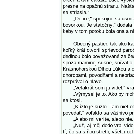
presne na opačnú stranu. Našť
sa striasla.“
„Dobre,“ spokojne sa usmiala 
bosorkou. Je statočný,“ dodala 
keby v tom potoku bola ona a ni
Obecný pastier, tak ako každý
koľký krát otvoril sprievod par
dedinou bolo považované za čes
spoza maminej sukne, sníval o 
Krásnohorskou Dlhou Lúkou a chr
chorobami, povodňami a nepriaz
rozprával o hlave.
„Veľakrát som ju videl,“ vrav
„Výmysel je to. Ako by mohla
sa ktosi.
„Kúzlo je kúzlo. Tam niet odp
povedať,“ voľakto sa vášnivo pri
„Alebo mi veríte, alebo nie. H
„Nuž, aj môj dedo vraj videl 
tí, čo sa s ňou stretli, všetci oc