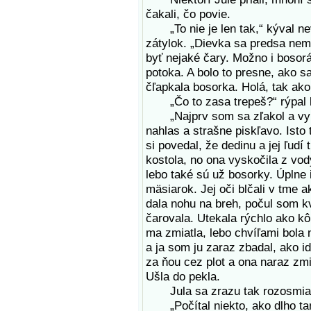
čakali, čo povie.
„To nie je len tak,“ kýval nev
zátylok. „Dievka sa predsa nem
byť nejaké čary. Možno i bosor
potoka. A bolo to presne, ako 
čľapkala bosorka. Holá, tak ako 
„Čo to zasa trepeš?“ rýpal kt
„Najprv som sa zľakol a vykrí
nahlas a strašne piskľavo. Isto 
si povedal, že dedinu a jej ľudí 
kostola, no ona vyskočila z vod
lebo také sú už bosorky. Úplne i
mäsiarok. Jej oči blčali v tme 
dala nohu na breh, počul som kv
čarovala. Utekala rýchlo ako kô
ma zmiatla, lebo chvíľami bola n
a ja som ju zaraz zbadal, ako 
za ňou cez plot a ona naraz zmi
Ušla do pekla.
Jula sa zrazu tak rozosmiala,
„Počítal niekto, ako dlho tam 