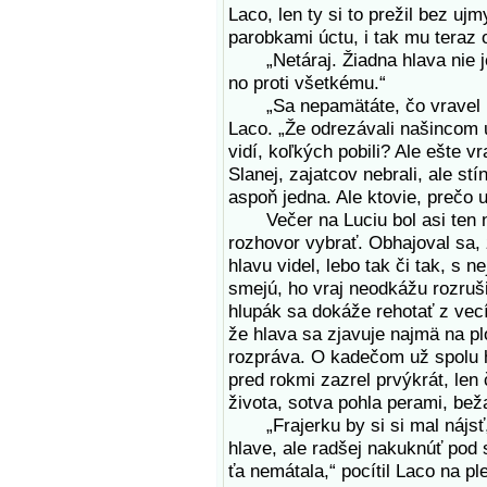
Laco, len ty si to prežil bez ujm
parobkami úctu, i tak mu teraz 
„Netáraj. Žiadna hlava nie je! 
no proti všetkému.“
„Sa nepamätáte, čo vravel uči
Laco. „Že odrezávali našincom uš
vidí, koľkých pobili? Ale ešte vra
Slanej, zajatcov nebrali, ale stí
aspoň jedna. Ale ktovie, prečo u
Večer na Luciu bol asi ten na
rozhovor vybrať. Obhajoval sa, 
hlavu videl, lebo tak či tak, s
smejú, ho vraj neodkážu rozrušiť
hlupák sa dokáže rehotať z vecí
že hlava sa zjavuje najmä na pl
rozpráva. O kadečom už spolu h
pred rokmi zazrel prvýkrát, len 
života, sotva pohla perami, bež
„Frajerku by si si mal nájsť, 
hlave, ale radšej nakuknúť pod s
ťa nemátala,“ pocítil Laco na p