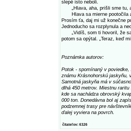
slepé isto neboli.
„Hlava, aha, prišli sme tu, aby
Hlava sa mierne pootočila a z
Prosím ťa, daj mi už konečne po
Jednoducho sa rozplynula a neos
„Vidíš, som ti hovoril, že s
potom sa opýtal. „Teraz, keď mi
Poznámka autorov:
Potok - spomínaný v poviedke, 
známu Krásnohorskú jaskyňu, v
Samotná jaskyňa má v súčasnost
dlhá 450 metrov. Miestnu rarit
kde sa nachádza obrovský kvape
000 ton. Donedávna bol aj zapí
podzemnej trasy pre návštevník
ďalej vyviera na povrch.
čitateľov: 6326