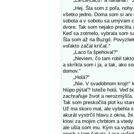
„La-La-Laco? a naháňal?“ Ju
„Hej. Šla som z poľa, nohy ťaž
všetko jedno. Doma som si ani n
sobota a v sobotu sa umývam c
dvore. Tak som nejako precitla 
Keď sa zotmelo, vybrala som sa
Šla som až na Buzgó. Povyzliek
voľakto začal kričať.“
„Laco ťa špehoval?“
„Neviem, čo tam robil takto v
a skríkla som i ja, a tak, ako 
domov.“
„Holá?“
„Nie. V svadobnom kroji!“ krú
hlúpo pýtať? Isteže holá. Veď b
zachraňuje život a nerozmýšľa.
Tak som preskočila plot ku staré
Už ma skoro mal, ale vybehla s
akurát vystrčil hlavu z okna, že
ktosi za mojim chrbtom a vtedy
ale ušla som mu. Kým sa vybav
orech a tam čakala. Laco vyšiel