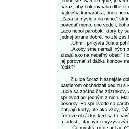
jemnejšie. Samozrejme, je veľmi
naraz, aby boli rovnako dlhé či 
najlepšia kamarátka, dnes nero
„Zasa si myslela na neho,“ skô
povedať meno, obe vedeli, koho 
Laco nebol parobok, ktorý by sa 
jednej strane dobré, no zlé zas b
„Uhm,“ prikývla Jula s pohľ
„Akoby sme nemali iných paro
zízajú ako na nedeľný obed,“ Il
jej porovnať si dåžku koncov ma
ľúbiš?“
Z ulice čoraz hlasnejšie doli
pastierom obchádzali dedinu s
Lucie sa začína čas zázrakov, 
sprievod bol jedným z nich. Mal
bosorky. Po sprievode sa parob
Zahrajú karty, ale ako vždy, ťaž
čertove obrázky, keď sa to nav
mladosti, plachými i vyzývavý
„Čo myslíš, príde aj Laco?“ J