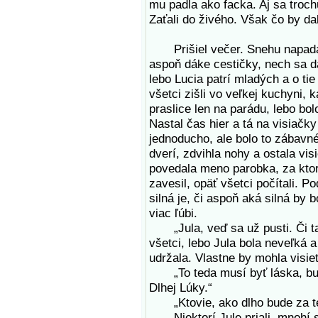
mu padla ako facka. Aj sa troch
Zaťali do živého. Však čo by dal
Prišiel večer. Snehu napadalo 
aspoň dáke cestičky, nech sa d
lebo Lucia patrí mladých a o tie
všetci zišli vo veľkej kuchyni, 
praslice len na parádu, lebo bol
Nastal čas hier a tá na visiačky
jednoducho, ale bolo to zábavné
dverí, zdvihla nohy a ostala vis
povedala meno parobka, za ktor
zavesil, opäť všetci počítali. Po
silná je, či aspoň aká silná by b
viac ľúbi.
„Jula, veď sa už pusti. Či ta
všetci, lebo Jula bola neveľká a
udržala. Vlastne by mohla visieť
„To teda musí byť láska, bud
Dlhej Lúky.“
„Ktovie, ako dlho bude za teb
Niektorí Jule priali, mnohí sa 