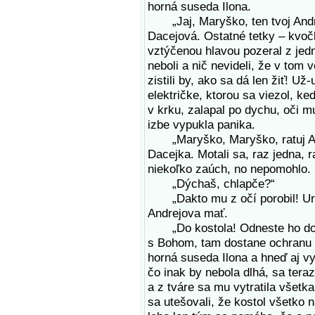
horná suseda Ilona.
„Jaj, Maryško, ten tvoj Andrij
Dacejová. Ostatné tetky – kvoč
vztýčenou hlavou pozeral z jedn
neboli a nič nevideli, že v tom v
zistili by, ako sa dá len žiť! Už
električke, ktorou sa viezol, k
v krku, zalapal po dychu, oči m
izbe vypukla panika.
„Maryško, Maryško, ratuj Andr
Dacejka. Motali sa, raz jedna, r
niekoľko zaúch, no nepomohlo.
„Dýchaš, chlapče?“
„Dakto mu z očí porobil! Urie
Andrejova mať.
„Do kostola! Odneste ho do kos
s Bohom, tam dostane ochranu 
horná suseda Ilona a hneď aj vy
čo inak by nebola dlhá, sa tera
a z tváre sa mu vytratila všetka
sa utešovali, že kostol všetko n