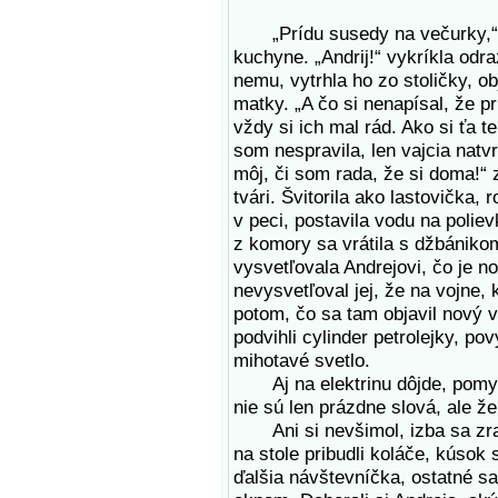
„Prídu susedy na večurky,“ 
kuchyne. „Andrij!“ vykríkla odr
nemu, vytrhla ho zo stoličky, o
matky. „A čo si nenapísal, že p
vždy si ich mal rád. Ako si ťa 
som nespravila, len vajcia natvr
môj, či som rada, že si doma!“ 
tvári. Švitorila ako lastovička,
v peci, postavila vodu na polie
z komory sa vrátila s džbánikom
vysvetľovala Andrejovi, čo je n
nevysvetľoval jej, že na vojne,
potom, čo sa tam objavil nový v
podvihli cylinder petrolejky, po
mihotavé svetlo.
Aj na elektrinu dôjde, pomysle
nie sú len prázdne slová, ale ž
Ani si nevšimol, izba sa zraz
na stole pribudli koláče, kúsok 
ďalšia návštevníčka, ostatné sa 