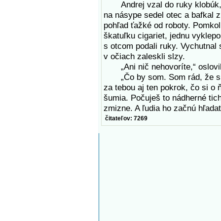
Andrej vzal do ruky klobúk, č
na násype sedel otec a bafkal z
pohľad ťažké od roboty. Pomkol 
škatuľku cigariet, jednu vyklepo
s otcom podali ruky. Vychutnal 
v očiach zaleskli slzy.
„Ani nič nehovoríte,“ oslovil
„Čo by som. Som rád, že si u
za tebou aj ten pokrok, čo si o
šumia. Počuješ to nádherné tic
zmizne. A ľudia ho začnú hľadať.
čitateľov: 7269