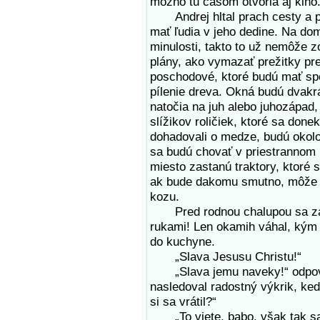
možno tu časom otvoria aj kino
Andrej hltal prach cesty a pr
mať ľudia v jeho dedine. Na dom
minulosti, takto to už nemôže z
plány, ako vymazať prežitky pr
poschodové, ktoré budú mať sp
pílenie dreva. Okná budú dvakrát
natočia na juh alebo juhozápad,
slížikov roličiek, ktoré sa don
dohadovali o medze, budú okolo
sa budú chovať v priestrannom k
miesto zastanú traktory, ktoré 
ak bude dakomu smutno, môže si
kozu.
Pred rodnou chalupou sa zaraz
rukami! Len okamih váhal, kým s
do kuchyne.
„Slava Jesusu Christu!“
„Slava jemu naveky!“ odpoveda
nasledoval radostný výkrik, ke
si sa vrátil?“
„To viete, babo, však tak sa 