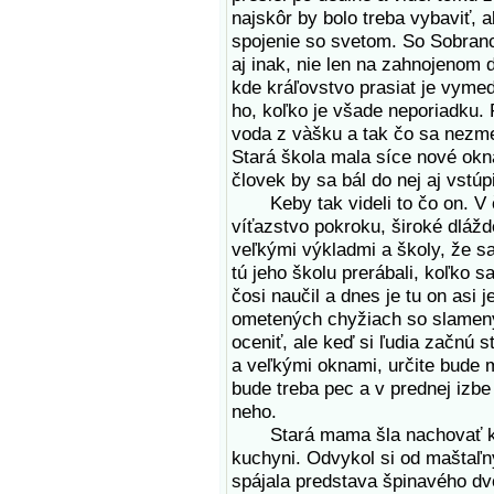
najskôr by bolo treba vybaviť, 
spojenie so svetom. So Sobranca
aj inak, nie len na zahnojenom 
kde kráľovstvo prasiat je vym
ho, koľko je všade neporiadku. 
voda z vàšku a tak čo sa nezmes
Stará škola mala síce nové okná
človek by sa bál do nej aj vstúpi
Keby tak videli to čo on. V č
víťazstvo pokroku, široké dláž
veľkými výkladmi a školy, že s
tú jeho školu prerábali, koľko s
čosi naučil a dnes je tu on asi 
ometených chyžiach so slameným
oceniť, ale keď si ľudia začnú
a veľkými oknami, určite bude 
bude treba pec a v prednej izbe
neho.
Stará mama šla nachovať kury 
kuchyni. Odvykol si od maštaľ
spájala predstava špinavého dvo