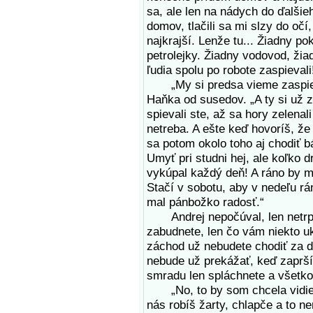
sa, ale len na nádych do ďalši
domov, tlačili sa mi slzy do očí
najkrajší. Lenže tu... Žiadny po
petrolejky. Žiadny vodovod, žiad
ľudia spolu po robote zaspievali
„My si predsa vieme zaspievať
Haňka od susedov. „A ty si už z
spievali ste, až sa hory zelenal
netreba. A ešte keď hovoríš, ž
sa potom okolo toho aj chodiť b
Umyť pri studni hej, ale koľko
vykúpal každý deň! A ráno by m
Stačí v sobotu, aby v nedeľu rá
mal pánbožko radosť.“
Andrej nepočúval, len netrpez
zabudnete, len čo vám niekto uká
záchod už nebudete chodiť za 
nebude už prekážať, keď zaprší
smradu len spláchnete a všetko
„No, to by som chcela vidieť, 
nás robíš žarty, chlapče a to n