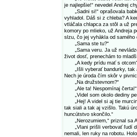
je najlepšie!“ nevedel Andrej c
„Sadni si!“ oprašovala babka s
vyhladol. Dáš si z chleba? A keď
vtláčala chlapca za stôl a už p
komory po mlieko, už Andreja po
slzu, čo jej vyhàkla od samého d
„Sama ste tu?“
„Sama veru. Ja už nevládzem 
život dosť, prenechám to mladš
„A kedy prídu mať s otcom
„Išli vyberať bandurky, tak as
Nech je úroda čím skôr v pivnic
„Na družstevnom?“
„Ale ta! Nespomínaj čerta!“
„Videl som okolo dediny pekn
„Hej! A videl si aj tie murciny
tak siali a tak aj vzišlo. Takú úr
huncútstvo skončilo.“
„Nerozumiem,“ priznal sa An
„Vlani prišli verbovať ľudí do 
nemali, len ruky na robotu. Hol