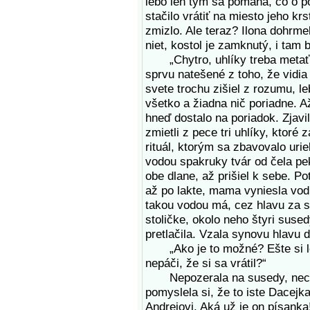
lebo len tým sa pomáha, čo o p
stačilo vrátiť na miesto jeho kr
zmizlo. Ale teraz? Ilona dohrm
niet, kostol je zamknutý, i tam 
„Chytro, uhlíky treba metať. 
sprvu natešené z toho, že vidia
svete trochu zišiel z rozumu, le
všetko a žiadna nič poriadne. 
hneď dostalo na poriadok. Zjavi
zmietli z pece tri uhlíky, ktoré 
rituál, ktorým sa zbavovalo uri
vodou spakruky tvár od čela pe
obe dlane, až prišiel k sebe. 
až po lakte, mama vyniesla vodu
takou vodou má, cez hlavu za s
stoličke, okolo neho štyri suse
pretlačila. Vzala synovu hlavu d
„Ako je to možné? Ešte si len 
nepáči, že si sa vrátil?“
Nepozerala na susedy, nechcel
pomyslela si, že to iste Dacejka
Andrejovi. Aká už je on písanka!