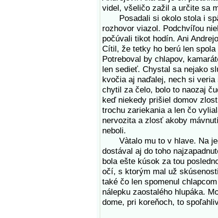
videl, všeličo zažil a určite sa 
Posadali si okolo stola i späť
rozhovor viazol. Podchvíľou nie
počúvali tikot hodín. Ani Andrej
Cítil, že tetky ho berú len spol
Potreboval by chlapov, kamarátov
len sedieť. Chystal sa nejako s
kvočia aj naďalej, nech si ver
chytil za čelo, bolo to naozaj 
keď niekedy prišiel domov zlostn
trochu zariekania a len čo vyli
nervozita a zlosť akoby mávnutí
neboli.
Vàtalo mu to v hlave. Na jedn
dostával aj do toho najzapadnut
bola ešte kúsok za tou posledn
očí, s ktorým mal už skúsenost
také čo len spomenul chlapcom n
nálepku zaostalého hlupáka. Mo
dome, pri koreňoch, to spoľahli