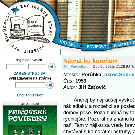
Návrat ku koreňom
login|password
@ :: Poviedky ::
Dec 05 2015, 21:28 (UTC
ZAREGISTRUJ SA!
Miesto:
Porúbka,
okres Sobra
vyhľadávanie na stránke
Čas:
1953
Autor:
Jiří Zaťovič
English version
Andrej by najradšej vyskočil
Jul 27, 2020
nákladiaku a rozbehol sa posle
domov pešo. Poza humná by tam
rýchlejšie. Pozeral na známu k
naň. Tam v hájiku sa vtedy hráv
chytával s kamarátmi pstruhy, a