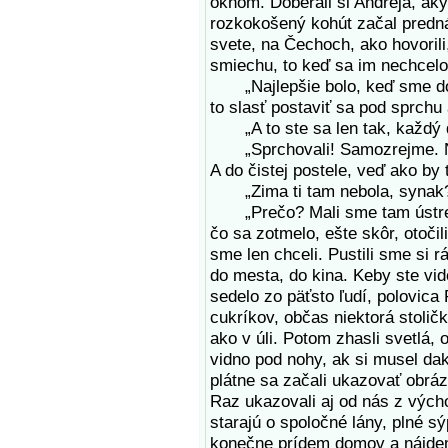
oknom. Doberali si Andreja, ak
rozkokošený kohút začal predn
svete, na Čechoch, ako hovorili
smiechu, to keď sa im nechcelo
„Najlepšie bolo, keď sme došli
to slasť postaviť sa pod sprchu
„A to ste sa len tak, každý deň
„Sprchovali! Samozrejme. Ne
A do čistej postele, veď ako by 
„Zima ti tam nebola, synak
„Prečo? Mali sme tam ústredné
čo sa zotmelo, ešte skôr, otoči
sme len chceli. Pustili sme si 
do mesta, do kina. Keby ste vide
sedelo zo päťsto ľudí, polovica
cukríkov, občas niektorá stoličk
ako v úli. Potom zhasli svetlá, o
vidno pod nohy, ak si musel dak
plátne sa začali ukazovať obrá
Raz ukazovali aj od nás z výcho
starajú o spoločné lány, plné sý
konečne prídem domov a nájdem 