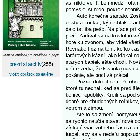
asi nikto veriť. Len medzi roľam
pomyslel si hrdo, pokrok neobiš
Auto konečne zastalo. Zoskoči
cestu a počkal, kým oblak prach
dalo ísť iba pešo. Na pľace pri 
preč. Zadíval sa na kostolnú ve
hore ku zvonom, aby videl všet
Rovnako tiež na tom, koľko čas
farárových kázní, ako kľakal na
klikni na obrázok pre zväčšenie a popis
starých babiek ešte chodí. Nov
prezri si archív
(255)
určite vedia, že k spokojnosti 
pokánie, ale poctivá práca!
vložiť obrázok do galérie
Pozrel dolu ulicou. Po oboch 
ktoré tu nechal, keď sa pred ši
koniec republiky. Krčili sa pod
dobré pre chudobných roľníkov,
vetrom a zimou.
Ale to sa zmení, pomyslel si 
sa rýchlo naučia stavať nové do
získajú viac voľného času a urči
futbal, aby sa v nedeľu popoludn