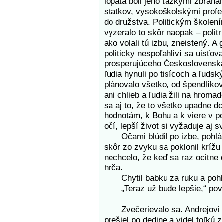
lopata boli jeho ťažkými zbraňa
statkov, vysokoškolskými profes
do družstva. Politickým školen
vyzeralo to skôr naopak – polit
ako volali tú izbu, zneistený. A 
politicky nespoľahliví sa uisťova
prosperujúceho Československ
ľudia hynuli po tisícoch a ľuds
plánovalo všetko, od špendlíkov
ani chlieb a ľudia žili na hromad
sa aj to, že to všetko upadne d
hodnotám, k Bohu a k viere v po
očí, lepší život si vyžaduje aj s
Očami blúdil po izbe, pohlád
skôr zo zvyku sa poklonil krížu
nechcelo, že keď sa raz ocitne 
hrča.
Chytil babku za ruku a pohlad
„Teraz už bude lepšie,“ poveda
Zvečerievalo sa. Andrejovi sa 
prešiel po dedine a videl toľkú 