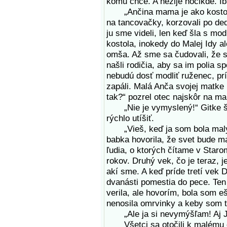
komu chce. A nežije hocikde. I
„Ančina mama je ako kostolná 
na tancovačky, korzovali po dedi
ju sme videli, len keď šla s mo
kostola, inokedy do Malej Idy a
omša. Až sme sa čudovali, že si
našli rodičia, aby sa im polia s
nebudú dosť modliť ruženec, pr
zapáli. Malá Anča svojej matke 
tak?“ pozrel otec najskôr na m
„Nie je vymyslený!“ Gitke šlo
rýchlo utíšiť.
„Vieš, keď ja som bola malým
babka hovorila, že svet bude mať
ľudia, o ktorých čítame v Starom
rokov. Druhý vek, čo je teraz,
akí sme. A keď príde tretí vek 
dvanásti pomestia do pece. Ten
verila, ale hovorím, bola som 
nenosila omrvinky a keby som tak
„Ale ja si nevymýšľam! Aj Ja
Všetci sa otočili k malému ch