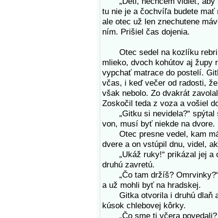
„Deti, nechcem vidieť, aby st
tu nie je a čochvíľa budete mať
ale otec už len znechutene máv
ním. Prišiel čas dojenia.
Otec sedel na kozlíku rebriná
mlieko, dvoch kohútov aj župy r
vypchať matrace do postelí. Git
včas, i keď večer od radosti, ž
však nebolo. Zo dvakrát zavolal
Zoskočil teda z voza a vošiel d
„Gitku si nevidela?“ spýtal s
von, musí byť niekde na dvore.
Otec presne vedel, kam má ísť
dvere a on vstúpil dnu, videl, 
„Ukáž ruky!“ prikázal jej a on
druhú zavretú.
„Čo tam držíš? Omrvinky?“ bolo
a už mohli byť na hradskej.
Gitka otvorila i druhú dlaň a
kúsok chlebovej kôrky.
„Čo sme ti včera povedali? Vi