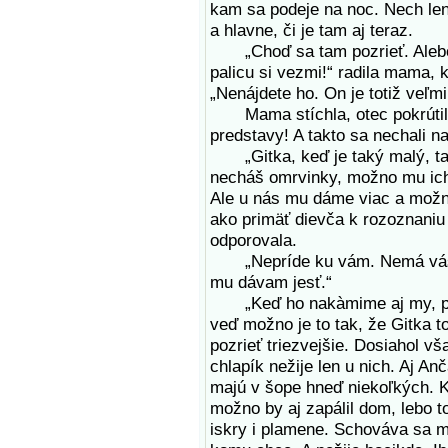
kam sa podeje na noc. Nech len
a hlavne, či je tam aj teraz.
„Choď sa tam pozrieť. Alebo n
palicu si vezmi!“ radila mama, 
„Nenájdete ho. On je totiž veľm
Mama stíchla, otec pokrútil h
predstavy! A takto sa nechali n
„Gitka, keď je taký malý, ta
necháš omrvinky, možno mu ich 
Ale u nás mu dáme viac a možn
ako primäť dievča k rozoznaniu s
odporovala.
„Nepríde ku vám. Nemá vás rá
mu dávam jesť.“
„Keď ho nakàmime aj my, poto
veď možno je to tak, že Gitka 
pozrieť triezvejšie. Dosiahol vš
chlapík nežije len u nich. Aj Anč
majú v šope hneď niekoľkých. Ke
možno by aj zapálil dom, lebo to
iskry i plamene. Schováva sa 