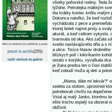
všetky poľovské rodiny. Teda š
týždne. Petrolejka mäkkým svetl
iba krátky koniec knôtu malým 
Dokonca natoľko, že keď rozložil
vychádzala z pece a premieňala
ktorej boleli najmä prsty a sval
akurát, a keď celkom vykyslo, c
tvarovala od oka. Ako začala sá
svetlo nastávajúceho dňa a s ní
klikni na obrázok pre zväčšenie a popis
a ulice. Tisíce hlasov drobného
prezri si archív
(255)
blízkych polí i kikiríkaním kohú
ostalo v korýtku, vyvaľkala dva
vložiť obrázok do galérie
je žiara predsa len o čosi slabš
keď zobudí muža aj deti a potom
„Mama, dáte mi lekvár?“ opýt
sedela za stolom, uprostred kt
potrebovali chvíľu na dopečenie
Vstal aj malý Janko, ktorému le
ešte trochu ospalý sa obzeral na
obživol.