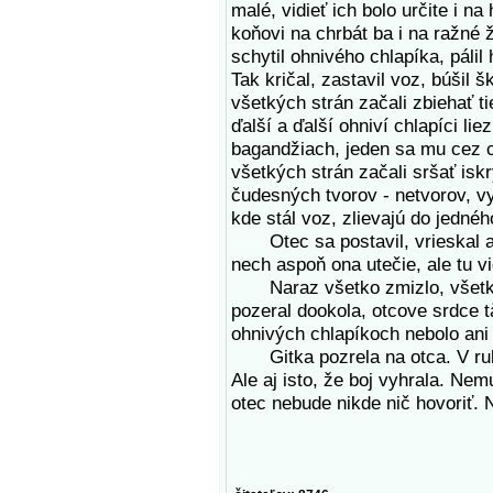
malé, vidieť ich bolo určite i n
koňovi na chrbát ba i na ražné 
schytil ohnivého chlapíka, pálil
Tak kričal, zastavil voz, búšil š
všetkých strán začali zbiehať t
ďalší a ďalší ohniví chlapíci lie
bagandžiach, jeden sa mu cez c
všetkých strán začali sršať iskr
čudesných tvorov - netvorov, vy
kde stál voz, zlievajú do jedné
Otec sa postavil, vrieskal ako
nech aspoň ona utečie, ale tu vi
Naraz všetko zmizlo, všetko 
pozeral dookola, otcove srdce t
ohnivých chlapíkoch nebolo ani 
Gitka pozrela na otca. V ruká
Ale aj isto, že boj vyhrala. Nemu
otec nebude nikde nič hovoriť. N