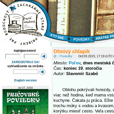
Ohnivý chlapík
login|password
@ :: Poviedky ::
Oct 03 2015, 17:19 (UTC
ZAREGISTRUJ SA!
Miesto:
Poľov
, dnes mestská 
vyhľadávanie na stránke
Čas:
koniec 19. storočia
Autor:
Slavomír Szabó
English version
Jul 27, 2020
Oblohu pokrývali hviezdy, do
viac než hodina, keď mama vsta
kuchyne. Čakala ju práca. Ešte
trochu múky s vodou a kvasom,
korýtku miesiť cesto. Veľa cesta