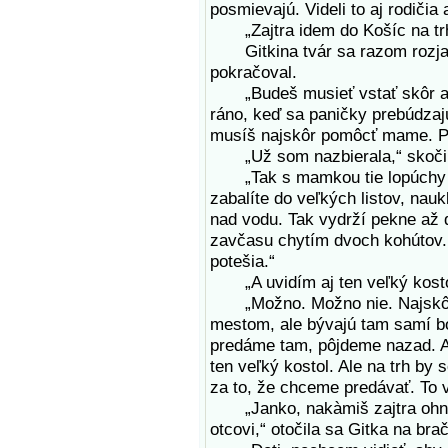
posmievajú. Videli to aj rodičia
„Zajtra idem do Košíc na trh.
Gitkina tvár sa razom rozjasn
pokračoval.
„Budeš musieť vstať skôr ako
ráno, keď sa paničky prebúdzaj
musíš najskôr pomôcť mame. Pô
„Už som nazbierala,“ skočil
„Tak s mamkou tie lopúchy um
zabalíte do veľkých listov, nau
nad vodu. Tak vydrží pekne až 
zavčasu chytím dvoch kohútov.
potešia.“
„A uvidím aj ten veľký kosto
„Možno. Možno nie. Najskôr z
mestom, ale bývajú tam samí bo
predáme tam, pôjdeme nazad. Ak
ten veľký kostol. Ale na trh by
za to, že chceme predávať. To 
„Janko, nakàmiš zajtra ohni
otcovi,“ otočila sa Gitka na bra