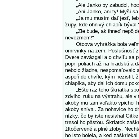
„Ale Janko by zabudol, hoc sľ
„Ani Janko, ani ty! Myši sa
„Ja mu musím dať jesť, lebo ina
župy, kde ohnivý chlapík býval.
„Zle bude, ak ihneď nepôjdeš
nevezmem!“
Otcova vyhrážka bola veľmi si
omrvinky na zem. Poslušnosť zví
Dvere zavàzgali a o chvíľu sa p
popri poliach až na hradskú a ďa
nebolo žiadne, nespomaľovalo a
aspoň do chvíle, kým nezistil, 
chlapíka, aby dal ich domu poko
„Ešte raz toho škriatka spom
zdvihol ruku na výstrahu, ale v 
akoby mu tam voľakto vpichol hr
akoby sníval. Za nohavice ho dr
nízky, čo by iste nesiahal Gitk
tresol ho päsťou. Škriatok zaškr
žltočervené a plné zloby. Necht
ho isto bolela, a keď zaškriekal