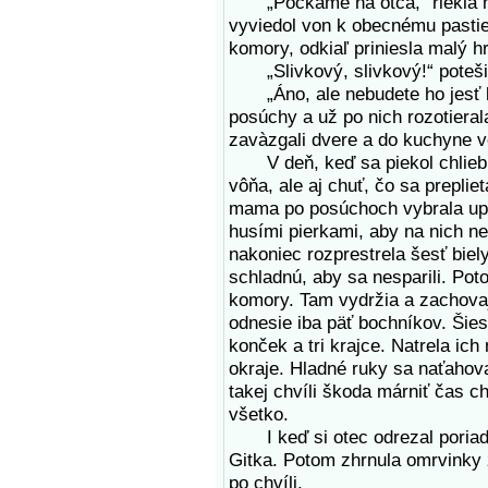
„Počkáme na otca,“ riekla mam
vyviedol von k obecnému pastie
komory, odkiaľ priniesla malý h
„Slivkový, slivkový!“ potešila
„Áno, ale nebudete ho jesť 
posúchy a už po nich rozotiera
zavàzgali dvere a do kuchyne vo
V deň, keď sa piekol chlieb, b
vôňa, ale aj chuť, čo sa preplie
mama po posúchoch vybrala upeč
husími pierkami, aby na nich ne
nakoniec rozprestrela šesť bie
schladnú, aby sa nesparili. Po
komory. Tam vydržia a zachova
odnesie iba päť bochníkov. Šiest
konček a tri krajce. Natrela ic
okraje. Hladné ruky sa naťahoval
takej chvíli škoda márniť čas 
všetko.
I keď si otec odrezal poriadn
Gitka. Potom zhrnula omrvinky z
po chvíli.