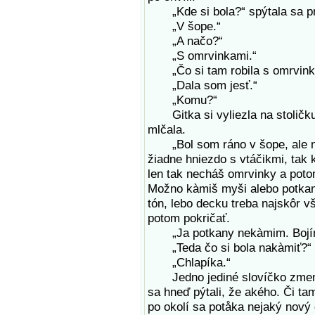
„Kde si bola?“ spýtala sa p
„V šope.“
„A načo?“
„S omrvinkami.“
„Čo si tam robila s omrvink
„Dala som jesť.“
„Komu?“
Gitka si vyliezla na stoličku,
mlčala.
„Bol som ráno v šope, ale nič
žiadne hniezdo s vtáčikmi, tak
len tak necháš omrvinky a potom
Možno kàmiš myši alebo potkan
tón, lebo decku treba najskôr vš
potom pokričať.
„Ja potkany nekàmim. Bojím s
„Teda čo si bola nakàmiť?“ 
„Chlapíka.“
Jedno jediné slovíčko zmenil
sa hneď pýtali, že akého. Či ta
po okolí sa potåka nejaký nový d