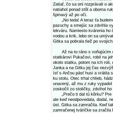
Zatiaľ, čo sa oni rozprávali o a
natiahol ponad stôl a oboma ruk
špinavý až po oči.
„No teda! A teraz ťa budeme v
pazuchy a smejúc sa zdvihla vy
lekváru. Namiesto kvárenia ho
vodou a krik, lebo on sa umývať
Gitka sa pobrala tiež po svojic
Až na to ráno s voňajúcim chl
statkárovi Pukačovi, robil na 
okolo statku, potom na ich roli,
Janka a na Gitku jej čas nezvýš
ísť s Ančou pásť husi a vrátila
ku stolu. Otec trhal chlieb, hádz
unavený, až mu z ruky vypadol
zoskočil zo stoličky, zdvihol ho
„Prečo ti dal tú kôrku? Pre o
ale keď neodpovedala, dodal, nec
úst. Gitka sa zamračila. Keď ta
zamračenej tváričke sa zračila kr