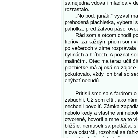
sa nejedna vdova i mladica v de
rozrastalo.
„No poď, junák!“ vyzval ma ot
prehodená plachietka, vyberal 
paholka, pred žatvou pásol ovce
Rád som s otcom chodil po na
tieňov, za každým pňom som vid
po večeroch v zime rozprávala 
bylinách a hríboch. A poznal s
malinčím. Otec ma teraz učil čí
plachietke má aj oká na zajace.
pokutovalo, vždy ich bral so se
chýbať nebudú.
Pritisli sme sa s farárom o d
zabuchli. Už som cítil, ako nám
nechceli povoliť. Zámka zapadla,
nebolo kedy a vlastne ani nebol
otvorené, hovoril a mne sa to v
bližšie, nemuseli sa pretláčať
slova odstrčil, rozohnal sa ťa