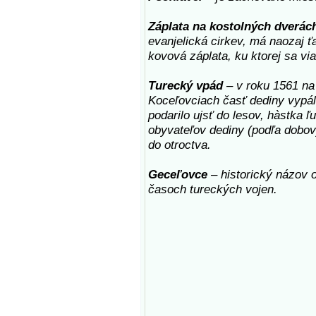
Záplata na kostolných dverác
evanjelická cirkev, má naozaj 
kovová záplata, ku ktorej sa vi
Turecký vpád
– v roku 1561 na 
Koceľovciach časť dediny vypáli
podarilo ujsť do lesov, hàstka ľ
obyvateľov dediny (podľa dobov
do otroctva.
Geceľovce
– historický názov o
časoch tureckých vojen.