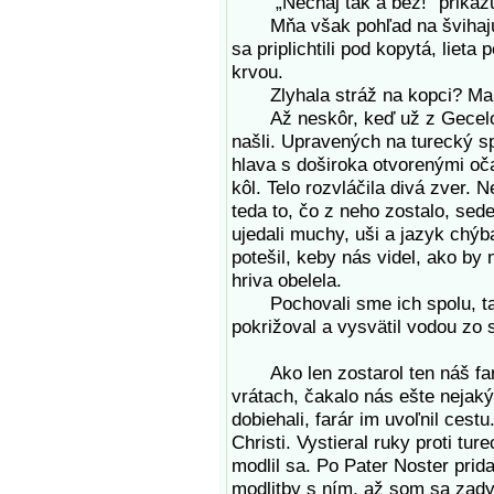
„Nechaj tak a bež!“ prikazu
Mňa však pohľad na švihajúce 
sa priplichtili pod kopytá, liet
krvou.
Zlyhala stráž na kopci? Mali 
Až neskôr, keď už z Gecelov
našli. Upravených na turecký s
hlava s doširoka otvorenými oča
kôl. Telo rozvláčila divá zver.
teda to, čo z neho zostalo, sede
ujedali muchy, uši a jazyk chý
potešil, keby nás videl, ako by
hriva obelela.
Pochovali sme ich spolu, tam 
pokrižoval a vysvätil vodou zo 
Ako len zostarol ten náš farár
vrátach, čakalo nás ešte nejak
dobiehali, farár im uvoľnil cest
Christi. Vystieral ruky proti tu
modlil sa. Po Pater Noster prid
modlitby s ním, až som sa zady