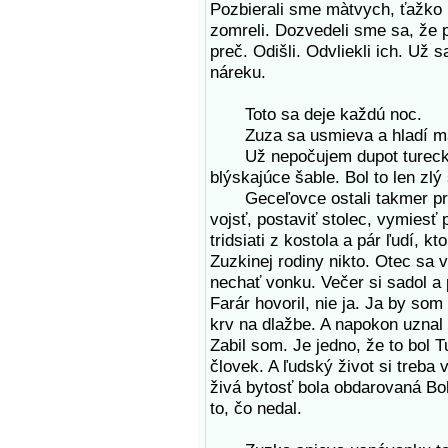
Pozbierali sme màtvych, ťažko 
zomreli. Dozvedeli sme sa, že p
preč. Odišli. Odvliekli ich. Už 
náreku.
Toto sa deje každú noc.
Zuza sa usmieva a hladí ma
Už nepočujem dupot tureckých
blýskajúce šable. Bol to len zlý
Geceľovce ostali takmer práz
vojsť, postaviť stolec, vymiesť 
tridsiati z kostola a pár ľudí, kt
Zuzkinej rodiny nikto. Otec sa 
nechať vonku. Večer si sadol a 
Farár hovoril, nie ja. Ja by som
krv na dlažbe. A napokon uznal
Zabil som. Je jedno, že to bol T
človek. A ľudský život si treba
živá bytosť bola obdarovaná Boh
to, čo nedal.