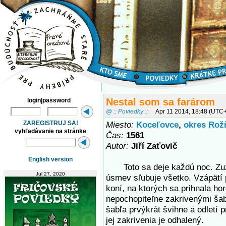
Nestal som sa farárom
login|password
@ :: Poviedky ::
Apr 11 2014, 18:48 (UTC
ZAREGISTRUJ SA!
Miesto:
Koceľovce
,
okres Rož
vyhľadávanie na stránke
Čas:
1561
Autor:
Jiří Zaťovič
English version
Toto sa deje každú noc. Zuza
Jul 27, 2020
úsmev sľubuje všetko. Vzápätí
koní, na ktorých sa prihnala ho
nepochopiteľne zakrivenými ša
šabľa prvýkrát švihne a odletí 
jej zakrivenia je odhalený.