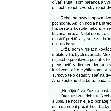
dívať. Pustil som baranca a vyr
smiech, rehot, zverský rehot dvo
Rehot sa ozýval spoza dverí. 
pochodne. Ak ich hodia na strec
Iná cesta z kostola nebola, v sa
kovaná mreža. Videl som, že c
musieť prebiť, aby sme zachrán
ujsť do hory.
Držal som v rukách kováčovo 
urobilo v ťažkých dverách. Mož
nejakého psohlavca poslať k tom
predstaviť, v diere vo dverách 
kladivom, ešte myšlienkami v pr
Turkovo telo ostalo visieť na d
A na kostolnú dlažbu už padala
„Nepôjdeš za Zuzu a basta!
Otec uzavrel debatu. Nechce
sľúbili, že hoci nie je z bohatej
som sa nebál prežiť hoci ťažký 