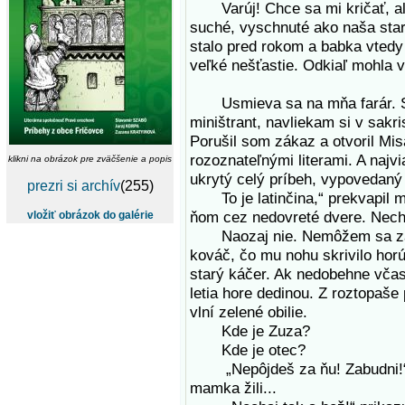
Varúj! Chce sa mi kričať, a
suché, vyschnuté ako naša star
stalo pred rokom a babka vtedy 
veľké nešťastie. Odkiaľ mohla v
Usmieva sa na mňa farár. 
miništrant, navliekam si v sakr
Porušil som zákaz a otvoril Mis
rozoznateľnými literami. A najvi
klikni na obrázok pre zväčšenie a popis
ukrytý celý príbeh, vypovedaný
prezri si archív
(255)
To je latinčina,“ prekvapil ma 
ňom cez nedovreté dvere. Nechc
vložiť obrázok do galérie
Naozaj nie. Nemôžem sa zasta
kováč, čo mu nohu skrivilo horú
starý káčer. Ak nedobehne včas
letia hore dedinou. Z roztopaše
vlní zelené obilie.
Kde je Zuza?
Kde je otec?
„Nepôjdeš za ňu! Zabudni!“ N
mamka žili...