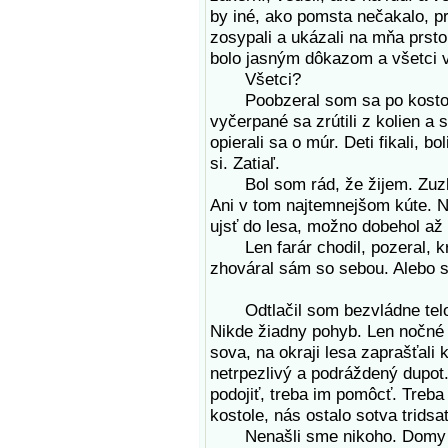
by iné, ako pomsta nečakalo, p
zosypali a ukázali na mňa prsto
bolo jasným dôkazom a všetci v
Všetci?
Poobzeral som sa po kostole.
vyčerpané sa zrútili z kolien a 
opierali sa o múr. Deti fikali, 
si. Zatiaľ.
Bol som rád, že žijem. Zuzka
Ani v tom najtemnejšom kúte. N
ujsť do lesa, možno dobehol až 
Len farár chodil, pozeral, kr
zhováral sám so sebou. Alebo s
Odtlačil som bezvládne telo z
Nikde žiadny pohyb. Len nočné z
sova, na okraji lesa zaprašťali 
netrpezlivý a podráždený dupot
podojiť, treba im pomôcť. Treba 
kostole, nás ostalo sotva tridsať
Nenašli sme nikoho. Domy pr