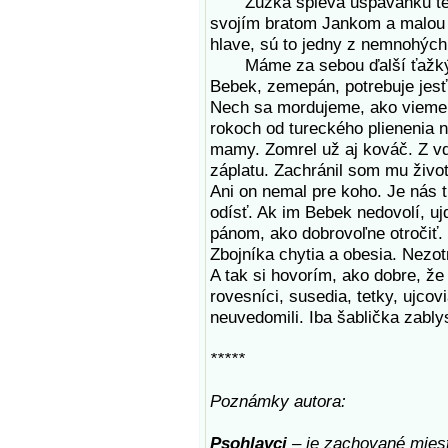
Zuzka spieva uspávanku teraz 
svojím bratom Jankom a malou 
hlave, sú to jedny z nemnohých
Máme za sebou ďalší ťažký deň
Bebek, zemepán, potrebuje jesť
Nech sa mordujeme, ako vieme,
rokoch od tureckého plienenia 
mamy. Zomrel už aj kováč. Z vď
záplatu. Zachránil som mu živo
Ani on nemal pre koho. Je nás tu
odísť. Ak im Bebek nedovolí, u
pánom, ako dobrovoľne otročiť.
Zbojníka chytia a obesia. Nezotn
A tak si hovorím, ako dobre, že 
rovesníci, susedia, tetky, ujcovi
neuvedomili. Iba šablička zablys
*****
Poznámky autora:
Psohlavci
– je zachované mies