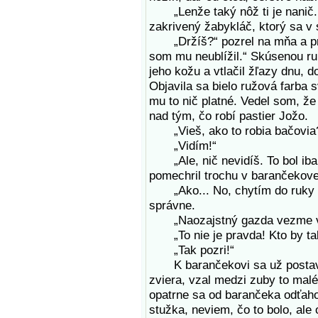
„Lenže taký nôž ti je nanič. P
zakrivený žabykláč, ktorý sa v 
„Držíš?“ pozrel na mňa a pre
som mu neublížil.“ Skúsenou r
jeho kožu a vtlačil žľazy dnu, d
Objavila sa bielo ružová farba 
mu to nič platné. Vedel som, že
nad tým, čo robí pastier Jožo.
„Vieš, ako to robia bačovia
„Vidím!“
„Ale, nič nevidíš. To bol iba z
pomechril trochu v barančekovej
„Ako... No, chytím do ruky a 
správne.
„Naozajstný gazda vezme vají
„To nie je pravda! Kto by také
„Tak pozri!“
K barančekovi sa už postavil 
zviera, vzal medzi zuby to malé 
opatrne sa od barančeka odťaho
stužka, neviem, čo to bolo, ale 