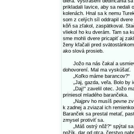
diera. Vystrašení dedinčania sa 
prikladali lavice, aby sa nedali
kolenách. Hnal sa k nemu Turek,
som z celých síl oddrapil dvere
kôň sa zľakol, zaspätkoval. St
vliekol ho ku dverám. Tam sa ku
sme mohli dvere pricapiť aj zak
ženy kľačali pred svätostánkom 
ako slová prosieb.
Jožo na nás čakal a usmieval
dohovorení. Mal ma vyskúšať.
„Koľko máme barancov?“
„Jaj, gazda, veľa. Bolo by i
„Daj!“ zavelil otec. Jožo ma 
priniesol mladého barančeka.
„Najprv ho musíš pevne zviaza
k zadnej a zviazal ich remienko
Baranček sa prestal metať, pas
zmysel protiviť sa.
„Máš ostrý nôž?“ spýtal sa ma 
nožík, dar od otca, čerstvo nab