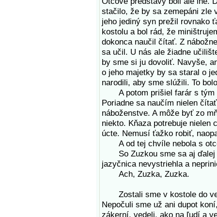
Otcove predstavy boli ale iné. D
stačilo, že by sa zemepáni zle 
jeho jediný syn prežil rovnako ť
kostolu a bol rád, že miništru
dokonca naučil čítať. Z nábožne
sa učil. U nás ale žiadne učiliš
by sme si ju dovoliť. Navyše, an
o jeho majetky by sa staral 
narodili, aby sme slúžili. To bo
A potom prišiel farár s tým 
Poriadne sa naučím nielen čítať,
náboženstve. A môže byť zo mňa
niekto. Kňaza potrebuje nielen 
úcte. Nemusí ťažko robiť, naopa
A od tej chvíle nebola s otc
So Zuzkou sme sa aj ďalej sc
jazyčnica nevystriehla a neprini
Ach, Zuzka, Zuzka.
Zostali sme v kostole do veče
Nepočuli sme už ani dupot koní,
zákerní, vedeli, ako na ľudí a v