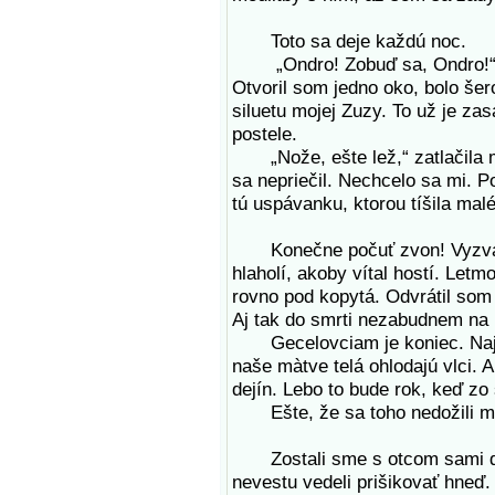
Toto sa deje každú noc.
„Ondro! Zobuď sa, Ondro!“ pre
Otvoril som jedno oko, bolo šero
siluetu mojej Zuzy. To už je za
postele.
„Nože, ešte lež,“ zatlačila m
sa nepriečil. Nechcelo sa mi. 
tú uspávanku, ktorou tíšila mal
Konečne počuť zvon! Vyzváňa 
hlaholí, akoby vítal hostí. Letm
rovno pod kopytá. Odvrátil som 
Aj tak do smrti nezabudnem na k
Gecelovciam je koniec. Najpr
naše màtve telá ohlodajú vlci.
dejín. Lebo to bude rok, keď zo
Ešte, že sa toho nedožili ma
Zostali sme s otcom sami dva
nevestu vedeli prišikovať hneď