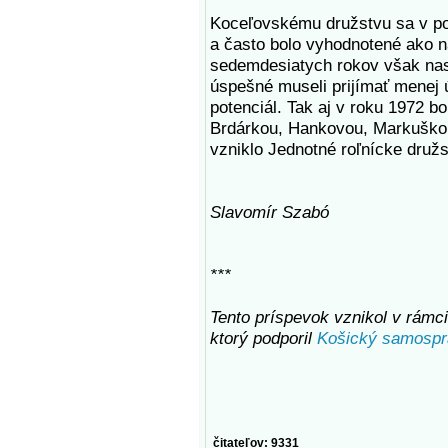
Koceľovskému družstvu sa v po
a často bolo vyhodnotené ako na
sedemdesiatych rokov však nastú
úspešné museli prijímať menej ú
potenciál. Tak aj v roku 1972 
Brdárkou, Hankovou, Markuško
vzniklo Jednotné roľnícke druž
Slavomír Szabó
***
Tento príspevok vznikol v rámci 
ktorý podporil
Košický samospr
čitateľov: 9331