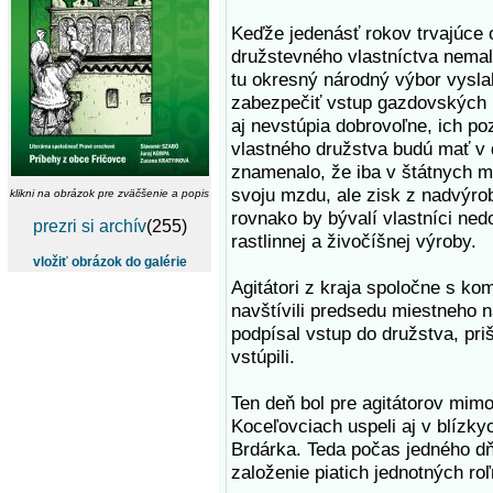
Keďže jedenásť rokov trvajúce
družstevného vlastníctva nemal
tu okresný národný výbor vyslal
zabezpečiť vstup gazdovských 
aj nevstúpia dobrovoľne, ich p
vlastného družstva budú mať v d
znamenalo, že iba v štátnych m
svoju mzdu, ale zisk z nadvýro
klikni na obrázok pre zväčšenie a popis
rovnako by bývalí vlastníci ned
prezri si archív
(255)
rastlinnej a živočíšnej výroby.
vložiť obrázok do galérie
Agitátori z kraja spoločne s ko
navštívili predsedu miestneho 
podpísal vstup do družstva, priš
vstúpili.
Ten deň bol pre agitátorov mim
Koceľovciach uspeli aj v blízk
Brdárka. Teda počas jedného dň
založenie piatich jednotných ro