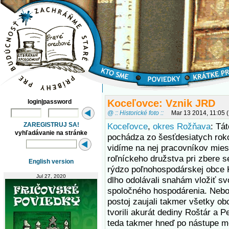
Koceľovce: Vznik JRD
login|password
@ :: Historické foto ::
Mar 13 2014, 11:05
ZAREGISTRUJ SA!
Koceľovce
,
okres Rožňava
: Tát
vyhľadávanie na stránke
pochádza zo šesťdesiatych roko
vidíme na nej pracovníkov mie
roľníckeho družstva pri zbere s
English version
rýdzo poľnohospodárskej obce
Jul 27, 2020
dlho odolávali snahám vložiť s
spoločného hospodárenia. Nebo
postoj zaujali takmer všetky o
tvorili akurát dediny Roštár a P
teda takmer hneď po nástupe m