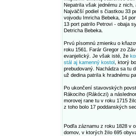
Nepatrila však jednému z nich, 
Najväčší podiel s čiastkou 33 p
vojvodu Imricha Bebeka, 14 port
13 port patrilo Petrovi - obaja s
Detricha Bebeka.
Prvú písomnú zmienku o kňazo
roku 1561. Farár Gregor zo Záv
evanjelický. Je však isté, že
ko
stál aj kamenný kostol
, ktorý b
prebudovaný. Nachádza sa tu d
už dedina patrila k hradnému p
Po ukončení stavovských povsta
Rákociho (Rákóczi) a následn
morovej rane tu v roku 1715 žil
z toho bolo 17 poddanských sedl
Podľa záznamu z roku 1828 v ob
domov, v ktorých žilo 695 obyva