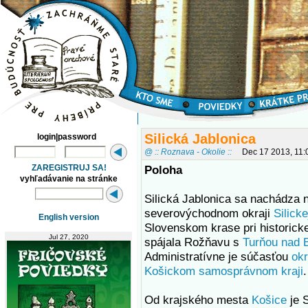
Silická Jablonica
login|password
@ :: Roznava - Okolie ::
Dec 17 2013, 11:
ZAREGISTRUJ SA!
Poloha
vyhľadávanie na stránke
Silická Jablonica sa nachádza 
severovýchodnom okraji
Silicke
English version
Slovenskom krase pri historicke
Jul 27, 2020
spájala Rožňavu s
Turňou nad 
Administratívne je súčasťou
ok
Košickom samosprávnom kraji
.
Od krajského mesta
Košice
je S