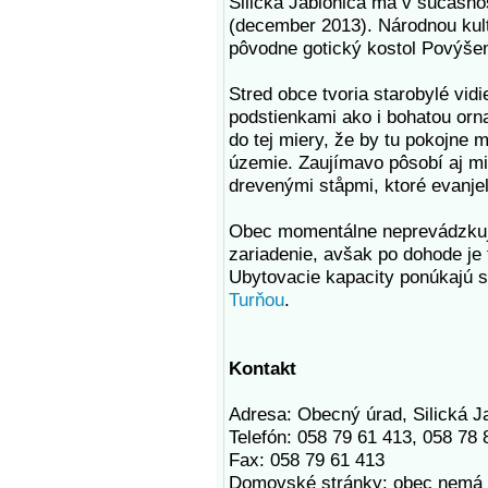
Silická Jablonica má v súčasno
(december 2013). Národnou kul
pôvodne gotický kostol Povýšen
Stred obce tvoria starobylé vi
podstienkami ako i bohatou or
do tej miery, že by tu pokojne 
územie. Zaujímavo pôsobí aj mi
drevenými ståpmi, ktoré evanjel
Obec momentálne neprevádzkuje 
zariadenie, avšak po dohode je
Ubytovacie kapacity ponúkajú 
Turňou
.
Kontakt
Adresa: Obecný úrad, Silická J
Telefón: 058 79 61 413, 058 78
Fax: 058 79 61 413
Domovské stránky: obec nemá 