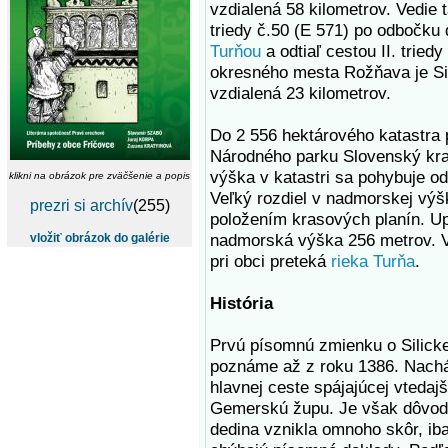
vzdialená 58 kilometrov. Vedie 
triedy č.50 (E 571) po odbočku
Turňou
a odtiaľ cestou II. trie
okresného mesta Rožňava je Sil
vzdialená 23 kilometrov.
Do 2 556 hektárového katastra p
Národného parku Slovenský kr
výška v katastri sa pohybuje o
klikni na obrázok pre zväčšenie a popis
Veľký rozdiel v nadmorskej vý
prezri si archív
(255)
položením krasových planín. Up
nadmorská výška 256 metrov. V
vložiť obrázok do galérie
pri obci preteká
rieka Turňa
.
História
Prvú písomnú zmienku o Silicke
poznáme až z roku 1386. Nachá
hlavnej ceste spájajúcej vtedaj
Gemerskú župu. Je však dôvod
dedina vznikla omnoho skôr, iba