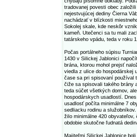
chýbajú písomné doklady. Podľ
tradovanej povesti obec založil
nejestvujúcej dediny Čierna Và
nachádzať v blízkosti miestneh
Sokolej skale, kde neskôr vznik
kameň. Utečenci sa tu mali zac
tatárskeho vpádu, teda v roku 
Počas portálneho súpisu Turnian
1430 v Silickej Jablonici napočít
brána, ktorou mohol prejsť nalo
viedla z ulice do hospodárskej 
čase sa pri spisovaní používal t
čiže sa spisovali takého brány a 
teda súčet všetkých domov, ale
hospodárskych usadlostí. Dnes 
usadlosť počíta minimálne 7 ob
sedliacku rodinu a služobníkov.
žilo minimálne 420 obyvateľov, 
obdobie skutočne ľudnatá dedin
Majiteľmi Silickej Jablonice bol