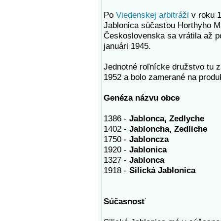
Po
Viedenskej arbitráži
v roku 1
Jablonica súčasťou Horthyho M
Československa sa vrátila až p
januári 1945.
Jednotné roľnícke družstvo tu za
1952 a bolo zamerané na produk
Genéza názvu obce
1386 -
Jablonca, Zedlyche
1402 -
Jabloncha, Zedliche
1750 -
Jabloncza
1920 -
Jablonica
1327 -
Jablonca
1918 -
Silická Jablonica
Súčasnosť