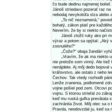
čo bude dedinu najmenej bolieť
Jánoš striedavo pozerať raz na
nebodaj nevykotúľa slza alebo a
„To nič neznamená,“ povedal p
bohatý, zákon platí pre každého.
Neverím, že by si niekto načist
Jánoš zložil ruky ako pri modl
výraz a potom sa opýtal: „Aký
zosnulého?“
„Čože?“ obaja žandári vyhàk
„Vravím, že ak ma niekto udal,
nie pretože som vinný. Ale tiež 
nenájdete. Aj môj dedo bojoval 
kráľovstvo, ale ostalo z neho l
Čechov. Tak vtedy rozhodli páni
Lenže zranenia, podlomené zdrav
vojne pošiel pod zem. Otcovi p
vojnu. S ktorou strieľal zo záko
keď mu ruská guľka prevàtala st
zachránila život. Môj otec sa o
Pravda, neodovzdal ju, keď sa r