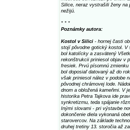
Silice, neraz vystrašili ženy na
nežijú.
* * *
Poznámky autora:
Kostol v Silici
- hornej časti o
stojí pôvodne gotický kostol. V
bol katolícky a zasvätený Vše
rekonštrukcii priniesol objav 
fresiek. Prvú písomnú zmienku 
bol doposiaľ datovaný až do ro
však priniesol nález v podobe 
pôvodnej chrámovej lode. Nádo
dnom a obložená kameňmi. V jej 
historika Petra Tajkova ide pr
synkretizmu, teda spájanie rôz
Inými slovami - pri výstavbe n
dokončenie diela vykonaná obe
starovercov. Na základe techno
druhej tretiny 13. storočia až z