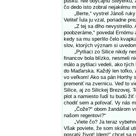
pušku. Nie obyčajnú Steyerku, 
čo dedo isto zobral nejakému 
„Berte,“ vystrel Jánoš ruky a
Veliteľ Ïula ju vzal, poriadne pre
„Z tej sa dlho nevystrelilo. A
poobzeráme,“ povedal Ernömu a
kedy sa mu sperlilo čelo kvapk
slov, ktorých význam si uvedomi
„Pytliaci zo Silice nikdy nest
financov bola blízko, nesmeli nič
málo a pytliaci vedeli, ako tých
do Maďarska. Každý len toľko, ab
vo veľkom! Ako sa pán Horthy st
premeniť na zvernicu. Veď to vi
Silice, aj zo Silickej Brezovej. 
plot a namiesto ľudí tu budú ži
chodiť sem a poľovať. Vy nás m
„Čože?“ obom žandárom vstúpi
našom regentovi?“
„Viete čo? Ja teraz vybehnem
Však poviete, že som skúšal ut
posratý život! Idem!“ chcel sa 