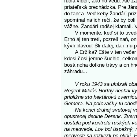
ľudia videli, ako ho vedú. Ale ža
priateľská prechádzka. Pre Jáno
do tanca. Veď keby žandári prizn
spomínal na ich reči, že by boli 
vážne. Žandári radšej klamali. 
V momente, keď si to uvedomil,
Ernö aj ten tretí, pozreli naň, o
kývli hlavou. Šli ďalej, dali mu p
A Eržika? Ešte v ten večer si
kdesi čosi jemne šuchlo, celko
bosá noha dotkne trávy a on hn
záhradu...
V roku 1943 sa ukázali oba
Regent Miklós Horthy nechal vy
približne sto hektárovú zverni
Gemera. Na poľovačky tu chodili
Na konci druhej svetovej vojny
opustenej dedine Derenk. Zverni
dostala pod kontrolu ruských vojs
na medvede. Lov bol úspešný, n
medvede sa rozliezli po okolí. E