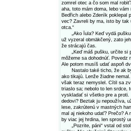
zomrel otec a čo som mal robiť
aha, toto mám doma, lebo vám m
Bedřich alebo Zdenìk poklepal p
vec? Zavreli by ma, isto by tak 
otca.“
„Ako Ïula? Keď vydá pušku, 
už vyzeral obmäkčený, zato jeho
že strácajú čas.
„Keď máš pušku, určite si pyt
môžeme sa dohodnúť. Povedz nám
Ale potom musíš udať aspoň dv
Nastalo také ticho, že ak by 
ako tikajú. Lenže žiadne nemal.
však teraz nemyslel. Cítil sa zv
triaslo sa; nebolo to len srdce,
vyskladať si všetko pre a proti
dedovi? Beztak ju nepoužíva, u
lese, zakrútenú v mastných han
mal aj niekoho udať? Prečo? A n
by viac jej hrdina, len sprostý 
„Pozrite, páni“ vstal od stola,