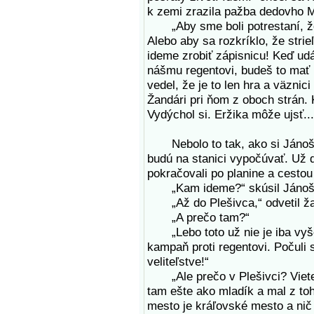
k zemi zrazila pažba dedovho 
„Aby sme boli potrestaní, že
Alebo aby sa rozkríklo, že stri
ideme zrobiť zápisnicu! Keď udá
nášmu regentovi, budeš to mať 
vedel, že je to len hra a väznic
Žandári pri ňom z oboch strán. 
Vydýchol si. Eržika môže ujsť...
Nebolo to tak, ako si Jánoš m
budú na stanici vypočúvať. Už d
pokračovali po planine a cestou
„Kam ideme?“ skúsil Jánoš n
„Až do Plešivca,“ odvetil žan
„A prečo tam?“
„Lebo toto už nie je iba vyšet
kampaň proti regentovi. Počuli 
veliteľstve!“
„Ale prečo v Plešivci? Viete, 
tam ešte ako mladík a mal z to
mesto je kráľovské mesto a nič 