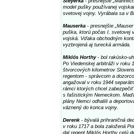
Steyerka
- presnejšie „Mannlich
model pušky používanej vojska
svetovej vojny. Vyrábala sa v B
Mauserka
- presnejšie „Mauser
puška, ktorú počas I. svetovej
vojská. Vďaka obchodným konta
vyzbrojená aj turecká armáda.
Miklós Horthy
- bol rakúsko-u
Po Viedenskej arbitráži v roku 
štvorcových kilometrov Slovens
regentom - správcom a dozorco
angažoval v roku 1944 separát
rámci ktorých chcel zabezpečiť
s fašistickým Nemeckom. Maďa
plány Nemci odhalili a deportov
väznený do konca vojny.
Derenk
- bývalá prihraničná d
v roku 1717 a bola založená Pol
dal regent Miklós Horthy celú de