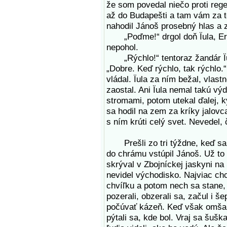
že som povedal niečo proti regen
až do Budapešti a tam vám za t
nahodil Jánoš prosebný hlas a z
„Poďme!“ drgol doň Ïula, Ernö
nepohol.
„Rýchlo!“ tentoraz žandár Ïula
„Dobre. Keď rýchlo, tak rýchlo.“
vládal. Ïula za ním bežal, vlast
zaostal. Ani Ïula nemal takú vý
stromami, potom utekal ďalej, 
sa hodil na zem za kríky jalovca
s ním krúti celý svet. Nevedel, 
Prešli zo tri týždne, keď sa v
do chrámu vstúpil Jánoš. Už to 
skrýval v Zbojníckej jaskyni na 
nevidel východisko. Najviac chce
chvíľku a potom nech sa stane,
pozerali, obzerali sa, začul i š
počúvať kázeň. Keď však omša s
pýtali sa, kde bol. Vraj sa šuška