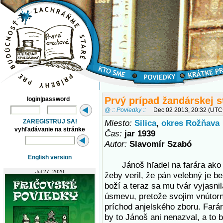
Prvý prípad žandárskej s
login|password
@ :: Poviedky ::
Dec 02 2013, 20:32 (UTC
ZAREGISTRUJ SA!
Miesto:
Silica
,
okres Rožňava
vyhľadávanie na stránke
Čas:
jar 1939
Autor:
Slavomír Szabó
English version
Jánoš hľadel na farára ako n
Jul 27, 2020
žeby veril, že pán velebný je b
boží a teraz sa mu tvár vyjasni
úsmevu, pretože svojim vnútor
príchod anjelského zboru. Farár 
by to Jánoš ani nenazval, a to 