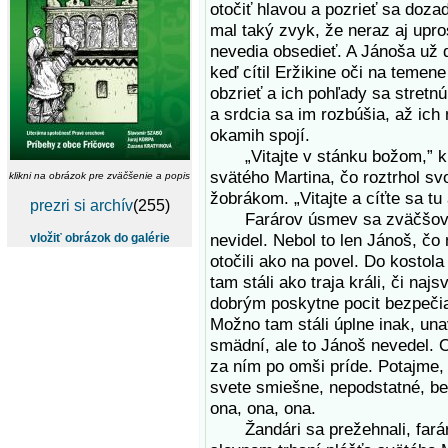
otočiť hlavou a pozrieť sa doza
mal taký zvyk, že neraz aj upros
nevedia obsedieť. A Jánoša už 
keď cítil Eržikine oči na temen
obzrieť a ich pohľady sa stretn
a srdcia sa im rozbúšia, až ich
okamih spojí.
„Vitajte v stánku božom,” kňaz
svätého Martina, čo roztrhol svo
klikni na obrázok pre zväčšenie a popis
žobrákom. „Vitajte a cíťte sa t
prezri si archív
(255)
Farárov úsmev sa zväčšoval a
nevidel. Nebol to len Jánoš, čo
vložiť obrázok do galérie
otočili ako na povel. Do kostol
tam stáli ako traja králi, či najs
dobrým poskytne pocit bezpečia
Možno tam stáli úplne inak, una
smädní, ale to Jánoš nevedel. O
za ním po omši príde. Potajme,
svete smiešne, nepodstatné, be
ona, ona, ona.
Žandári sa prežehnali, farár 