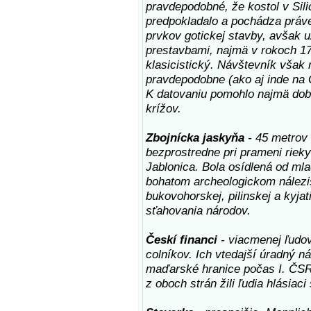
pravdepodobné, že kostol v Silic
predpokladalo a pochádza práve
prvkov gotickej stavby, avšak 
prestavbami, najmä v rokoch 17
klasicistický. Návštevník však 
pravdepodobne (ako aj inde na G
K datovaniu pomohlo najmä dob
krížov.
Zbojnícka jaskyňa
- 45 metrov 
bezprostredne pri prameni rieky
Jablonica. Bola osídlená od ml
bohatom archeologickom nálezis
bukovohorskej, pilinskej a kyjat
sťahovania národov.
Českí financi
- viacmenej ľudo
colníkov. Ich vtedajší úradný n
maďarské hranice počas I. ČSR 
z oboch strán žili ľudia hlásia