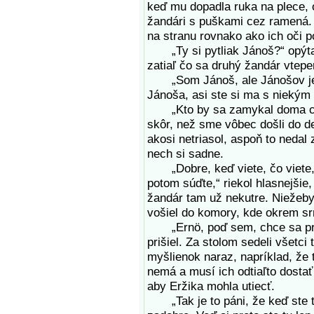
keď mu dopadla ruka na plece, 
žandári s puškami cez ramená. K
na stranu rovnako ako ich oči 
„Ty si pytliak Jánoš?“ opýtal 
zatiaľ čo sa druhý žandár vteper
„Som Jánoš, ale Jánošov je v 
Jánoša, asi ste si ma s niekým s
„Kto by sa zamykal doma cez d
skôr, než sme vôbec došli do de
akosi netriasol, aspoň to nedal 
nech si sadne.
„Dobre, keď viete, čo viete, 
potom súďte,“ riekol hlasnejšie,
žandár tam už nekutre. Niežeby 
vošiel do komory, kde okrem srn
„Ernö, poď sem, chce sa prizn
prišiel. Za stolom sedeli všetci 
myšlienok naraz, napríklad, že 
nemá a musí ich odtiaľto dosta
aby Eržika mohla utiecť.
„Tak je to páni, že keď ste tu