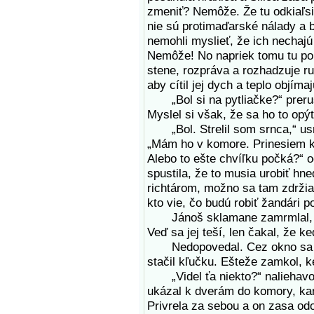
zmeniť? Nemôže. Že tu odkiaľsi z
nie sú protimaďarské nálady a br
nemohli myslieť, že ich nechaj
Nemôže! No napriek tomu tu pop
stene, rozpráva a rozhadzuje ru
aby cítil jej dych a teplo objímaj
„Bol si na pytliačke?“ preruši
Myslel si však, že sa ho to opý
„Bol. Strelil som srnca,“ usmi
„Mám ho v komore. Prinesiem k
Alebo to ešte chvíľku počká?“ o
spustila, že to musia urobiť hne
richtárom, možno sa tam zdržia i
kto vie, čo budú robiť žandári p
Jánoš sklamane zamrmlal, že t
Veď sa jej teší, len čakal, že ke
Nedopovedal. Cez okno sa mihl
stačil kľučku. Ešteže zamkol, k
„Videl ťa niekto?“ naliehavo 
ukázal k dverám do komory, kam
Privrela za sebou a on zasa odo