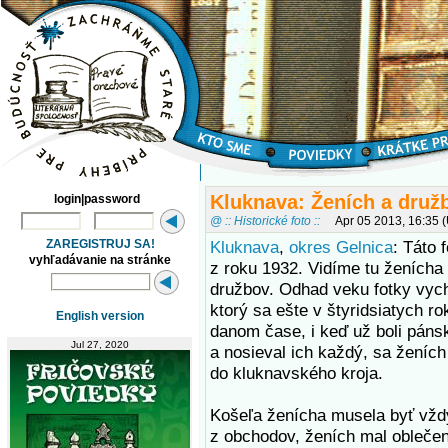
Kluknava: Ženích a druž
login|password
@ :: Historické foto ::
Apr 05 2013, 16:35 
ZAREGISTRUJ SA!
Kluknava
,
okres Gelnica
: Táto 
vyhľadávanie na stránke
z roku 1932. Vidíme tu ženícha
družbov. Odhad veku fotky vyc
ktorý sa ešte v štyridsiatych ro
English version
danom čase, i keď už boli páns
Jul 27, 2020
a nosieval ich každý, sa ženích
do kluknavského kroja.
Košeľa ženícha musela byť vždy
z obchodov, ženích mal obleče