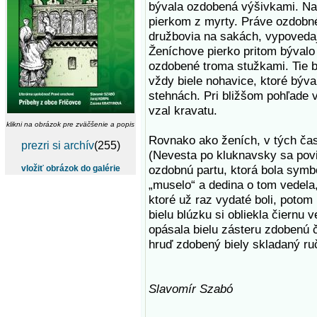
bývala ozdobená výšivkami. Na 
pierkom z myrty. Práve ozdobné
družbovia na sakách, vypovedaj
Ženíchove pierko pritom bývalo
ozdobené troma stužkami. Tie b
vždy biele nohavice, ktoré býva
stehnách. Pri bližšom pohľade 
vzal kravatu.
klikni na obrázok pre zväčšenie a popis
Rovnako ako ženích, v tých čas
prezri si archív
(255)
(Nevesta po kluknavsky sa povi
ozdobnú partu, ktorá bola symb
vložiť obrázok do galérie
„muselo“ a dedina o tom vedela,
ktoré už raz vydaté boli, potom
bielu blúzku si obliekla čiernu 
opásala bielu zásteru zdobenú 
hruď zdobený biely skladaný ruč
Slavomír Szabó