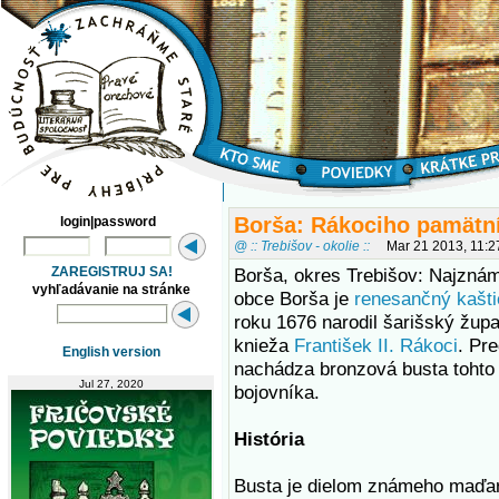
Borša: Rákociho pamätn
login|password
@ :: Trebišov - okolie ::
Mar 21 2013, 11:
ZAREGISTRUJ SA!
Borša, okres Trebišov: Najzná
vyhľadávanie na stránke
obce Borša je
renesančný kašti
roku 1676 narodil šarišský žu
knieža
František II. Rákoci
. Pr
English version
nachádza bronzová busta toht
Jul 27, 2020
bojovníka.
História
Busta je dielom známeho maďar