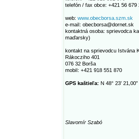
telefón / fax obce: +421 56 679
web:
www.obecborsa.szm.sk
e-mail: obecborsa@dornet.sk
kontaktná osoba: sprievodca ka
maďarsky)
kontakt na sprievodcu Istvána
Rákocziho 401
076 32 Borša
mobil: +421 918 551 870
GPS kaštieľa:
N 48° 23' 21,00'' 
Slavomír Szabó