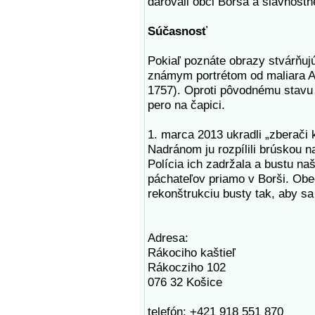
darovali obci Borša a slávnostn
Súčasnosť
Pokiaľ poznáte obrazy stvárňuj
známym portrétom od maliara 
1757). Oproti pôvodnému stavu 
pero na čapici.
1. marca 2013 ukradli „zberači
Nadránom ju rozpílili brúskou na
Polícia ich zadržala a bustu naš
páchateľov priamo v Borši. Ob
rekonštrukciu busty tak, aby sa
Adresa:
Rákociho kaštieľ
Rákocziho 102
076 32 Košice
telefón: +421 918 551 870