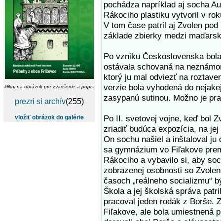
pochádza napríklad aj socha Au
Rákociho plastiku vytvoril v ro
V tom čase patril aj Zvolen po
základe zbierky medzi maďarsk
Po vzniku Československa bola 
ostávala schovaná na neznámom 
ktorý ju mal odviezť na roztave
verzie bola vyhodená do nejakej 
klikni na obrázok pre zväčšenie a popis
zasypanú sutinou. Možno je pra
prezri si archív
(255)
Po II. svetovej vojne, keď bol
vložiť obrázok do galérie
zriadiť budúca expozícia, na je
On sochu našiel a inštaloval ju
sa gymnázium vo Fiľakove pre
Rákociho a vybavilo si, aby soc
zobrazenej osobnosti so Zvolen
časoch „reálneho socializmu“ bý
Škola a jej školská správa patr
pracoval jeden rodák z Borše. 
Fiľakove, ale bola umiestnená 