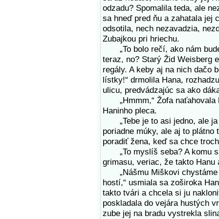
odzadu? Spomalila teda, ale nez
sa hneď pred ňu a zahatala jej 
odsotila, nech nezavadzia, nezd
Zubajkou pri hriechu.
„To bolo rečí, ako nám bude d
teraz, no? Starý Žid Weisberg 
regály. A keby aj na nich dačo b
lístky!“ drmolila Hana, rozhadz
ulicu, predvádzajúc sa ako dák
„Hmmm,“ Žofa naťahovala krk,
Haninho pleca.
„Tebe je to asi jedno, ale ja 
poriadne múky, ale aj to plátno
poradiť žena, keď sa chce troch
„To myslíš seba? A komu sa c
grimasu, veriac, že takto Hanu 
„Nášmu Miškovi chystáme sva
hostí,“ usmiala sa zoširoka Ha
takto tvári a chcela si ju naklo
poskladala do vejára hustých v
zube jej na bradu vystrekla sli