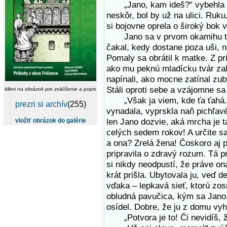
„Jano, kam ideš?“ vybehla k s
neskôr, bol by už na ulici. Ruku
si bojovne oprela o široký bok 
Jano sa v prvom okamihu troc
čakal, kedy dostane poza uši, n
Pomaly sa obrátil k matke. Z pr
ako mu peknú mladícku tvár zal
napínali, ako mocne zatínal zub
Stáli oproti sebe a vzájomne s
klikni na obrázok pre zväčšenie a popis
„Však ja viem, kde ťa ťahá. K
prezri si archív
(255)
vynadala, vyprskla naň pichľav
len Jano dozvie, aká mrcha je t
vložiť obrázok do galérie
celých sedem rokov! A určite sa
a ona? Zrelá žena! Čoskoro aj p
pripravila o zdravý rozum. Tá p
si nikdy neodpustí, že práve ona
krát prišla. Ubytovala ju, veď de
vďaka – lepkavá sieť, ktorú zos
obludná pavučica, kým sa Jano,
osídel. Dobre, že ju z domu vyho
„Potvora je to! Či nevidíš, že