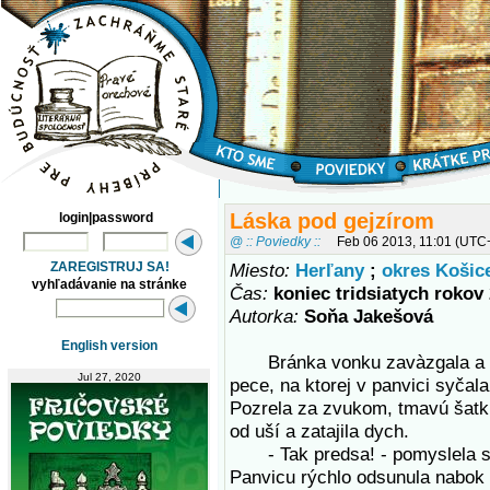
Láska pod gejzírom
login|password
@ :: Poviedky ::
Feb 06 2013, 11:01 (UTC
ZAREGISTRUJ SA!
Miesto:
Herľany
;
okres Košic
vyhľadávanie na stránke
Čas:
koniec tridsiatych rokov 
Autorka:
Soňa Jakešová
English version
Bránka vonku zavàzgala a Žo
Jul 27, 2020
pece, na ktorej v panvici syčal
Pozrela za zvukom, tmavú šatku
od uší a zatajila dych.
- Tak predsa! - pomyslela si 
Panvicu rýchlo odsunula nabok 