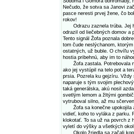
Sodoma i Gomora dohromady, hn
Nečudo, že sotva sa Janovi zača
pasce neresti prvej žene, čo b
rokov!
Odrazu zaznela trúba. Jej h
odrazil od liečebných domov a pr
Tento signál Žofa poznala dobre.
tom čude neslýchanom, ktorým s
ostatných, už buble. O chvíľu 
hostia pribehnú, aby im to náho
Žofa zastala. Potrebovala nabr
ako jej vystúpil na telo pot a t
prsia. Pozrela ku gejzíru. Vždy
naparuje s tým svojim plechový
taká generálska, akú nosil azd
svetlým lemom a žltými gombičk
vytruboval silno, až mu sčervene
Žofa sa konečne upokojila a 
vidieť, koho to vyláka z parku.
klokotať. To sa už na povrch z h
vyletí do výšky a všetkých oko
Okolo žriedla sa začali kopiť ľ