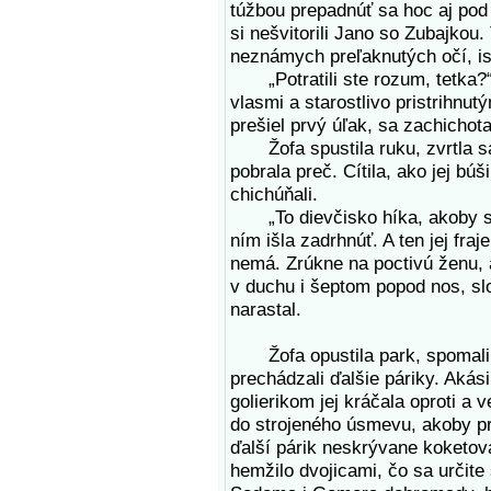
túžbou prepadnúť sa hoc aj pod 
si nešvitorili Jano so Zubajkou
neznámych preľaknutých očí, is
„Potratili ste rozum, tetka?“ 
vlasmi a starostlivo pristrihnu
prešiel prvý úľak, sa zachichota
Žofa spustila ruku, zvrtla s
pobrala preč. Cítila, ako jej búš
chichúňali.
„To dievčisko híka, akoby sa j
ním išla zadrhnúť. A ten jej fra
nemá. Zrúkne na poctivú ženu, 
v duchu i šeptom popod nos, slo
narastal.
Žofa opustila park, spomalila
prechádzali ďalšie páriky. Akás
golierikom jej kráčala oproti a 
do strojeného úsmevu, akoby pre
ďalší párik neskrývane koketov
hemžilo dvojicami, čo sa určite 