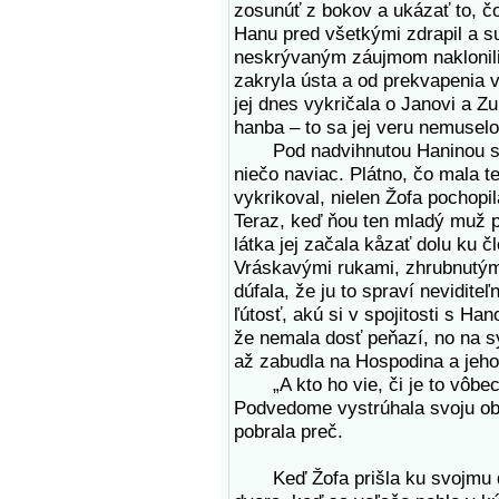
zosunúť z bokov a ukázať to, čo
Hanu pred všetkými zdrapil a su
neskrývaným záujmom naklonili 
zakryla ústa a od prekvapenia 
jej dnes vykričala o Janovi a Z
hanba – to sa jej veru nemuselo
Pod nadvihnutou Haninou sukňo
niečo naviac. Plátno, čo mala te
vykrikoval, nielen Žofa pochopi
Teraz, keď ňou ten mladý muž p
látka jej začala kåzať dolu ku 
Vráskavými rukami, zhrubnutými 
dúfala, že ju to spraví nevidite
ľútosť, akú si v spojitosti s Ha
že nemala dosť peňazí, no na s
až zabudla na Hospodina a jeho
„A kto ho vie, či je to vôbec 
Podvedome vystrúhala svoju obľ
pobrala preč.
Keď Žofa prišla ku svojmu do