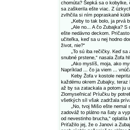
chomúta? Šepká sa o kobylke, č
sa zaškerila ešte viac. Z úzkyc
zvlhčila si ním popraskané kúti
„Keby to tak bolo, ja prvá by
„Ale no... A čo Zubajka? S deť
ešte nedávno deckom. Pričasto i
učiteľka, keď sa u nej hodno do
život, nie?“
„To sú iba rečičky. Keď sa aj
snubné prstene,“ nasala Žofa hl
„Ako myslíš, moja, ako myslí
Napríklad ... čo ja viem ... vnúč
Keby Žofa v kostole nepritak
každému okrem Zubajky, teraz b
až by sa zatackala a potom ju 
Zlomyseľnica! Príučku by potreb
všetkých síl však zadržala príva
„No, tvoj Mišo ešte nemal sva
zadováž to plátno na šaty a vy
od nevestinho brucha,“ oplatila 
Priťažilo jej, že o Janovi a Zuba