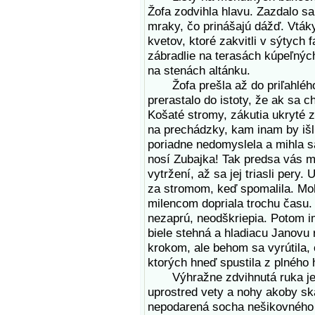
Žofa zodvihla hlavu. Zazdalo sa
mraky, čo prinášajú dážď. Vtáky
kvetov, ktoré zakvitli v sýtych 
zábradlie na terasách kúpeľných
na stenách altánku.
Žofa prešla až do priľahlého p
prerastalo do istoty, že ak sa c
Košaté stromy, zákutia ukryté z
na prechádzky, kam inam by išli?
poriadne nedomyslela a mihla s
nosí Zubajka! Tak predsa vás m
vytržení, až sa jej triasli pery. 
za stromom, keď spomalila. Moh
milencom dopriala trochu času. M
nezaprú, neodškriepia. Potom i
biele stehná a hladiacu Janovu 
krokom, ale behom sa vyrútila, 
ktorých hneď spustila z plného hr
Výhražne zdvihnutá ruka jej os
uprostred vety a nohy akoby sk
nepodarená socha nešikovného 