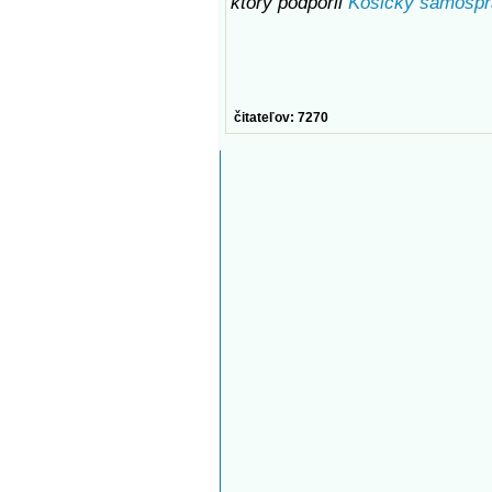
ktorý podporil
Košický samospr
čitateľov: 7270