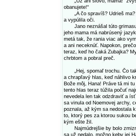
„Už ani slovo, mama!“ zvýšil 
obanujete!“
„A čo spravíš? Udrieš ma? Ale
a vypúlila oči.
Jano neznášal túto grimasu. Z
jeho mama má nabrúsený jazyk.
metá tak, že rania viac ako vym
a ani neceknúť. Napokon, prečo 
teraz, keď ho čaká Zubajka? My
chrbtom a pobral preč.
„Hej, spomaľ trochu. Čo tak 
a chrapľavý hlas, keď náhlivo k
Bože môj, Hana! Práve tá mi tu 
tento hlas teraz túžila počuť na
nevedela len tak odzdraviť a ís
sa vinula od Noemovej archy, c
poznala, až kým sa nedostala k
to, ktorý pes za ktorou sukou b
kým ešte žil.
Najmúdrejšie by bolo zmiznúť 
sa už nedalo, možno keby jej Han