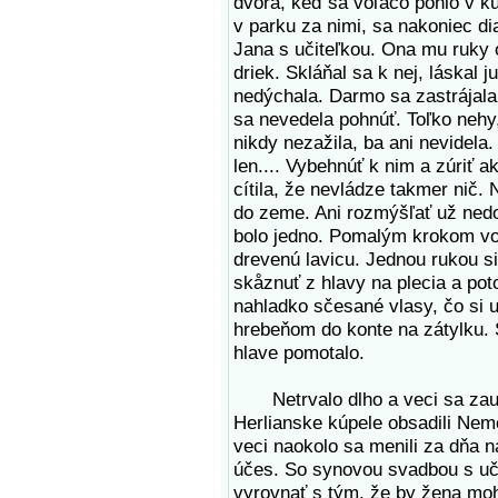
dvora, keď sa voľačo pohlo v kút
v parku za nimi, sa nakoniec di
Jana s učiteľkou. Ona mu ruky ov
driek. Skláňal sa k nej, láskal j
nedýchala. Darmo sa zastrájala
sa nevedela pohnúť. Toľko neh
nikdy nezažila, ba ani nevidela
len.... Vybehnúť k nim a zúriť a
cítila, že nevládze takmer nič.
do zeme. Ani rozmýšľať už nedo
bolo jedno. Pomalým krokom vo
drevenú lavicu. Jednou rukou si
skåznuť z hlavy na plecia a po
nahladko sčesané vlasy, čo si
hrebeňom do konte na zátylku. 
hlave pomotalo.
Netrvalo dlho a veci sa zauzli
Herlianske kúpele obsadili Nem
veci naokolo sa menili za dňa n
účes. So synovou svadbou s uči
vyrovnať s tým, že by žena moh