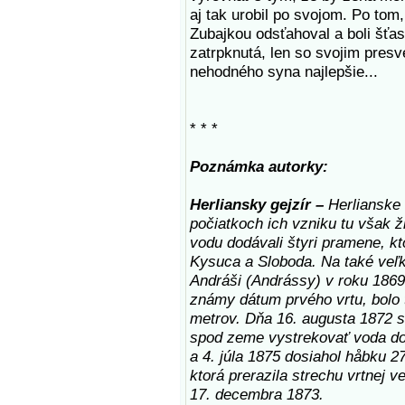
aj tak urobil po svojom. Po to
Zubajkou odsťahoval a boli šťas
zatrpknutá, len so svojim presve
nehodného syna najlepšie...
* * *
Poznámka autorky:
Herliansky gejzír –
Herlianske 
počiatkoch ich vzniku tu však ži
vodu dodávali štyri pramene, kt
Kysuca a Sloboda. Na také veľké
Andráši (Andrássy) v roku 1869
známy dátum prvého vrtu, bolo 
metrov. Dňa 16. augusta 1872 s
spod zeme vystrekovať voda do 
a 4. júla 1875 dosiahol håbku 2
ktorá prerazila strechu vrtnej v
17. decembra 1873.