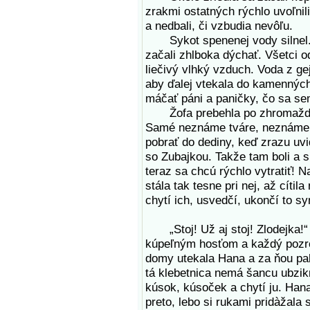
zrakmi ostatných rýchlo uvoľnili
a nedbali, či vzbudia nevôľu.
Sykot spenenej vody silnel. O
začali zhlboka dýchať. Všetci o
liečivý vlhký vzduch. Voda z gej
aby ďalej vtekala do kamenných 
máčať páni a paničky, čo sa sem
Žofa prebehla po zhromažden
Samé neznáme tváre, neznáme c
pobrať do dediny, keď zrazu uvi
so Zubajkou. Takže tam boli a sk
teraz sa chcú rýchlo vytratiť! 
stála tak tesne pri nej, až cítila
chytí ich, usvedčí, ukončí to s
„Stoj! Už aj stoj! Zlodejka!“ kr
kúpeľným hosťom a každý pozre
domy utekala Hana a za ňou paho
tá klebetnica nemá šancu ubzik
kúsok, kúsoček a chytí ju. Han
preto, lebo si rukami pridàžala 