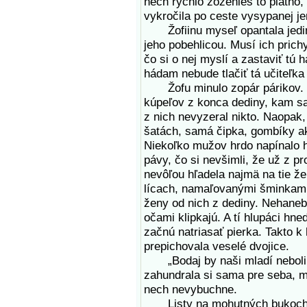
nech rýchlo zoženieš to plátno,“
vykročila po ceste vysypanej 
Žofiinu myseľ opantala jediná 
jeho pobehlicou. Musí ich prich
čo si o nej myslí a zastaviť tú h
hádam nebude tlačiť tá učiteľka
Žofu minulo zopár párikov. Vš
kúpeľov z konca dediny, kam sa 
z nich nevyzeral nikto. Naopak
šatách, samá čipka, gombíky ak
Niekoľko mužov hrdo napínalo h
pávy, čo si nevšimli, že už z 
nevôľou hľadela najmä na tie že
lícach, namaľovanými šminkami.
ženy od nich z dediny. Nehaneb
očami klipkajú. A tí hlupáci hn
začnú natriasať pierka. Takto k
prepichovala veselé dvojice.
„Bodaj by naši mladí neboli 
zahundrala si sama pre seba, mu
nech nevybuchne.
Listy na mohutných bukoch sa