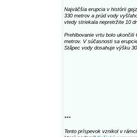
Najväčšia erupcia v histórii gej
330 metrov a prúd vody vyšľah
vtedy striekala nepretržite 10 d
Prehlbovanie vrtu bolo ukončili
metrov. V súčasnosti sa erupci
Ståpec vody dosahuje výšku 30
***
Tento príspevok vznikol v rámci 