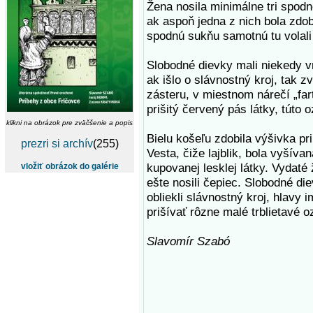
Žena nosila minimálne tri spodné 
ak aspoň jedna z nich bola zdo
spodnú sukňu samotnú tu volali „
Slobodné dievky mali niekedy v
ak išlo o slávnostný kroj, tak z
zásteru, v miestnom nárečí „far
prišitý červený pás látky, túto o
klikni na obrázok pre zväčšenie a popis
Bielu košeľu zdobila výšivka pr
prezri si archív
(255)
Vesta, čiže lajblik, bola vyšíva
kupovanej lesklej látky. Vydaté
vložiť obrázok do galérie
ešte nosili čepiec. Slobodné die
obliekli slávnostný kroj, hlavy 
prišívať rôzne malé trblietavé 
Slavomír Szabó