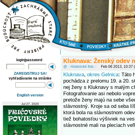
Kluknava: Ženský odev n
login|password
@ :: Historické foto ::
Feb 06 2013, 10:37
ZAREGISTRUJ SA!
Kluknava
,
okres Gelnica
: Táto 
vyhľadávanie na stránke
pochádza z prelomu 19. a 20. s
nej ženy s Kluknavy s malým c
Fotografovanie asi nebolo vopr
English version
pretože ženy majú na sebe všed
Jul 27, 2020
slávnostný. Kroje sa od seba líš
ktorá bola na slávnostnom odev
tiež bohatosťou výšiviek na ves
slávnostné mali na pleciach veľ