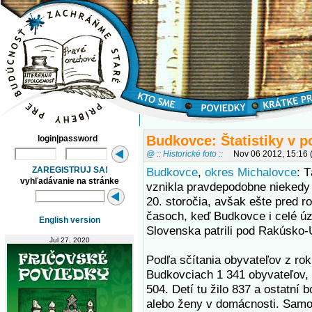
Budkovce: Štatistiky v 
login|password
@ :: Historické foto ::
Nov 06 2012, 15:16
ZAREGISTRUJ SA!
Budkovce
,
okres Michalovce
: T
vyhľadávanie na stránke
vznikla pravdepodobne niekedy
20. storočia, avšak ešte pred r
časoch, keď Budkovce i celé ú
English version
Slovenska patrili pod Rakúsko-
Jul 27, 2020
Podľa sčítania obyvateľov z rok
Budkovciach 1 341 obyvateľov,
504. Detí tu žilo 837 a ostatní bo
alebo ženy v domácnosti. Samo