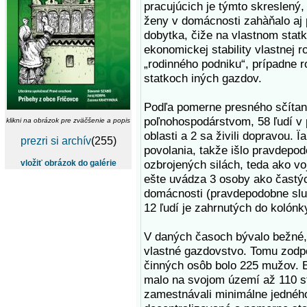
pracujúcich je týmto skreslený,
ženy v domácnosti zahàňalo aj p
dobytka, čiže na vlastnom stat
ekonomickej stability vlastnej r
„rodinného podniku“, prípadne ro
statkoch iných gazdov.
Podľa pomerne presného sčítan
poľnohospodárstvom, 58 ľudí v p
klikni na obrázok pre zväčšenie a popis
oblasti a 2 sa živili dopravou.
prezri si archív
(255)
povolania, takže išlo pravdepod
ozbrojených silách, teda ako voja
vložiť obrázok do galérie
ešte uvádza 3 osoby ako častýc
domácnosti (pravdepodobne sluh
12 ľudí je zahrnutých do kolónk
V daných časoch bývalo bežné, ž
vlastné gazdovstvo. Tomu zodpo
činných osôb bolo 225 mužov. B
malo na svojom území až 110 st
zamestnávali minimálne jedného