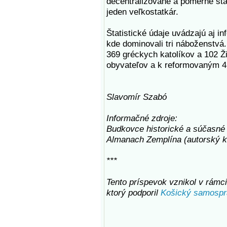
decentralizované a pomerne stab
jeden veľkostatkár.
Štatistické údaje uvádzajú aj i
kde dominovali tri náboženstvá.
369 gréckych katolíkov a 102 Ži
obyvateľov a k reformovaným 4
Slavomír Szabó
Informačné zdroje:
Budkovce historické a súčasné 
Almanach Zemplína (autorský k
***
Tento príspevok vznikol v rámci 
ktorý podporil
Košický samospr