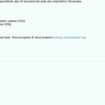
napomáhali, aby ich posudzovali súdy ako nepriateľov Slovenska.
lektív, vydané 2010)
ané 1958)
ť ľudu: Terra Incognita III, ktorý podporil
Košický samosprávny kraj
.