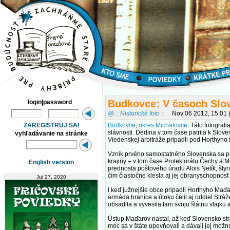
Budkovce: V časoch Slo
login|password
@ :: Historické foto ::
Nov 06 2012, 15:01
ZAREGISTRUJ SA!
Budkovce
,
okres Michalovce
: Táto fotograf
slávnosti. Dedina v tom čase patrila k Slo
vyhľadávanie na stránke
Viedenskej arbitráže pripadli pod Horthyho
Vznik prvého samostatného Slovenska sa pre
krajiny – v tom čase Protektorátu Čechy a 
English version
prednosta poštového úradu Alois Netík, štyr
čím čiastočne klesla aj jej obranyschopnosť
Jul 27, 2020
I keď južnejšie obce pripadli Horthyho Maď
armáda hranice a útoku čelil aj oddiel Str
obsadila a vyvesila tam svoju štátnu vlajku
Ústup Maďarov nastal, až keď Slovensko stra
moc sa v štáte upevňovali a dávali jej možn