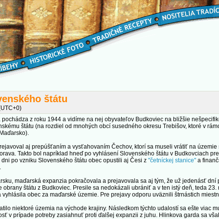
venského štátu
 (UTC+0)
ia pochádza z roku 1944 a vidíme na nej obyvateľov Budkoviec na bližšie nešpecifi
venskému štátu (na rozdiel od mnohých obcí susedného okresu Trebišov, ktoré v rám
 Maďarsko).
javoval aj prepúšťaním a vysťahovaním Čechov, ktorí sa museli vrátiť na územie 
Morava. Takto bol napríklad hneď po vyhlásení Slovenského štátu v Budkovciach pr
i dni po vzniku Slovenského štátu obec opustili aj Česi z
"četníckej stanice"
a finanč
.
arsku, maďarská expanzia pokračovala a prejavovala sa aj tým, že už jedenásť dní
áže obrany štátu z Budkoviec. Presile sa nedokázali ubrániť a v ten istý deň, ted
 a vyhlásila obec za maďarské územie. Pre prejavy odporu uväznili štrnástich miest
tilo niektoré územia na východe krajiny. Následkom týchto udalostí sa ešte viac muž
osť v prípade potreby zasiahnuť proti ďalšej expanzii z juhu. Hlinkova garda sa vša