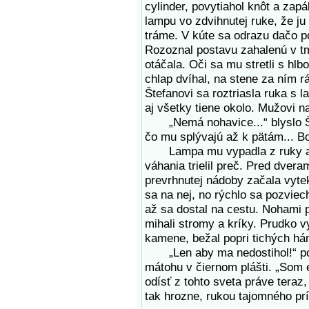
cylinder, povytiahol knôt a zapáli
lampu vo zdvihnutej ruke, že j
tráme. V kúte sa odrazu dačo po
Rozoznal postavu zahalenú v t
otáčala. Oči sa mu stretli s 
chlap dvíhal, na stene za ním rá
Štefanovi sa roztriasla ruka s 
aj všetky tiene okolo. Mužovi na
„Nemá nohavice...“ blyslo Šte
čo mu splývajú až k pätám... Bo
Lampa mu vypadla z ruky a tre
váhania trielil preč. Pred dvera
prevrhnutej nádoby začala vyte
sa na nej, no rýchlo sa pozviech
až sa dostal na cestu. Nohami pr
mihali stromy a kríky. Prudko v
kamene, bežal popri tichých há
„Len aby ma nedostihol!“ pomy
mátohu v čiernom plášti. „Som 
odísť z tohto sveta práve tera
tak hrozne, rukou tajomného prí