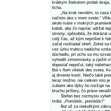
krátkym štekotom pridali dvaja,
ticha.
„Na krok nevidím, to zasa bud
načisto ako v inom svete.“ Vlhk
okolo tváre v mokrých pramienk
kabát, aby čo najviac udržal tep
stromy, spôsobila, že dokázal u
celý čas, až kým neprišiel k há
začal rozkladať oheň. Zohol sa 
cez úzku trubicu nadúcha vzduch
dúchadlo, pri uchu sa mu ozvalo
vyhodili zimomriavky a zježili v
doposiaľ nepočul, taký naliehavý
Bol v ňom všetok des sveta. Kví
aj drvenie kostí. Niečo také pre
teraz možno, nie celkom isto j
zubami ako dýky ho rozžuje na
bruchu príšery, čo práve nenašl
Štefan bez rozmyslu vybehol v
hrdla: „Pomóóóc, pomóóóc!“
Bol už za niekoľkými zákrutam