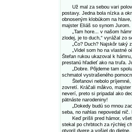
Už mal za sebou vari polovicu
postavy. Jedna bola nízka a o
obnoseným klobúkom na hlave, dr
majster Eliáš so synom Jurom.
„Tam hore... v našom hámri... 
zlodej, je to duch,“ vyrážal zo 
„Čo? Duch? Najskôr taký z tvo
„Videl som ho na vlastné oči.
Štefan rukou ukazoval k hámru,
prestanú hľadieť ako na truľa. J
„Dobre. Pôjdeme tam spolu a 
schmatol vystrašeného pomocník
Štefanovi nebolo príjemné, a
zovretí. Kráčali måkvo, majster 
neverí, preto si pripadal ako de
pätnáste narodeniny!
„Dokedy budú so mnou zaobch
seba, no nahlas nepovedal nič.
Keď prišli pred hámor, všetci 
stekal po chrbtoch za rýchlej c
otvoril dvere a vošiel do dielne