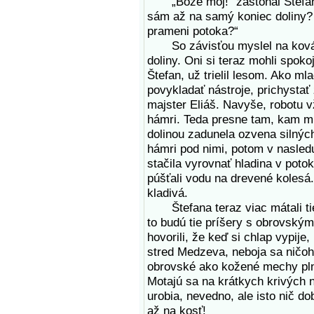
„Bože môj!“ zastonal Štefan.
sám až na samý koniec doliny? 
prameni potoka?“
So závisťou myslel na kováčov
doliny. Oni si teraz mohli spoko
Štefan, už trielil lesom. Ako m
povykladať nástroje, prichysta
majster Eliáš. Navyše, robotu 
hámri. Teda presne tam, kam mie
dolinou zadunela ozvena silnýc
hámri pod nimi, potom v nasled
stačila vyrovnať hladina v potok
púšťali vodu na drevené kolesá
kladivá.
Štefana teraz viac mátali tie
to budú tie príšery s obrovský
hovorili, že keď si chlap vypije
stred Medzeva, neboja sa ničoho
obrovské ako kožené mechy pln
Motajú sa na krátkych krivých 
urobia, nevedno, ale isto nič d
až na kosť!