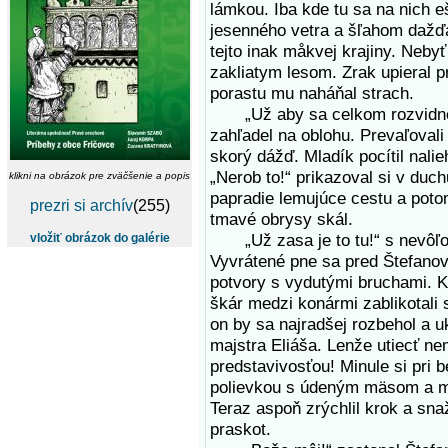
lámkou. Iba kde tu sa na nich e
jesenného vetra a šľahom dažďa
tejto inak måkvej krajiny. Nebyť
zakliatym lesom. Zrak upieral 
porastu mu naháňal strach.
„Už aby sa celkom rozvidnelo
zahľadel na oblohu. Prevaľovali
skorý dážď. Mladík pocítil nalie
„Nerob to!“ prikazoval si v duc
klikni na obrázok pre zväčšenie a popis
papradie lemujúce cestu a potom
prezri si archív
(255)
tmavé obrysy skál.
„Už zasa je to tu!“ s nevôľou 
vložiť obrázok do galérie
Vyvrátené pne sa pred Štefano
potvory s vydutými bruchami. K
škár medzi konármi zablikotali 
on by sa najradšej rozbehol a 
majstra Eliáša. Lenže utiecť ne
predstavivosťou! Minule si pri 
polievkou s údeným mäsom a mä
Teraz aspoň zrýchlil krok a snaž
praskot.