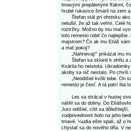
tmavými prepálenými fľakmi, č
hrubé rukavice šmaril na zem a 
Štefan stál pri ohnisku ako p
netušil, že až tak veľmi. Celé 
roztržky. Možno by mu mal vysve
toto remeslo robiť čo najlepšie.
majstrom? Čo ak mu Eliáš sám p
a mať pokoj?
„Nahrievaj!“ prikázal mu majst
Štefan sa sklonil k ohňu a za
Kvárila ho neistota. Ukradomky 
akoby sa nič nestalo. Po chvíli s
„Neodišiel kvôli tebe. On sa 
remeslo je česť. A tá patrí iba t
Les sa strácal v hustej sivej
náhlil sa do doliny. Do Eliášov
Juro odišiel, cítil sa dôležite
zodpovednosti bolo na jeho be
tmavé. ¼udia ešte spali, až o h
chystať sa do nového dňa. V n