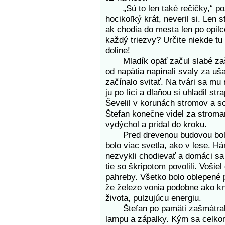
„Sú to len také rečičky,“ posm
hocikoľký krát, neveril si. Len s
ak chodia do mesta len po opilc
každý triezvy? Určite niekde tu
doline!
Mladík opäť začul slabé zašuš
od napätia napínali svaly za uš
začínalo svitať. Na tvári sa mu
ju po líci a dlaňou si uhladil st
Ševelil v korunách stromov a s
Štefan konečne videl za stroma
vydýchol a pridal do kroku.
Pred drevenou budovou bola ma
bolo viac svetla, ako v lese. H
nezvykli chodievať a domáci sa 
tie so škripotom povolili. Vošiel
pahreby. Všetko bolo oblepené
že železo vonia podobne ako krv
života, pulzujúcu energiu.
Štefan po pamäti zašmátral po 
lampu a zápalky. Kým sa celkom 