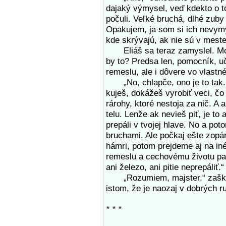
dajaký výmysel, veď kdekto o to
počuli. Veľké bruchá, dlhé zub
Opakujem, ja som si ich nevymys
kde skrývajú, ak nie sú v mest
Eliáš sa teraz zamyslel. Moh
by to? Predsa len, pomocník, uč
remeslu, ale i dôvere vo vlastn
„No, chlapče, ono je to tak. 
kuješ, dokážeš vyrobiť veci, čo
rárohy, ktoré nestoja za nič. A 
telu. Lenže ak nevieš piť, je to
prepáli v tvojej hlave. No a pot
bruchami. Ale počkaj ešte zopár
hámri, potom prejdeme aj na in
remeslu a cechovému životu patr
ani železo, ani pitie neprepáliť.“
„Rozumiem, majster,“ zaškeril
istom, že je naozaj v dobrých r
* * *