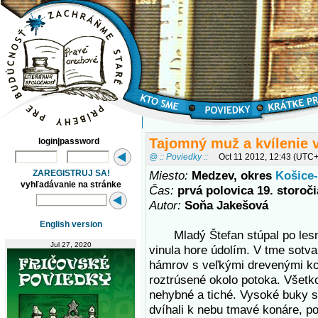
Tajomný muž a kvílenie 
login|password
@ :: Poviedky ::
Oct 11 2012, 12:43 (UTC
ZAREGISTRUJ SA!
Miesto:
Medzev, okres
Košice-
vyhľadávanie na stránke
Čas:
prvá polovica 19. storoči
Autor:
Soňa Jakešová
English version
Mladý Štefan stúpal po lesne
Jul 27, 2020
vinula hore údolím. V tme sotv
hámrov s veľkými drevenými kol
roztrúsené okolo potoka. Všetko
nehybné a tiché. Vysoké buky 
dvíhali k nebu tmavé konáre, po