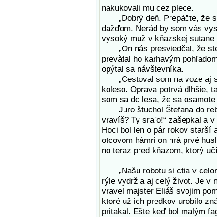
nakukovali mu cez plece.
„Dobrý deň. Prepáčte, že som
dažďom. Nerád by som vás vystr
vysoký muž v kňazskej sutane
„On nás presviedčal, že ste d
prevàtal ho karhavým pohľadom.
opýtal sa návštevníka.
„Cestoval som na voze aj s ď
koleso. Oprava potrvá dlhšie, 
som sa do lesa, že sa osamote
Juro štuchol Štefana do rebra
vravíš? Ty sraľo!“ zašepkal a 
Hoci bol len o pár rokov starší
otcovom hámri on hrá prvé husl
no teraz pred kňazom, ktorý učí
„Našu robotu si ctia v celom 
rýle vydržia aj celý život. Je 
vravel majster Eliáš svojim po
ktoré už ich predkov urobilo z
pritakal. Ešte keď bol malým fa