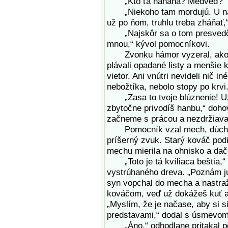
„Kto ťa naháňa? Medveď?“ ok
„Niekoho tam mordujú. U nás, 
už po ňom, truhlu treba zháňať,“
„Najskôr sa o tom presvedčím
mnou,“ kývol pomocníkovi.
Zvonku hámor vyzeral, akoby s
plávali opadané listy a menšie 
vietor. Ani vnútri nevideli nič i
nebožtíka, nebolo stopy po krvi
„Zasa to tvoje blúznenie! Už b
zbytočne privodíš hanbu,“ dohov
začneme s prácou a nezdržiava
Pomocník vzal mech, dúchol n
príšerný zvuk. Starý kováč podiši
mechu mierila na ohnisko a dačo
„Toto je tá kvíliaca beštia,“ n
vystrúhaného dreva. „Poznám ju, 
syn vopchal do mecha a nastraž
kováčom, veď už dokážeš kuť a
„Myslím, že je načase, aby si s
predstavami,“ dodal s úsmevom
„Áno,“ odhodlane pritakal po