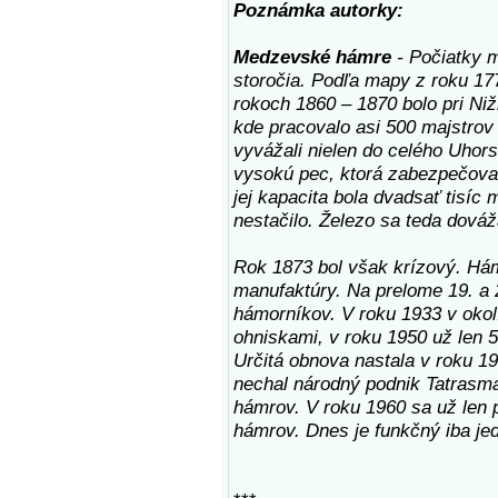
Poznámka autorky:
Medzevské hámre
- Počiatky 
storočia. Podľa mapy z roku 17
rokoch 1860 – 1870 bolo pri N
kde pracovalo asi 500 majstrov
vyvážali nielen do celého Uhorsk
vysokú pec, ktorá zabezpečova
jej kapacita bola dvadsať tisíc
nestačilo. Železo sa teda dováž
Rok 1873 bol však krízový. Há
manufaktúry. Na prelome 19. a 2
hámorníkov. V roku 1933 v oko
ohniskami, v roku 1950 už len 5
Určitá obnova nastala v roku 1
nechal národný podnik Tatrasma
hámrov. V roku 1960 sa už len pr
hámrov. Dnes je funkčný iba je