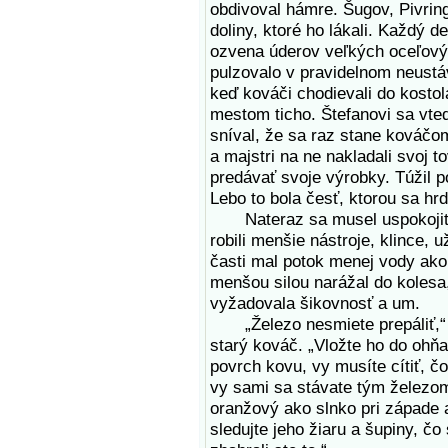
obdivoval hámre. Šugov, Pivring
doliny, ktoré ho lákali. Každý 
ozvena úderov veľkých oceľový
pulzovalo v pravidelnom neustá
keď kováči chodievali do kostol
mestom ticho. Štefanovi sa vte
sníval, že sa raz stane kováčo
a majstri na ne nakladali svoj t
predávať svoje výrobky. Túžil 
Lebo to bola česť, ktorou sa hrdil
Nateraz sa musel uspokojiť 
robili menšie nástroje, klince, 
časti mal potok menej vody ako 
menšou silou narážal do kolesa,
vyžadovala šikovnosť a um.
„Železo nesmiete prepáliť,“ p
starý kováč. „Vložte ho do ohňa
povrch kovu, vy musíte cítiť, č
vy sami sa stávate tým železo
oranžový ako slnko pri západe a
sledujte jeho žiaru a šupiny, čo