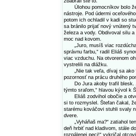
zbabrali ste to.“
Úlohou pomocníkov bolo žerav
nástroje. Pod údermi oceľového
potom ich ochladil v kadi so st
sa bránilo prijať nový vnútený t
železa a vody. Obdivoval silu a
moc nad kovom.
„Juro, musíš viac rozdúchať o
správnu farbu,“ radil Eliáš syn
viac vzduchu. Na otvorenom oh
vystrelili na dlážku.
„Nie tak veľa, dívaj sa ako to
pozornosť na prácu druhého po
Do Jura akoby trafil blesk. „
týmto sraľom,“ hlavou kývol k Š
Eliáš zodvihol obočie a otvori
si to rozmyslel. Štefan čakal, 
starému kováčovi stuhli svaly 
dvere.
„Vyháňaš ma?“ zatiahol ten p
deň hrbiť nad kladivom, stále dok
rozpálenej peci!“ vykričal otcov