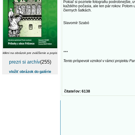
Pokiaľ si pozriete fotografiu podrobnejšie, 
každého počasia, ale len pár rokov. Potom už 
čiernych šatkách.
Slavomír Szabó
***
klikni na obrázok pre zväčšenie a popis
Tento príspevok vznikol v rámci projektu Pamä
prezri si archív
(255)
vložiť obrázok do galérie
čitateľov: 6138