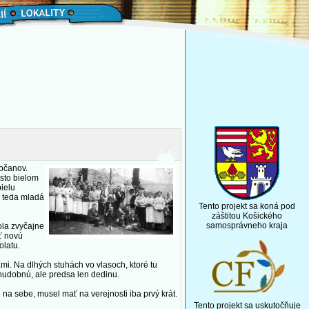
občanov.
isto bielom
bielu
je teda mladá
Tento projekt sa koná pod
záštitou Košického
samosprávneho kraja
ola zvyčajne
iť novú
olatu.
ami. Na dlhých stuhách vo vlasoch, ktoré tu
 chudobnú, ale predsa len dedinu.
 na sebe, musel mať na verejnosti iba prvý krát.
Tento projekt sa uskutočňuje