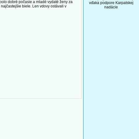
 nebolo dobré počasie a mladé vydaté ženy za
vďaka podpore Karpatskej
 najčastejšie biele. Len vdovy ostávali v
nadácie