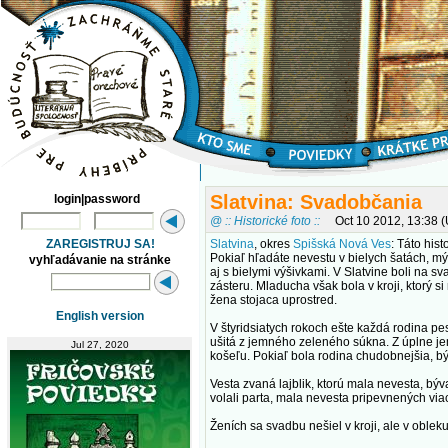
Slatvina: Svadobčania
login|password
@ :: Historické foto ::
Oct 10 2012, 13:38 
ZAREGISTRUJ SA!
Slatvina
, okres
Spišská Nová Ves
: Táto his
Pokiaľ hľadáte nevestu v bielych šatách, mý
vyhľadávanie na stránke
aj s bielymi výšivkami. V Slatvine boli na 
zásteru. Mladucha však bola v kroji, ktorý s
žena stojaca uprostred.
English version
V štyridsiatych rokoch ešte každá rodina pe
ušitá z jemného zeleného súkna. Z úplne jem
Jul 27, 2020
košeľu. Pokiaľ bola rodina chudobnejšia, b
Vesta zvaná lajblik, ktorú mala nevesta, býv
volali parta, mala nevesta pripevnených viac
Ženích sa svadbu nešiel v kroji, ale v oblek