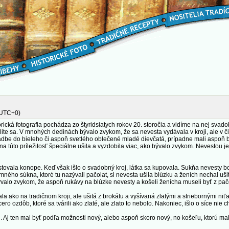
(UTC+0)
torická fotografia pochádza zo štyridsiatych rokov 20. storočia a vidíme na nej svad
lite sa. V mnohých dedinách bývalo zvykom, že sa nevesta vydávala v kroji, ale v č
svadbe do bieleho či aspoň svetlého oblečené mladé dievčatá, prípadne mali aspoň 
i na túto príležitosť špeciálne ušila a vyzdobila viac, ako bývalo zvykom. Nevestou 
stovala konope. Keď však išlo o svadobný kroj, látka sa kupovala. Sukňa nevesty b
ného súkna, ktoré tu nazývali pačolat, si nevesta ušila blúzku a ženích nechal uš
ývalo zvykom, že aspoň rukávy na blúzke nevesty a košeli ženícha museli byť z pač
ala ako na tradičnom kroji, ale ušitá z brokátu a vyšívaná zlatými a striebornými niť
ero ozdôb, ktoré sa tvárili ako zlaté, ale zlato to nebolo. Nakoniec, išlo o síce nie
u. Aj ten mal byť podľa možnosti nový, alebo aspoň skoro nový, no košeľu, ktorú mal