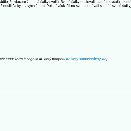
uvidíte, že viacero žien má šatky svetlé. Svetlé šatky nosievali mladé dievčatá, ak
nosili šatky tmavých farieb. Pokiaľ však išli na svadbu, dávali si opäť svetlé šatky,
ť ľudu: Terra Incognita III, ktorý podporil
Košický samosprávny kraj
.