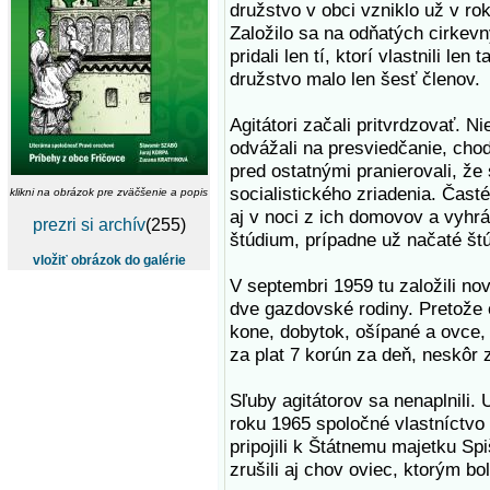
družstvo v obci vzniklo už v ro
Založilo sa na odňatých cirkev
pridali len tí, ktorí vlastnili le
družstvo malo len šesť členov.
Agitátori začali pritvrdzovať. N
odvážali na presviedčanie, chodi
pred ostatnými pranierovali, že 
socialistického zriadenia. Čast
klikni na obrázok pre zväčšenie a popis
aj v noci z ich domovov a vyhrá
prezri si archív
(255)
štúdium, prípadne už načaté št
vložiť obrázok do galérie
V septembri 1959 tu založili no
dve gazdovské rodiny. Pretože 
kone, dobytok, ošípané a ovce, 
za plat 7 korún za deň, neskôr 
Sľuby agitátorov sa nenaplnili. 
roku 1965 spoločné vlastníctvo 
pripojili k Štátnemu majetku Sp
zrušili aj chov oviec, ktorým b