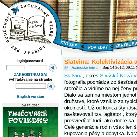
Slatvina: Kolektivizácia 
login|password
@ :: Historické foto ::
Sep 14 2012, 09:11
ZAREGISTRUJ SA!
Slatvina
, okres
Spišská Nová V
vyhľadávanie na stránke
fotografia pochádza zo šesťdes
storočia a vidíme na nej ženy p
Dialo sa tam na miestom jedno
English version
družstve, ktoré vzniklo za typi
Jul 27, 2020
okolností. Už od konca štyrids
navštevovali tzv. agitátori, kto
presviedčať ľudí, ako dobre sa
Celé generácie rodín však len š
kupovania pôdy a dobytka. Naraz