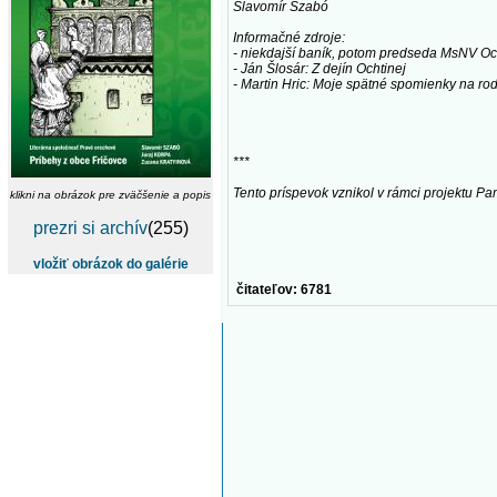
Slavomír Szabó
Informačné zdroje:
- niekdajší baník, potom predseda MsNV O
- Ján Šlosár: Z dejín Ochtinej
- Martin Hric: Moje spätné spomienky na ro
***
Tento príspevok vznikol v rámci projektu Pamä
klikni na obrázok pre zväčšenie a popis
prezri si archív
(255)
vložiť obrázok do galérie
čitateľov: 6781