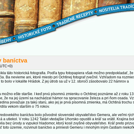
y baníctva
 (UTC+0)
kla táto historická fotografia. Podľa typu fotopapiera však možno predpokladať, že
čia. Ba nevieme ani, ktoré miesto pri Ochtinej fotograf zvečnil. Vzhľadom na rozmie
o bolo v lokalite Hrádok. Z jej útrob sa už v 12. storočí zásobovalo 22 hámrov a
a možno ešte staršie. I keď prvú písomnú zmienku o Ochtinej poznáme až z roku 13
eme, že na jej území sa nachádzal hámor na spracovanie železa a pri ňom osada. 
dedina považuje za takú starú, ako jej je prvá písomná zmienka, má Ochtiná trochu 
dila vekom starším o 75 rokov.
redovekého baníctva bolo pôvodné slovenské obyvateľstvo Gemera, ale veľmi rýchlo 
aná a utiekol. V roku 1242 Tatári vtedajšie Uhorsko opustili a kráľ sa vrátil. Krajina 
lia bez úrody a vypukol hladomor, ktorý kosil zvyšné obyvateľstvo. Kráľ preto priz
vať toto územie, rozvinuli baníctvo a priniesli Gemeru i mnohým iným častiam niekoľk