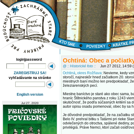
Ochtiná: Obec a počiatk
login|password
@ :: Historické foto ::
Jun 27 2012, 14:59
ZAREGISTRUJ SA!
Ochtiná
,
okres Rožňava
: Nevieme, kedy vzni
storočí, najneskôr hneď začiatkom 20. storo
vyhľadávanie na stránke
miestnych baní možno len predpokladať, že t
železiarenských pecí.
Miestne baníctvo je staré ako obec sama, b
English version
hraníc Štítnického panstva z roku 1243 vi
skutočnosť, že podľa súčasných kritérií sa 
Jul 27, 2020
autor opisu osadu pomenoval, obec by sa hr
Je dôvodné predpokladať, že na začiatku st
Belo IV. prehral bitku s Tatármi pri rieke Sl
odvlečených do otroctva, spálené dediny, po
privilégiá. Práve Nemci, ktorí začali osídľo