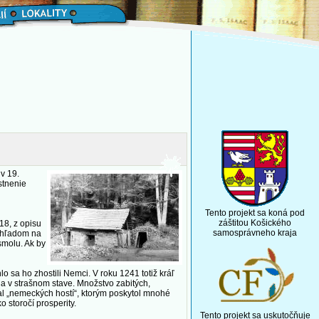
 v 19.
stnenie
Tento projekt sa koná pod
záštitou Košického
18, z opisu
samosprávneho kraja
Vzhľadom na
smolu. Ak by
sa ho zhostili Nemci. V roku 1241 totiž kráľ
bola v strašnom stave. Množstvo zabitých,
val „nemeckých hostí“, ktorým poskytol mnohé
o storočí prosperity.
Tento projekt sa uskutočňuje