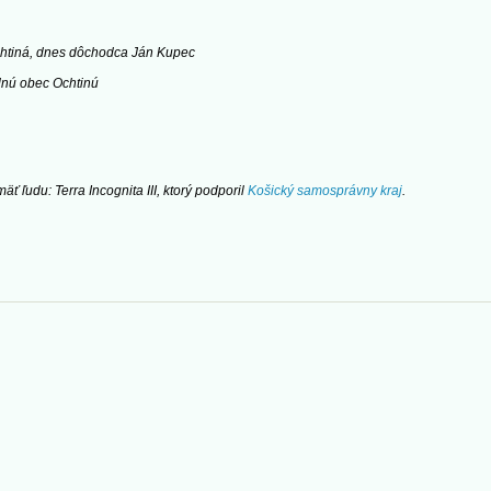
chtiná, dnes dôchodca Ján Kupec
dnú obec Ochtinú
ť ľudu: Terra Incognita III, ktorý podporil
Košický samosprávny kraj
.