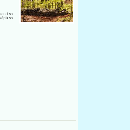
 konci sa
ståpik so