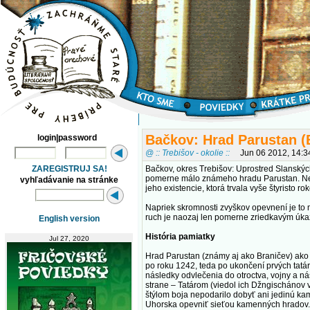
Bačkov: Hrad Parustan (
login|password
@ :: Trebišov - okolie ::
Jun 06 2012, 14:
ZAREGISTRUJ SA!
Bačkov, okres Trebišov: Uprostred Slanský
pomerne málo známeho hradu Parustan. Nev
vyhľadávanie na stránke
jeho existencie, ktorá trvala vyše štyristo rok
Napriek skromnosti zvyškov opevnení je to mi
ruch je naozaj len pomerne zriedkavým úk
English version
História pamiatky
Jul 27, 2020
Hrad Parustan (známy aj ako Braničev) ak
po roku 1242, teda po ukončení prvých tatárs
následky odvlečenia do otroctva, vojny a 
strane – Tatárom (viedol ich Džngischánov 
štýlom boja nepodarilo dobyť ani jedinú kam
Uhorska opevniť sieťou kamenných hradov.