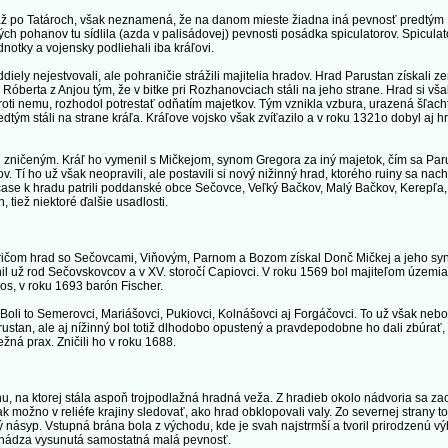
až po Tatároch, však neznamená, že na danom mieste žiadna iná pevnosť predtým
h pohanov tu sídlila (azda v palisádovej) pevnosti posádka spiculatorov. Spiculato
dnotky a vojensky podliehali iba kráľovi.
diely nejestvovali, ale pohraničie strážili majitelia hradov. Hrad Parustan získali 
 Róberta z Anjou tým, že v bitke pri Rozhanovciach stáli na jeho strane. Hrad si vša
a proti nemu, rozhodol potrestať odňatím majetkov. Tým vznikla vzbura, urazená šľach
redtým stáli na strane kráľa. Kráľove vojsko však zvíťazilo a v roku 1321o dobyl aj h
j zničeným. Kráľ ho vymenil s Mičkejom, synom Gregora za iný majetok, čím sa Par
. Tí ho už však neopravili, ale postavili si nový nižinný hrad, ktorého ruiny sa nac
ase k hradu patrili poddanské obce Sečovce, Veľký Bačkov, Malý Bačkov, Kerepľa,
 tiež niektoré ďalšie usadlosti.
 pričom hrad so Sečovcami, Viňovým, Parnom a Bozom získal Donč Mičkej a jeho syn
il už rod Sečovskovcov a v XV. storočí Capiovci. V roku 1569 bol majiteľom územia
os, v roku 1693 barón Fischer.
čí. Boli to Semerovci, Mariášovci, Pukiovci, Kolnášovci aj Forgáčovci. To už však nebo
ustan, ale aj nížinný bol totiž dlhodobo opustený a pravdepodobne ho dali zbúrať,
žná prax. Zničili ho v roku 1688.
, na ktorej stála aspoň trojpodlažná hradná veža. Z hradieb okolo nádvoria sa zac
 možno v reliéfe krajiny sledovať, ako hrad obklopovali valy. Zo severnej strany to
ý násyp. Vstupná brána bola z východu, kde je svah najstrmší a tvoril prirodzenú v
chádza vysunutá samostatná malá pevnosť.