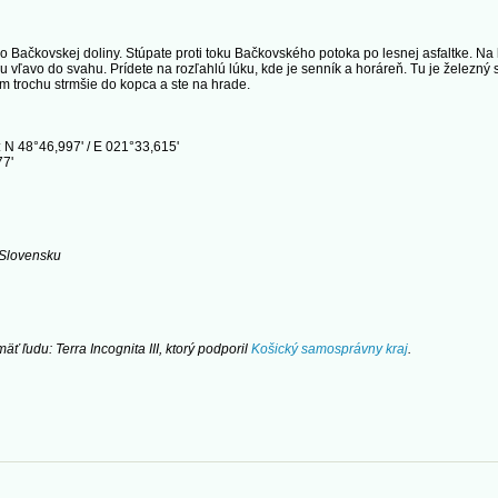
do Bačkovskej doliny. Stúpate proti toku Bačkovského potoka po lesnej asfaltke. Na
u vľavo do svahu. Prídete na rozľahlú lúku, kde je senník a horáreň. Tu je železný 
trochu strmšie do kopca a ste na hrade.
 N 48°46,997' / E 021°33,615'
77'
 Slovensku
ť ľudu: Terra Incognita III, ktorý podporil
Košický samosprávny kraj
.