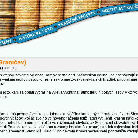
Braničev)
34 (UTC+0)
ch vrchov, severne od obce Dargov, tesne nad Bačkovskou dolinou sa nachádzajú r
ynikajú mohutnosťou, dnes len skromné zvyšky niekdajších hradieb pripomínajú 
ov.
esto, kam sa oplatí vybrať na výlet a vychutnať atmosféru hlbokých lesov, v ktorých
azom.
o kamenná pevnosť vznikol podobne ako väčšina kamenných hradov na území Slo
kych vpádov. Počas svojho vojnového ťaženia totiž Tatári vyplienili krajinu natoľk
následného hladomoru na niektorých územiach chýbalo až 80 percent obyvateľstva. 
vnuk Batu, nekôr sa stal chánom a známy bol ako Batuchán) sa s ich vojenskou tec
ennú pevnosť. Preto kráľ Belo IV. po návrate k moci nechal celé pohraničie vtedaj