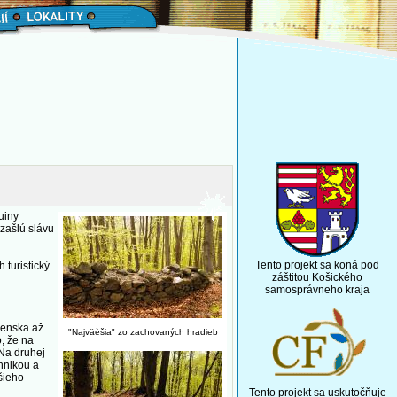
uiny
zašlú slávu
Tento projekt sa koná pod
 turistický
záštitou Košického
samosprávneho kraja
venska až
"Najväèšia" zo zachovaných hradieb
o, že na
Na druhej
hnikou a
šieho
Tento projekt sa uskutočňuje