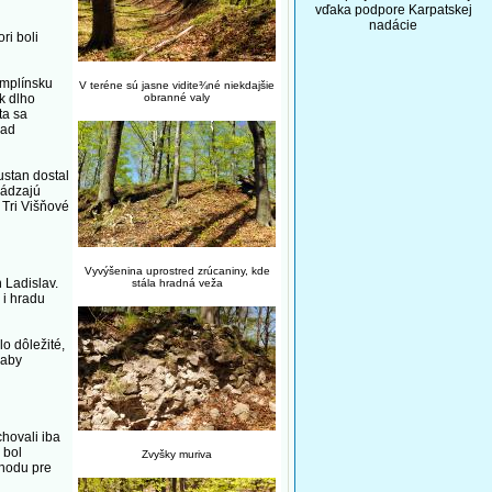
vďaka podpore Karpatskej
nadácie
ri boli
zemplínsku
V teréne sú jasne vidite¾né niekdajšie
k dlho
obranné valy
ta sa
rad
ustan dostal
hádzajú
 Tri Višňové
Vyvýšenina uprostred zrúcaniny, kde
 Ladislav.
stála hradná veža
 i hradu
lo dôležité,
 aby
hovali iba
 bol
Zvyšky muriva
ýhodu pre