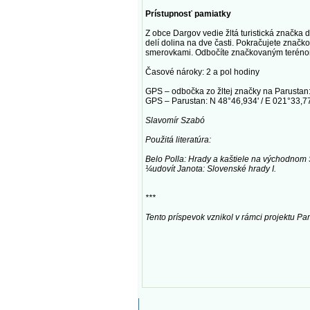
Prístupnosť pamiatky
Z obce Dargov vedie žltá turistická značka 
delí dolina na dve časti. Pokračujete značko
smerovkami. Odbočíte značkovaným terénom 
Časové nároky: 2 a pol hodiny
GPS – odbočka zo žltej značky na Parustan:
GPS – Parustan: N 48°46,934' / E 021°33,7
Slavomír Szabó
Použitá literatúra:
Belo Polla: Hrady a kaštiele na východnom
¼udovít Janota: Slovenské hrady I.
***
Tento príspevok vznikol v rámci projektu Pamä