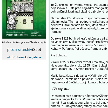
To, že ako kamenný hrad vznikol Parustan 
nejestvovala. Ešte pred nájazdmi mongolskýc
pohraničníci, ktorí mali vlastné ozbrojené je
Na začiatku XIV. storočia už spiculatorské od
oligarchovia. Títo mali podporu kráľa Karola
neudržali. Kráľ sa totiž šľachtu, ktorá stál
zjednocovala a pridávali sa aj rody, ktoré p
Parustan.
Od roku 1321 bol hrad kráľovským, ale už a
do vlastníctva Mičkejovcov, neskôr Bakšovcov
klikni na obrázok pre zväčšenie a popis
priamo pri súčasnej obci Bačkov. V danom č
Kohany, Poľanka, Petrušovce, Parno a Labin,
prezri si archív
(255)
Pre úplnosť:
vložiť obrázok do galérie
V roku 1329 si Bakšovci rozdelili majetok,
Nevedno ako, ale v roku 1355 nížinný vlastn
Juraj Rákoci, 1598 Štefan Bočkai a Juraj Šó
Majitelia sa často striedali aj v XVIII. storo
šlo skôr o územie než o pevnosť. Nielen Par
neposkytoval útočisko zbojníkom, čo bola be
Súčasný stav
Dnes na mieste paristanu nájdete vyvýšeninu
krátke a nevysoké torzá. Pomerne dobre však
mohutný val s priekopou, z juhu to bol umel
obranu. Z juhovýchodnej strany sa ešte na