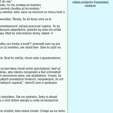
 do nej.“
vďaka podpore Karpatskej
astu, čo mu zostala po kameni.
nadácie
dzemná chodba až ku kostolu.“
odvrkol, lebo Jano sa nechcel so mnou hrať a
nenašiel. Škoda, že až teraz sme sa to
redstavivosť začala pracovať naplno. To by
ávnymi objaviteľmi, pretože by sme ich určite
vaja. Mali by sme krásne domy, statok. V
dbu cez hroby a kosti?“ prehodil som na pol
ce už nevidno, ale straší tam. Sám to zažil na
a. Brat ho zdržal, chcel radu s gazdovstvom,
 sa tam ktosi chodí večer prechádzať, keď už
ránku, aby nikoho nevyplašil a šiel schmatnúť
i otvorenom okne, ale strašidelný. Vravel, že
plytkých prastarých hroboch, nespokojné, že ich
do màtvych zapárať,“ skončil som a spokojne
zbojníkov. Tak na výstrahu, žeby si dávali
sa o nich dobre starajú a cesty sú bezpečné.
mu oťaželi, lebo ledva chodil. Chlapi sa na neho