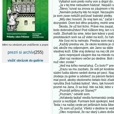
Vytiahol som preto nohy von a drgol do Jan
„Ja v tej tme nebudem hádzať. Nepáči sa m
„Števo,“ozval sa znova so záujmom v hlase
„Nemám potuchy kto ho kúpil. Nezaujíma m
ja som zase netúžil počúvať babské pletky.
„Môj otec hovoril, že vraj tam sú,“ začal r
dozvedeli. Dom bol dlho prázdny, mohli sme 
Škoda, že už bol ticho. Práve ma zaujal, 
bolo dobrodružstvo! Pod rúškom tmy, len s l
našli. Zbohatli by sme, lebo tam kdesi v pod
predstavách som sa už videl na koči, čo ťah
Ale čosi mi tu nehralo. Predsa som mal 
„Každý predsa vie, že okolo kostola je cin
klikni na obrázok pre zväčšenie a popis
úst, akože mu odporujem, ale Jano sa stále š
vlastnej koži. Ešte vraj doteraz na nej cíti 
prezri si archív
(255)
Jano neprejavil záujem iba na miesto na č
„Išiel raz neskoro večer po dedine. Boli sm
vložiť obrázok do galérie
nuž otec zostal.“
„Veď ma toľko nenaťahuj. Čo bolo?“ preruši
„Zrazu sa mu zazdalo, že vidí pri kostole n
súdni ľudia dávno sedeli doma pri peci. Nap
zlodeja za golier a odvliecť za pánom faráro
mal pocit, akoby okoloneho lietalo tisíc zľa
vyrušila živá ľudská bytosť. Veru, tak hovori
pozrel na Jana, či sa bojí. Isto sa bál, lebo
„Poznáš jelšiny pri Slanej?“
„Poznám,“ odvetil som.
„Voľakedy tadiaľ viedla furmanská cesta. Ke
pozor a nezbíjali. Furmani boli spokojní, ke
Teda i na našej ceste pri jelšinách bola šibe
„To som už počul. Všetci v dedine to vedia
„Otec rozprával, že raz starý Lukes došiel 