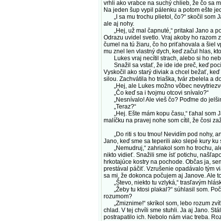
vrhli ako vrabce na suchý chlieb, že čo sa m
Na jeden šup vypil pálenku a potom ešte jed
„I sa mu trochu plietol, čo?“ skočil som Ja
ale aj nohy.
„Hej, už mal čapnuté,“ pritakal Jano a pokr
Odrazu uvidel svetlo. Vraj akoby ho razom z
čumel na tú žiaru, čo ho priťahovala a šiel v
mu znel len vlastný dych, keď začul hlas, kto
Lukes vraj necítil strach, alebo si ho neb
Snažil sa vstať, že ide ide preč, keď pocítil
Vyskočil ako starý diviak a chcel bežať, ke
silou. Zachvátila ho triaška, tvár zbelela a 
„Hej, ale Lukes možno vôbec nevytriezvel 
„Čo keď sa i tvojmu otcovi snívalo?“
„Nesnívalo! Ale vieš čo? Poďme do jelšin
„Teraz?“
„Hej. Ešte mám kopu času,“ ťahal som Jana
malíčku na pravej nohe som cítil, že čosi za
„Do riti s tou tmou! Nevidím pod nohy, ani
Jano, keď sme sa teperili ako slepé kury ku 
„Nemudruj,“ zahriakol som ho trochu, ale i 
nikto vidieť. Snažili sme ísť potichu, našľ
hrkotajúce kostry na pochode. Občas ja, se
prestával páčiť. Vzrušenie opadávalo tým v
sa mi, že dokonca počujem aj Janove. Ale to 
„Števo, niekto tu vzlyká,“ trasľavým hlásko
„Žeby tu ktosi plakal?“ súhlasil som. Počuli
rozumom?
„Zmiznime!“ skríkol som, lebo rozum zvíťazi
chlad. V tej chvíli sme stuhli. Ja aj Jano. 
postrapatilo ich. Nebolo nám viac treba. Roz