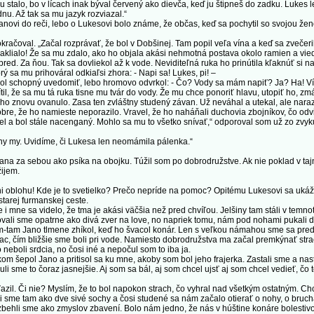
u stalo, bo v lícach inak býval červený ako dievča, keď ju štipneš do zadku. Lukes 
nu. Až tak sa mu jazyk rozviazal.“
novi do reči, lebo o Lukesovi bolo známe, že občas, keď sa pochytil so svojou žen
ačoval. „Začal rozprávať, že bol v Dobšinej. Tam popil veľa vína a keď sa zvečeril
aklialo! Že sa mu zdalo, ako ho objala akási nehmotná postava okolo ramien a viedl
pred. Za ňou. Tak sa dovliekol až k vode. Neviditeľná ruka ho prinútila kľaknúť si n
rý sa mu prihováral odkiaľsi zhora: - Napi sa! Lukes, pi! –
ol schopný uvedomiť, lebo hromovo odvrkol: - Čo? Vody sa mám napiť? Ja? Ha! Vín
, že sa mu tá ruka tisne mu tvár do vody. Že mu chce ponoriť hlavu, utopiť ho, zmárn
ď ho znovu ovanulo. Zasa ten zvláštny studený závan. Už neváhal a utekal, ale nara
dobre, že ho namieste neporazilo. Vravel, že ho naháňali duchovia zbojníkov, čo odvi
a bol stále nacenganý. Mohlo sa mu to všetko snívať,“ odporoval som už zo zvyk
y my. Uvidíme, či Lukesa len neomámila pálenka.“
 za sebou ako psíka na obojku. Túžil som po dobrodružstve. Ak nie poklad v taj
žijem.
 oblohu! Kde je to svetielko? Prečo nepríde na pomoc? Opitému Lukesovi sa ukáže,
starej furmanskej ceste.
mne sa videlo, že tma je akási väčšia než pred chvíľou. Jelšiny tam stáli v temno
apovali sme opatrne ako divá zver na love, no napriek tomu, nám pod nohami pukali d
m-tam Jano tlmene zhíkol, keď ho švacol konár. Len s veľkou námahou sme sa pred
iac, čím bližšie sme boli pri vode. Namiesto dobrodružstva ma začal premkýnať str
neboli srdcia, no čosi iné a nepočul som to iba ja.
m šepol Jano a pritisol sa ku mne, akoby som bol jeho frajerka. Zastali sme a nastr
 sme to čoraz jasnejšie. Aj som sa bál, aj som chcel ujsť aj som chcel vedieť, čo t
l. Či nie? Myslím, že to bol napokon strach, čo vyhral nad všetkým ostatným. Chce
Stáli sme tam ako dve sivé sochy a čosi studené sa nám začalo otierať o nohy, o bruc
behli sme ako zmyslov zbavení. Bolo nám jedno, že nás v húštine konáre bolestivo šľa