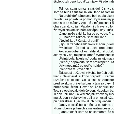
škole, či zhrbený kopať zemiaky. Všade inde,
Tej noci sa mi snívali strašidelné sny o s
som sa budil a triasol sa. Ani Jano na tom n
Na druhý deň ráno sme boli obaja ako mech
zavolal, že potrebuje pomoc. Kým sme my pásl
sme ako tie mátohy vypľuté z môjho sna. Ešt
obaja zaryto čušali. Vàtalo mi v hlave, čo to
žiarivým slnkom sa nám roztápali údy. Tušil 
„Jano, nože zájdi ku halde po vodu. Praží
„Ku halde?“ zakričal späť mu Jano.
„Nevieš kde? Ku starej bani!“
„Ujo! Ja zabehnem!“ zakričal som. „Viem k
Myslel som, že keď sa trochu prebehnem, t
Ako som dobehol ku halde akurát odbilo dva
akoby sa v nej rozpustili drahé vybrúsené k
„Fajná bola. Ïakujem.“ podal mi ujo nazad 
„Nebál,“ odpovedal som prekvapene. Kto 
„A ty nepoznáš povesť o halde?“
„Nepoznám. Povedzte!“
Tak spustil: „Kedysi v týchto horách boli zb
kradli. Nevyberali si, koho prepadnú. Keď už
rozpàchli po lesoch. Čo sa stalo so Sobekom
pred vojskom práve ku bani a tam sa ukryl. D
hrnca s haluškami. Hovorí sa, že napriek tom
Toto sa opakovalo deň čo deň. Napokon baníci s
Tí obkľúčili baňu a keď zbojník znova vyskoč
mu. Jeden z vojakov ho trafil a on ostal lež
pri bani straší Bujačikov duch. Vraj viacerí 
Janov otec stíchol a mňa na poludnie, pod
Ničnerobenie je hriech a najkratšia cesta d
„Jano?“ otočil som sa na kamaráta, čo neus