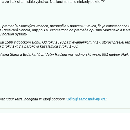
ti, a že i tak si tam stále vyhráva. Neskočíme na to niekedy pozrieť?“
že, pramení v Stolických vrchoch, presnejšie v podcelku Stolica, čo je kataster ob
Rimavská Sobota, aby po 110 kilometroch od prameňa opustila Slovensko a v Maďa
j horskej bystriny.
oku 1500 v gotickom slohu. Od roku 1590 patrí evanjelikom. V 17. storočí prešiel r
r z roku 1743 a baroková kazateľnica z roku 1706.
yšná Slaná a Brdárka. Vrch Veľký Radzim má nadmorskú výšku 991 metrov. Najkratš
ť ľudu: Terra Incognita III, ktorý podporil
Košický samosprávny kraj
.