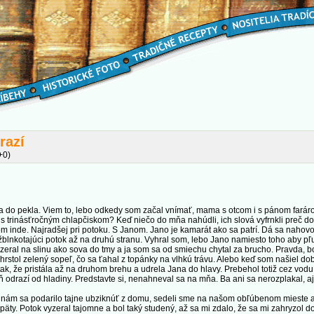
razí
+0)
 do pekla. Viem to, lebo odkedy som začal vnímať, mama s otcom i s pánom farár
a s trinásťročným chlapčiskom? Keď niečo do mňa nahúdli, ich slová vyfrnkli preč do
m inde. Najradšej pri potoku. S Janom. Jano je kamarát ako sa patrí. Dá sa nahovo
žblnkotajúci potok až na druhú stranu. Vyhral som, lebo Jano namiesto toho aby pľ
pozeral na slinu ako sova do tmy a ja som sa od smiechu chytal za brucho. Pravda, b
chrstol zelený sopeľ, čo sa ťahal z topánky na vlhkú trávu. Alebo keď som našiel do
ak, že pristála až na druhom brehu a udrela Jana do hlavy. Prebehol totiž cez vodu 
ň odrazí od hladiny. Predstavte si, nenahneval sa na mňa. Ba ani sa nerozplakal, aj
ám sa podarilo tajne ubziknúť z domu, sedeli sme na našom obľúbenom mieste a m
päty. Potok vyzeral tajomne a bol taký studený, až sa mi zdalo, že sa mi zahryzol d