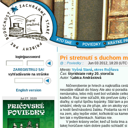
Pri stretnutí s duchom m
login|password
@ :: Poviedky ::
Jun 03 2012, 18:20 (UTC
ZAREGISTRUJ SA!
Miesto:
Vyšná Slaná
,
okres Rožňava
Čas:
štyridsiate roky 20. storočia
vyhľadávanie na stránke
Autor:
¼ubica Andrásiová
Ničnerobenie je hriech a najkratšia cesta
neustále vtåkali do hlavy. Ale ako si poradi
English version
nenávratna, lebo môj svet bol voľakde celko
kadečo. Raz sme súťažili, kto preľuve úzky 
Jul 27, 2020
diaľky, si opľul špičku topánky. Stál tam a 
smädní, vtedy sa zle pľuje, ale on akoby vy
a hodil šesťnásobnú žabku. Podarila sa mi t
na zem, aby lepšie videl, koľkokrát sa kame
len tak v myšlienkach. Nahlas nie.
V jeden krásny večer, keď už bola tma a n
takej horúčave nám dobre padlo schladiť si 