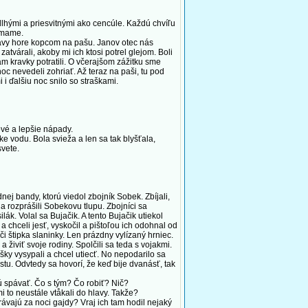
lhými a priesvitnými ako cencúle. Každú chvíľu
u mame.
avy hore kopcom na pašu. Janov otec nás
tvárali, akoby mi ich ktosi potrel glejom. Boli
m kravky potratili. O včerajšom zážitku sme
noc nevedeli zohriať. Až teraz na paši, tu pod
 i ďalšiu noc snilo so straškami.
vé a lepšie nápady.
 vodu. Bola svieža a len sa tak blyšťala,
svete.
nej bandy, ktorú viedol zbojník Sobek. Zbíjali,
 a rozprášili Sobekovu tlupu. Zbojníci sa
k. Volal sa Bujačik. A tento Bujačik utiekol
 chceli jesť, vyskočil a pištoľou ich odohnal od
i štipka slaninky. Len prázdny vylízaný hrniec.
a živiť svoje rodiny. Spolčili sa teda s vojakmi.
ušky vysypali a chcel utiecť. No nepodarilo sa
stu. Odvtedy sa hovorí, že keď bije dvanásť, tak
 spávať. Čo s tým? Čo robiť? Nič?
 to neustále vtåkali do hlavy. Takže?
ávajú za noci gajdy? Vraj ich tam hodil nejaký