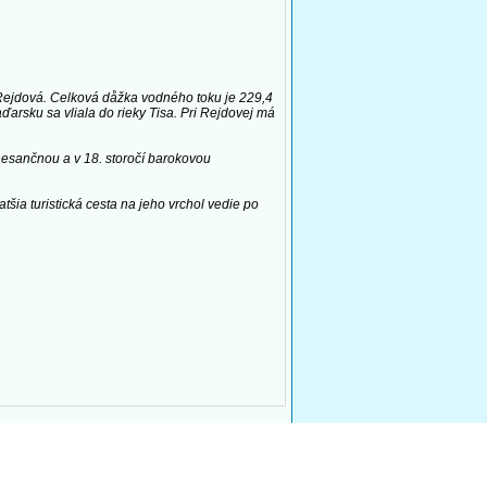
ce Rejdová. Celková dåžka vodného toku je 229,4
rsku sa vliala do rieky Tisa. Pri Rejdovej má
enesančnou a v 18. storočí barokovou
ia turistická cesta na jeho vrchol vedie po