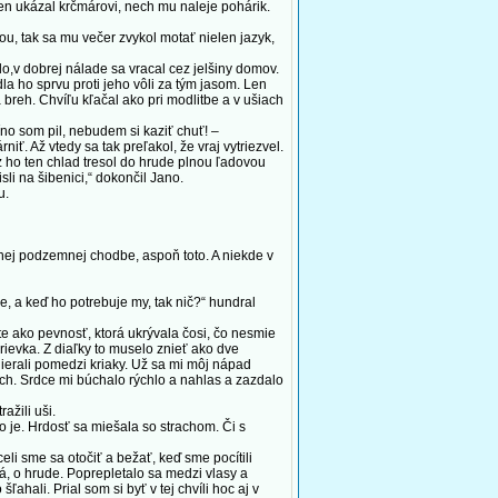
len ukázal krčmárovi, nech mu naleje pohárik.
ou, tak sa mu večer zvykol motať nielen jazyk,
o,v dobrej nálade sa vracal cez jelšiny domov.
a ho sprvu proti jeho vôli za tým jasom. Len
a breh. Chvíľu kľačal ako pri modlitbe a v ušiach
o som pil, nebudem si kaziť chuť! –
iť. Až vtedy sa tak preľakol, že vraj vytriezvel.
z ho ten chlad tresol do hrude plnou ľadovou
sli na šibenici,“ dokončil Jano.
u.
nej podzemnej chodbe, aspoň toto. A niekde v
 a keď ho potrebuje my, tak nič?“ hundral
te ako pevnosť, ktorá ukrývala čosi, čo nesmie
rievka. Z diaľky to muselo znieť ako dve
ierali pomedzi kriaky. Už sa mi môj nápad
ach. Srdce mi búchalo rýchlo a nahlas a zazdalo
ažili uši.
o je. Hrdosť sa miešala so strachom. Či s
li sme sa otočiť a bežať, keď sme pocítili
há, o hrude. Poprepletalo sa medzi vlasy a
hali. Prial som si byť v tej chvíli hoc aj v