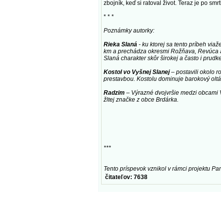
zbojník, keď si ratoval život. Teraz je po smr
* * *
Poznámky autorky:
Rieka Slaná
- ku ktorej sa tento príbeh via
km a prechádza okresmi Rožňava, Revúca a 
Slaná charakter skôr širokej a často i prudke
Kostol vo Vyšnej Slanej
– postavili okolo r
prestavbou. Kostolu dominuje barokový oltá
Radzim
– Výrazné dvojvršie medzi obcami V
žltej značke z obce Brdárka.
***
Tento príspevok vznikol v rámci projektu Pamä
čitateľov: 7638