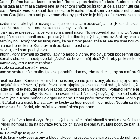
a: „Poďme hádzať kamene na terč. Tamto v prostriedku trčí skala. Budeme triafať
i taká hra!“ frflal a zamyslene sa nechtom snažil odškrabnúť čela zaschnutú chr
. „Povedz, vieš, kto kúpil dom po starej Garajke. Počul som, že vedie z neho po
a Garajkin dom a ani podzemné chodby, pretože to je hlúposť,“ urazene som mu 
ozdumovať, akoby ho nezaujímalo, či o tom chcem počúvať, či nie. „Nikto ich ešte 
ich ísť hľadať,“ zahľadel sa kamsi do tmy a zmåkol.
ba vlastne presvedčil a celkom som zmenil názor. No nepovedal som mu to. Moja p
ampášikmi sme mohli pátrať po starých chodbách plných tajomstiev. Stali by sme sl
zemí by bol ukrytý poklad takej ceny, že by z toho jeden zošalel. Ale my sme boli d
ajú nádherné kone. Kone by mali pozlátenú postroj a ...
pravdu, keď som pochyboval.
torín, ktorý zrovnali so zemou, aby ho nebolo vidno. Kto by už robil podzemnú cho
prtal v chraste a neodpovedal. „A vieš, čo hovoril môj otec? Že hroby pri kostole sí
zimomriavky, keď o tom rozpráva.“
ele sa začal šprtať v nose.
e so sestrou ešte maličkí, tak sa ponáhľal domov, lebo nechcel, aby ho mať hrešil
l ma Jano. Konečne som si bol na istom, že nie je urazený, ale na mojej strane.
ejaké tlmené svetlo,“ pokračoval som tajuplne, tak som to mal rád. „Udivilo ho, že
adlo mu, či to nebude nejaký kradoš. Odbočil z cesty ku kostolu. Potiahol jemne b
m, nech robí poriadky. No zrazu ho ovanul chlad. Nie taký obyčajný, ako keď spíš pr
dovatelých duchov. Svišťali a drgali do neho. Priam počul zlovestne hrkotať kosti v 
l. Naľakal sa a ušiel. Bál sa, aby ho kostry za trest nevtiahli do hrobu. Nepatrí sa 
 v nose sa už nešprtal, ale začal rozprávať niečo podobné.
dysi dávno býval zvyk, že pri takýchto cestách páni stavali šibenice a vešali tam 
ď videli hompáľať sa na povraze tých, čo ich zvykli prepadávať. Mali pocit, že páni 
nica.“
. Pokračuje to aj ďalej?“
do krčmy celý vystrašený a bledý, akoby mu všetka krv z tváre stiekla do nôh, že 