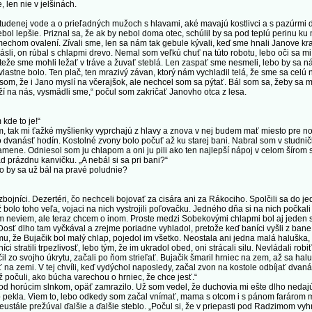
 len nie v jelšinách.
tudenej vode a o prieľadných mužoch s hlavami, aké mavajú kostlivci a s pazúrmi d
ebol lepšie. Priznal sa, že ak by nebol doma otec, schúlil by sa pod teplú perinu k
om ovalení. Zívali sme, len sa nám tak gebule kývali, keď sme hnali Janove kr
i, on rúbal s chlapmi drevo. Nemal som veľkú chuť na túto robotu, lebo oči sa mi za
eže sme mohli ležať v tráve a žuvať steblá. Len zaspať sme nesmeli, lebo by sa ná
 vlastne bolo. Ten plač, ten mrazivý závan, ktorý nám vychladil telá, že sme sa celú 
som, že i Jano myslí na včerajšok, ale nechcel som sa pýtať. Bál som sa, žeby sa mi
 na nás, vysmädli sme,“ počul som zakričať Janovho otca z lesa.
de to je!“
ak mi ťažké myšlienky vyprchajú z hlavy a znova v nej budem mať miesto pre no
násť hodín. Kostolné zvony bolo počuť až ku starej bani. Nabral som v studničke
amene. Odniesol som ju chlapom a oni ju pili ako ten najlepší nápoj v celom šírom 
prázdnu kanvičku. „A nebál si sa pri bani?“
by sa už bál na pravé poludnie?
ojníci. Dezertéri, čo nechceli bojovať za cisára ani za Rákociho. Spolčili sa do jed
 bolo toho veľa, vojaci na nich vystrojili poľovačku. Jedného dňa si na nich počkali
 neviem, ale teraz chcem o inom. Proste medzi Sobekovými chlapmi bol aj jeden silá
osť dlho tam vyčkával a zrejme poriadne vyhladol, pretože keď baníci vyšli z bane a
u, že Bujačik bol malý chlap, pojedol im všetko. Neostala ani jedna malá haluška, č
tratili trpezlivosť, lebo tým, že im ukradol obed, oni strácali silu. Nevládali robiť 
il zo svojho úkrytu, začali po ňom strieľať. Bujačik šmaril hrniec na zem, až sa hal
ať na zemi. V tej chvíli, keď vydýchol naposledy, začal zvon na kostole odbíjať dvaná
už počuli, ako búcha varechou o hrniec, že chce jesť.“
 horúcim slnkom, opäť zamrazilo. Už som vedel, že duchovia mi ešte dlho nedajú
o pekla. Viem to, lebo odkedy som začal vnímať, mama s otcom i s pánom farárom mi
tále prežúval ďalšie a ďalšie steblo. „Počul si, že v priepasti pod Radzimom vyhr