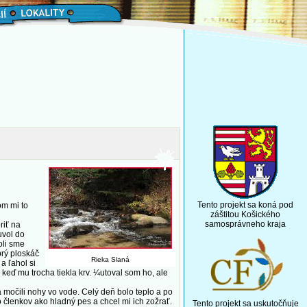
Tento projekt sa koná pod
om mi to
záštitou Košického
samosprávneho kraja
riť na
uvol do
oli sme
brý ploskáč
Rieka Slaná
a ľahol si
 keď mu trocha tiekla krv. ¼utoval som ho, ale
očili nohy vo vode. Celý deň bolo teplo a po
o členkov ako hladný pes a chcel mi ich zožrať.
Tento projekt sa uskutočňuje