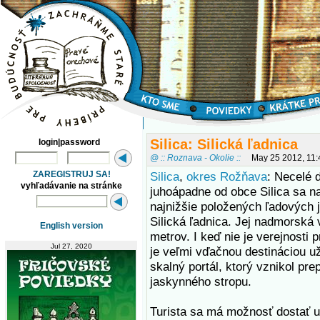
Silica: Silická ľadnica
login|password
@ :: Roznava - Okolie ::
May 25 2012, 11
ZAREGISTRUJ SA!
Silica
,
okres Rožňava
: Necelé 
vyhľadávanie na stránke
juhoápadne od obce Silica sa n
najnižšie položených ľadových 
Silická ľadnica. Jej nadmorská 
English version
metrov. I keď nie je verejnosti p
Jul 27, 2020
je veľmi vďačnou destináciou už
skalný portál, ktorý vznikol p
jaskynného stropu.
Turista sa má možnosť dostať