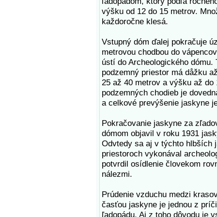
ľadopádom, ktorý podľa ročnéh
výšku od 12 do 15 metrov. Mno
každoročne klesá.
Vstupný dóm ďalej pokračuje úz
metrovou chodbou do vápencov
ústí do Archeologického dómu.
podzemný priestor má dåžku až
25 až 40 metrov a výšku až do 
podzemných chodieb je dovedna
a celkové prevýšenie jaskyne j
Pokračovanie jaskyne za zľad
dómom objavil v roku 1931 jask
Odvtedy sa aj v týchto hlbších
priestoroch vykonával archeolo
potvrdil osídlenie človekom ro
nálezmi.
Prúdenie vzduchu medzi krasov
časťou jaskyne je jednou z prí
ľadopádu. Aj z toho dôvodu je v