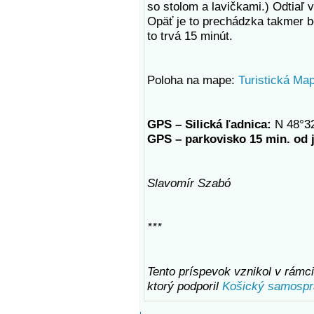
so stolom a lavičkami.) Odtiaľ 
Opäť je to prechádzka takmer be
to trvá 15 minút.
Poloha na mape:
Turistická Ma
GPS – Silická ľadnica:
N 48°32
GPS – parkovisko 15 min. od 
Slavomír Szabó
***
Tento príspevok vznikol v rámci 
ktorý podporil
Košický samospr