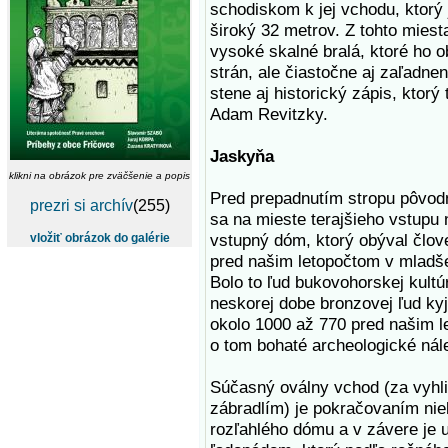
schodiskom k jej vchodu, ktorý
široký 32 metrov. Z tohto miest
vysoké skalné bralá, ktoré ho o
strán, ale čiastočne aj zaľadnen
stene aj historický zápis, ktorý
Adam Revitzky.
Jaskyňa
klikni na obrázok pre zväčšenie a popis
Pred prepadnutím stropu pôvod
prezri si archív
(255)
sa na mieste terajšieho vstupu 
vstupný dóm, ktorý obýval člov
vložiť obrázok do galérie
pred našim letopočtom v mladš
Bolo to ľud bukovohorskej kultúr
neskorej dobe bronzovej ľud kyj
okolo 1000 až 770 pred našim 
o tom bohaté archeologické nál
Súčasný oválny vchod (za vyh
zábradlím) je pokračovaním nie
rozľahlého dómu a v závere je