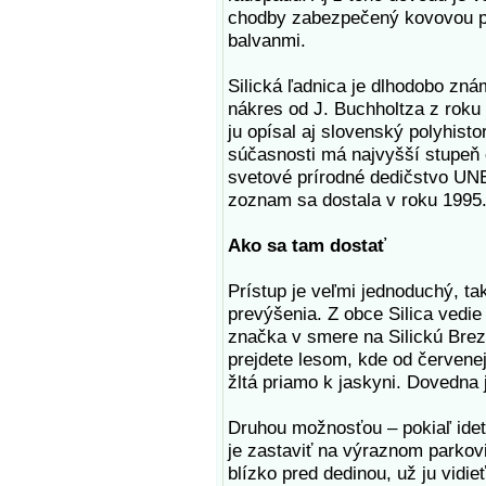
chodby zabezpečený kovovou p
balvanmi.
Silická ľadnica je dlhodobo zná
nákres od J. Buchholtza z roku
ju opísal aj slovenský polyhisto
súčasnosti má najvyšší stupeň
svetové prírodné dedičstvo U
zoznam sa dostala v roku 1995
Ako sa tam dostať
Prístup je veľmi jednoduchý, t
prevýšenia. Z obce Silica vedie
značka v smere na Silickú Bre
prejdete lesom, kde od červene
žltá priamo k jaskyni. Dovedna
Druhou možnosťou – pokiaľ ide
je zastaviť na výraznom parkovi
blízko pred dedinou, už ju vid