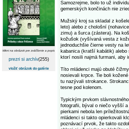
Samozrejme, bolo to už individu
gemerských končinách nie zrie
Mužský kroj sa skladal z košele
leto) alebo z chološní (nohavice
zimu) a šurca (zástera). Na koš
kožušok (vyšívaná vesta z kožu
jednoduchšie čierne vesty na let
kabanica (kratší kabátik) alebo
klikni na obrázok pre zväčšenie a popis
ktorí nosili najmä furmani, aby
prezri si archív
(255)
Títo mládenci majú obuté čižmy (l
vložiť obrázok do galérie
nosievali krpce. Tie boli kožen
tu nazývali strokance. Strokance
tesne pod kolenom.
Typickým prvkom slávnostného k
fotografii, býval o niečo vyšší
pierkami nebola len príležitost
mládenci si takto opierkovali kl
poznávací prvok, že takto ozdo