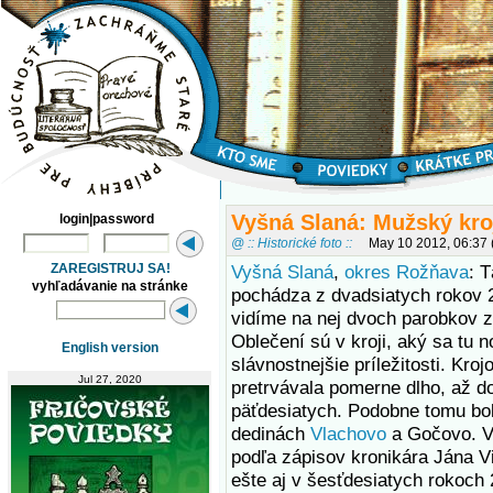
Vyšná Slaná: Mužský kro
login|password
@ :: Historické foto ::
May 10 2012, 06:37
ZAREGISTRUJ SA!
Vyšná Slaná
,
okres Rožňava
: T
vyhľadávanie na stránke
pochádza z dvadsiatych rokov 2
vidíme na nej dvoch parobkov z
Oblečení sú v kroji, aký sa tu 
English version
slávnostnejšie príležitosti. Kroj
Jul 27, 2020
pretrvávala pomerne dlho, až d
päťdesiatych. Podobne tomu bol
dedinách
Vlachovo
a Gočovo. V
podľa zápisov kronikára Jána Vi
ešte aj v šesťdesiatych rokoch 