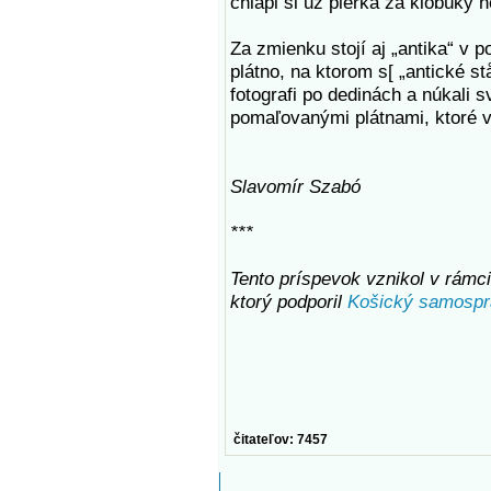
chlapi si už pierka za klobúky n
Za zmienku stojí aj „antika“ v
plátno, na ktorom s[ „antické 
fotografi po dedinách a núkali s
pomaľovanými plátnami, ktoré v
Slavomír Szabó
***
Tento príspevok vznikol v rámci 
ktorý podporil
Košický samospr
čitateľov: 7457