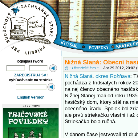
Nižná Slaná: Obecní hasi
login|password
@ :: Historické foto ::
Apr 29 2012, 20:02 
ZAREGISTRUJ SA!
Nižná Slaná
,
okres Rožňava
: T
vyhľadávanie na stránke
pochádza z tridsiatych rokov 20
na nej členov obecného hasičsk
Nižnej Slanej mali od roku 1935
English version
hasičský dom, ktorý stál na mie
Jul 27, 2020
obecného úradu. Spolok bol zri
ale prvú striekačku vlastnili až
Striekačka bola ručná.
V danom čase jestvovali tri dru