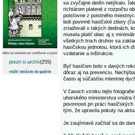
sa zvyčajne dedín netýkalo. Ïal
richtárom platené z rozpočtu ob
poisťovne z poistného miestnyc
boli povinné hasičské zbory (č
zriaďovali v takých dedinách, k
musela platiť obec aj s minimá
všetkých troch druhov sa zakla
hasičskou jednotou, ktorá ich ď
vzdelanie a inštrukcie.
klikni na obrázok pre zväčšenie a popis
prezri si archív
(255)
Byť hasičom bolo v daných roko
dôraz aj na prevenciu. Nechýbal
vložiť obrázok do galérie
často aj súčasťou miestnej dyc
V časoch vzniku tejto fotografie
uhorského ministerstva vnútra č
povinnosti pri práci hasičských 
tým, že upravila pokuty na akt
Je zaujímavé začítať sa do dan