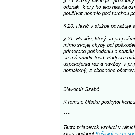
§ 19. Každý hasič je oprávnený 
odznak, ktorý ho ako hasiča oz
používať nesmie pod ťarchou po
§ 20. Hasič v službe považuje 
§ 21. Hasiča, ktorý sa pri poži
mimo svojej chyby bol poškoden
primerane poškodeniu a stupňu 
sa má sriadiť fond. Podpora m
uspokojenia raz a navždy, v prí
nemajetný, z obecného ošetrova
Slavomír Szabó
K tomuto článku poskytol konzu
***
Tento príspevok vznikol v rámci 
ktorý podporil
Košický samospr