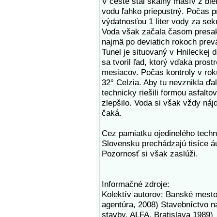
V ceste stál skalný masív z bie
vodu ľahko priepustný. Počas pr
výdatnosťou 1 liter vody za se
Voda však začala časom presako
najmä po deviatich rokoch prev
Tunel je situovaný v Hnileckej 
sa tvoril ľad, ktorý vďaka prost
mesiacov. Počas kontroly v rok
32° Celzia. Aby tu nevznikla ďa
technicky riešili formou asfalt
zlepšilo. Voda si však vždy nájd
čaká.
Cez pamiatku ojedinelého techn
Slovensku prechádzajú tisíce áu
Pozornosť si však zaslúži.
Informačné zdroje:
Kolektív autorov: Banské mesto
agentúra, 2008) Stavebníctvo 
stavby, ALFA, Bratislava 1989)