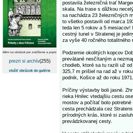
postavila železničná trať Marg
skala. Na trase s dåžkou necel
sa nachádza 23 železničných mo
to všetko postavili od marca 19
teda len 5 rokov a 5 mesiacov! 
cestný tunel v Stratenej je jedin
za vyše 40 ročného totalitného 
Podzemie okolitých kopcov Dobš
klikni na obrázok pre zväčšenie a popis
prevàtané nesčítaným a nezm
prezri si archív
(255)
chodieb, ktoré sa tu razili už o
325,7 m prišiel na rad až v roku
vložiť obrázok do galérie
podnik, Košice až do roku 1971.
Príčiny výstavby boli jasné. Zh
rieka Hnilec vtedajšiu cestu os
mostov a počítať bolo potrebné 
cesta prechádzala cez Straten
prírodných krás, ktoré si zaslu
prevádzkovanej cesty.