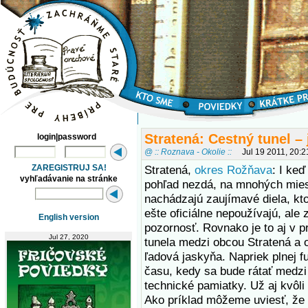
Stratená: Cestný tunel –
login|password
@ :: Roznava - Okolie ::
Jul 19 2011, 20:
ZAREGISTRUJ SA!
Stratená,
okres Rožňava
: I keď
vyhľadávanie na stránke
pohľad nezdá, na mnohých mie
nachádzajú zaujímavé diela, kt
ešte oficiálne nepoužívajú, ale 
English version
pozornosť. Rovnako je to aj v 
Jul 27, 2020
tunela medzi obcou Stratená a
ľadová jaskyňa. Napriek plnej f
času, kedy sa bude rátať medzi
technické pamiatky. Už aj kvôli 
Ako príklad môžeme uviesť, že