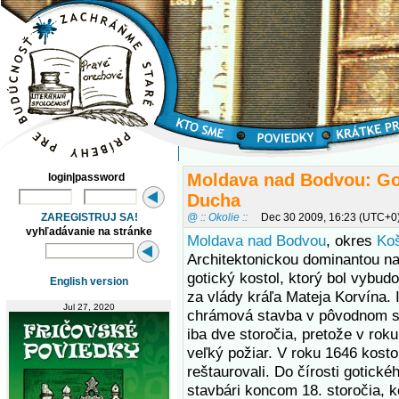
Moldava nad Bodvou: Got
login|password
Ducha
ZAREGISTRUJ SA!
@ :: Okolie ::
Dec 30 2009, 16:23 (UTC+0
vyhľadávanie na stránke
Moldava nad Bodvou
, okres
Koš
Architektonickou dominantou na 
gotický kostol, ktorý bol vybud
English version
za vlády kráľa Mateja Korvína.
Jul 27, 2020
chrámová stavba v pôvodnom s
iba dve storočia, pretože v roku 
veľký požiar. V roku 1646 kost
reštaurovali. Do čírosti gotické
stavbári koncom 18. storočia, k