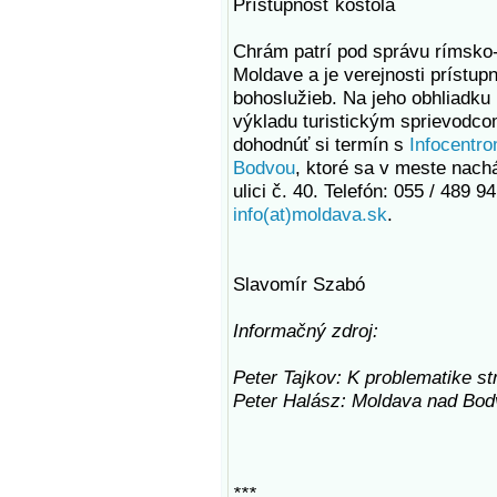
Prístupnosť kostola
Chrám patrí pod správu rímsko-k
Moldave a je verejnosti prístup
bohoslužieb. Na jeho obhliadku
výkladu turistickým sprievodco
dohodnúť si termín s
Infocentr
Bodvou
, ktoré sa v meste nach
ulici č. 40. Telefón: 055 / 489 94
info(at)moldava.sk
.
Slavomír Szabó
Informačný zdroj:
Peter Tajkov: K problematike st
Peter Halász: Moldava nad Bod
***