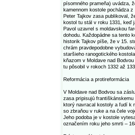
písomného prameňa) uvádza, ž
kamennom kostole pochádza z r
Peter Tajkov zasa publikoval, 
kostol tu stál v roku 1331, keď
Pavol uzavrel s moldavskou far
dohodu. Každopádne sa tento k
historik Tajkov píše, že v 15. st
chrám pravdepodobne vybudova
staršieho ranogotického kosto
kňazom v Moldave nad Bodvou b
tu pôsobil v rokoch 1332 až 133
Reformácia a protireformácia
V Moldave nad Bodvou sa zásluh
zasa pripisujú františkánskemu
ktorý navracal kostoly a ľudí k
so zbraňou v ruke a na čele vo
Jeho podoba je v kostole vyte
označením roku jeho smrti – 16