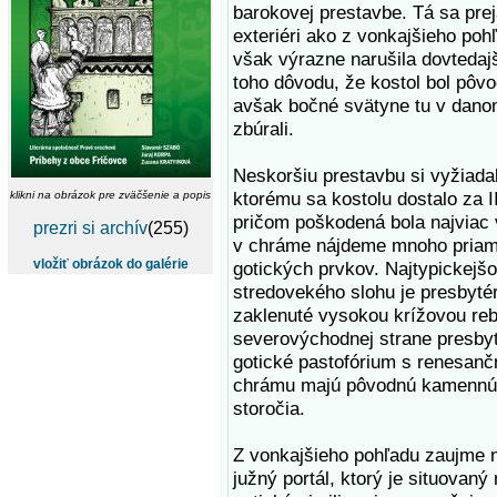
barokovej prestavbe. Tá sa prej
exteriéri ako z vonkajšieho poh
však výrazne narušila dovtedaj
toho dôvodu, že kostol bol pôvo
avšak bočné svätyne tu v dan
zbúrali.
Neskoršiu prestavbu si vyžiada
ktorému sa kostolu dostalo za II
klikni na obrázok pre zväčšenie a popis
pričom poškodená bola najviac
prezri si archív
(255)
v chráme nájdeme mnoho priam
vložiť obrázok do galérie
gotických prvkov. Najtypickejš
stredovekého slohu je presbytér
zaklenuté vysokou krížovou re
severovýchodnej strane presby
gotické pastofórium s renesan
chrámu majú pôvodnú kamennú 
storočia.
Z vonkajšieho pohľadu zaujme
južný portál, ktorý je situovan