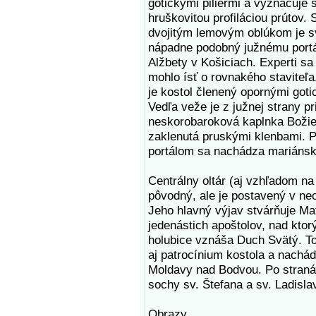
gotickými piliermi a vyznačuje 
hruškovitou profiláciou prútov. 
dvojitým lemovým oblúkom je s
nápadne podobný južnému port
Alžbety v Košiciach. Experti sa
mohlo ísť o rovnakého staviteľa
je kostol členený opornými gotic
Vedľa veže je z južnej strany p
neskorobaroková kaplnka Božieh
zaklenutá pruskými klenbami. 
portálom sa nachádza mariánsk
Centrálny oltár (aj vzhľadom na 
pôvodný, ale je postavený v ne
Jeho hlavný výjav stvárňuje Ma
jedenástich apoštolov, nad kto
holubice vznáša Duch Svätý. T
aj patrocínium kostola a nachád
Moldavy nad Bodvou. Po stranác
sochy sv. Štefana a sv. Ladisla
Obrazy