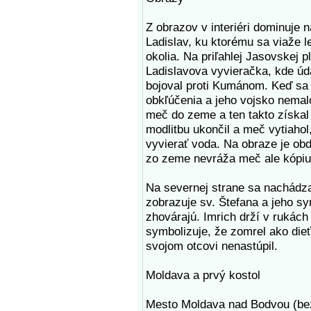
Z obrazov v interiéri dominuje n
Ladislav, ku ktorému sa viaže l
okolia. Na priľahlej Jasovskej 
Ladislavova vyvieračka, kde úd
bojoval proti Kumánom. Keď sa 
obkľúčenia a jeho vojsko nemal
meč do zeme a ten takto získal 
modlitbu ukončil a meč vytiaho
vyvierať voda. Na obraze je ob
zo zeme nevráža meč ale kópiu
Na severnej strane sa nachádza
zobrazuje sv. Štefana a jeho sy
zhovárajú. Imrich drží v rukách 
symbolizuje, že zomrel ako dieť
svojom otcovi nenastúpil.
Moldava a prvý kostol
Mesto Moldava nad Bodvou (be